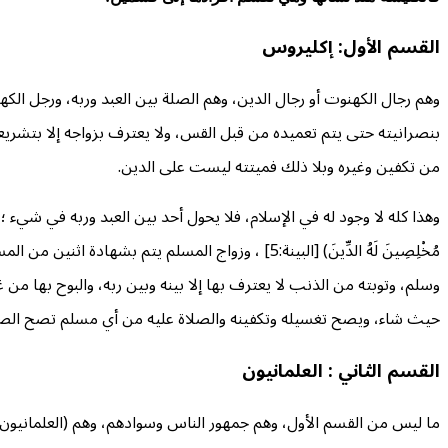
القسم الأول: إكليروس
وهم رجال الكهنوت أو رجال الدين، وهم الصلة بين العبد وربه، ورجل ال
بنصرانيته حتى يتم تعميده من قبل القس، ولا يعترف بزواجه إلا بتشريع
من تكفين وغيره وبلا ذلك فميتته ليست على الدين.
وهذا كله لا وجود له في الإسلام، فلا يحول أحد بين العبد وربه في شيء ؛ وكل واس
مُخْلِصِينَ لَهُ الدِّينَ) [البينة:5] ، وزواج المسل
حيث شاء، ويصح تغسيله وتكفينه والصلاة عليه من أي مسلم تصح الصلاة م
القسم الثاني : العلمانيون
ما ليس من القسم الأول، وهم جمهور الناس وسوادهم، وهم (العلمانيون)