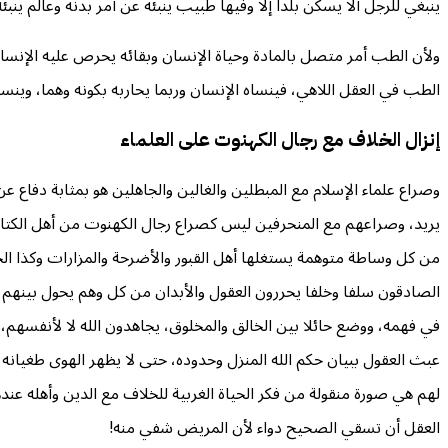
ينبغي للرجل ألا يسكن بلدا إلا وفيها طبيب ينبئه عن أمر بدنه وعالم ينبئه
ولأن الطب أمر متصل بالمادة وحياة الإنسان وبقائه يحرص عليه الإنسان، 
الطب في العقل اللاهي، فينساه الإنسان وربما يحاربه بكونه وهما، وينس
إنزال الخلاف مع رجال الكهنوت على العلماء
وصراع علماء الإسلام مع المبطلين والغالين والجاهلين هو بمثابة دفاع 
يريد، وصراعهم مع المنحرفين ليس كصراع رجال الكهنوت من أهل الكتاب مع
من كل وساطة متوهمة يستغلها أهل القبور والأضرحة والمزارات وكذا الخرا
الصادقون سلفا وخلفا يحررون العقول والأبدان من كل وهم يحول بينهم 
في فهمه، ووضع حائلا بين الخالق والمخلوق، يجاهدون الله لا لأنفسهم، 
عبث العقول ببيان حكم الله المنزل وحدوده، حتى لا يظهر الهوى طغيانه 
لهم هي صورة منقولة من فكر الحياة الغربية للخلاف مع الدين وأهله عنده
العقل أن تسقي الصحيح دواء لأن المريض شفي منه!