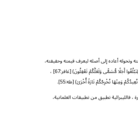
قته وتحوله أعاده إلى أصله ليعرف قيمته وحقيقته،
قال تعالى: (هُوَ الَّذِي خَلَقَكُم مِّن تُرَابٍ ثُمَّ مِن نُّطْفَةٍ ثُمَّ مِنْ عَلَقَةٍ ثُمَّ يُخْرِجُكُمْ طِفْلًا ثُمَّ لِتَبْلُغُوا أَشُدَّكُمْ ثُمَّ لِتَكُونُوا شُيُوخًا ۚ وَمِنكُم مَّن يُتَوَفَّىٰ مِن قَبْلُ ۖ وَلِتَبْلُغُوا أَجَلًا مُّسَمًّى وَلَعَلَّكُمْ تَعْقِلُونَ) [غافر:67] ،
 ، فالليبرالية تطبيق من تطبيقات العلمانية،