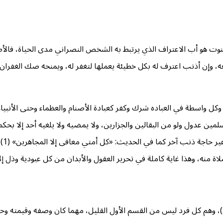
كهنوت هو أب الاعتراف الذي يرتبط به الشخص النصراني مدى الحياة، فالأ
ه، وإن أذنب اعترف له بكل خطيئة يعملها لتغفر له، ويمنحه صك الغفران 
طة في العباده شرك وكفر كعبادة الأصنام والعظماء وحتى الأنبياء والملائكة المقر
م يتم بشهادة اثنين من المسلمين عدول ولو من البقالين والجزارين، ولا يمضيه ولا يلغيه أح
وسلم
نه، وهذا غاية كاملة في تحرير العقول والأبدان من كل عبودية وذل إلا
، وهم كل فرد ليس من القسم الأول القليل، مهما كان وصفه وقيمته وحرف