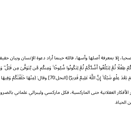
 صحيا، إلا بمعرفة أصلها وأسها، فالله حينما أراد دعوة الإنسان وبیان حقي
ل:70] وقال: (مِنْهَا خَلَقْنَٰكُمْ وَفِيهَا نُعِيدُكُمْ وَمِنْهَا نُخْرِجُكُمْ تَارَةً أُخْرَىٰ) [طه:55].
الأفكار العقلانية حتى الماركسية، فكل مارکسي وليبرالي علماني بالضرورة
 الحياة.