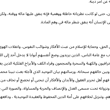
 عن أمر دينه.
حتى لو كانت نظرياته خاطئة ووهمية فإنه ينفق عليها ماله ووقته، ولكن أ
ى الإنسان أنه ينفق شطر ماله في وهم المادة.
عن الحق، وحماية للإسلام من عبث الأفكار وشوائب النفوس، وانفلات الهو
 عامة الناس، الذين يريدون وضع أنفسهم أبوابا لا يدخل أحد إلى الله إل
فيون والكهنة والسحرة والمنجمون وقراء الكف والأبراج الفلكية الذين يع
وبين خالقهم سبحانه، ورسالتهم بيان التوحيد الذي لأجله بعث نبينا مح
فهم أهل تحرير العقول والأبدان والأفكار أن تنحني أو تخضع أو تخاف من غ
ونزواته تحت مسمى العدل والإنصاف والحرية والمساواة، والصورة التي يصن
م، وتنزيل لخلافهم على أمة الدين المحفوظ والعقيدة التوحيدية ، ودافعه