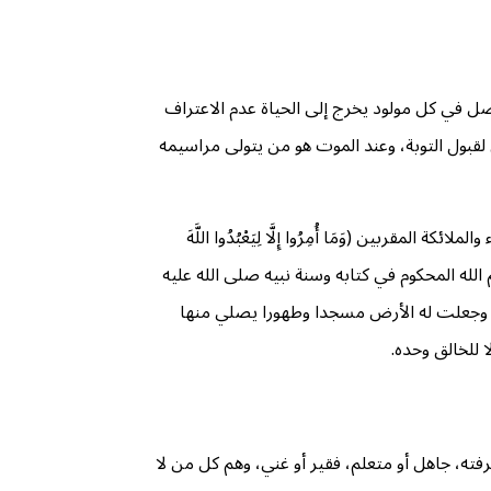
صل في كل مولود يخرج إلى الحياة عدم الاعتراف
لقبول التوبة، وعند الموت هو من يتولى مراسيمه
بين (وَمَا أُمِرُوا إِلَّا لِيَعْبُدُوا اللَّهَ
د إلا بحكم الله المحكوم في كتابه وسنة نبيه صلى الله عليه
، وتوبته من الذنب لا يعترف بها إلا بينه وبين ربه، والبوح بها من غير حاجة ذنب آخر كما في الحديث: «كل أمتي معافى إلا المجاهرين» (1) وجعلت له الأرض مسجدا وطهورا يصلي منها
 للخالق وحده.
ته، جاهل أو متعلم، فقير أو غني، وهم كل من لا