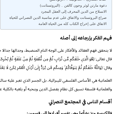
دعوة مارتن لوثر وجون كالفن .. (البروتستانت)
الانسلاخ من الدين المحرف إلى العقل المجرد
صراع البروتستانت والاتفاق على عدم مناسبة الدين النصراني للحياة
الاتفاق على إخراج الكتاب كله من الحياة العامة
فهم الفكر بإرجاعه إلى أصله
لا يتحقق فهم العقائد والأفكار على الوجه التام المنضبط، وجدالها جدالا
وقال: (وَاللَّهُ خَلَقَكُمْ ثُمَّ يَتَوَفَّاكُمْ ۚ وَمِنكُم مَّن يُرَدُّ إِلَىٰ أَرْذَلِ الْعُمُرِ لِكَيْ لَا يَعْلَمَ بَعْدَ عِلْمٍ شَيْئًا ۚ إِنَّ اللَّهَ عَلِيمٌ قَدِيرٌ) [النح
العلمانية هي الأساس الفلسفي لليبرالية، بل الجسر الذي تعبر عليه سائر 
والعلمانية فلسفة تسبق كل نظام يفصل الدين وينحيه أو يلغيه بالكلية عن
أقسام الناس في المجتمع النصراني
فالكنيسة منذ نشأتها وهي تقسم أفرادها إلى قسمين: