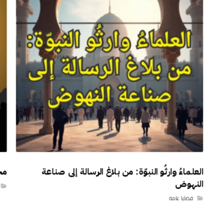
العلماءُ وارثُو النبوّة: من بلاغ الرسالة إلى صناعة
مح
النهوض
قضايا عامة