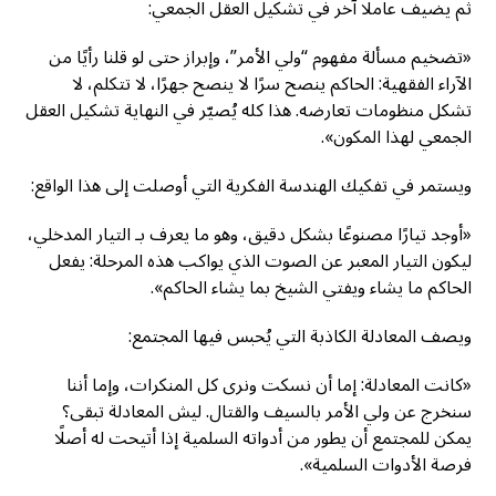
ثم يضيف عاملًا آخر في تشكيل العقل الجمعي:
«تضخيم مسألة مفهوم “ولي الأمر”، وإبراز حتى لو قلنا رأيًا من
الآراء الفقهية: الحاكم ينصح سرًا لا ينصح جهرًا، لا تتكلم، لا
تشكل منظومات تعارضه. هذا كله يُصيّر في النهاية تشكيل العقل
الجمعي لهذا المكون».
ويستمر في تفكيك الهندسة الفكرية التي أوصلت إلى هذا الواقع:
«أوجد تيارًا مصنوعًا بشكل دقيق، وهو ما يعرف بـ التيار المدخلي،
ليكون التيار المعبر عن الصوت الذي يواكب هذه المرحلة: يفعل
الحاكم ما يشاء ويفتي الشيخ بما يشاء الحاكم».
ويصف المعادلة الكاذبة التي يُحبس فيها المجتمع:
«كانت المعادلة: إما أن نسكت ونرى كل المنكرات، وإما أننا
سنخرج عن ولي الأمر بالسيف والقتال. ليش المعادلة تبقى؟
يمكن للمجتمع أن يطور من أدواته السلمية إذا أتيحت له أصلًا
فرصة الأدوات السلمية».