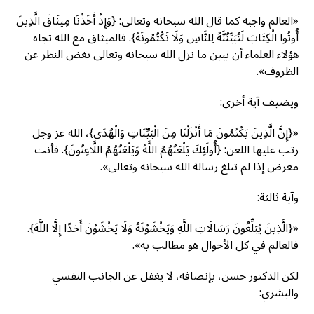
«العالم واجبه كما قال الله سبحانه وتعالى: {وَإِذْ أَخَذْنَا مِيثَاقَ الَّذِينَ
أُوتُوا الْكِتَابَ لَتُبَيِّنُنَّهُ لِلنَّاسِ وَلَا تَكْتُمُونَهُ}. فالميثاق مع الله تجاه
هؤلاء العلماء أن يبين ما نزل الله سبحانه وتعالى بغض النظر عن
الظروف».
ويضيف آية أخرى:
«{إِنَّ الَّذِينَ يَكْتُمُونَ مَا أَنْزَلْنَا مِنَ الْبَيِّنَاتِ وَالْهُدَى}، الله عز وجل
رتب عليها اللعن: {أُولَئِكَ يَلْعَنُهُمُ اللَّهُ وَيَلْعَنُهُمُ اللَّاعِنُونَ}. فأنت
معرض إذا لم تبلغ رسالة الله سبحانه وتعالى».
وآية ثالثة:
«{الَّذِينَ يُبَلِّغُونَ رَسَالَاتِ اللَّهِ وَيَخْشَوْنَهُ وَلَا يَخْشَوْنَ أَحَدًا إِلَّا اللَّهَ}.
فالعالم في كل الأحوال هو مطالب به».
لكن الدكتور حسن، بإنصافه، لا يغفل عن الجانب النفسي
والبشري: