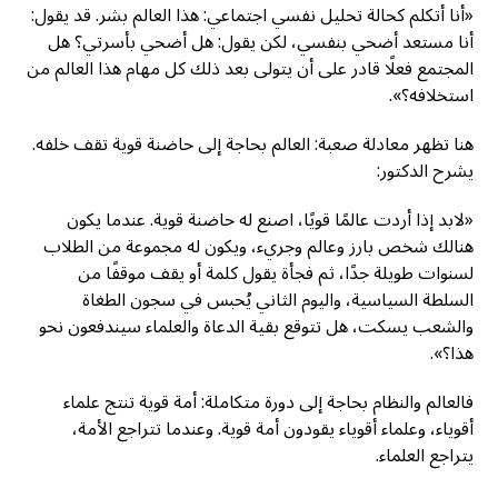
«أنا أتكلم كحالة تحليل نفسي اجتماعي: هذا العالم بشر. قد يقول:
أنا مستعد أضحي بنفسي، لكن يقول: هل أضحي بأسرتي؟ هل
المجتمع فعلًا قادر على أن يتولى بعد ذلك كل مهام هذا العالم من
استخلافه؟».
هنا تظهر معادلة صعبة: العالم بحاجة إلى حاضنة قوية تقف خلفه.
يشرح الدكتور:
«لابد إذا أردت عالمًا قويًا، اصنع له حاضنة قوية. عندما يكون
هنالك شخص بارز وعالم وجريء، ويكون له مجموعة من الطلاب
لسنوات طويلة جدًا، ثم فجأة يقول كلمة أو يقف موقفًا من
السلطة السياسية، واليوم الثاني يُحبس في سجون الطغاة
والشعب يسكت، هل تتوقع بقية الدعاة والعلماء سيندفعون نحو
هذا؟».
فالعالم والنظام بحاجة إلى دورة متكاملة: أمة قوية تنتج علماء
أقوياء، وعلماء أقوياء يقودون أمة قوية. وعندما تتراجع الأمة،
يتراجع العلماء.