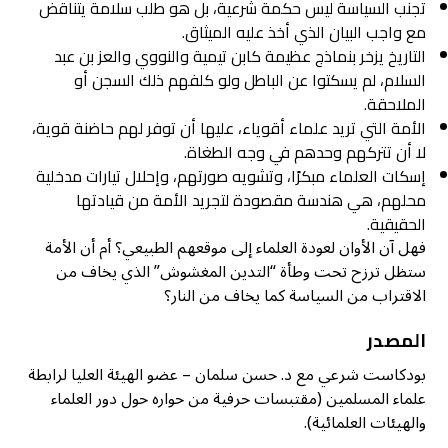
تجنب السياسة ليس حكمة شرعية، بل هو طلب سلامة يتناقض
مع واجب البيان الذي أخذ عليه الميثاق.
التاريخ يزخر بنماذج عظيمة كابن تيمية والنووي والعز بن عبد
السلام، لم يسكتوا عن الباطل ولو كلفهم ذلك السجن أو
الملاحقة.
الأمة التي تريد علماء أقوياء، عليها أن توفر لهم حاضنة قوية،
لا أن تتركهم وحدهم في وجه الطغاة.
إسكات العلماء مبكرًا، وتشويه صورتهم، وإحلال تيارات مدخلية
محلهم، هي هندسة مقصودة لتجريد الأمة من قيادتها
الحقيقية.
فهل آن الأوان لعودة العلماء إلى موقعهم الطبيعي؟ أم أن الأمة
ستظل ترزح تحت وطأة “التدين المغشوش” الذي يخاف من
الاقتراب من السياسة كما يخاف من النار؟
المصدر
بودكاست شرعي مع د. حسن سلمان – عضو الهيئة العليا لرابطة
علماء المسلمين (مقتبسات حرفية من حواره حول دور العلماء
والهيئات العلمائية).