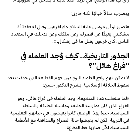
راق لها هذا الوضع، هي تريد أصلًا تدينًا لا يتدخل في شؤونها».
ويضرب مثالاً خياليًا لكنه حارق:
«تصور لو أن موسى عليه السلام جاء لفرعون وقال له فقط: أنا
مشكلتي بعيدًا عن قصرك وعن ملكك وعن تدخلك في استعباد
الناس، كان فرعون يقبل ما في إشكال. ».
الجذور التاريخية.. كيف وُجد العلماء في
“فراغ هائل”؟
لا يمكن فهم واقع العلماء اليوم دون فهم القطيعة التي حدثت بعد
سقوط الخلافة الإسلامية. يشرح الدكتور حسن:
«لما سقطت هذه المنظومة، وجد العلماء في فراغ هائل، وهو
الفراغ الذي كان يمارسه الخليفة وحاشية الخليفة والسلطة
السياسية. خبرة بهذا الوضع، كانوا يعيشون في حياتهم التعليمية
في التربية، لكن لم يعيشوا حالة الصراع والمدافعة مع الأنظمة
السياسية. الآن صاروا خط الدفاع».