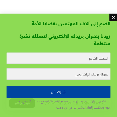
انضم إلى آلاف المهتمين بقضايا الأمة
زودنا بعنوان بريدك الإلكتروني لتصلك نشرة
منتظمة
اشترك الآن
نستخدم عنوان بريدك للتواصل معك فقط ولا نسمح بمشاركته مع أي
يستخدم هذا الموقع الكوكيز لتحسين تجربة المستخدم.
قبول وإغلاق
جهة
ويمكنك إلغاء الاشتراك في أي وقت