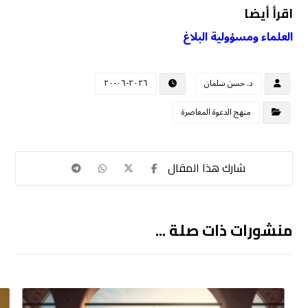
اقرأ أيضا
العلماء ومسؤولية البلاغ
د. حسن سلمان
٢٠٢٦-٠٦-٢٠
منهج الدعوة المعاصرة
منشورات ذات صلة ...