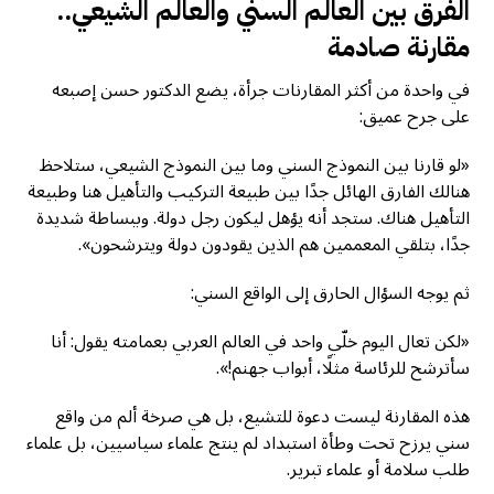
الفرق بين العالم السني والعالم الشيعي..
مقارنة صادمة
في واحدة من أكثر المقارنات جرأة، يضع الدكتور حسن إصبعه
على جرح عميق:
«لو قارنا بين النموذج السني وما بين النموذج الشيعي، ستلاحظ
هنالك الفارق الهائل جدًا بين طبيعة التركيب والتأهيل هنا وطبيعة
التأهيل هناك. ستجد أنه يؤهل ليكون رجل دولة. وببساطة شديدة
جدًا، بتلقي المعممين هم الذين يقودون دولة ويترشحون».
ثم يوجه السؤال الحارق إلى الواقع السني:
«لكن تعال اليوم خلّي واحد في العالم العربي بعمامته يقول: أنا
سأترشح للرئاسة مثلًا، أبواب جهنم!».
هذه المقارنة ليست دعوة للتشيع، بل هي صرخة ألم من واقع
سني يرزح تحت وطأة استبداد لم ينتج علماء سياسيين، بل علماء
طلب سلامة أو علماء تبرير.