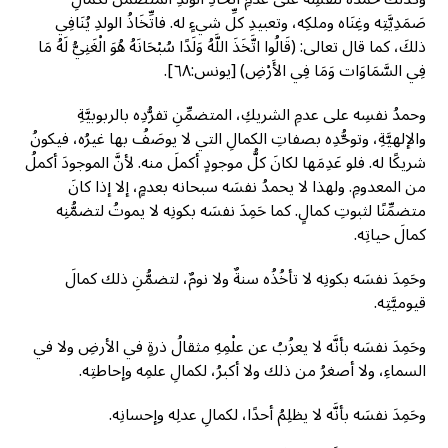
صَمَدِيَّتِه وغِنَاه وملكِه، وتعبيدِ كلِّ شيءٍ له. فاتِّخَاذُ الولدِ يُنَافِي
ذلكَ، كما قال تعالى: (قَالُوا اتَّخَذَ اللَّهُ وَلَدًا سُبْحَانَهُ هُوَ الْغَنِيُّ لَهُ مَا
فِي السَّمَاوَات وَمَا فِي الأَرْضِ) [يونس:٦٨].
وحمدُ نفسِه على عدمِ الشريكِ، المتضمِّنِ تفرُّدِه بالربوبيَّةِ
والإلهيَّةِ، وتوحُّدِه بصفاتِ الكمالِ التي لا يوصَفُ بها غيرُه، فيكونُ
شريكًا له. فلو عَدِمَها لكانَ كلُّ موجودٍ أكملَ منه. لأنَّ الموجودَ أكملُ
من المعدومِ. ولهذا لا يحمدُ نفسَه سبحانه بعدمٍ، إلا إذا كانَ
متضمِّنًا لثبوتِ كمالٍ. كما حَمِدَ نفسَه بكونِه لا يموتُ لتضمُّنِه
كمالَ حياتِه.
وحَمِدَ نفسَه بكونِه لا تأخُذُه سنةٌ ولا نومٌ، لتضمُّنِ ذلك كمالَ
قيوميَّتِه.
وحَمِدَ نفسَه بأنَّه لا يعزُبُ عن علْمِهِ مثقالُ ذرةٍ في الأرضِ ولا في
السماءِ، ولا أصغرُ من ذلك ولا أكبرُ، لكمالِ علمِه وإحاطتِه.
وحَمِدَ نفسَه بأنَّه لا يظلِمُ أحدًا، لكمالِ عدلِه وإحسانِه.