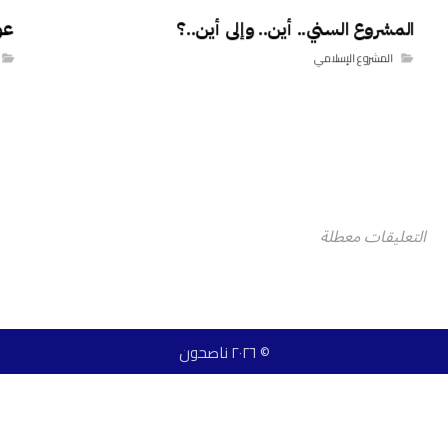
المشروع السني.. أين.. وإلى أين..؟
عوا
المشروع الإسلامي
التعليقات معطلة
© ٢٠٢٦ ناصحون