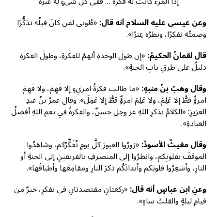
إذا المرءُ كانت له فكرةٌ … ففي كلِّ شيءٍ لهُ عبرةٌ
وعن عيسى عليه السلام أنه قال:
«طُوبى لمن كانَ قيلُه تذكُّرًا
وصمتُه تفكرًا، ونظرُه عِبَرًا».
قال لقمانُ الحكيمُ:
«إن طولَ الوحدةِ ألهمُ للفكرةِ، وطولَ الفكرةِ
دليلٌ على طرقِ بابِ الجنةِ».
وقال وهبُ بنُ منبهٍ:
«ما طالت فكرةُ امريءٍ إلا فَهِمَ، ولا فَهِمَ
امرؤٌ قطُّ إلا عَلِمَ، ولا عَلِمَ امرؤٌ قطُّ إلا عَمِلَ». وقال عمرُ بنُ عبدِ
العزيزِ: «الكلامُ بذكرِ اللهِ عز وجل حسنٌ، والفكرةُ في نعمِ اللهِ أفضلُ
العبادةِ».
وقال مغيثٌ الأسودُ:
«زورُوا القبورَ كلَّ يومٍ تُفَكِّرُكم، وشاهدُوا
الموقفَ بقلوبِكم، وانظرُوا إلى المنصرفِ بالفريقينِ إلى الجنةِ أو
النارِ، وأشعِرُوا قلوبَكم وأبدانَكُم ذكرَ النارِ ومقامِعَها وأطباقَها».
وعنِ ابن عباسٍ أنه قال:
«ركعتانِ مقتصدتانِ في تفكرٍ، خيرٌ من
قيامِ ليلةٍ والقلبُ ساهٍ».