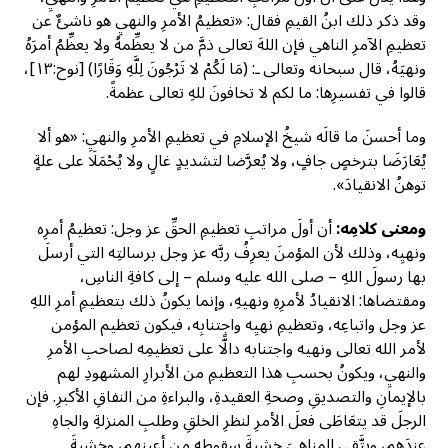
وقد ذكر ذلك ابنُ القيمِ فقال: «تعظيمُ الأمرِ والنهيِ هو ناشئٌ عن
تعظيمِ الآمرِ الناهي فإن اللهَ تعالى ذمَّ من لا يعظِّمهُ ولا يعظِّمُ أمرَهُ
ونهيَهُ، قال سبحانه وتعالى ـ: (مَا لَكُمْ لا تَرْجُونَ لِلَّهِ وَقَارًا) [نوح:١٣]،
قالوا في تفسيرِها: ما لكم لا تخافونَ للهِ تعالى عظمةً.
وما أحسنَ ما قالَه شيخُ الإسلامِ في تعظيمِ الأمرِ والنهيِ: «هو ألا
يُعَارَضَا بترخصٍ جافٍ، ولا يُعرَّضا لتشديدٍ غالٍ ولا يُحْمَلَا على علةٍ
توهنُ الانقيادَ».
ومعنى كلامِه:
أن أولَ مراتبِ تعظيمِ الحقِّ عز وجل: تعظيمُ أمرِه
ونهيِه، وذلك لأن المؤمنَ يعرِفُ ربَّه عز وجل برسالتِه التي أرسلَ
بها رسولَ اللهِ – صلى الله عليه وسلم – إلى كافةِ الناسِ،
ومقتضاها: الانقيادُ لأمرِهِ ونهيهِ، وإنما يكونُ ذلك بتعظيمِ أمرِ اللهِ
عز وجل واتباعِه، وتعظيمِ نهيِه واجتنابِه، فيكون تعظيم المؤمن
لأمر الله تعالى ونهيه واجتنابه دالًّا على تعظيمِه لصاحبِ الأمرِ
والنهيِ، ويكونُ بحسبِ هذا التعظيمِ من الأبرارِ المشهودِ لهم
بالإيمانِ والتصديقِ وصحةِ العقيدةِ، والبراءةِ من النفاقِ الأكبرِ. فإن
الرجلَ قد يتعَاطَى فعلَ الأمرِ لنظرِ الخلقِ وطلبِ المنزلةِ والجاهِ
عندَهم، ويتَّقِي المناهِيَ خشيةَ سقوطِه من أعينِهم، وخشيةَ