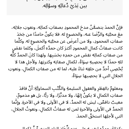
بين يَدَيْ دُعائِهِ وسؤالِه.
فإنَّ الحمدَ يتضمَّنُ مدحَ المحمودِ بصفاتِ كمالِه، ونعوتِ جلالِه،
معَ محبَّتِه والرِّضَا عنه، والخضوعِ له. فلا يكونُ حامدًا من جَحَدَ
صفاتِ المحمودِ، ولا من أعرضَ عن محبَّتِه والخضوعِ له. وكلَّما
كانت صفاتُ كمالِ المحمودِ أكثرَ كان حمدُه أكملَ، وكلما نقصَ
من صفاتِ كمالِه نقصَ من حمدِه بحَسَبِها. ولهذا كانَ الحمدُ كلُّه
للهِ حمدًا لا يحصِيهِ سِوَاهُ، لكمالِ صفاتِه وكثرتِها. ولأجلِ هذا لا
يُحْصِي أحدٌ من خلقِه ثناءً عليه، لما له من صفاتِ الكمالِ، ونعوتِ
الجلالِ التي لا يحصِيها سِوَاهُ.
ومعلومٌ بالفِطَرِ والعقولِ السليمةِ والكُتُبِ السماويَّةِ: أنَّ فاقدَ
صفاتِ الكمالِ لا يكونُ إلهًا، ولا مدبِّرًا، ولا ربًّا، بل هو مذمومٌ،
معيبٌ ناقصٌ، ليسَ له الحمدُ، لا في الأولى ولا في الآخرةِ. وإنَّما
الحمدُ في الأولى والآخرةِ لمن له صفاتُ الكمالِ، ونعوتُ الجلالِ،
التي لأجلِها استحَقَّ الحمدَ.
وكذلكَ حمدُه لنفسِه على عدمِ اتِّخَاذِ الولدِ المتضمِّنِّ لكمالِ