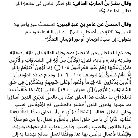
وقال بشرُ بنُ الحارثِ الحافي:
«لو تفكَّر الناس في عظمةِ اللهِ
تعالى لما عَصَوْهُ».
وقال الحسنُ عن عامرِ بنِ عبدِ قيسٍ:
«سمعتُ غيرَ واحدٍ ولا
اثنينِ ولا ثلاثةٍ من أصحابِ النبيِّ – صلى الله عليه وسلم –
يقولونَ: إن ضياءَ الإيمانِ أو نورَ الإيمانِ التفكُّرُ».
وقد ذم الله تعالى من لا يعتبرُ بمخلوقاتِه الدالةِ على ذاتِه وصفاتِه
وشرعِه وقدرِه وآياتِه، فقال: (وَكَأَيِّنْ مِنْ آَيَةٍ فِي السَّمَاوَاتِ وَالْأَرْضِ
يَمُرُّونَ عَلَيْهَا وَهُمْ عَنْهَا مُعْرِضُونَ ۝١٠٥ وَمَا يُؤْمِنُ أَكْثَرُهُمْ بِاللَّهِ
إِلَّا وَهُمْ مُشْرِكُونَ) [يوسف:١٠٥ – ١٠٦]، ومدح عبادَه المؤمنينَ:
(الَّذِينَ يَذْكُرُونَ اللهَ قِيَاماً وَقُعُوداً وَعَلَىَ جُنُوبِهِمْ وَيَتَفَكَّرُونَ فِي خَلْقِ
السَّمَاوَاتِ وَالأَرْضِ)
[آل عمران – ١٩١]
قائلين: (رَبَّنَا مَا خَلَقْتَ هَذا
بَاطِلاً) أي ما خلقْتَ هذا الخلقَ عبثًا، بل بالحقِّ لتجْزِيَ الذين أساؤوا
بما عمِلوا، وتجزي الذين أحسَنوا بالحسْنى، ثم نَزَّهُوهُ عن العبثِ
وخلقِ الباطلِ، فقالوا: (سُبْحَانَكَ) أي عن أن تخلقَ شيئًا باطلًا (فَقِنَا
عَذَابَ النَّارِ) أي يا من خلق الخلقَ بالحقِّ والعدلِ، يا من هو منزَّهٌ
عن النقائصِ والعيبِ والعبثِ. قِنَا من عذابِ النارِ بحولِك وقوتِك
وقَيِّضْنَا لأعمالٍ ترضَى بها عنا. ووفِّقْنَا لعملٍ صالحٍ تهدينا به إلى