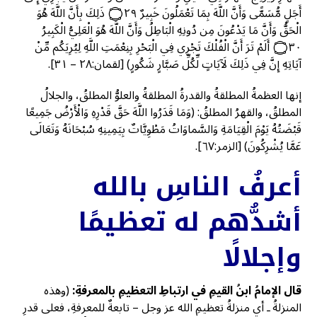
أَجَلٍ مُّسَمًّى وَأَنَّ اللَّهَ بِمَا تَعْمَلُونَ خَبِيرٌ ۝٢٩ ذَلِكَ بِأَنَّ اللَّهَ هُوَ
الْحَقُّ وَأَنَّ مَا يَدْعُونَ مِن دُونِهِ الْبَاطِلُ وَأَنَّ اللَّهَ هُوَ الْعَلِيُّ الْكَبِيرُ
۝٣٠ أَلَمْ تَرَ أَنَّ الْفُلْكَ تَجْرِي فِي الْبَحْرِ بِنِعْمَتِ اللَّهِ لِيُرِيَكُم مِّنْ
آيَاتِهِ إِنَّ فِي ذَلِكَ لَآيَاتٍ لِّكُلِّ صَبَّارٍ شَكُورٍ) [لقمان:٢٨ – ٣١].
إنها العظمةُ المطلقةُ والقدرةُ المطلقةُ والعلوُّ المطلقُ، والجلالُ
المطلقُ، والقهرُ المطلقُ: (وَمَا قَدَرُوا اللَّهَ حَقَّ قَدْرِهِ وَالْأَرْضُ جَمِيعًا
قَبْضَتُهُ يَوْمَ الْقِيَامَةِ وَالسَّماوَاتُ مَطْوِيَّاتٌ بِيَمِينِهِ سُبْحَانَهُ وَتَعَالَى
عَمَّا يُشْرِكُونَ) [الزمر:٦٧].
أعرفُ الناسِ بالله
أشدُّهم له تعظيمًا
وإجلالًا
قال الإمامُ ابنُ القيمِ في ارتباطِ التعظيمِ بالمعرفةِ:
(وهذه
المنزلةُ ـ أي منزلةُ تعظيمِ الله عز وجل – تابعةٌ للمعرفةِ، فعلى قدرِ