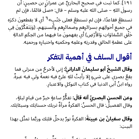
١٩١]. كما ثبت في صحيحِ البخاريِّ عن عمرانَ بن حصينٍ: أن
رسولَ اللهِ – صلى الله عليه وسلم – قال: «صلِّ قائمًا، فإن لم
٦
تستطعْ فقاعدًا، فإن لم تستطعْ فعلى جَنْبٍ»
أي لا يقطعونَ ذكرَه
في جميعِ أحوالِهم بسرائرِهم وضمائرِهم وألسنتِهم، (وَيَتَفَكَّرُونَ فِي
خَلْقِ السَّمَاوَاتِ وَالأَرْضِ) أي يفهمونَ ما فيهما من الحِكَمِ الدالةِ
على عظمةِ الخالقِ وقدرتِه وعلمِه وحكمتِه واختيارِه ورحمتِه.
أقوال السلف في أهمية التفكر
وقال الشيخُ أبو سليمانَ الدارانيُّ:
إني لأخرجُ من منزلي فما
يقعُ بصري على شيءٍ إلا رأيتُ للهِ عليَّ فيه نعمةً ولي فيه عبرةٌ.
رواه ابنُ أبي الدنيا في كتابِ التوكلِ والاعتبارِ.
وعن الحسنِ البصريِّ أنه قالَ:
تفكُّرُ ساعةٍ خيرٌ من قيامِ ليلةٍ،
وقال الفضيلُ: قال الحسنُ: الفكرةُ مرآةٌ تريك حسناتِك وسيئاتِك.
وقال سفيانُ بن عيينةَ:
الفكرةُ نورٌ يدخلُ قلبَك وربَّما تمثَّل بهذا
البيتِ: