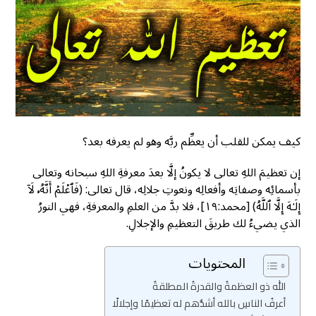
كيف يمكن للقلب أن يعظِّم ربَّه وهو لم يعرفه بعد؟
إن تعظيمَ اللهِ تعالى لا يكونُ إلَّا بعدَ معرفةِ اللهِ سبحانه وتعالى
بأسمائِه وصفاتِه وأفعالِه ونعوتِ جلالِه، قال تعالى: (فَٱعۡلَمۡ أَنَّهُۥ لَاۤ
إِلَـٰهَ إِلَّا ٱللَّهُ) [محمد:١٩]، فلا بدَّ من العلمِ والمعرفةِ، فهي النورُ
الذي يضيءُ لك طريقَ التعظيمِ والإجلالِ.
المحتويات
الله ذو العظمةُ والقدرةُ المطلقةُ
أعرفُ الناسِ بالله أشدُّهم له تعظيمًا وإجلالًا