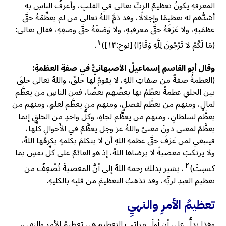
المعرفةِ يكونُ تعظيمُ الربِّ تعالى في القلبِ، وأعرفُ الناسِ به
أشدُّهم له تعظيمًا وإجلالًا، وقد ذمَّ اللهُ تعالى من لم يعظِّمْهُ حقَّ
عظمَتِهِ، ولا عَرَفَهُ حقَّ معرفتِهِ، ولا وَصَفَهُ حقَّ وصفِهِ، فقال تعالى:
١
(مَا لَكُمْ لا تَرْجُونَ لِلَّهِ وَقَارًا) [نوح:١٣])
.
وقال أبو القاسمِ إسماعيلُ الأصبهانيُّ في صفةِ العظمةِ:
(العظمةُ صفةٌ من صفاتِ اللهِ، لا يقومُ لها خلقٌ، واللهُ تعالى خلقَ
بين الخلقِ عظمةً يعظّمُ بها بعضُهم بعضًا، فمن الناسِ من يعظَّم
لمالٍ، ومنهم من يعظَّم لفضلٍ، ومنهم من يعظَّم لعلمٍ، ومنهم من
يعظَّم لسلطانٍ، ومنهم من يعظَّم لجاهٍ، وكلُّ واحدٍ من الخلقِ إنما
يعظَّمُ لمعنى دونَ معنىً واللهُ عز وجل يعظَّمُ في الأَحوالِ كلِّها،
فينبغي لمن عَرَفَ حقَّ عظمةِ اللهِ أن لا يتكلمَ بكلمةٍ يكرهُها اللهُ،
ولا يرتكبَ معصيةً لا يرضاها اللهُ، إذ هو القائمُ على كلِّ نفسٍ بما
٢
كسبتْ)
، يشير بذلك رحمه اللهُ إلى أنَّ المعصيةَ تُضْعِفُ من
تعظيمِ العبدِ لربِّه، وقد تذهبُ التعظيمَ من قلبِه بالكليةِ.
تعظيمُ الأمرِ والنهيِ
وهذا يدلُّ على أن أولَ مراتبِ التعظيمِ هي تعظيمُ الأمرِ والنهيِ،