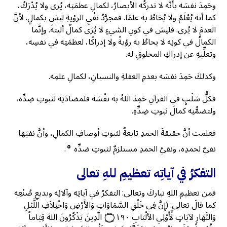
وحَمِدَ نفسَه بأنَّه لا تدركُه الأبصارُ، لكمالِ عظمَتِه، يُرى ولا يُدْرَكُ،
كما أنه يُعْلَمُ ولا يُحَاطُ به علمًا. فمجرَّدُ نفْيِ الرؤيةِ ليسَ بكمالٍ. لأنَّ
العدمَ لا يُرى. فليسَ في كونِ الشيءٍ لا يُرَى كمالٌ ألبتةَ. وإنَّما
الكمالُ في كونِه لا يحاطُ به رؤيةً ولا إدراكًا، لعظمَتِه في نفسِه،
وتعلِّيهِ عن إدراكِ المخلوقِ له.
وكذلكَ حَمِدَ نفسَه بعدمِ الغفلةِ والنسيانِ، لكمالِ علمِه.
فكلُّ سَلْبٍ في القرآنِ حَمِدَ اللهُ به نفْسَه فلمضادَتِه لثبوتِ ضِدِّه،
ولتضمُّنِه كمالَ ثبوتِ ضِدِّهِ.
فعلمت أنَّ حقيقةَ الحمدِ تابعةٌ لثبوتِ أوصافِ الكمالِ، وأنَّ نفيَها
٥
نفيٌ لحمدِه، ونفيُ الحمدِ مستلزمٌ لثبوتِ ضدِّه
.
التفكرُ في آياتِه تعظيمِ للهِ تعالى
فمن تعظيمِ اللهِ تباركَ وتعالى: التفكرُ في آياتِه وآلائِه وبديعِ صُنْعِه
كما قالَ تعالى: (إِنَّ فِي خَلْقِ السَّمَاوَاتِ وَالأَرْضِ وَاخْتِلاَفِ اللَّيْلِ
وَالنَّهَارِ لآيَاتٍ لِّأُوْلِي الألْبَابِ ۝١٩٠ الَّذِينَ يَذْكُرُونَ اللهَ قِيَاماً