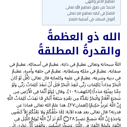
تعظيمُ الأمرِ والنهيِ
الحمدُ من طرقِ تعظيمِ اللهِ تعالى
التفكرُ في آياتِه تعظيمِ للهِ تعالى
أقوال السلف في أهمية التفكر
الله ذو العظمةُ
والقدرةُ المطلقةُ
اللهُ سبحانه وتعالى عظيمٌ في ذاتِه، عظيمٌ في أسمائِه، عظيمٌ في
صفاتِه، عظيمٌ في ملكِه وسلطانِه، عظيمٌ في خلقِه وأمرِه، عظيمٌ
في دينِه وشرعِه، عظيمٌ في علمِه وكلماتِه قال تعالى: (قُلْ لَوْ كَانَ
الْبَحْرُ مِدَاداً لِكَلِمَاتِ رَبِّي لَنَفِدَ الْبَحْرُ قَبْلَ أَنْ تَنفَدَ كَلِمَاتُ رَبِّي وَلَوْ
جِئْنَا بِمِثْلِهِ مَدَداً) [الكهف:١٠٩]، وقال: (وَلَوْ أَنَّمَا فِي الْأَرْضِ مِن
شَجَرَةٍ أَقْلَامٌ وَالْبَحْرُ يَمُدُّهُ مِن بَعْدِهِ سَبْعَةُ أَبْحُرٍ مَّا نَفِدَتْ كَلِمَاتُ اللَّهِ
إِنَّ اللَّهَ عَزِيزٌ حَكِيمٌ) [لقمان:٢٧]، هذا علمُ الله تعالى فماذا عن
قدرته؟ قال تعالى بعد هذه الآية: (مَّا خَلْقُكُمْ وَلا بَعْثُكُمْ إِلاَّ كَنَفْسٍ
وَاحِدَةٍ إِنَّ اللَّهَ سَمِيعٌ بَصِيرٌ ۝٢٨ أَلَمْ تَرَ أَنَّ اللَّهَ يُولِجُ اللَّيْلَ فِي
النَّهَارِ وَيُولِجُ النَّهَارَ فِي اللَّيْلِ وَسَخَّرَ الشَّمْسَ وَالْقَمَرَ كُلٌّ يَجْرِي إِلَى