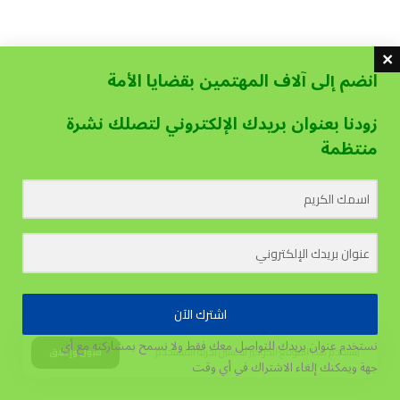
انضم إلى آلاف المهتمين بقضايا الأمة
زودنا بعنوان بريدك الإلكتروني لتصلك نشرة
منتظمة
اشترك الآن
نستخدم عنوان بريدك للتواصل معك فقط ولا نسمح بمشاركته مع أي
يستخدم هذا الموقع الكوكيز لتحسين تجربة المستخدم.
قبول وإغلاق
جهة
ويمكنك إلغاء الاشتراك في أي وقت