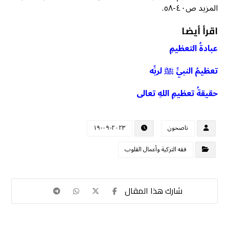
المزيد ص٤٠-٥٨.
اقرأ أيضا
عبادةُ التعظيمِ
تعظيمُ النبيِّ ﷺ لربِّه
حقيقةُ تعظيمِ اللهِ تعالى
ناصحون
٢٠٢٣-٠٩-١٩
فقه التزكية وأعمال القلوب