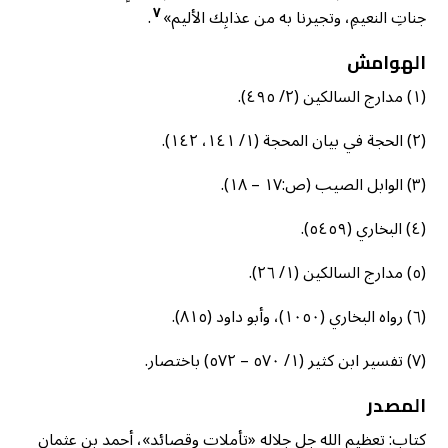
٧
جناتِ النعيمِ، وتجيرنا به من عذابِك الأليم»
.
الهوامش
(١) مدارج السالكين (٢/ ٤٩٥).
(٢) الحجة في بيان المحجة (١/ ١٤١، ١٤٢).
(٣) الوابل الصيب (ص:١٧ – ١٨).
(٤) البخاري (٥٤٥٩).
(٥) مدارج السالكين (١/ ٢٦).
(٦) رواه البخاري (١٠٥٠)، وأبو داود (٨١٥).
(٧) تفسير ابن كثير (١/ ٥٧٠ – ٥٧٢) باختصار.
المصدر
كتاب: تعظيم الله جل جلاله «تأملات وقصائد»، أحمد بن عثمان