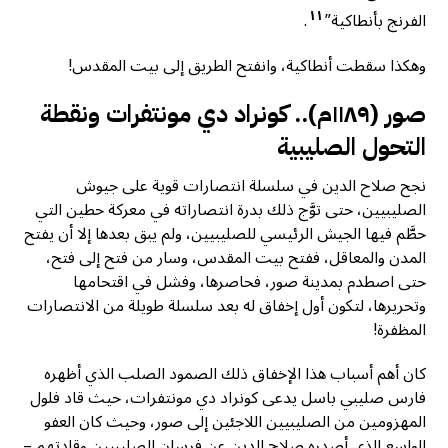
١١
الفرنج بأنطاكية”
.
وهكذا سقطت أنطاكية، وانفتح الطريق إلى بيت المقدس!
صور (١١٨٩م).. كونراد دي مونتفرات ونقطة
التحول الصليبية
نجح صلاح الدين في سلسلة انتصارات قوية على جيوش
الصليبيين، حتى توَّج ذلك بدرة انتصاراته في معركة حطين التي
حطَّم فيها الجيش الرئيسي للصليبيين، ولم يبق بعدها إلا أن يفتح
المدن والمعاقل، ففتح بيت المقدس، وسار من فتح إلى فتح،
حتى اصطدم بمدينة صور، فحاصرها، وفشل في اقتحامها
وتحريرها، لتكون أول إخفاق له بعد سلسلة طويلة من الانتصارات
المظفرة!
كان أهم أسباب هذا الإخفاق ذلك الصمود الصلب الذي أظهره
فارس صليبي باسل يدعى كونراد دي مونتفرات، حيث قاد فلول
المهزومين من الصليبيين اللاجئين إلى صور، وحيث كان العفو
الواسع الذي أصدره صلاح الدين عن فرسان الصليبيين وقادتهم –