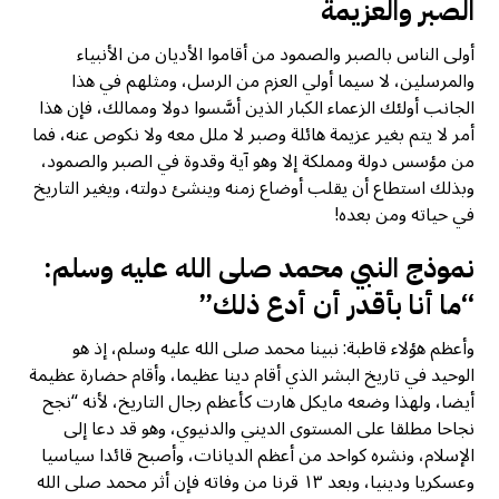
الصبر والعزيمة
أولى الناس بالصبر والصمود من أقاموا الأديان من الأنبياء
والمرسلين، لا سيما أولي العزم من الرسل، ومثلهم في هذا
الجانب أولئك الزعماء الكبار الذين أسَّسوا دولا وممالك، فإن هذا
أمر لا يتم بغير عزيمة هائلة وصبر لا ملل معه ولا نكوص عنه، فما
من مؤسس دولة ومملكة إلا وهو آية وقدوة في الصبر والصمود،
وبذلك استطاع أن يقلب أوضاع زمنه وينشئ دولته، ويغير التاريخ
في حياته ومن بعده!
نموذج النبي محمد صلى الله عليه وسلم:
“ما أنا بأقدر أن أدع ذلك”
وأعظم هؤلاء قاطبة: نبينا محمد صلى الله عليه وسلم، إذ هو
الوحيد في تاريخ البشر الذي أقام دينا عظيما، وأقام حضارة عظيمة
أيضا، ولهذا وضعه مايكل هارت كأعظم رجال التاريخ، لأنه “نجح
نجاحا مطلقا على المستوى الديني والدنيوي، وهو قد دعا إلى
الإسلام، ونشره كواحد من أعظم الديانات، وأصبح قائدا سياسيا
وعسكريا ودينيا، وبعد ١٣ قرنا من وفاته فإن أثر محمد صلى الله