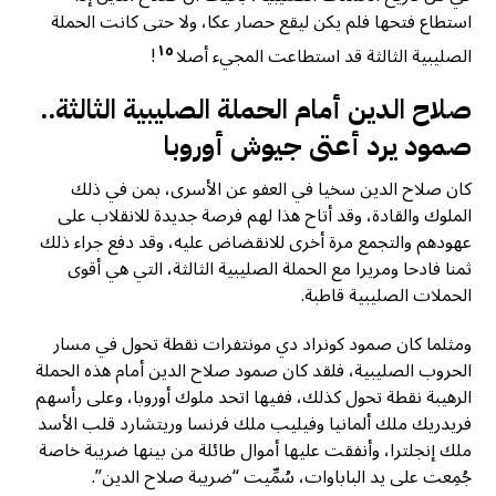
استطاع فتحها فلم يكن ليقع حصار عكا، ولا حتى كانت الحملة
١٥
الصليبية الثالثة قد استطاعت المجيء أصلا
!
صلاح الدين أمام الحملة الصليبية الثالثة..
صمود يرد أعتى جيوش أوروبا
كان صلاح الدين سخيا في العفو عن الأسرى، بمن في ذلك
الملوك والقادة، وقد أتاح هذا لهم فرصة جديدة للانقلاب على
عهودهم والتجمع مرة أخرى للانقضاض عليه، وقد دفع جراء ذلك
ثمنا فادحا ومريرا مع الحملة الصليبية الثالثة، التي هي أقوى
الحملات الصليبية قاطبة.
ومثلما كان صمود كونراد دي مونتفرات نقطة تحول في مسار
الحروب الصليبية، فلقد كان صمود صلاح الدين أمام هذه الحملة
الرهيبة نقطة تحول كذلك، ففيها اتحد ملوك أوروبا، وعلى رأسهم
فريدريك ملك ألمانيا وفيليب ملك فرنسا وريتشارد قلب الأسد
ملك إنجلترا، وأنفقت عليها أموال طائلة من بينها ضريبة خاصة
جُمِعت على يد الباباوات، سُمِّيت “ضريبة صلاح الدين”.