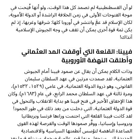
لو أن القسطنطينية لم تصمد كل هذا الوقت، ولو أنها فُتِحت في
موجة الفتوحات الأولى في زمن الخلافة الراشدة أو الدولة الأموية،
لكان الإسلام قد عمَّ وانتشر في أوروبا كلها: شرقها وغربها، إذ لم
يكن ثمة قوة أخرى يمكن أن تقف في وجه الجيوش الإسلامية
آنذاك!
فيينا: القلعة التي أوقفت المد العثماني
وأطلقت النهضة الأوروبية
وذات الكلام يمكن أن يقال عن صمود فيينا أمام الجيوش
العثمانية، لقد صمدت مرتين في عهد السلطان سليمان
القانوني، وهو ذروة الدولة العثمانية، في عامي (١٥٢٩، ١٥٣٢م)،
ومرة ثالثة في عهد السلطان محمد الرابع، في عام (١٦٨٣م). وكان
هذا الإخفاق الأخير في فتح فيينا هو بداية الانقلاب والتحول في
قوة الدولة العثمانية، التي دخلت من بعد ذلك في طور الجمود!
لقد كانت فيينا القلعة التي احتمت وراءها فرنسا وبريطانيا
وبروسيا وإسبانيا، ووفَّر صمودها الوقت والفرصة لهذه القوى
الصاعدة الناهضة لتؤسس أنظمتها السياسية والاقتصادية
الجديدة التي ستجعل منها قوى عالمية ضخمة، ستبتلع فيما بعد