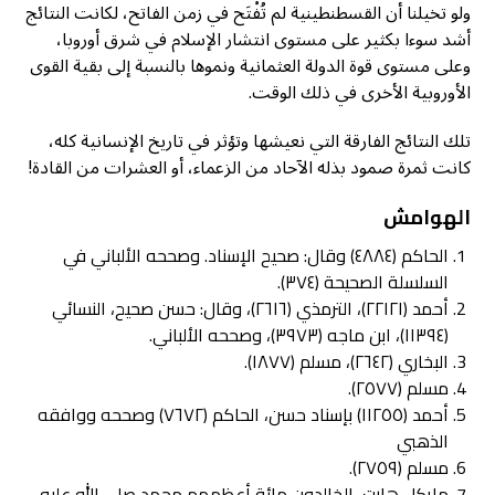
ولو تخيلنا أن القسطنطينية لم تُفْتَح في زمن الفاتح، لكانت النتائج
أشد سوءا بكثير على مستوى انتشار الإسلام في شرق أوروبا،
وعلى مستوى قوة الدولة العثمانية ونموها بالنسبة إلى بقية القوى
الأوروبية الأخرى في ذلك الوقت.
تلك النتائج الفارقة التي نعيشها وتؤثر في تاريخ الإنسانية كله،
كانت ثمرة صمود بذله الآحاد من الزعماء، أو العشرات من القادة!
الهوامش
الحاكم (٤٨٨٤) وقال: صحيح الإسناد. وصححه الألباني في
السلسلة الصحيحة (٣٧٤).
أحمد (٢٢١٢١)، الترمذي (٢٦١٦)، وقال: حسن صحيح، النسائي
(١١٣٩٤)، ابن ماجه (٣٩٧٣)، وصححه الألباني.
البخاري (٢٦٤٢)، مسلم (١٨٧٧).
مسلم (٢٥٧٧).
أحمد (١١٢٥٥) بإسناد حسن، الحاكم (٧٦٧٢) وصححه ووافقه
الذهبي
مسلم (٢٧٥٩).
مايكل هارت، الخالدون مائة أعظمهم محمد صلى الله عليه