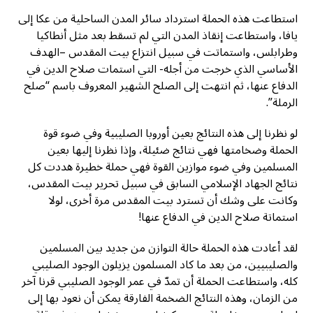
استطاعت هذه الحملة استرداد سائر المدن الساحلية من عكا إلى
يافا، واستطاعت إنقاذ المدن التي لم تسقط بعد مثل أنطاكيا
وطرابلس، واستماتت في سبيل انتزاع بيت المقدس –الهدف
الأساسي الذي خرجت من أجله- التي استمات صلاح الدين في
الدفاع عنها، ثم انتهت إلى الصلح الشهير المعروف باسم “صلح
الرملة”.
لو نظرنا إلى هذه النتائج بعين أوروبا الصليبية وفي ضوء قوة
الحملة وضخامتها فهي نتائج ضئيلة، وإذا نظرنا إليها بعين
المسلمين وفي ضوء موازين القوة فهي حملة خطيرة هددت كل
نتائج الجهاد الإسلامي السابق في سبيل تحرير بيت المقدس،
وكانت على وشك أن تسترد بيت المقدس مرة أخرى، لولا
استماتة صلاح الدين في الدفاع عنها!
لقد أعادت هذه الحملة حالة التوازن من جديد بين المسلمين
والصليبيين، من بعد ما كاد المسلمون يزيلون الوجود الصليبي
كله، واستطاعت الحملة أن تمدّ في عمر الوجود الصليبي قرنا آخر
من الزمان، وهذه النتائج الضخمة الفارقة يمكن أن نعود بها إلى