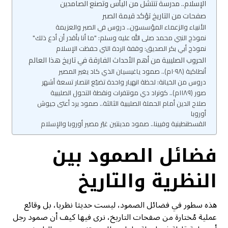
الإسلام.. مدرسة تنتشل من اليأس وتصنع الصامدين
صفحات من التاريخ تؤكد قيمة الصبر
الأنبياء والزعماء المؤسسون.. دروس في الصبر والعزيمة
نموذج النبي محمد صلى الله عليه وسلم: "ما أنا بأقدر أن أدع ذلك"
نموذج أبي بكر الصديق: وقفة الردة التي حفظت الإسلام
الحروب الصليبية من أهم الأحداث الفارقة في تاريخ هذا العالم
أنطاكية (١٠٩٨م).. صمود ياغيسيان الذي كاد يغير المصير
دروس من الخيانة: لحظة انهيار واحدة تضيّع انتصار تسعة أشهر
صور (١١٨٩م).. كونراد دي مونتفرات ونقطة التحول الصليبية
صلاح الدين أمام الحملة الصليبية الثالثة.. صمود يرد أعتى جيوش
أوروبا
القسطنطينية وفيينا.. صمود مدينتين غيّر مصير أوروبا والإسلام
فضائل الصمود بين
النظرية والتاريخ
هذه سطور في فضائل الصمود، ليست حديثا نظريا، بل وقائع
عملية مُختارة من صفحات التاريخ، نرى فيها كيف أن صمود رجل