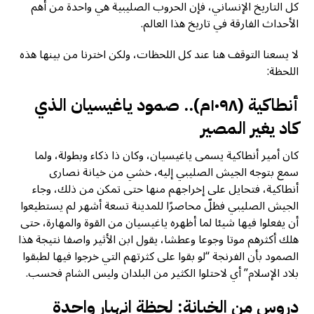
كل التاريخ الإنساني، فإن الحروب الصليبية هي واحدة من أهم
الأحداث الفارقة في تاريخ هذا العالم.
لا يسعنا التوقف هنا عند كل اللحظات، ولكن اخترنا من بينها هذه
اللحظة:
أنطاكية (١٠٩٨م).. صمود ياغيسيان الذي
كاد يغير المصير
كان أمير أنطاكية يسمى ياغيسيان، وكان ذا ذكاء وبطولة، ولما
سمع بتوجه الجيش الصليبي إليه، خشي من خيانة نصارى
أنطاكية، فتحايل على إخراجهم منها حتى تمكن من ذلك، وجاء
الجيش الصليبي فظلّ محاصرًا للمدينة تسعة أشهر لم يستطيعوا
أن يفعلوا فيها شيئا لما أظهره ياغيسيان من القوة والمهارة، حتى
هلك أكثرهم موتا وجوعا وعطشا، يقول ابن الأثير واصفا نتيجة هذا
الصمود بأن الفرنجة “لو بقوا على كثرتهم التي خرجوا فيها لطبقوا
بلاد الإسلام” أي لاحتلوا الكثير من البلدان وليس الشام فحسب.
دروس من الخيانة: لحظة انهيار واحدة