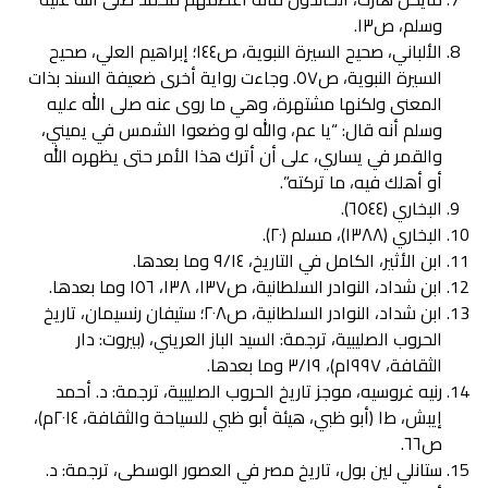
وسلم، ص١٣.
الألباني، صحيح السيرة النبوية، ص١٤٤؛ إبراهيم العلي، صحيح
السيرة النبوية، ص٥٧. وجاءت رواية أخرى ضعيفة السند بذات
المعنى ولكنها مشتهرة، وهي ما روى عنه صلى الله عليه
وسلم أنه قال: “يا عم، والله لو وضعوا الشمس في يميني،
والقمر في يساري، على أن أترك هذا الأمر حتى يظهره الله
أو أهلك فيه، ما تركته”.
البخاري (٦٥٤٤).
البخاري (١٣٨٨)، مسلم (٢٠).
ابن الأثير، الكامل في التاريخ، ٩/١٤ وما بعدها.
ابن شداد، النوادر السلطانية، ص١٣٧، ١٣٨، ١٥٦ وما بعدها.
ابن شداد، النوادر السلطانية، ص٢٠٨؛ ستيفان رنسيمان، تاريخ
الحروب الصليبية، ترجمة: السيد الباز العريني، (بيروت: دار
الثقافة، ١٩٩٧م)، ٣/١٩ وما بعدها.
رنيه غروسيه، موجز تاريخ الحروب الصليبية، ترجمة: د. أحمد
إيبش، ط١ (أبو ظبي، هيئة أبو ظبي للسياحة والثقافة، ٢٠١٤م)،
ص٦٦.
ستانلي لين بول، تاريخ مصر في العصور الوسطى، ترجمة: د.