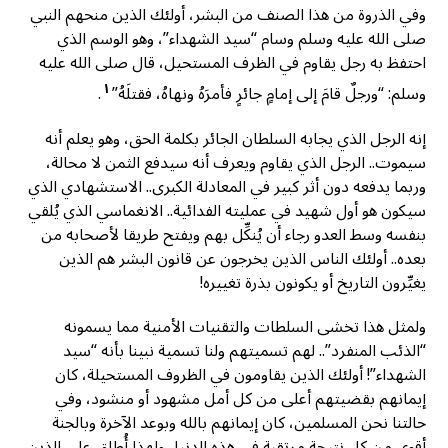
وفي الذروة من هذا الصنف من البشر، أولئك الذين منحهم النبي
صلى الله عليه وسلم وسام “سيد الشهداء”، وهو الوسم الذي
احتفظ به رجل يقاوم في الظرف المستحيل، قال صلى الله عليه
١
وسلم: “ورجلٌ قامَ إلى إمامٍ جائرٍ فأمرَهُ ونهاهُ، فقتلَهُ”
.
إنه الرجل الذي يجابه السلطان الجائر بكلمة الحق، وهو يعلم أنه
سيموت.. الرجل الذي يقاوم ويعرف أنه سيدفع الثمن لا محالة،
وربما يدفعه دون أثر كبير في المعادلة الكبرى.. الاستشهادي الذي
سيكون هو أول شهيد في عمليته الفدائية.. الانغماسي الذي يُلقي
بنفسه وسط العدو رجاء أن يُنكِّل بهم ويفتح طريقا لأصحابه من
بعده.. أولئك الناس الذين يخرجون عن قانون البشر هم الذين
يغيِّرون التاريخ أو يكونون بذرة تغييره!
ولمثل هذا تخشى السلطات والتقنيات الأمنية مما يسمونه
“الذئب المنفرد”.. لهم تسميتهم ولنا تسمية نبينا بأنه “سيد
الشهداء”! أولئك الذين يقاومون في الظروف المستحيلة، كان
إيمانهم بقضيتهم أعلى من كل أمل مشهود أو منشود، وفي
حالتنا نحن المسلمين، كان إيمانهم بالله وبوعد الآخرة وبالجنة
أقوى من كل نتيجة مرتقبة في هذه الدنيا، ولهذا أُطلق على الذين