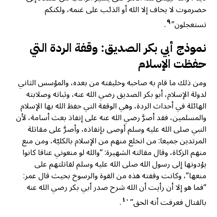
حضرموت لا يخاف إلا الله أو الذئب على غنمه، ولكنكم
٩
تستعجلون”
.
نموذج أبي بكر الصديق: وقفة الردة التي
حفظت الإسلام
ومن ذلك ما قام به صاحبه وخليفته من بعده، والمؤسس الثاني
لدولة الإسلام، أبو بكر الصديق رضي الله عنه، وثباته وصلابته
الهائلة في أحداث الردة، وهي الوقفة التي حفظ الله بها الإسلام
والمسلمين، فقد أصرَّ رضي الله عنه على إنفاذ بعث أسامة، لأن
النبي صلى الله عليه وسلم أوصى بإنفاذه، وأصرَّ على مقاتلة
المرتدين جميعا: من انخلع منهم من الإسلام بالكليّة، ومن منع
منهم الزكاة، وقال مقالته الشهيرة: “والله لو منعوني عناقا كانوا
يؤدونها إلى رسول الله صلى الله عليه وسلم لقاتلتهم على
منعها”، وكانت وقفته هذه من القوة والرسوخ بحيث قال عمر:
“فما هو إلا أن رأيت أن الله شرح صدر أبي بكر رضي الله عنه
١٠
بالقتال فعرفت أنه الحق”
.