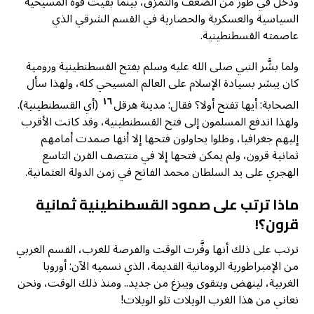
ودخل في طور من الضعف والتمزق، بينما بقيت قوة المسيحية
السياسية والعسكرية والحضارية في القسم الشرقي الذي
عاصمته القسطنطينية.
ولما بشَّر النبي صلى الله عليه وسلم بفتح القسطنطينية ورومية
كان يبشر بسيادة الإسلام على العالم المسيحي كله، ولهذا سأل
١٦
الصحابة: أيها تفتح أولا؟ فقال: مدينة هرقل
(أي القسطنطينية).
ولهذا اندفع المسلمون إلى فتح القسطنطينية، وقد كانت الأقرب
إليهم جغرافيا، وظلوا يحاولون فتحها إلا أنها صمدت أمامهم
ثمانية قرون، ولم يمكن فتحها إلا في منتصف القرن التاسع
الهجري على يد السلطان محمد الفاتح في زمن الدولة العثمانية.
ماذا ترتب على صمود القسطنطينية ثمانية
قرون؟
!
ترتب على ذلك أنها وفَّرت الوقت والفرصة للغرب، القسم الغربي
من الإمبراطورية الرومانية القديمة، الذي نسميه الآن: أوروبا
الغربية، لينهض ويتقوى ويبزغ من جديد.. ومنذ ذلك الوقت، ونحن
نعاني من هذا الغرب الويلات تلو الويلات!