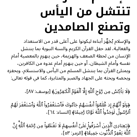
تنتشل من اليأس
وتصنع الصامدين
والإسلام يُجَهِّز أبناءه ليكونوا على أعلى قدر من الاستعداد
والفعالية، لقد حفل القرآن الكريم والسنة النبوية بما ينتشل
الإنسان من لحظة الضعف والهزيمة، حين ينهزم بالمعصية أمام
نفسه وأمام الشيطان، أو حين ينهزم أمام عدوه من الكافرين،
ويمتلئ القرآن بما ينتشل المسلم من اليأس والاستسلام، ويحفزه
ويحضه ويحثه على الجهاد والصبر والمثابرة، كما في قوله تعالى:
﴿لَا یَا۟یۡـَٔسُ مِن رَّوۡحِ ٱللَّهِ إِلَّا ٱلۡقَوۡمُ ٱلۡكَـٰفِرُونَ﴾ [يوسف: ٨٧]،
﴿وَلَوۡ أَنَّهُمۡ إِذ ظَّلَمُوٓاْ أَنفُسَهُمۡ جَآءُوكَ فَٱسۡتَغۡفَرُواْ ٱللَّهَ وَٱسۡتَغۡفَرَ لَهُمُ
ٱلرَّسُولُ لَوَجَدُواْ ٱللَّهَ تَوَّابٗا رَّحِيمًا﴾ [النساء: ٦٤]،
﴿یَـٰعِبَادِیَ ٱلَّذِینَ أَسۡرَفُوا۟ عَلَىٰۤ أَنفُسِهِمۡ لَا تَقۡنَطُوا۟ مِن رَّحۡمَةِ ٱللَّهِۚ إِنَّ
ٱللَّهَ یَغۡفِرُ ٱلذُّنُوبَ جَمِیعًاۚ﴾ [الزمر: ٥٣]،