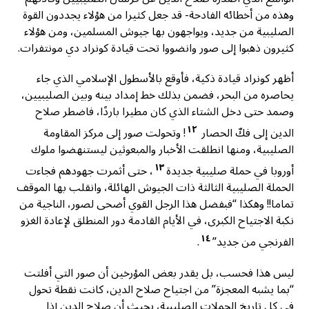
وهذه من أخطائه الفادحة- قد جعل كثيرا من هؤلاء يجددون القوة
الصليبية من جديد، ويواجهون بها جيوش المسلمين، ومن هؤلاء
كثيرون ذهبوا إلى صور وانضووا تحت قيادة كونراد دي مونتفرات.
أظهر كونراد قيادة ذكية، فأوقع بالأسطول الإسلامي الذي جاء
يحاصره من البحر، فضمن بذلك خط إمداد بينه وبين الصليبيين،
وصمد حتى دخل الشتاء الذي كان مطيرا باردًا، فاضطر صلاح
١٢
الدين إلى فكّ الحصار
! وتحولت صور إلى مركز المقاومة
الصليبية، ومنها انطلقت الأخبار والمبعوثين ليستنهضوا ملوك
١٣
أوروبا في حملة صليبية جديدة
، حتى أثمرت جهودهم فجاءت
الحملة الصليبية الثالثة ذات الجيوش الهائلة، وانقلب بها الموقف
تماما!! وهكذا “فبفضل هذا الرجل القوي أضحى لصور، الناجية من
نكبة الاجتياح الكبرى، في الأيام القادمة دور المنطلق لإعادة الغزو
١٤
الفرنجي من جديد”
.
ليس هذا فحسب، بل يقدر بعض المؤرخين أن صور التي أفلتت
“بما يشبه المعجزة” من اجتياح صلاح الدين، كانت نقطة تحول
في كل تاريخ الحملات الصليبية، بحيث أن صلاح الدين إذا