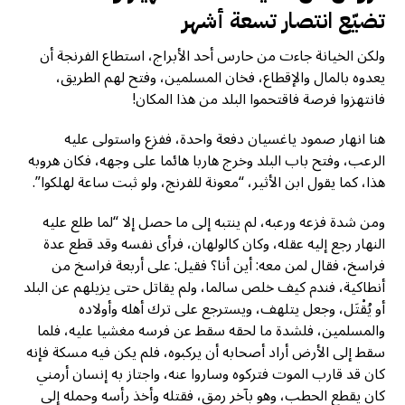
تضيّع انتصار تسعة أشهر
ولكن الخيانة جاءت من حارس أحد الأبراج، استطاع الفرنجة أن
يعدوه بالمال والإقطاع، فخان المسلمين، وفتح لهم الطريق،
فانتهزوا فرصة فاقتحموا البلد من هذا المكان!
هنا انهار صمود ياغسيان دفعة واحدة، ففزع واستولى عليه
الرعب، وفتح باب البلد وخرج هاربا هائما على وجهه، فكان هروبه
هذا، كما يقول ابن الأثير، “معونة للفرنج، ولو ثبت ساعة لهلكوا”.
ومن شدة فزعه ورعبه، لم ينتبه إلى ما حصل إلا “لما طلع عليه
النهار رجع إليه عقله، وكان كالولهان، فرأى نفسه وقد قطع عدة
فراسخ، فقال لمن معه: أين أنا؟ فقيل: على أربعة فراسخ من
أنطاكية، فندم كيف خلص سالما، ولم يقاتل حتى يزيلهم عن البلد
أو يُقْتَل، وجعل يتلهف، ويسترجع على ترك أهله وأولاده
والمسلمين، فلشدة ما لحقه سقط عن فرسه مغشيا عليه، فلما
سقط إلى الأرض أراد أصحابه أن يركبوه، فلم يكن فيه مسكة فإنه
كان قد قارب الموت فتركوه وساروا عنه، واجتاز به إنسان أرمني
كان يقطع الحطب، وهو بآخر رمق، فقتله وأخذ رأسه وحمله إلى