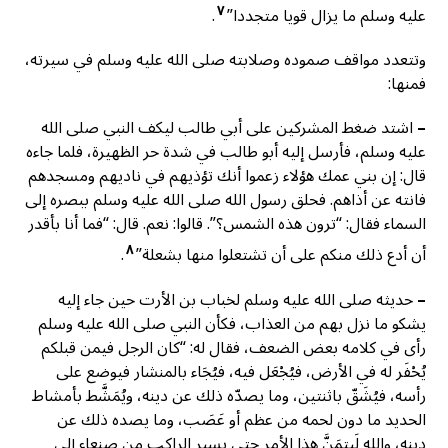
٧
عليه وسلم ما يزال قويا متجددا”
.
وتتعدد مواقف صموده وصلابته صلى الله عليه وسلم في سيرته،
فمنها:
–
اشتد ضغط المشركين على أبي طالب ليكف النبي صلى الله
عليه وسلم، فأرسل إليه أبو طالب في شدة حر الظهيرة، فلما جاءه
قال: إن بني عمك هؤلاء زعموا أنك تؤذيهم في ناديهم ومسجدهم
فانته عن أذاهم. فحلق رسول الله صلى الله عليه وسلم ببصره إلى
السماء فقال: “ترون هذه الشمس؟”. قالوا: نعم. قال: “فما أنا بأقدر
٨
أن أدع ذلك منكم على أن تشتعلوا منها بشعلة”
.
–
حديثه صلى الله عليه وسلم لخباب بن الأرت حين جاء إليه
يشكو ما نزل بهم من العذاب، فكأن النبي صلى الله عليه وسلم
رأى في كلامه بعض الضعف، فقال له: “كان الرجل فيمن قبلكم
يُحْفَر له في الأرض، فيُجْعَل فيه، فيُجَاء بالمنشار فيوضع على
رأسه، فيُشَقّ باثنتين، وما يصدّه ذلك عن دينه، ويُمَشَّط بأمشاط
الحديد ما دون لحمه من عظم أو عَصَب، وما يصده ذلك عن
دينه، والله لَيتِمَنَّ هذا الأمر حتى يسير الراكب من صنعاء إلى