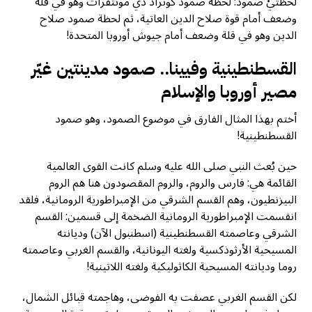
لحظتيْ صمود: لحظة صمود كونراد دي مونتفرات وهو في قلة
وضعف أمام قوة صلاح الدين العاتية، ثم لحظة صمود صلاح
الدين وهو في قلة وضعف أمام جيوش أوروبا المتحدة!
القسطنطينية وفيينا.. صمود مدينتين غيّر
مصير أوروبا والإسلام
أختم بهذا المثال الفارق في موضوع الصمود، وهو صمود
القسطنطينية!
حين بُعث النبي صلى الله عليه وسلم كانت القوى العالمية
القائمة هي: فارس والروم، والروم المقصودون هنا هم الروم
البيزنطيون، وهم القسم الشرقي من الإمبراطورية الرومانية، فلقد
انقسمت الإمبراطورية الرومانية الضخمة إلى قسمين: القسم
الشرقي وعاصمته القسطنطينية (اسطنبول الآن) وديانته
المسيحية الأرثوذكسية ولغته اليونانية، والقسم الغربي وعاصمته
روما وديانته المسيحية الكاثوليكية ولغته اللاتينية!
لكن القسم الغربي عصفت به الفوضى، وهاجمته قبائل الشمال،