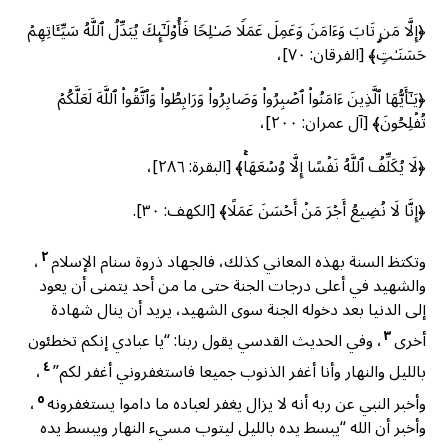
﴿إِلَّا مَن تَابَ وَءَامَنَ وَعَمِلَ عَمَلࣰا صَـٰلِحࣰا فَأُو۟لَـٰۤىِٕكَ یُبَدِّلُ ٱللَّهُ سَیِّـَٔاتِهِمۡ
حَسَنَـٰتࣲۗ﴾ [الفرقان: ٧٠]،
﴿یَـٰۤأَیُّهَا ٱلَّذِینَ ءَامَنُوا۟ ٱصۡبِرُوا۟ وَصَابِرُوا۟ وَرَابِطُوا۟ وَٱتَّقُوا۟ ٱللَّهَ لَعَلَّكُمۡ
تُفۡلِحُونَ﴾ [آل عمران: ٢٠٠]،
﴿لَا يُكَلِّفُ ٱللَّهُ نَفۡسًا إِلَّا وُسۡعَهَاۚ﴾ [البقرة: ٢٨٦]،
﴿إِنَّا لَا نُضِيعُ أَجۡرَ مَنۡ أَحۡسَنَ عَمَلًا﴾ [الكهف: ٣٠].
٢
وتكتظ السنة بهذه المعاني كذلك، فالجهاد ذروة سنام الإسلام
،
والشهيد في أعلى درجات الجنة حتى ما من أحد يتمنى أن يعود
إلى الدنيا بعد دخوله الجنة سوى الشهيد، يريد أن ينال شهادة
٣
أخرى
، وفي الحديث القدسي يقول ربنا: “يا عبادي إنكم تخطئون
٤
بالليل والنهار وأنا أغفر الذنوب جميعا فاستغفروني أغفر لكم”
،
٥
وأخبر النبي عن ربه أنه لا يزال يغفر لعباده ما داموا يستغفرونه
،
وأخبر أن الله “يبسط يده بالليل ليتوب مسيء النهار ويبسط يده