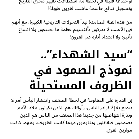
أو جماعة قليلة في لحظة ما، استطاعت تغيير مجرى التاريخ،
وتسجيل نتائج حاسمة عاشت لقرون طويلة!
من هذه القلة الصامدة تبدأ التحولات التاريخية الكبيرة، مع أنهم
في الأغلب لا يدركون بأنفسهم عظمة ما يصنعون ولا اتساع
تأثيره ولا امتداد آثاره عبر القرون!
“سيد الشهداء”..
نموذج الصمود في
الظروف المستحيلة
إن القدرة على المقاومة في لحظة الضعف وانتشار اليأس أمر لا
يتمتع به إلا نوادر الناس. وأولئك هم الذين يكونون ملاذ الأمم
وبذرة انتهاضها من جديد! هذا الصنف من الناس هم الذين
يصمدون فيقاتلون ويقاومون مهما كانت الظروف، ومهما كانت
موازين القوى.