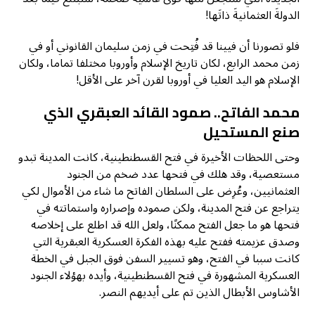
الدولةَ العثمانيةَ ذاتَها!
فلو تصورنا أن فيينا قد فُتِحت في زمن سليمان القانوني أو في
زمن محمد الرابع، لكان تاريخ الإسلام وأوروبا مختلفا تماما، ولكان
الإسلام هو اليد العليا في أوروبا لقرن آخر على الأقل!
محمد الفاتح.. صمود القائد العبقري الذي
صنع المستحيل
وحتى اللحظات الأخيرة في فتح القسطنطينية، كانت المدينة تبدو
مستعصية، وقد هلك في فتحها عدد ضخم من الجنود
العثمانيين، وعُرِض على السلطان الفاتح ما شاء من الأموال لكي
يتراجع عن فتح المدينة، ولكن صموده وإصراره واستماتته في
فتحها هو ما جعل الفتح ممكنًا، ولعل الله قد اطلع على إخلاصه
وصدق عزيمته ففتح عليه بهذه الفكرة العسكرية العبقرية التي
كانت سببا في الفتح، وهو تسيير السفن فوق الجبل في الخطة
العسكرية المشهورة في فتح القسطنطينية، وأيده بهؤلاء الجنود
الأشاوس الأبطال الذين تم على أيديهم النصر.