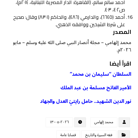
أحمد سالم سالم، (القاهرة: الدار المصرية اللبنانية، ٢٠١٤م)،
ص٤٠٢، ٤٠٣.
أحمد (٦٦٤٥)، والدارمي (٤٨٦)، والحاكم (٨٣٠١) وقال: صحيح
على شرط الشيخين ووافقه الذهبي.
المصدر
محمد إلهامي – مجلة أنصار النبي صلى الله عليه وسلم – مايو
٢٠٢٦م.
اقرأ أيضا
السلطان “سليمان بن محمد”
الأمير الفاتح مسلمة بن عبد الملك
نور الدين الشهيد.. حامل رايتيْ العدل والجهاد
محمد إلهامي
٢٠٢٦-٠٥-١٣
فقه السيرة والتاريخ
قضايا عامة