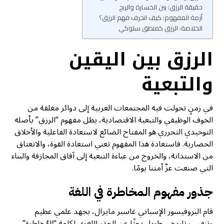
حقيقة الرزق: بين الخسارة والربح
أزمة المفهوم: كيف انحرف فهم الرزق؟
الخلاصة: الرزق كمنطق سلوكي
الرزق بين اليقين
والتبعية
في زمنٍ تحولت فيه المجتمعات العربية إلى دوائر مغلقة من
الخوف الوظيفي والتبعية الاقتصادية، يظل مفهوم “الرزق” بأصله
التوحيدي التحرري هو المفتاح الضائع لاستعادة الفاعلية والأخلاق
الحضارية. فاستعادة هذا المفهوم تعني استعادة القوة، والانعتاق
من الاستدانة، والخروج من عباءة التبعية إلى آفاق المجازفة والبناء
التي صنعت عزّ أمتنا يومًا.
جذور مفهوم المخاطرة في اللغة
قام البروفيسور الإسباني غاسبر مايرال، بجهد علمي عظيم
وتنقيب تاريخي طويل بحثًا عن الجذر اللغوي لكلمة “المُخاطرة”