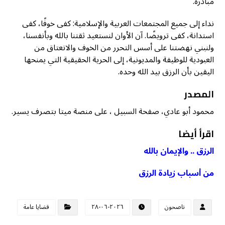
مبادرة.
نداء إلى جميع المجتمعات العربية والإسلامية: كفى خوفًا، كفى
استدانة، كفى ترويضًا. آن الأوان لنستعيد ثقتنا بالله وبأنفسنا،
ولنبني نهضتنا على أسس التحرر من الخوف والانعتاق من
العبودية للوظيفة والمديونية، إلى الحرية الحقيقية التي يمنحها
اليقين بأن الرزق بيد الله وحده.
المصدر
محمود أبو عادي، صفحة السبيل ، على منصة ميتا بتصرف يسير.
اقرأ أيضا
الرزق .. والإيمان بالله
من أسباب زيادة الرزق
ناصحون
٢٠٢٦-٠٦-٢٨
قضايا عامة