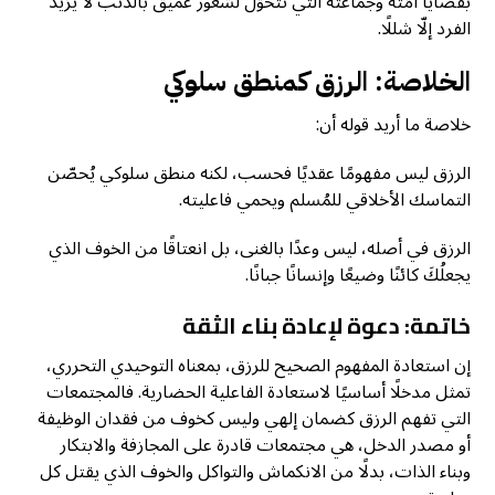
بقضايا أمّته وجماعته التي تتحوّل لشعور عميق بالذنب لا يزيد
الفرد إلّا شللًا.
الخلاصة: الرزق كمنطق سلوكي
خلاصة ما أريد قوله أن:
الرزق ليس مفهومًا عقديًا فحسب، لكنه منطق سلوكي يُحصّن
التماسك الأخلاقي للمُسلم ويحمي فاعليته.
الرزق في أصله، ليس وعدًا بالغنى، بل انعتاقًا من الخوف الذي
يجعلُكَ كائنًا وضيعًا وإنسانًا جبانًا.
خاتمة: دعوة لإعادة بناء الثقة
إن استعادة المفهوم الصحيح للرزق، بمعناه التوحيدي التحرري،
تمثل مدخلًا أساسيًا لاستعادة الفاعلية الحضارية. فالمجتمعات
التي تفهم الرزق كضمان إلهي وليس كخوف من فقدان الوظيفة
أو مصدر الدخل، هي مجتمعات قادرة على المجازفة والابتكار
وبناء الذات، بدلًا من الانكماش والتواكل والخوف الذي يقتل كل