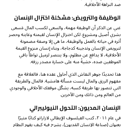
ضد النزاهة الأخلاقية.
الوظيفة والترويض: مشكلة اختزال الإنسان
غني عن الذكر أن الوظيفة مهمة، والسعي لكسب المال مَسعى
بشري أصيل ومشروع. لكن اختزال الإنسان لقيمته وغايته وحصر
أثره في حياته بالعمل والوظيفة، ما هي إلا وصفة مضمونة
لترويض الإنسان وتدجينه كدجاجة، وبناء إنسان منزوع القيمة
الأخلاقية، لا يدافع عن مظلوم، ولا ينتصر لزميل تواطأ باقي
الموظفين ضده، خشيةً منه على خسارة مصدر رزقه.
هذا تحديدًا جوهر النقاش الذي أحاول عقده هنا، فالعلاقة مع
مفهوم الرزق والمال ليست مسألة هامشية. فالمال والطريقة
التي تتصور بها طريقة كسبه، يشكّل موقفك الأخلاقي والوجودي
من العالم ومن ذاتك ومن الآخرين.
الإنسان المديون: التحول النيوليبرالي
في عام ٢٠١١، كتب الفيلسوف الإيطالي لازاراتو كتابًا مثيرًا
بعنوان (صناعة الإنسان المَديون)، يشرح فيه كيف يقوم النظام