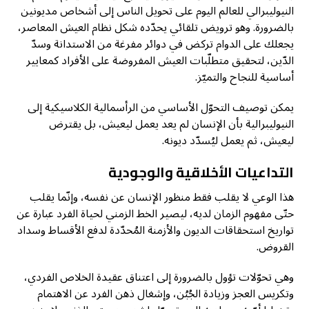
النيوليبرالي للعالم اليوم على تحويل الناس إلى أشخاص مديونين
بالضرورة. وهو ترويض تلقائي يحدّده شكل نظام العيش المعاصر،
يجعلك على الدوام تركض في دوائر مفرغة من الاستدانة وسدّ
الدّين، لتحقيق متطلّبات العيش المفروضة على الأفراد كمعايير
أساسية للنجاح والتميّز.
يمكن توصيف التحوّل الأساسي من الرأسمالية الكلاسيكية إلى
النيوليبرالية بأن الإنسان لم يعد يعمل ليعيش، بل يقترض
ليعيش، ثم يعمل ليُسدّد ديونه.
التداعيات الأخلاقية والوجودية
هذا الوعي لا يقلب فقط منظور الإنسان عن نفسه، وإنّما يقلب
حتّى مفهوم الزمان لديه، ليصير الخط الزمني لحياة الفرد عبارة عن
تواريخ استحقاقات الديون والأزمنة المُحدّدة لدفع الأقساط وسداد
القروض.
وهي تحوّلات تؤول بالضرورة إلى اعتناق عقيدة الخلاص الفردي،
وتكريس العجز وزيادة الجُبُن، وإشغال ذهن الفرد عن الاهتمام