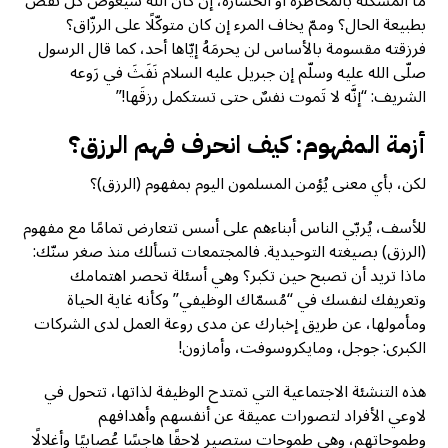
ما المشكلة بالمخاطرة أو الخسارة، إن كان الله سيعوّض كل نقص
بطبيعة الحال؟ وممّ يخاف المرء إن كان متوكّلًا على الرزّاق؟
فرزقته مقسومة بالأساس لن يحرمَهُ إيّاها أحد، كما قال الرسول
صلّى الله عليه وسلّم إن جبريل عليه السلام نَفَثَ في رَوعه
الشريف: “إنَّه لا تَموت نفسٌ حتى تستكمل رزقَها!”
أزمة المفهوم: كيف انحرف فهم الرزق؟
لكن، بأي معنى يُؤمن المسلمون اليوم بمفهوم (الرزق)؟
للأسف، يُربّي الناس أبناءهم على أسس تتعارض تمامًا مع مفهوم
(الرزق) بصيغته التوحيدية. فالمجتمعات تسألك منذ صغر سنّك:
ماذا تريد أن تصبح حين تكبر؟ وهي أسئلة تحصر اهتمامك
وتعريفك لنفسك في “مُسمّاك الوظيفي” وكأنه غاية الحياة
ومأمولها، عن طريق إخبارك عن مدى روعة العمل لدى الشركات
الكبرى: جوجل، ومايكروسوفت، وأمازون!
هذه التنشئة الاجتماعية التي تمتدح الوظيفة لذاتها، تتحول في
لاوعي الأفراد لتصورات عميقة عن أنفسهم وأهدافهم
وطموحاتهم، وهي طموحات ستصير لاحقًا هاجسًا عُصابيًا وأغلالًا