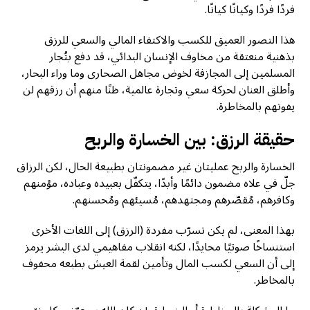
فردًا فردًا وكيانًا كيانًا.
هذا التصور العميق للكسب والاكتفاء المالي والسعي للرزق
بذهنية منعتقة من مخاوف الإنسان البدائي، قد دفع بتُجار
المسلمين إلى المجازفة لخوض مجاهل الصحارى وما وراء البحار،
وأطلق العنان لحركة سعي وتجارة عالمية، ظنًا منهم أن رزقهم لن
يفوتهم بالمخاطرة.
حقيقة الرزق: بين الخسارة والربح
الخسارة والربح عمليتان غير مضمونتان بطبيعة الحال، لكن الرزاق
جلّ في علاه مضمون دائمًا وأبدًا، يتكفّل بعبيده وعباده، مؤمنهم
وكافرهم، مُقصّرهم ومجتهدهم، مُسيئهم ومُحسنهم.
بهذا المعنى، لم يكن تسرّب مفردة (الرزق) إلى اللغات الأخرى
استنساخًا صوتيًا محايدًا، لكنه انقلاب مفاهيمي لدى البشر يرمز
إلى أن السعي لكسب المال وتأمين لقمة العيش بطبعه محفوف
بالمخاطر.