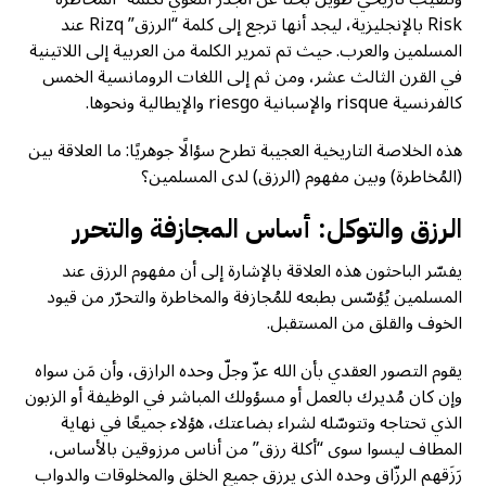
Risk بالإنجليزية، ليجد أنها ترجع إلى كلمة “الرزق” Rizq عند
المسلمين والعرب. حيث تم تمرير الكلمة من العربية إلى اللاتينية
في القرن الثالث عشر، ومن ثم إلى اللغات الرومانسية الخمس
كالفرنسية risque والإسبانية riesgo والإيطالية ونحوها.
هذه الخلاصة التاريخية العجيبة تطرح سؤالًا جوهريًا: ما العلاقة بين
(المُخاطرة) وبين مفهوم (الرزق) لدى المسلمين؟
الرزق والتوكل: أساس المجازفة والتحرر
يفسّر الباحثون هذه العلاقة بالإشارة إلى أن مفهوم الرزق عند
المسلمين يُؤسّس بطبعه للمُجازفة والمخاطرة والتحرّر من قيود
الخوف والقلق من المستقبل.
يقوم التصور العقدي بأن الله عزّ وجلّ وحده الرازق، وأن مَن سواه
وإن كان مُديرك بالعمل أو مسؤولك المباشر في الوظيفة أو الزبون
الذي تحتاجه وتتوسّله لشراء بضاعتك، هؤلاء جميعًا في نهاية
المطاف ليسوا سوى “أكلة رزق” من أناس مرزوقين بالأساس،
رَزَقهم الرزّاق وحده الذي يرزق جميع الخلق والمخلوقات والدواب