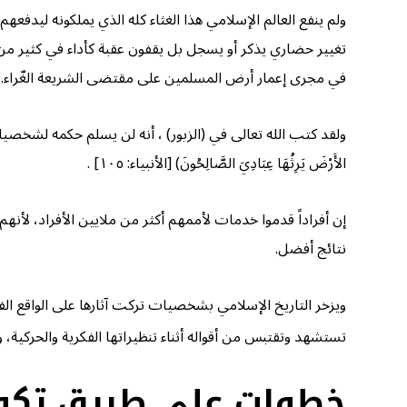
ولم ينفع العالم الإسلامي هذا الغثاء كله الذي يملكونه ليدفع
تغيير حضاري يذكر أو يسجل بل يقفون عقبة كأداء في كثير من ال
في مجرى إعمار أرض المسلمين على مقتضى الشريعة الغّراء. بين
ولقد كتب الله تعالى في (الزبور) ، أنه لن يسلم حكمه لشخصيات مهزوزة 
الأَرْضَ يَرِثُهَا عِبَادِيَ الصَّالِحُونَ) [الأنبياء: ١٠٥] .
إن أفراداً قدموا خدمات لأممهم أكثر من ملايين الأفراد، لأنه
نتائج أفضل.
ويزخر التاريخ الإسلامي بشخصيات تركت آثارها على الواقع الف
تستشهد وتقتبس من أقواله أثناء تنظيراتها الفكرية والحركية،
خطوات على طريق تكوين