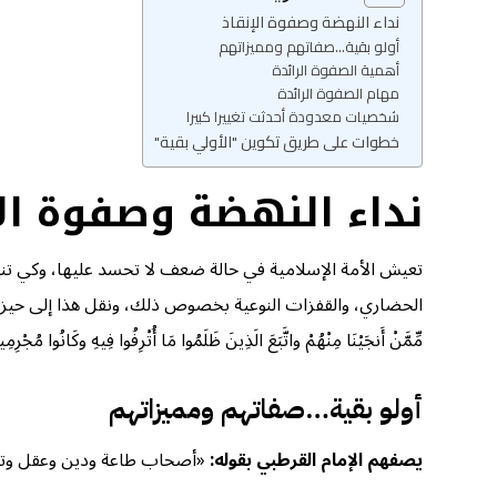
نداء النهضة وصفوة الإنقاذ
أولو بقية...صفاتهم ومميزاتهم
أهمية الصفوة الرائدة
مهام الصفوة الرائدة
شخصيات معدودة أحدثت تغييرا كبيرا
خطوات على طريق تكوين "الأولي بقية"
نداء النهضة وصفوة الإ
تعيش الأمة الإسلامية في حالة ضعف لا تحسد عليها، وكي تنهض
الحضاري، والقفزات النوعية بخصوص ذلك، ونقل هذا إلى حيز التنفيذ، وقد أرشدن
مِّمَّنْ أَنجَيْنَا مِنْهُمْ واتَّبَعَ الَذِينَ ظَلَمُوا مَا أُتْرِفُوا فِيهِ وكَانُوا مُجْرِمِينَ
أولو بقية…صفاتهم ومميزاتهم
يصفهم الإمام القرطبي بقوله:
«أصحاب طاعة ودين وعقل وتم