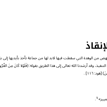
نقاذ
 من الوهدة التي سقطت فيها لابد لها من جماعة تأخذ بأيديها إلى برّ ا
ا الله تعالى إلى هذا الطريق بقوله: (فَلَوْلا كَانَ مِنَ القُرُونِ مِن قَبْلِكُمْ أُو
) [هود: ١١٦] .
١
ييز»
.