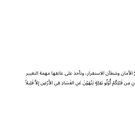
لأمان وشطآن الاستقرار، وتأخذ على عاتقها مهمة التغيير
ْلُو بَقِيَّةٍ يَنْهَوْنَ عَنِ الفَسَادِ فِي الأَرْضِ إلاَّ قَلِيلاً