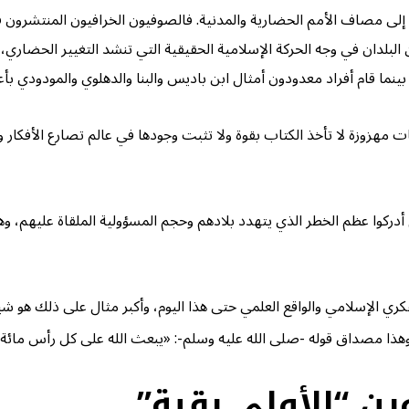
هم إلى مصاف الأمم الحضارية والمدنية. فالصوفيون الخرافيون المنتشرون 
بلدان في وجه الحركة الإسلامية الحقيقية التي تنشد التغيير الحضاري، و
ما قام أفراد معدودون أمثال ابن باديس والبنا والدهلوي والمودودي بأعم
لا تأخذ الكتاب بقوة ولا تثبت وجودها في عالم تصارع الأفكار والمبادئ عندما قال: 
م أدركوا عظم الخطر الذي يتهدد بلادهم وحجم المسؤولية الملقاة عليهم، و
كري الإسلامي والواقع العلمي حتى هذا اليوم، وأكبر مثال على ذلك هو شي
 وهذا مصداق قوله -صلى الله عليه وسلم-: «يبعث الله على كل رأس مائة ع
 “الأولي بقية”