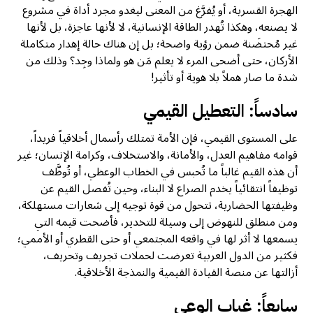
الهجرة القسرية، أو يُفرَّغ من المعنى ليغدو مجرد أداة في مشروع
لا يصنعه، وهكذا تُهدر الطاقة الإنسانية، لا لأنها عاجزة، بل لأنها
غير مُحتضَنة ضمن رؤية واضحة؛ بل إن هناك حالة إهدار متكاملة
الأركان، حتى أضحى المرء لا يعلم مَن هو ولماذا وجِد؟ وذلك من
شدة ما صار هملاً بلا هوية أو تأثير!
سادساً: التعطيل القيمي
على المستوى القيمي، فإن الأمة تمتلك رأسمال أخلاقياً فريداً،
قوامه مفاهيم العدل، والأمانة، والاستخلاف، وكرامة الإنسان؛ غير
أن هذه القيم غالباً ما تُحبس في الخطاب الوعظي، أو تُوظَّف
توظيفاً انتقائياً يخدم الصراع لا البناء، وحين تُفصل القيم عن
وظيفتها الحضارية، تتحول من قوة توجيه إلى شعارات مستهلكة،
ومن منطلق للنهوض إلى وسيلة للتخدير، فأضحت قيمه التي
يسمعها لا أثر لها في واقعه المجتمعي أو حتى القطري أو الأممي؛
فكثير من الدول العربية تعرضت لحملات تجريف وتحريف،
أزالتها عن منصة القيادة القيمية والنمذجة الأخلاقية.
سابعاً: غياب الوعي