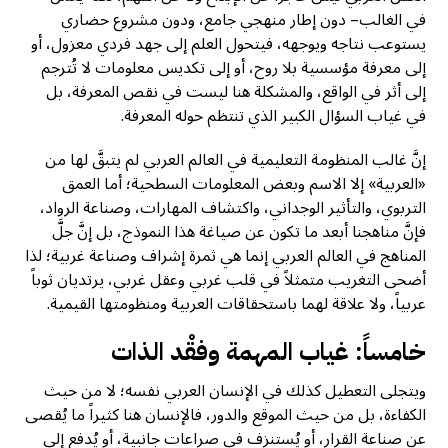
في الغالب– دون إطار منهجي جامع، ودون مشروع حضاري
يستوعب نتاجه ويوجهه، فيتحول العلم إلى جهد فردي معزول، أو
إلى معرفة مؤسسية بلا روح، أو إلى تكديس معلومات لا تُترجم
إلى أثر في الواقع، والمشكلة هنا ليست في نقص المعرفة، بل
في غياب السؤال الكبير الذي تنتظم حوله المعرفة.
إنَّ غالب المنظومة التعليمية في العالم العربي لم يتبقَّ لها من
«العربية» إلا الاسم وبعض المعلومات السطحية؛ أما العمق
التربوي، والتأثير الوجداني، واكتشاف المهارات، وصناعة الرواد،
فإنَّ مناهجنا أبعد ما تكون عن صياغة هذا النموذج، بل إنَّ جلَّ
المناهج في العالم العربي إنما هي ثمرة إشراف وصناعة غربية؛ لذا
أضحى التغريب متمثلاً في قلب غربي وعقل غربي، يرتديان ثوباً
عربياً، ولا علاقة لهما باستحقاقات العربية ومنظومتها القيمية.
خامساً: غياب المهمة وفقْد الذات
ويتجلى التعطيل كذلك في الإنسان العربي نفسه؛ لا من حيث
الكفاءة، بل من حيث الموقع والدور، فالإنسان هنا كثيراً ما يُقصى
عن صناعة القرار، أو يُستنزف في صراعات جانبية، أو يُدفع إلى