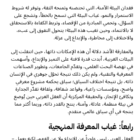
فقدان البيئة الآمنة، التي تحتضنه وتمنحه الثقة، وتوفر له شروط
الاستمرار والنمو، غياب البيئة التي تسمح بالخطأ، وتشجع على
السؤال، وتحمي المبادرة من الإقصاء، وتربط الكفاءة بالاستحقاق
لا بالانتماء، وحين تغيب هذه البيئة؛ يتحول التفوق إلى عبء،
والاختلاف إلى مخاطرة، والإبداع إلى عزلة.
والمفارقة الأشد دلالة أن هذه الإمكانات ذاتها، حين انتقلت إلى
البيئات الغربية، أبدت قدرة لافتة على التميز والإبداع، وأسهمت
في نهضة البحث العلمي، وتقدّم الجامعات، وتطوير الصناعات
المعرفية والتقنية، ولم يكن ذلك نتيجة تحوّل جوهري في الإنسان
ذاته، بل نتيجة اختلاف السياق؛ سياق يحكمه مشروع معرفي
واضح، ومؤسسات راعية، وقواعد شفافة، وثقافة تقدّر الجدارة
وتكافئ الإنجاز، والحقيقة المركزية أن العقل العربي حين يُوضع
في بيئة منظمة، عادلة، وآمنة، ينتج بالقدر ذاته، وربما أكثر مما
ينتجه في أي سياق عالمي متقدم.
رابعاً: غياب المعرفة المنهجية
العقل العربي ليس عاجزاً عن الإبداع ولا عن الفهم، لكنه يعمل –