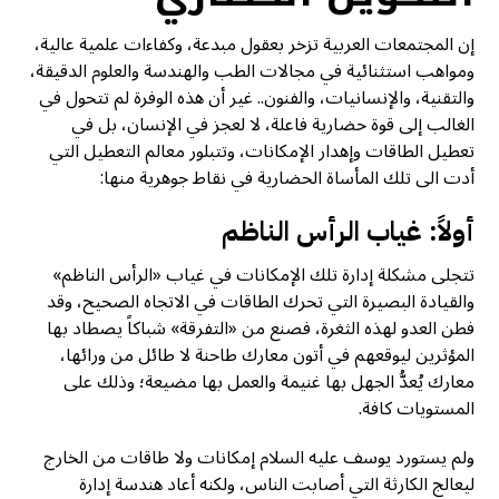
إن المجتمعات العربية تزخر بعقول مبدعة، وكفاءات علمية عالية،
ومواهب استثنائية في مجالات الطب والهندسة والعلوم الدقيقة،
والتقنية، والإنسانيات، والفنون.. غير أن هذه الوفرة لم تتحول في
الغالب إلى قوة حضارية فاعلة، لا لعجز في الإنسان، بل في
تعطيل الطاقات وإهدار الإمكانات، وتتبلور معالم التعطيل التي
أدت الى تلك المأساة الحضارية في نقاط جوهرية منها:
أولاً: غياب الرأس الناظم
تتجلى مشكلة إدارة تلك الإمكانات في غياب «الرأس الناظم»
والقيادة البصيرة التي تحرك الطاقات في الاتجاه الصحيح، وقد
فطن العدو لهذه الثغرة، فصنع من «التفرقة» شباكاً يصطاد بها
المؤثرين ليوقعهم في أتون معارك طاحنة لا طائل من ورائها،
معارك يُعدُّ الجهل بها غنيمة والعمل بها مضيعة؛ وذلك على
المستويات كافة.
ولم يستورد يوسف عليه السلام إمكانات ولا طاقات من الخارج
ليعالج الكارثة التي أصابت الناس، ولكنه أعاد هندسة إدارة