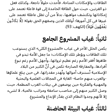
الطاقات والإمكانات المتاحة، فأحدث حلولاً ناجعة، وكذلك فعل
ذو القرنين، حيث حول الطاقة الخامدة إلى قوة فاعلة تعتمد على
إمكاناتها وتكتشف مواهبها، بدلاً من أن تظل عاطلة تعتمد على
غيرها في كل أمورها؛ أولئك الذين وصفهم الحق بقوله: (لَّا يَكَادُونَ
يَفْقَهُونَ قَوْلاً) (الكهف: 93).
ثانياً: غياب المشروع الجامع
يكمن الخلل الآخر في غياب «المشروع الكلي» الذي يستوعب
تلك الطاقات ويؤطر تلك الإمكانات؛ ما جعل الأمة تبدو في
ظاهرها أفقر الأمم رغم عظيم ثرواتها، وأجهل الأمم رغم نبوغ
أفرادها، والمفارقة الصارخة تكمن في أنَّ الكثير من البلاد
الإسلامية تُستنزف أموالها وتُهدر مقدراتها، في حين يبلغ علماؤها
-والعرب منهم خاصة- الغاية في المجالات العلمية والبحثية
والمهنية والفكرية حين يوضعون في بيئات الغرب المنظمة، حيث
وصل الكثير منهم إلى مناصب سامقة ومراتب عالمية، لا لشيء
إلا لأنهم وجدوا النظام الذي يقدّر الإبداع والمشروع.
ثالثاً: غياب البيئة الحاضنة