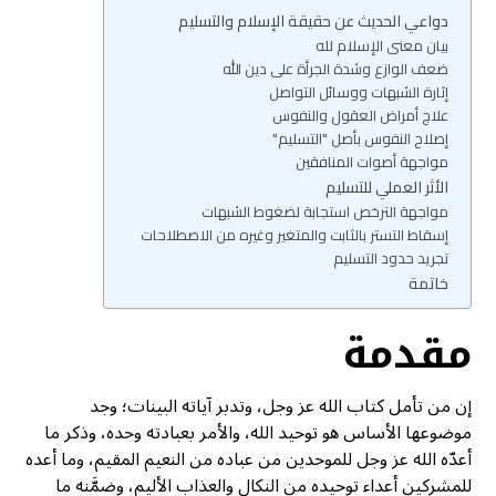
دواعي الحديث عن حقيقة الإسلام والتسليم
بيان معنى الإسلام لله
ضعف الوازع وشدة الجرأة على دين الله
إثارة الشبهات ووسائل التواصل
علاج أمراض العقول والنفوس
إصلاح النفوس بأصل "التسليم"
مواجهة أصوات المنافقين
الأثر العملي للتسليم
مواجهة الترخص استجابة لضغوط الشبهات
إسقاط التستر بالثابت والمتغير وغيره من الاصطلاحات
تجريد حدود التسليم
خاتمة
مقدمة
إن من تأمل كتاب الله عز وجل، وتدبر آياته البينات؛ وجد
موضوعها الأساس هو توحيد الله، والأمر بعبادته وحده، وذكر ما
أعدّه الله عز وجل للموحدين من عباده من النعيم المقيم، وما أعده
للمشركين أعداء توحيده من النكال والعذاب الأليم، وضمَّنه ما