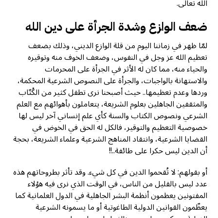
الله تعالى.
ضعف الوازع وشدة الجرأة على دين الله
لمّا ظهر في زماننا اليوم من قلة الوازع الديني، وذلك بضعف
تعظيم الله عز وجل في النفوس، وضعف الخوف منه وتوقيره
والحياء منه، مما كان له الأثر في الجرأة على المحرمات
والاستهانة بالواجبات، والجرأة على النصوص الشرعية المحكمة،
وردها وعدم تعظيمها.. حيث أصبحنا نرى تطفل كثير من الكُتّاب
والمثقفين الجاهلين بعلوم الشريعة، يتعاملون بأهوائهم مع العلم
الشرعي ونصوص الكتاب والسنة كأي علم إنساني آخر ليس لها
خصوصية التعظيم والتوقير، فالكل له الحق في الخوض في
القضايا الشرعية، وانتقاد المناهج الشرعية وعلماء الشريعة، بحجة
أن الدين ليس حكرا على طائفة..!!
أو بقولهم: لا تُقحموا الدين في كل شيء. وقد تأثر بطروحاتهم هذه
عدد ليس بالقليل من الناس، في الوقت الذي نرى فيه هؤلاء
المفتونين يعظمون أنظمة البشر الجاهلية في الدول العلمانية كما
يعظّمون القوانين الدولية الطاغوتية أو ما يسمونه الشرعية