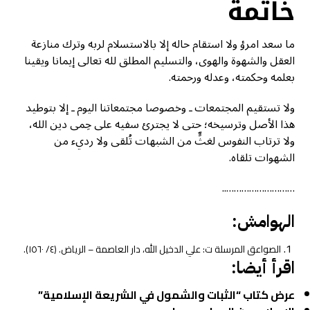
خاتمة
ما سعد امرؤ ولا استقام حاله إلا بالاستسلام لربه وترك منازعة
العقل والشهوة والهوى، والتسليم المطلق لله تعالى إيمانا ويقينا
بعلمه وحكمته، وعدله ورحمته.
ولا تستقيم المجتمعات ـ وخصوصا مجتمعاتنا اليوم ـ إلا بتوطيد
هذا الأصل وترسيخه؛ حتى لا يجترئ سفيه على حِمى دين الله،
ولا ترتاب النفوس لغثٍّ من الشبهات تُلقى ولا رديء من
الشهوات تلقاه.
………………………..
الهوامش:
الصواعق المرسلة ت: علي الدخيل الله، دار العاصمة – الرياض. (٤/ ١٥٦٠).
اقرأ أيضا:
عرض كتاب “الثبات والشمول في الشريعة الإسلامية”