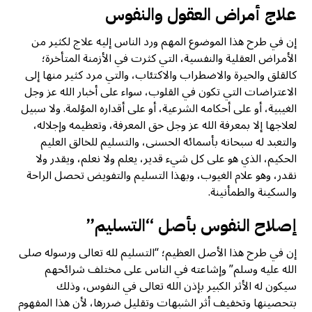
علاج أمراض العقول والنفوس
إن في طرح هذا الموضوع المهم ورد الناس إليه علاج لكثير من
الأمراض العقلية والنفسية، التي كثرت في الأزمنة المتأخرة؛
كالقلق والحيرة والاضطراب والاكتئاب، والتي مرد كثير منها إلى
الاعتراضات التي تكون في القلوب، سواء على أخبار الله عز وجل
الغيبية، أو على أحكامه الشرعية، أو على أقداره المؤلمة. ولا سبيل
لعلاجها إلا بمعرفة الله عز وجل حق المعرفة، وتعظيمه وإجلاله،
والتعبد له سبحانه بأسمائه الحسنى، والتسليم للخالق العليم
الحكيم، الذي هو على كل شيء قدير، يعلم ولا نعلم، ويقدر ولا
نقدر، وهو علام الغيوب، وبهذا التسليم والتفويض تحصل الراحة
والسكينة والطمأنينة.
إصلاح النفوس بأصل “التسليم”
إن في طرح هذا الأصل العظيم؛ “التسليم لله تعالى ورسوله صلى
الله عليه وسلم” وإشاعته في الناس على مختلف شرائحهم
سيكون له الأثر الكبير بإذن الله تعالى في النفوس، وذلك
بتحصينها وتخفيف أثر الشبهات وتقليل ضررها، لأن هذا المفهوم