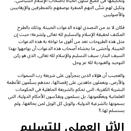
وتحكيمها في جميع شئون الحياة بأصحاب الإسلام السياسي،
وتكيل لهم شتَّى التهم المنفرة بوصفهم بالمتطرفين والإرهابيين
والأصوليين.
فكان لا بد من التصدي لهذه الدعوات الخبيثة. وذلك بالطرح
المكثف لحقيقة الإسلام والتسليم لله تعالى ولشرعه؛ حيث إن
مثل هذه الطروحات تعد من أقوى ما تواجَه به هذه الدعوات
الخبيثة. وأخشى ما يخشاه أصحاب هذه الدعوات أن يواجهوا بهذا
السيف البتار؛ سيف التسليم والإسلام لله تعالى، الذي هو ركن
التوحيد والعبودية لله عز وجل.
والعجيب أن هؤلاء الذين يتجرأون على شريعة رب السموات
والأرض، ويعملون جاهدين على إقصائها، نجدهم يسلّمون للأنظمة
البشرية الكفرية، التي تحكم بالشريعة الجاهلية في الحكومات
العلمانية ويعظّمونها، بل يسلمون ويقدّسون الأحكام الدولية، التي
يسمونها بالشرعية الدولية، والويل كل الويل لمن يخالفها، ولم
يستسلم لها..!!
الأثر العملي للتسليم