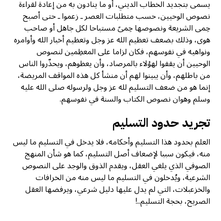
يسمى بتجديد الخطاب الديني، أو ما ينادون به من إعادة لقراءة
نصوص الوحيين، حسب متطلبات العصر ـ زعموا ـ حتى أصبح
حِمی الشريعة ونصوصها حِمىً مستباحا لكل جاهل أو صاحب
هوى، وذلك بضعف تعظيم الله عز وجل وتعظيم أخبار الله وأوامره
ونواهيه في نفوسهم، فكان لزاما على المعظِمين لنصوص
الوحيين أن يقفوا لهؤلاء بالمرصاد، وأن يعظوهم، ويحذّروا الناس
من باطلهم، وأن يبينوا لهم أن منشأ كل هذه المواقف المريضة،
إنما هو من ضعف التسليم لله عز وجل ولرسوله صلى الله عليه
وسلم وهوان نصوص الكتاب والسنة في نفوسهم.
تجريد حدود التسليم
العلم بحدود هذا التسليم وأحكامه، فلا يدخل في التسليم ما ليس
منه، فيكون سببا لإضعاف أصل التسليم، كما هو شأن المنهج
الصوفي الذي يلغي العقل، ويقدم الذوق والوجد على النصوص
الشرعية، ويُدخلون في التسليم ما ليس منه من الخرافات
والخزعبلات، التي لم يدل عليها دليل شرعي، ويرفضها العقل
الصریح، بحجة التسليم..!