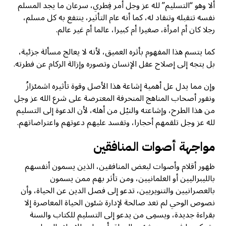
ألا وهو “التسليم” لله عز وجل أمر فِطري، سرعان ما يجد المسلم
نفسه تتقبله وتنقاد له، كما أنه عام التأثير، ينتفع به كل مسلم،
رجلا كان أم امرأة، صغيرا أم كبيرا، عالما أم غير عالم.
کما يتسم هذا المفهوم بأثره العميق، لأنه لا يعالج مسألة جزئية،
بل يتجه إلى إصلاح عقل الإنسان وتصوره وإزالة الركام عن فطرته.
وإن مما يدل عل أهمية إشاعة هذا الأصل وقوة تأثيره اشمئزازُ
ونفور أصحاب المناهج المنحرفة المعترضة على شرع الله عز وجل
من هذا الطرح، وإشاعته والنيْل من أهله، لأن الدعوة إلى التسليم
لله عز وجل تلقمهم أحجارا، وتفسد عليهم دعوتهم واعتراضاتهم.
مواجهة أصوات المنافقين
ظهور أقلام وأصوات لبعض المنافقين، الذين يسمون أنفسهم
بالليبراليين أو العلمانيين، ومن تأثر بهم ممن يسمون
بالعصرانيين والتنويريين، تدعو إلى فصل الدين عن الحياة، وأن
نصوص الوحي لم تعد صالحة لإدارة شئون الحياة المعاصرة إلا
بقراءة جديدة، ويسمِى من يدعو إلى التسليم للكتاب والسنة