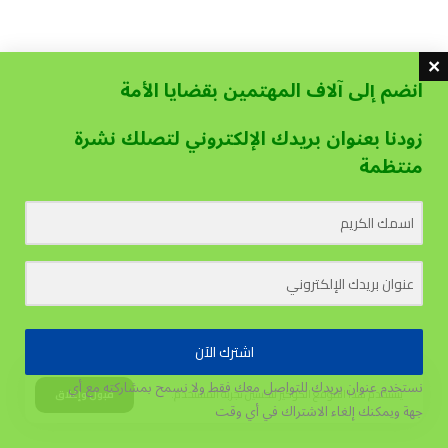
انضم إلى آلاف المهتمين بقضايا الأمة
زودنا بعنوان بريدك الإلكتروني لتصلك نشرة
منتظمة
اشترك الآن
نستخدم عنوان بريدك للتواصل معك فقط ولا نسمح بمشاركته مع أي
يستخدم هذا الموقع الكوكيز لتحسين تجربة المستخدم.
قبول وإغلاق
جهة
ويمكنك إلغاء الاشتراك في أي وقت