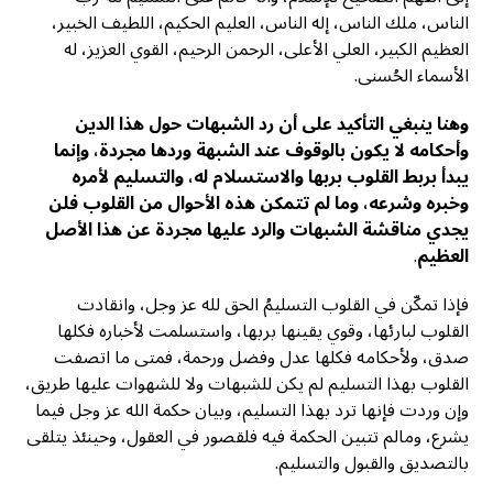
الناس، ملك الناس، إله الناس، العليم الحكيم، اللطيف الخبير،
العظيم الكبير، العلي الأعلى، الرحمن الرحيم، القوي العزيز، له
الأسماء الحُسنى.
وهنا ينبغي التأكيد على أن رد الشبهات حول هذا الدين
وأحكامه لا يكون بالوقوف عند الشبهة وردها مجردة، وإنما
يبدأ بربط القلوب بربها والاستسلام له، والتسليم لأمره
وخبره وشرعه، وما لم تتمكن هذه الأحوال من القلوب فلن
يجدي مناقشة الشبهات والرد عليها مجردة عن هذا الأصل
العظيم
.
فإذا تمكّن في القلوب التسليمُ الحق لله عز وجل، وانقادت
القلوب لبارئها، وقوي يقينها بربها، واستسلمت لأخباره فكلها
صدق، ولأحكامه فكلها عدل وفضل ورحمة، فمتى ما اتصفت
القلوب بهذا التسليم لم يكن للشبهات ولا للشهوات عليها طريق،
وإن وردت فإنها ترد بهذا التسليم، وبيان حكمة الله عز وجل فيما
يشرع، ومالم تتبين الحكمة فيه فلقصور في العقول، وحينئذ يتلقی
بالتصديق والقبول والتسليم.