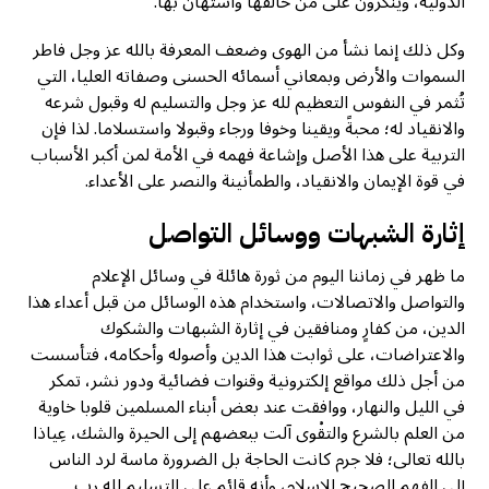
الدولية، وينكرون على من خالفها واستهان بها.
وكل ذلك إنما نشأ من الهوى وضعف المعرفة بالله عز وجل فاطر
السموات والأرض وبمعاني أسمائه الحسنى وصفاته العليا، التي
تُثمر في النفوس التعظيم لله عز وجل والتسليم له وقبول شرعه
والانقياد له؛ محبةً ويقينا وخوفا ورجاء وقبولا واستسلاما. لذا فإن
التربية على هذا الأصل وإشاعة فهمه في الأمة لمن أكبر الأسباب
في قوة الإيمان والانقياد، والطمأنينة والنصر على الأعداء.
إثارة الشبهات ووسائل التواصل
ما ظهر في زماننا اليوم من ثورة هائلة في وسائل الإعلام
والتواصل والاتصالات، واستخدام هذه الوسائل من قبل أعداء هذا
الدين، من کفارٍ ومنافقين في إثارة الشبهات والشكوك
والاعتراضات، على ثوابت هذا الدين وأصوله وأحكامه، فتأسست
من أجل ذلك مواقع إلكترونية وقنوات فضائية ودور نشر، تمكر
في الليل والنهار، ووافقت عند بعض أبناء المسلمين قلوبا خاوية
من العلم بالشرع والتقْوی آلت ببعضهم إلى الحيرة والشك، عِياذا
بالله تعالى؛ فلا جرم كانت الحاجة بل الضرورة ماسة لرد الناس
إلى الفهم الصحيح للإسلام، وأنه قائم على التسليم لله رب