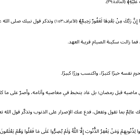
 عَلَيْهِ﴾
.
(المائدة:٣٩)
ِنَّ رَبَّكَ مِنْ بَعْدِهَا لَغَفُورٌ رَحِيمٌ﴾
وتذكر قول نبيك صلى الله عل
(الأعراف:١٥٣)
فما زالت سكينة الصيام قريبة العهد.
 نفسه خيرًا كثيرًا، واكتسب وزرًا كبيرًا.
ن ماضيه قبل رمضان؛ بل عاد يتخبط في معاصيه وآثامه، وأصرّ على ما كان
يك عالِمٌ بما تقول وتفعل، فدع عنك الإصرار على الذنوب وتذكّر قول الله تع
وا لِذُنُوبِهِمْ وَمَنْ يَغْفِرُ الذُّنُوبَ إِلَّا اللَّهُ وَلَمْ يُصِرُّوا عَلَى مَا فَعَلُوا وَهُمْ يَعْلَمُو