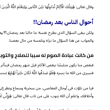
وقال تعالى: ﴿وَتِلْكَ الْأَيَّامُ نُدَاوِلُهَا بَيْنَ النَّاسِ وَلِيَعْلَمَ اللَّهُ الَّذِينَ 
أحوال
الناس بعد
رمضان
!!
ولكن يبقى السؤال الذي يطرح نفسه: ما حالنا بعد رمضان؟!! 
والجواب عن هذا السؤال ما نراه ونلمسه من حال بعضنا.
من كانت عبادة الصوم له سببا للصلاح والتوب
فبعض منا يكون متلبسًا ببعض الآثام قبل شهر رمضان فيتأثر ب
فسيرى من الله ما يسره ﴿فَلَوْ صَدَقُوا اللَّهَ لَكَانَ خَيْراً لَهُمْ﴾
(محمد:١
فيا من تلوّث في أوحال المعاصي، من سخرية وسماع ونظر إلى م
وأخلاقك. واعلم أن الله يتوب على من تاب قال تعالى: ﴿وَإِنِّي لَغَفَّارٌ لِ