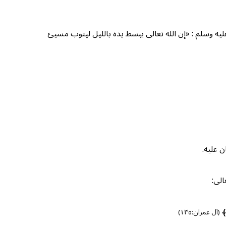
يه وسلم : «إن الله تعالى يبسط يده بالليل ليتوب مسيئ
 عليه.
الى:
نَ﴾
(آل عمران:١٣٥)