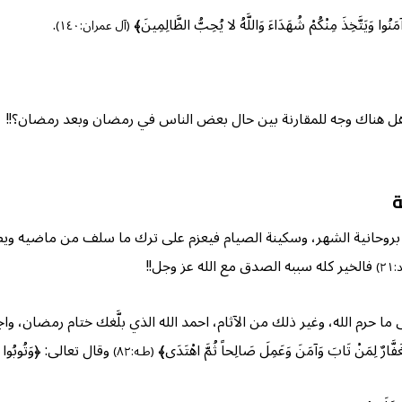
آمَنُوا وَيَتَّخِذَ مِنْكُمْ شُهَدَاءَ وَاللَّهُ لا يُحِبُّ الظَّالِمِينَ﴾
.
(آل عمران:١٤٠)
وهل هناك وجه للمقارنة بين حال بعض الناس في رمضان وبعد رمضان؟!!
ة
روحانية الشهر، وسكينة الصيام فيعزم على ترك ما سلف من ماضيه ويطلِّق
فالخير كله سببه الصدق مع الله عز وجل!!
٢)
ا حرم الله، وغير ذلك من الآثام، احمد الله الذي بلَّغك ختام رمضان، 
مَنْ تَابَ وَآمَنَ وَعَمِلَ صَالِحاً ثُمَّ اهْتَدَى﴾
وقال تعالى: ﴿وَتُوبُوا إِلَى ا
(طـه:٨٢)