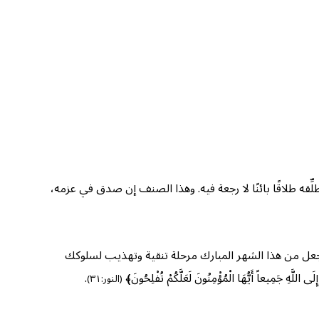
ه طلاقًا بائنًا لا رجعة فيه. وهذا الصنف إن صدق في عزمه،
واجعل من هذا الشهر المبارك مرحلة تنقية وتهذيب لسلوكك
للَّهِ جَمِيعاً أَيُّهَا الْمُؤْمِنُونَ لَعَلَّكُمْ تُفْلِحُونَ﴾
.
(النور:٣١)