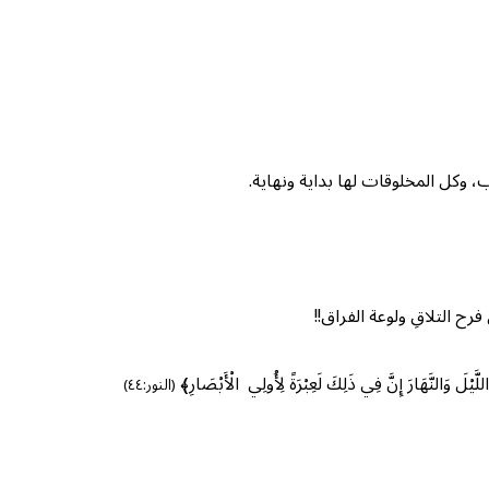
، وكل المخلوقات لها بداية ونهاية.
ح التلاقِ ولوعة الفراق!!
رَ إِنَّ فِي ذَلِكَ لَعِبْرَةً لِأُولِي الْأَبْصَارِ﴾
(النور:٤٤)