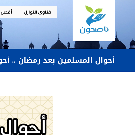
فتاوى النوازل
أفضل م
أحوال المسلمين بعد رمضان .. أح