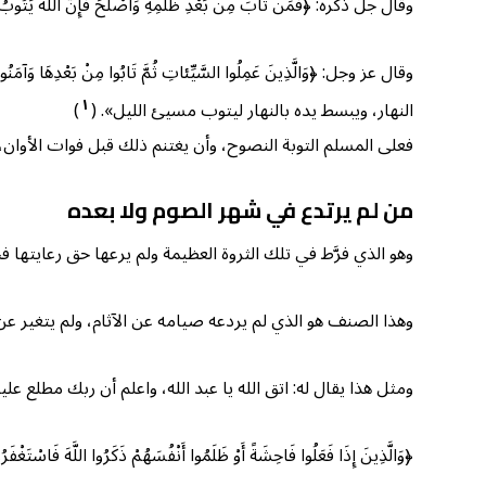
وقال جل ذكره: ﴿فَمَنْ تَابَ مِنْ بَعْدِ ظُلْمِهِ وَأَصْلَحَ فَإِنَّ اللَّهَ يَتُوبُ
وقال عز وجل: ﴿وَالَّذِينَ عَمِلُوا السَّيِّئاتِ ثُمَّ تَابُوا مِنْ بَعْدِهَا وَآمَنُوا إ
١
النهار، ويبسط يده بالنهار ليتوب مسيئ الليل». (
)
فعلى المسلم التوبة النصوح، وأن يغتنم ذلك قبل فوات الأوان، 
من لم يرتدع في شهر الصوم ولا بعده
وهو الذي فرَّط في تلك الثروة العظيمة ولم يرعها حق رعايتها فحرم
وهذا الصنف هو الذي لم يردعه صيامه عن الآثام، ولم يتغير ع
ومثل هذا يقال له: اتق الله يا عبد الله، واعلم أن ربك مطلع عل
﴿وَالَّذِينَ إِذَا فَعَلُوا فَاحِشَةً أَوْ ظَلَمُوا أَنْفُسَهُمْ ذَكَرُوا اللَّهَ فَاسْتَغْفَرُ