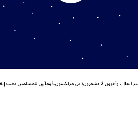
ير الحال، وآخرون لا يشعرون؛ بل مرتكسون..! ومآسٍ للمسلمين يجب إيقا