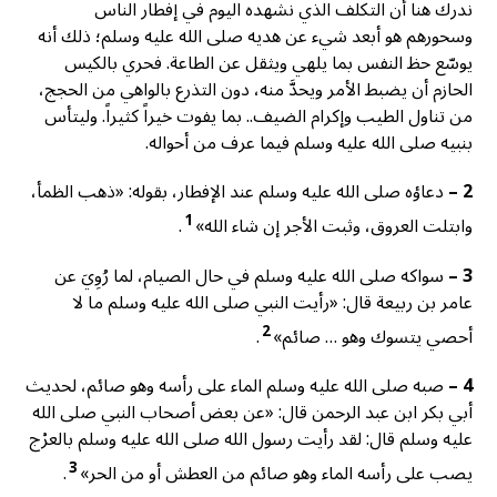
ندرك هنا أن التكلف الذي نشهده اليوم في إفطار الناس
وسحورهم هو أبعد شيء عن هديه صلى الله عليه وسلم؛ ذلك أنه
يوسّع حظ النفس بما يلهي ويثقل عن الطاعة. فحري بالكيس
الحازم أن يضبط الأمر ويحدَّ منه، دون التذرع بالواهي من الحجج،
من تناول الطيب وإكرام الضيف.. بما يفوت خيراً كثيراً. وليتأس
بنبيه صلى الله عليه وسلم فيما عرف من أحواله.
2 –
دعاؤه صلى الله عليه وسلم عند الإفطار، بقوله: «ذهب الظمأ،
1
وابتلت العروق، وثبت الأجر إن شاء الله»
.
3 –
سواكه صلى الله عليه وسلم في حال الصيام، لما رُوِيَ عن
عامر بن ربيعة قال: «رأيت النبي صلى الله عليه وسلم ما لا
2
أحصي يتسوك وهو … صائم»
.
4 –
صبه صلى الله عليه وسلم الماء على رأسه وهو صائم، لحديث
أبي بكر ابن عبد الرحمن قال: «عن بعض أصحاب النبي صلى الله
عليه وسلم قال: لقد رأيت رسول الله صلى الله عليه وسلم بالعرْج
3
يصب على رأسه الماء وهو صائم من العطش أو من الحر»
.