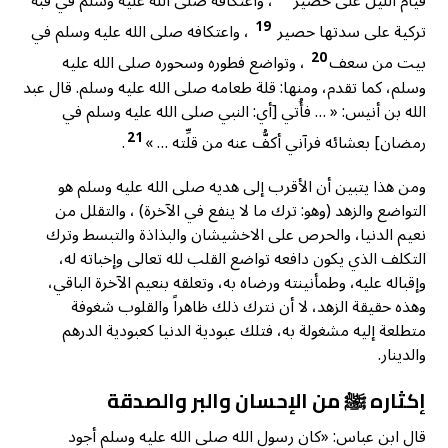
قيام الليل على حصير
، واعتكافه صلى الله عليه وسلم في قبة
19
تركية على سدتها حصير
، واعتكافه صلى الله عليه وسلم في
20
بيت من سعف
، وتواضع فطوره وسحوره صلى الله عليه
وسلم، كما تقدم، ومنها: قلة طعامه صلى الله عليه وسلم. قال عبد
الله بن أنيس: « … فأُتي [أي: النبي صلى الله عليه وسلم في
21
رمضان] بعشائه فرآني أكفُّ عنه من قلِّته … »
.
ومن هذا يتبين أن الأقرب إلى هديه صلى الله عليه وسلم هو
التواضع والزهد (وهو: ترك ما لا ينفع في الآخرة) ، والتقلل من
نعيم الدنيا، والحرص على الاخشيشان والبذاذة والتبسط وترك
التكلف الذي يكون دافعه تواضع القلب لله تعالى وإخباته له،
وإقباله عليه، وطمأنينته ورضاه به، وتعلقه بنعيم الآخرة الباقي،
وهذه حقيقة الزهد، لا أن نترك ذلك ظاهراً والقلوب شغوفة
متطلعة إليه مشغولة به، فتلك عبودية الدنيا كعبودية الدرهم
والدينار.
إكثاره ﷺ من الإحسان والبر والصدقة
قال ابن عباس: «كان رسول الله صلى الله عليه وسلم أجود