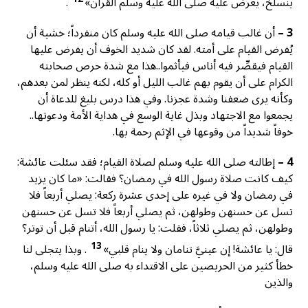
ينسلخ، يعرض عليه صلى الله عليه وسلم القرآن»
.
3 –
أن غالب قيامه صلى الله عليه وسلم كان منفرداً؛ خشية أن
يُفرض القيام على أمته. لقد كان شديد الخوف أن يفرض عليها
القيام فيقصِّر فيه أناس فيأثموا..هذا مع شدة حرص صحابته
الكرام على أن يقوم بهم غالب الليل أو كله، لكنه ينظر لمن بعدهم،
وكأنه يرى ضعفنا وشدة عجزنا. وفي هذا درس بليغ للدعاة أن
يجمعوا مع الاجتهاد وبذل غاية الوسع في هداية الأمة ودعوتها..
خوفاً شديداً من وقوعها في الإثم رحمة بها.
4 –
إطالته صلى الله عليه وسلم لصلاة القيام؛ فقد سئلت عائشة:
كيف كانت صلاة رسول الله في رمضان؟ فقالت: «ما كان يزيد
في رمضان ولا في غيره على إحدى عشرة ركعة: يصلي أربعاً فلا
تسل عن حسنهن وطولهن، ثم يصلي أربعاً فلا تسل عن حسنهن
وطولهن، ثم يصلي ثلاثاً، فقلت: يا رسول الله، أتنام قبل أن توتر؟
13
قال: يا عائشة! إن عينيَّ تنامان ولا ينام قلبي»
. وبذا يتجلى لنا
خطأ كثير من الحريصين على الاقتداء به صلى الله عليه وسلم،
والذين