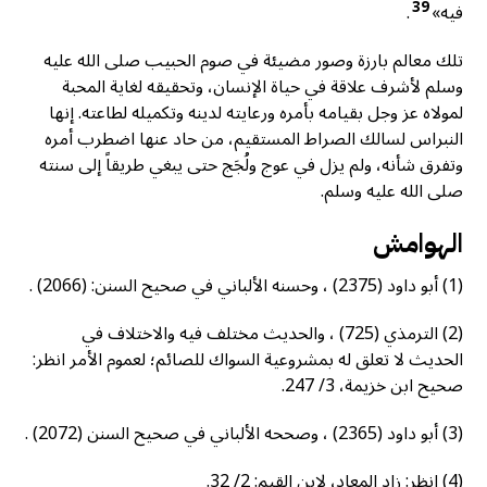
39
فيه»
.
تلك معالم بارزة وصور مضيئة في صوم الحبيب صلى الله عليه
وسلم لأشرف علاقة في حياة الإنسان، وتحقيقه لغاية المحبة
لمولاه عز وجل بقيامه بأمره ورعايته لدينه وتكميله لطاعته. إنها
النبراس لسالك الصراط المستقيم، من حاد عنها اضطرب أمره
وتفرق شأنه، ولم يزل في عوج ولُجَج حتى يبغي طريقاً إلى سنته
صلى الله عليه وسلم.
الهوامش
(1) أبو داود (2375) ، وحسنه الألباني في صحيح السنن: (2066) .
(2) الترمذي (725) ، والحديث مختلف فيه والاختلاف في
الحديث لا تعلق له بمشروعية السواك للصائم؛ لعموم الأمر انظر:
صحيح ابن خزيمة، 3/ 247.
(3) أبو داود (2365) ، وصححه الألباني في صحيح السنن (2072) .
(4) انظر: زاد المعاد، لابن القيم: 2/ 32.