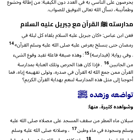
يحرصون على التأسي به في العدد دون الكيفية: من إطالة وخشوع
وطمأنينة، نسأل الله تعالى التوفيق للصواب.
مدارسته ﷺ القرآن مع جبريل عليه السلام
فعن ابن عباس: «كان جبريل عليه السلام يلقاه كل ليلة في
14
رمضان حتى ينسلخ يعرض عليه صلى الله عليه وسلم القرآن»
15
. وفي رواية: (فيدارسه)
: وهذه صيغة فاعلة تفيد وقوع الشيء
16
من الجانبين
. فإذا كان هذا الحرص وتلك العناية بمدارسة
القرآن ممن جمع الله له القرآن في صدره، وتولى تفهيمه إياه، فما
أحوجنا إلى مثل هذه المدارسة لننعم بهداية القرآن الكريم؟
تواضعه وزهده ﷺ
وشواهده كثيرة، منها:
سيلان ماء المطر من سقف المسجد على مصلاه صلى الله عليه
17
وسلم وسجوده في ماء وطين
، وصلاته صلى الله عليه وسلم
18