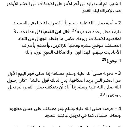
الشهر، ثم استقراره في آخر الأمر على الاعتكاف في العشر الأواخر
منه، لإدراك ليلة القدر.
2 –
أمره صلى الله عليه وسلم بأن يُضرب له خباء في المسجد
27
يلزمه يخلو وحده فيه بربه
.
قال ابن القيم:
(كل هذا تحصيلاً
لمقصود الاعتكاف وروحه، عكس ما يفعله الجهال من اتخاذ
المعتكف موضع عشرة ومجلبة للزائرين، وأخذهم بأطراف
الأحاديث بينهم، فهذا لون، والاعتكاف النبوي لون، والله
28
الموفق)
.
3 –
دخوله صلى الله عليه وسلم معتكفه إذا صلى فجر اليوم الأول
من العشر التي يريد اعتكافها، يدل لذلك قول عائشة: «كان رسول
الله صلى الله عليه وسلم إذا أراد أن يعتكف صلى الفجر، ثم دخل
29
معتكفه»
.
4 –
حرصه صلى الله عليه وسلم وهو معتكف على حسن مظهره
ونظافة جسده، كما في ترجيل عائشة شعره.