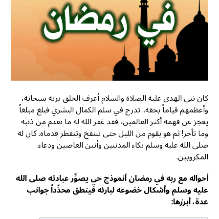
كان نبي الهدى عليه الصلاة والسلام أعرف الخلق بربه سبحانه،
وأعظمهم قياماً بحقه.. تدرج في سلم الكمال البشري فبلغ مبلغاً
يعجز عن فهمه أكثر العالمين، فقد غفر الله له ما تقدم من ذنبه
وما تأخر! ثم هو يقوم من الليل حتى تنتفخ وتتفطر قدماه. كان له
صلى الله عليه وسلم بكاء المذنبين وأنين العاصين ودعاء
المكروبين.
أحواله مع ربه في رمضان أنموذج حي يصوِّر عبادته صلى الله
عليه وسلم وأشكال خضوعه لبارئه فينطق محدِّداً جوانب
عدة، أبرزها: