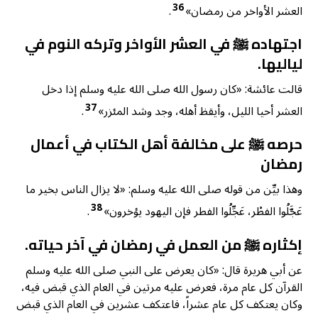
36
العشر الأواخر من رمضان»
.
اجتهاده ﷺ في العشر الأواخر وتركه النوم في
لياليها.
قالت عائشة: «كان رسول الله صلى الله عليه وسلم إذا دخل
37
العشر أحيا الليل، وأيقظ أهله، وجد وشد المئزر»
.
حرصه ﷺ على مخالفة أهل الكتاب في أعمال
رمضان
وهذا بيِّن من قوله صلى الله عليه وسلم: «لا يزال الناس بخير ما
38
عَجَّلُوا الفطْر، عَجِّلُوا الفطر فإن اليهود يؤخرون»
.
إكثاره ﷺ من العمل في رمضان في آخر حياته.
عن أبي هريرة قال: «كان يعرض على النبي صلى الله عليه وسلم
القرآن كل عام مرة، فعرض عليه مرتين في العام الذي قبض فيه،
وكان يعتكف كل عام عشراً، فاعتكف عشرين في العام الذي قبض