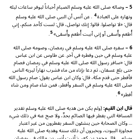
5 –
وصاله صلى الله عليه وسلم الصيام أحياناً ليوفر ساعات ليله
4
ونهاره على العبادة
. عن أنس أن النبي صلى الله عليه وسلم
قال: «لا تواصلوا. قالوا: إنك تواصل، قال: لست كأحد منكم، إني
5
أُطعم وأُسقى أو إني أبيت أُطعم وأُسقى»
.
6 –
سفره صلى الله عليه وسلم في رمضان، وصومه صلى الله
عليه وسلم في حين وفطره في آخر. عن طاوس عن ابن عباس
قال: «سافر رسول الله صلى الله عليه وسلم في رمضان فصام
حتى بلغ عسفان، ثم دعا بإناء من ماء فشرب نهاراً ليريه الناس
فأفطر حتى قدم مكة، قال: وكان ابن عباس يقول: صام رسول الله
صلى الله عليه وسلم في السفر وأفطر، فمن شاء صام ومن شاء
6
أفطر»
.
قال ابن القيم:
(ولم يكن من هديه صلى الله عليه وسلم تقدير
المسافة التي يفطر فيها الصائم بحدِّ، ولا صح عنه في ذلك شيء
… وكان الصحابة حين ينشئون السفر يفطرون من غير اعتبار
مجاوزة البيوت، ويخبرون أن ذلك سنته وهديه صلى الله عليه
وسلم … قال محمد بن كعب: أتيت أنس بن مالك في رمضان