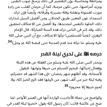
ومراجعة ومحاسبة، وإن التقصير في ذلك يرسخ عيوب النفس
ويزيد أمراضها، حتى تكون مزمنة، كما أن حرمان القلب من زادِهِ
مورث لقسوته وغفلته وقلة بصيرته وفُرقَانه، وأيضاً فإن ترك
استمداد عون المعين طريق الخذلان. ومن أفضل السبل لتدارك
ذلك: الخلوة بالنفس لتجديدها، ولا أفضل من الاعتكاف لتحقيق
ذلك. وقد كثر في الناس ترك هذه السنة المباركة، قال الإمام
الزهري: (عجباً للمسلمين! تركوا الاعتكاف، مع أن النبي صلى الله
34
عليه وسلم، ما تركه منذ قدم المدينة حتى قبضه الله عز وجل)
.
حرصه ﷺ على تحري ليلة القدر
ويحذر النبي صلى الله عليه وسلم من الغفلة عن هذه الليلة
وإهمال إحيائها، فيحرم المسلم من خيرها وثوابها، فيقول
لأصحابه، وقد أظلهم شهر رمضان: «إن هذا الشهر قد حضركم،
وفيه ليلة خير من ألف شهر، من حُرِمَها فقد حُرِم الخيرَ كله، ولا
35
يُحرم خيرها إلا محروم»
.
والواضح من جملة الأحاديث الواردة أنها في العشر الأواخر، لما
صح عن عائشة قالت: كان رسول الله يقول: «تحروا ليلة القدر في