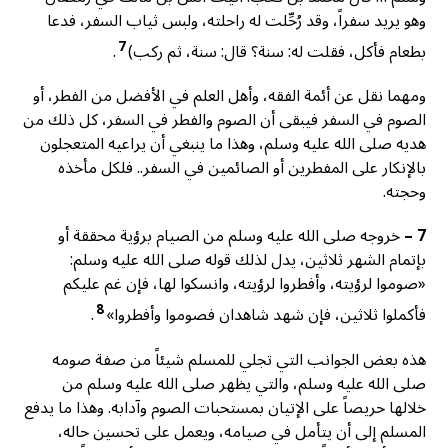
وهو يريد سفراً، وقد رُحِّلت له راحلته، ولبس ثياب السفر، فدعا
7
بطعام فأكل، فقلت له: سنة؟ قال: سنة، ثم ركب)
.
ومهما نقل عن أئمة الفقه، وأهل العلم في الأفضل من الفطر، أو
الصوم في السفر فيبقى أن الصوم والفطر في السفر، كل ذلك من
هديه صلى الله عليه وسلم، وهذا ما ينبغي أن يراعيه المتعجلون
بالإنكار على المفطرين أو الصائمين في السفر.. فلكل مأخذه
وحجته.
7 –
خروجه صلى الله عليه وسلم من الصيام برؤية محققة أو
بإتمام الشهر ثلاثين، يدل لذلك قوله صلى الله عليه وسلم:
«صوموا لرؤيته، وأفطروا لرؤيته، وانسكوا لها، فإن غم عليكم
8
فأكملوا ثلاثين، فإن شهد شاهدان فصوموا وأفطروا»
.
هذه بعض الجوانب التي تجلي للمسلم شيئاً من صفة صومه
صلى الله عليه وسلم، والتي يظهر صلى الله عليه وسلم من
خلالها حريصاً على الإتيان بمستحبات الصوم وآدابه. وهذا ما يدفع
المسلم إلى أن يتأمل في صيامه، ويعمل على تحسين حاله،