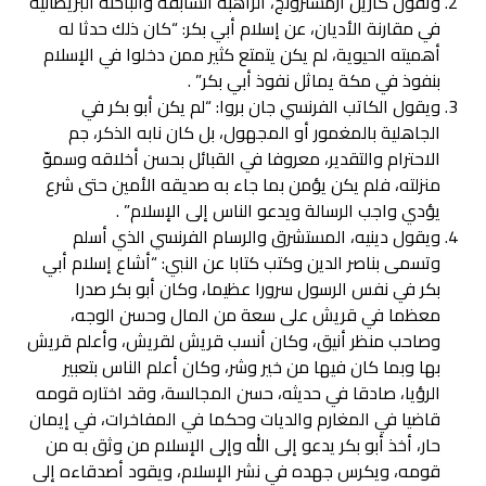
وتقول كارين أرمسترونج، الراهبة السابقة والباحثة البريطانية
في مقارنة الأديان، عن إسلام أبي بكر: “كان ذلك حدثا له
أهميته الحيوية، لم يكن يتمتع كثير ممن دخلوا في الإسلام
بنفوذ في مكة يماثل نفوذ أبي بكر” .
ويقول الكاتب الفرنسي جان بروا: “لم يكن أبو بكر في
الجاهلية بالمغمور أو المجهول، بل كان نابه الذكر، جم
الاحترام والتقدير، معروفا في القبائل بحسن أخلاقه وسموّ
منزلته، فلم يكن يؤمن بما جاء به صديقه الأمين حتى شرع
يؤدي واجب الرسالة ويدعو الناس إلى الإسلام” .
ويقول دينيه، المستشرق والرسام الفرنسي الذي أسلم
وتسمى بناصر الدين وكتب كتابا عن النبي: “أشاع إسلام أبي
بكر في نفس الرسول سرورا عظيما، وكان أبو بكر صدرا
معظما في قريش على سعة من المال وحسن الوجه،
وصاحب منظر أنيق، وكان أنسب قريش لقريش، وأعلم قريش
بها وبما كان فيها من خير وشر، وكان أعلم الناس بتعبير
الرؤيا، صادقا في حديثه، حسن المجالسة، وقد اختاره قومه
قاضيا في المغارم والديات وحكما في المفاخرات، في إيمان
حار، أخذ أبو بكر يدعو إلى الله وإلى الإسلام من وثق به من
قومه، ويكرس جهده في نشر الإسلام، ويقود أصدقاءه إلى