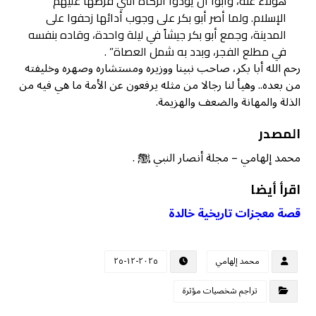
هؤلاء عنه، وأبوا أن يؤدوا الزكاة التي فرضها عليهم
الإسلام. ولما أصر أبو بكر على وجوب أدائها زحفوا على
المدينة، وجمع أبو بكر جيشاً في ليلة واحدة، وقاده بنفسه
في مطلع الفجر، وبدد به شمل العصاة” .
رحم الله أبا بكر، صاحب نبينا ووزيره ومستشاره وصهره وخليفته
من بعده.. وهيأ لنا رجالا من مثله يرفعون عن الأمة ما هي فيه من
الذلة والمهانة والضعف والهزيمة.
المصدر
محمد إلهامي – مجلة أنصار النبي ﷺ .
اقرأ أيضا
قصة معجزات تاريخية خالدة
محمد إلهامي
٢٠٢٥-١٢-٢٥
تراجم شخصيات مؤثرة