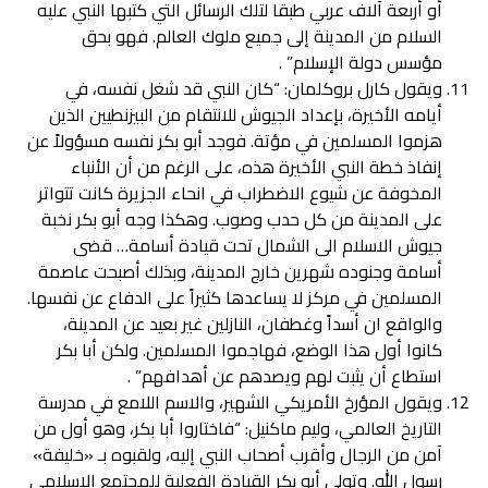
أو أربعة آلاف عربي طبقا لتلك الرسائل التي كتبها النبي عليه
السلام من المدينة إلى جميع ملوك العالم. فهو بحق
مؤسس دولة الإسلام” .
ويقول كارل بروكلمان: “كان النبي قد شغل نفسه، في
أيامه الأخيرة، بإعداد الجيوش للانتقام من البيزنطيين الذين
هزموا المسلمين في مؤتة. فوجد أبو بكر نفسه مسؤولاً عن
إنفاذ خطة النبي الأخيرة هذه، على الرغم من أن الأنباء
المخوفة عن شيوع الاضطراب في انحاء الجزيرة كانت تتواتر
على المدينة من كل حدب وصوب. وهكذا وجه أبو بكر نخبة
جيوش الاسلام الى الشمال تحت قيادة أسامة… قضى
أسامة وجنوده شهرين خارج المدينة، وبذلك أصبحت عاصمة
المسلمين في مركز لا يساعدها كثيراً على الدفاع عن نفسها.
والواقع ان أسداً وغطفان، النازلين غير بعيد عن المدينة،
كانوا أول هذا الوضع، فهاجموا المسلمين. ولكن أبا بكر
استطاع أن يثبت لهم ويصدهم عن أهدافهم” .
ويقول المؤرخ الأمريكي الشهير، والاسم اللامع في مدرسة
التاريخ العالمي، وليم ماكنيل: “فاختاروا أبا بكر، وهو أول من
آمن من الرجال وأقرب أصحاب النبي إليه، ولقبوه بـ «خليفة»
رسول الله. وتولى أبو بكر القيادة الفعلية للمجتمع الإسلامي