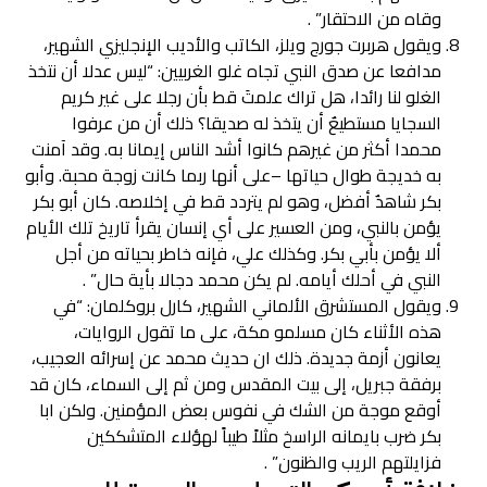
وقاه من الاحتقار” .
ويقول هربرت جورج ويلز، الكاتب والأديب الإنجليزي الشهير،
مدافعا عن صدق النبي تجاه غلو الغربيين: “ليس عدلا أن نتخذ
الغلو لنا رائدا، هل تراك علمتَ قط بأن رجلا على غير كريم
السجايا مستطيعٌ أن يتخذ له صديقا؟ ذلك أن من عرفوا
محمدا أكثر من غيرهم كانوا أشد الناس إيمانا به. وقد آمنت
به خديجة طوال حياتها –على أنها ربما كانت زوجة محبة. وأبو
بكر شاهدٌ أفضل، وهو لم يتردد قط في إخلاصه. كان أبو بكر
يؤمن بالنبي، ومن العسير على أي إنسان يقرأ تاريخ تلك الأيام
ألا يؤمن بأبي بكر. وكذلك علي، فإنه خاطر بحياته من أجل
النبي في أحلك أيامه. لم يكن محمد دجالا بأية حال” .
ويقول المستشرق الألماني الشهير، كارل بروكلمان: “في
هذه الأثناء كان مسلمو مكة، على ما تقول الروايات،
يعانون أزمة جديدة. ذلك ان حديث محمد عن إسرائه العجيب،
برفقة جبريل، إلى بيت المقدس ومن ثم إلى السماء، كان قد
أوقع موجة من الشك في نفوس بعض المؤمنين. ولكن ابا
بكر ضرب بايمانه الراسخ مثلاً طيباً لهؤلاء المتشككين
فزايلتهم الريب والظنون” .