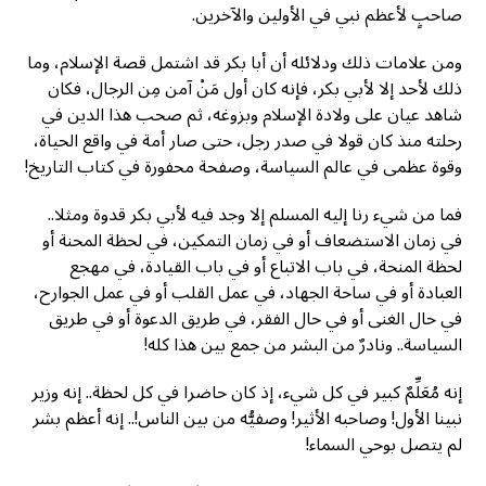
صاحبٍ لأعظم نبي في الأولين والآخرين.
ومن علامات ذلك ودلائله أن أبا بكر قد اشتمل قصة الإسلام، وما
ذلك لأحد إلا لأبي بكر، فإنه كان أول مَنْ آمن مِن الرجال، فكان
شاهد عيان على ولادة الإسلام وبزوغه، ثم صحب هذا الدين في
رحلته منذ كان قولا في صدر رجل، حتى صار أمة في واقع الحياة،
وقوة عظمى في عالم السياسة، وصفحة محفورة في كتاب التاريخ!
فما من شيء رنا إليه المسلم إلا وجد فيه لأبي بكر قدوة ومثلا..
في زمان الاستضعاف أو في زمان التمكين، في لحظة المحنة أو
لحظة المنحة، في باب الاتباع أو في باب القيادة، في مهجع
العبادة أو في ساحة الجهاد، في عمل القلب أو في عمل الجوارح،
في حال الغنى أو في حال الفقر، في طريق الدعوة أو في طريق
السياسة.. ونادرٌ من البشر من جمع بين هذا كله!
إنه مُعَلِّمٌ كبير في كل شيء، إذ كان حاضرا في كل لحظة.. إنه وزير
نبينا الأول! وصاحبه الأثير! وصفيُّه من بين الناس!.. إنه أعظم بشر
لم يتصل بوحي السماء!