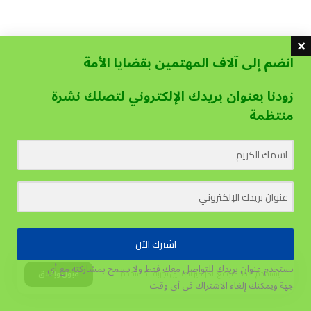
انضم إلى آلاف المهتمين بقضايا الأمة
زودنا بعنوان بريدك الإلكتروني لتصلك نشرة
منتظمة
اشترك الآن
نستخدم عنوان بريدك للتواصل معك فقط ولا نسمح بمشاركته مع أي
يستخدم هذا الموقع الكوكيز لتحسين تجربة المستخدم.
قبول وإغلاق
جهة
ويمكنك إلغاء الاشتراك في أي وقت