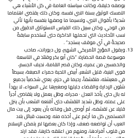
بوصفه خليفة، وكانت سياسته العامة في كل الأشياء هي
التمسك الوثيق بسنة النبي نفسه. وكان ذلك يقتضي اهتماما
شديدًا بأقوال النبي، ولاسيما ما وصفها بنفسه بأنها تأتي
من الوحي. وكان سبيل ذلك القياس الاستوثاق الدقيق من
نسب الأحاديث التي تحملها الذاكرة حتى تُستخدم سابقةً
صحيحةً في أي موقف يستجد” .
ويقول المؤرخ الأمريكي الشهير، ول ديورانت، صاحب
موسوعة قصة الحضارة: “كان أبو بكر وقتئذ في التاسعة
والخمسين من عمره، وكان قصر القامة، نحيف الجسم،
قوى البنية، قليل الشعر، أبيض اللحية حمراء الصبغة، بسيطاً
في معيشته، متقشفاً، رحيما في حزم، يعني شخصياً بجميع
شئون الإدارة والقضاء جليلها وصغيرها على السواء، لا يهدأ
له بال حتى يأخذ العدل · مجراه، وظل يعمل ولا يتقاضى أجراً
على عمله، وظل شديد التقشف حتى أقنعه الشعب بأن ينزل
قليلا عن تقشفه، ثم أوصى قبل وفاته بأن يعود إلى بيت مال
المسلمين كل ما أرغم على أخذه منه. وحسبت قبائل بلاد
العرب أن تواضعه ضعف. وإذا كان بعضها لم يتمكن الإسلام
من قلوب أفرادها، ومنهم من اعتنقه كارها، فقد ارتد