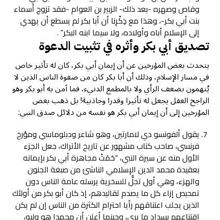
وقاص وصهره -بعد ذلك- الزبير بن العوام -فقد تزوج أسماء
بنت أبي بكر-، وهذا مع ذِكْرِنا أن أبا بكر لم يسطع أن يهدي
إلى الإسلام أباه وأولاده، ولا سيما ابنه البكر” .
تصديق أبي بكر وأثره في تثبيت الدعوة
يتحدث بعض المؤرخين عن أن إيمان أبي بكر، كان له تأثير خاص
في مسار الإسلام، وذلك أن أبا بكر كان من صفوة الناس الذين لا
يُتهمون بضعف الرأي ولا بالمطمع الدنيء، فما آمن به أبو بكر وهو
الراجح العقل يجعل له تأثيرا وقدرا وجاذبية! بل ذهب بعض
المؤرخين إلى أن إيمان أبي بكر هو نفسه من دلائل صدق النبي:
يقول ألفونسو دي لامارتين، وهو شاعر ودبلوماسي ومؤرخ
فرنسي، صاحب كتاب مشهور عن تاريخ الأتراك، جعل الجزء
الأول منه عن سيرة النبي، “حَمَتْ مجاهرة أبي بكر بإيمانه
بعقيدة محمد الدين الإسلامي الناشئ من صبغة الجنون
والهزء، وهي أول تجلٍّ للسخرية يرسله عامة الناس دون
تمحيص إزاء كل ما يصدم تقاليدهم، إذ كان أبو بكر من أولئك
الذين يجلب اعتناقهم رأيا احترام الكثرة من الناس إن لم يكن
اقتناعهم بسداد ما يرى، وحينما أعلن أن محمدا هو وليه،