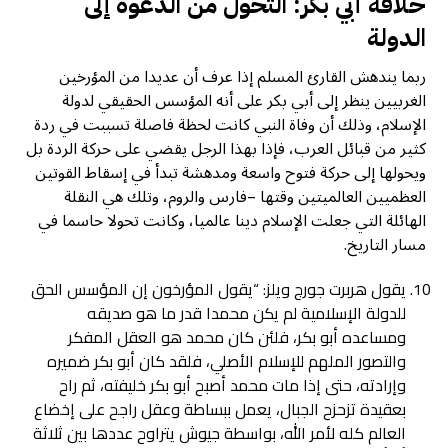
خلافة أبي بكر: التحول من الدعوة إلى
الدولة
ربما يندهش القارئ المسلم إذا عرف أن عديدا من المؤرخين
الغربيين ينظر إلى أبي بكر على أنه المؤسس الحقيقي لدولة
الإسلام، وذلك أن وفاة النبي كانت لحظة فاصلة تسببت في ردة
كثير من قبائل العرب، فإذا بهذا الرجل يقضي على حركة الردة بل
ويحولها إلى حركة فتوح واسعة ومدهشة تبدأ في إسقاط القوتين
العظميين العالميتين وقتها –فارس والروم، وتلك هي النقلة
الهائلة التي جعلت الإسلام دينا عالميا، وكانت تحولا حاسما في
مسار التاريخ.
يقول هربرت جورج ويلز: “يقول المؤرخون إن المؤسس الحق
للدولة الإسلامية لم يكن محمدا قدر ما هو صديقه
ومساعده أبو بكر، فلئن كان محمد هو العقل المفكر
والتصور الملهم للإسلام الأصلي، فلقد كان أبو بكر ضميره
وإرادته، حتى إذا مات محمد أصبح أبو بكر خليفته، ثم راح
بعقيدة تزحزح الجبال، يعمل ببساطة وعقل راجح على إخضاع
العالم كله لأمر الله، بواسطة جيوش يتراوح عددها بين ثلاثة