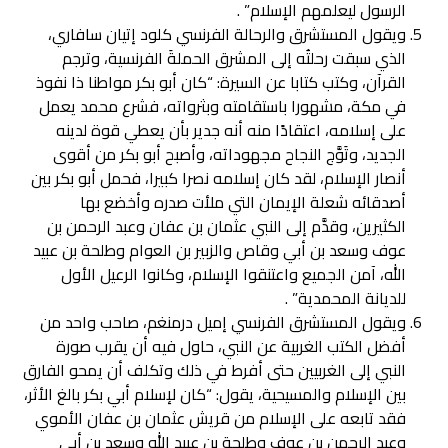
الرسول ليعلمهم الإسلام” .
ويقول المستشرق والرحالة الفرنسي كلود إتيان سافاري،
الذي سبقت رحلتُه إلى المشرق الحملةَ الفرنسية، وترجم
القرآن، وكتب كتابا عن السيرة: “كان أبو بكر مواطنا ذا نفوذ
في مكة، مشهورا باستقامته وبثرواته، فشرع محمد يعمل
على إسلامه، اعتقادًا منه أنه جدير بأن يعطي قوة لدينه
الجديد، وتَوَّج النجاح مجهوداته، وأصبح أبو بكر من أقوى
أنصار الإسلام، لقد كان إسلامه نصرا كبيرا، فحمل أبو بكر بين
أصدقائه شعلة الإيمان التي ملأت صدره وأخضع بها
الكثيرين، وقدَّم إلى النبي عثمان بن عفان وعبد الرحمن بن
عوف وسعد بن أبي وقاص والزبير بن العوام وطلحة بن عبيد
الله، آمن الجميع واعتنقوا الإسلام، وكانوا الرعيل الأول
للديانة المحمدية” .
ويقول المستشرق الفرنسي إميل درمنغم، صاحب واحد من
أفضل الكتب الغربية عن النبي، حاول فيه أن يقرب صورة
النبي إلى الغربيين حتى أفرط في ذلك وتكلف أن يمحو الفارق
بين الإسلام والمسيحية، يقول: “كان لإسلام أبي بكر بالغ الأثر،
فقد تابعه على الإسلام من قريش عثمان بن عفان الأموي
وعبد الرحمن بن عوف وطلحة بن عبيد الله وسعد بن أبي