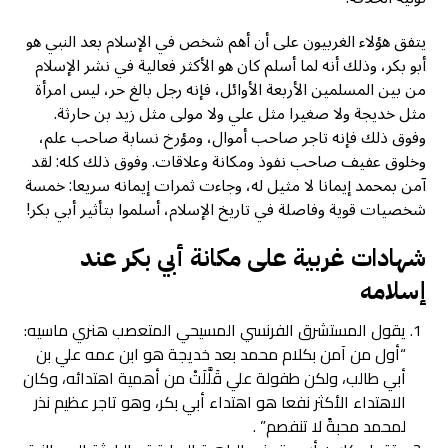
يتفق هؤلاء الغربيون على أن أهم شخص في الإسلام بعد النبي هو
أبو بكر، وذلك أنه لما أسلم كان هو الأكثر فعالية في نشر الإسلام
من بين المسلمين الأربعة الأوائل، فإنه رجل بالغ حر، ليس امرأة
مثل خديجة ولا صغيرا مثل علي ولا مولى مثل زيد بن حارثة.
وفوق ذلك فإنه تاجر صاحب أموال، ومؤرخ نسابة صاحب علم،
وخلوق عفيف صاحب نفوذ ومكانة وعلاقات. وفوق ذلك كله: لقد
آمن بمحمد إيمانا لا مثيل له، وجاءت ثمرات إيمانه سريعا: خمسة
شخصيات قوية وفاصلة في تاريخ الإسلام، أسلموا بتأثير أبي بكر!
شهادات غربية على مكانة أبي بكر عند
إسلامه
يقول المستشرق الفرنسي المسيحي المتعصب هنري ماسيه:
“أول من آمن بكلام محمد بعد خديجة هو ابن عمه علي بن
أبي طالب، ولكن طفولة علي قَلَّلَتْ من أهمية اهتدائه، وكان
الاهتداء الأكثر نفعا هو اهتداء أبي بكر، وهو تاجر عظيم نذر
لمحمد محبةً لا تنفصم” .