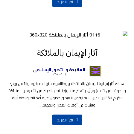
اقرأ المزيد
آثار الإيمان بالملائكة
العقيدة و التصور الإسلامي
٢٠٢٤-١٠-٢٣
هناك آثار إيجابية للإيمان بالملائكة ووظائفهم منها؛ محبتهم والأنس بهم؛
والخوف من الله عزّ وجلّ، وتعظيمه، وإجلاله؛ والحياء من الله ومن الملائكة
الكرام الكاتبين الذين لا يفارقون العبد ويحصون عليه أعماله؛ والطمأنينة
والثبات في أوقات المحن والجهاد. ...
اقرأ المزيد