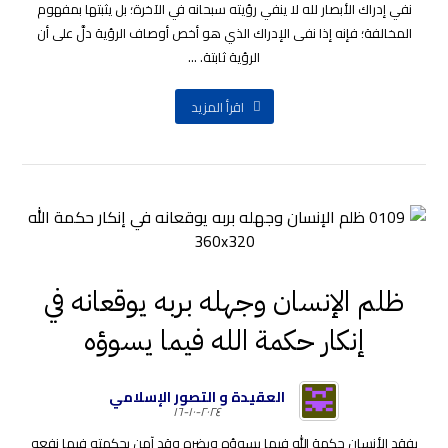
نفي إدراك الأبصار لله لا ينفي رؤيته سبحانه في الآخرة؛ بل يثبتها بمفهوم
المخالفة؛ فإنه إذا نفى الإدراك الذي هو أخص أوصاف الرؤية دلَّ على أن
الرؤية ثابتة. ...
اقرأ المزيد
ظلم الإنسان وجهله بربه يوقعانه في
إنكار حكمة الله فيما يسوؤه
العقيدة و التصور الإسلامي
٢٠٢٤-١٠-١٦
يفقد الأنسان حكمة الله فيما يسوؤه ويضره وقد آمن بحكمته فيما نفعه