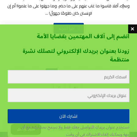
وسرَّه، أفلا قاسوا ما غاب عنهم على ما حضر، وما جهلوا على ما علموا! أم إن
الإنسان كان ظلومًا جهولً! ...
اقرأ المزيد
انضم إلى آلاف المهتمين بقضايا الأمة
زودنا بعنوان بريدك الإلكتروني لتصلك نشرة
منتظمة
…
٧٠
٦٩
٦٨
…
١
٨٠
اشترك الآن
نستخدم عنوان بريدك للتواصل معك فقط ولا نسمح بمشاركته مع أي
يستخدم هذا الموقع الكوكيز لتحسين تجربة المستخدم.
قبول وإغلاق
جهة
ويمكنك إلغاء الاشتراك في أي وقت