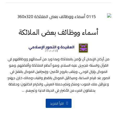
أسماء ووظائف بعض الملائكة
العقيدة و التصور الإسلامي
٢٠٢٤-١٠-٢٢
من أركان الإيمان أن نؤمن بالملائكة وبما ورد من أسمائهم ووظائفهم في
القرآن والسنة؛ فجبريل عليه السلام، وهو أعظم الملائكة وأفضلهم، وهو
الموكل بإنزال الوحي، ويلقب بالروح الأمين؛ وإسرافيل الموكل بالنفخ في
الصور عند قيام الساعة، وميكائيل الموكل بالقطر والنبات؛ومالك خازن جهنم؛
وعزرائيل ملك الموت؛ ومنكر ونكير،حملة العرش، والكرام الكاتبون؛ وحفظة
يحفظون المرء من الأضرار في الحياة الدنيا؛ وغيرهم. ...
اقرأ المزيد