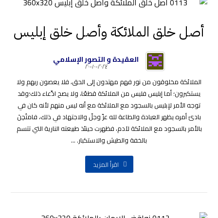
أصل خلق الملائكة وأصل خلق إبليس
العقيدة و التصور الإسلامي
٢٠٢٤-١٠-٢٠
الملائكة مخلوقون من نور فهم مهتدون إلى الحق، فلا يعصون ربهم ولا
يستكبرون؛ أما إبليس فليس من الملائكة قطعًا، ولا يصح ادِّعاء ذلك؛وقد
توجه الأمر لإبليس بالسجود مع الملائكة مع أنه ليس منهم لأنه كان في
بادئ أمره يظهر العبادة والطاعة لله عزّ وجلّ والاجتهاد في ذلك، فامتُحِنَ
بالأمر بالسجود مع الملائكة لآدم، فظهرت حينئذ طبيعته النارية التي تتسم
بالخفة والطيش والاستكبار. ...
اقرأ المزيد