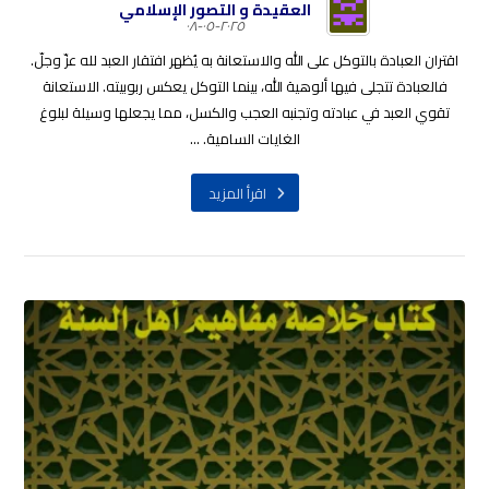
العقيدة و التصور الإسلامي
٢٠٢٥-٠٥-٠٨
اقتران العبادة بالتوكل على الله والاستعانة به يُظهر افتقار العبد لله عزّ وجلّ.
فالعبادة تتجلى فيها ألوهية الله، بينما التوكل يعكس ربوبيته. الاستعانة
تقوي العبد في عبادته وتجنبه العجب والكسل، مما يجعلها وسيلة لبلوغ
الغايات السامية. ...
اقرأ المزيد