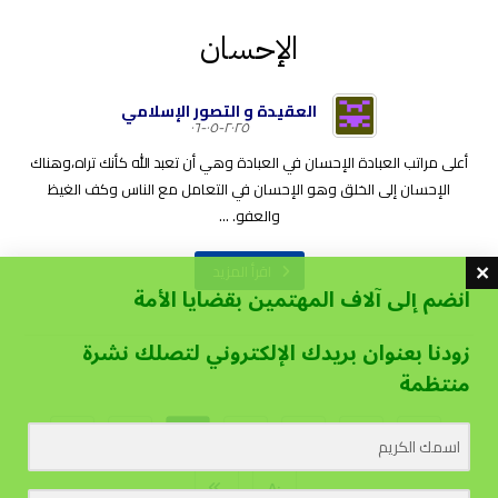
الإحسان
العقيدة و التصور الإسلامي
٢٠٢٥-٠٥-٠٦
أعلى مراتب العبادة الإحسان في العبادة وهي أن تعبد الله كأنك تراه،وهناك
الإحسان إلى الخلق وهو الإحسان في التعامل مع الناس وكف الغيظ
والعفو. ...
اقرأ المزيد
انضم إلى آلاف المهتمين بقضايا الأمة
زودنا بعنوان بريدك الإلكتروني لتصلك نشرة
منتظمة
…
٤٩
٤٨
٤٧
…
١
٨٠