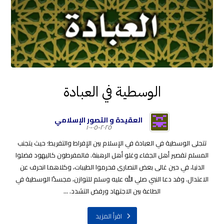
الوسطية في العبادة
العقيدة و التصور الإسلامي
٢٠٢٥-٠٥-١٠
تتجلى الوسطية في العبادة في الإسلام بين الإفراط والتفريط؛ حيث يتجنب
المسلم تقصير أهل الجفاء وغلو أهل الرهبنة. فالمفرطون كاليهود فضلوا
الدنيا، في حين غالى بعض النصارى فحرموا الطيبات، وكلاهما انحرف عن
الاعتدال. وقد دعا النبي صلي الله عليه وسلم للتوازن، مجسدًا الوسطية في
الطاعة بين الاجتهاد ورفض التشدد. ...
اقرأ المزيد