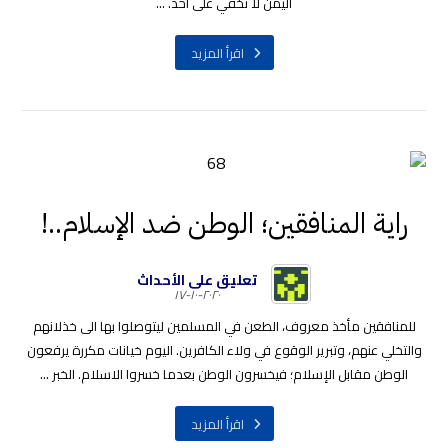
اليمن لا تخفي على أحد. ...
اقرأ المزيد
راية المنافقين؛ الوطن ضد الإسلام..!
تعليق على الأحداث
٢٠٢٠-١٠-١٧
للمنافقين مأخذ معروف، الطعن في المسلمين ليتوصلوا بها الى خذلانهم
والتخلي عنهم، وتبرير الوقوع في ولاء الكافرين. اليوم خيانات مكررة يرفعون
الوطن مقابل الإسلام؛ فيخسرون الوطن بعدما خسروا الاسلام. الخبر ...
اقرأ المزيد