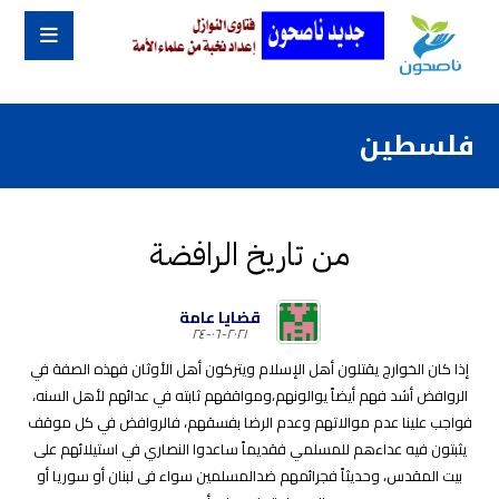
فلسطين
من تاريخ الرافضة
قضايا عامة
٢٠٢١-٠٦-٢٤
إذا كان الخوارج يقتلون أهل الإسلام ويتركون أهل الأوثان فهذه الصفة في
الروافض أشد فهم أيضاً يوالونهم،ومواقفهم ثابته في عدائهم لأهل السنه،
فواجب علينا عدم موالاتهم وعدم الرضا بفسقهم، فالروافض في كل موقف
يثبتون فيه عداءهم للمسلمي فقديماً ساعدوا النصاري في استيلائهم على
بيت المقدس، وحديثاً فجرائمهم ضدالمسلمين سواء فى لبنان أو سوريا أو