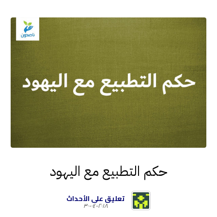
حكم التطبيع مع اليهود
تعليق على الأحداث
٢٠١٨-٠٤-٣٠