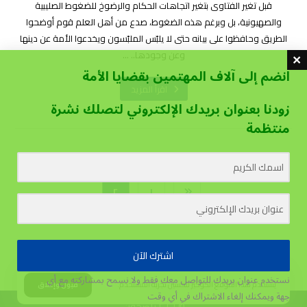
قبل تغير الفتاوى بتغير اتجاهات الحكام والرضوخ للضغوط الصليبية
والصهيونية، بل وبرغم هذه الضغوط، صدع من أهل العلم قوم أوضحوا
الطريق وحافظوا على بيانه حتى لا يلبّس الملبّسون ويخدعوا الأمة عن دينها
وعن وجودها.. ...
انضم إلى آلاف المهتمين بقضايا الأمة
اقرأ المزيد
زودنا بعنوان بريدك الإلكتروني لتصلك نشرة
منتظمة
٢
١
اشترك الآن
نستخدم عنوان بريدك للتواصل معك فقط ولا نسمح بمشاركته مع أي
يستخدم هذا الموقع الكوكيز لتحسين تجربة المستخدم.
قبول وإغلاق
جهة
ويمكنك إلغاء الاشتراك في أي وقت
© ٢٠٢٦ ناصحون