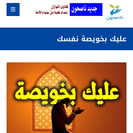
عليك بخويصة نفسك