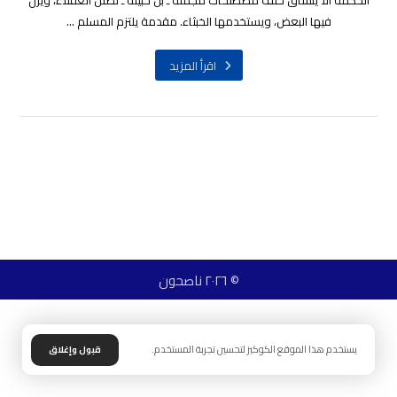
الحكمة ألا ينساق خلف مصطلحات مجملة ـ بل خبيثة ـ تضلل العقلاء، ويزل
فيها البعض، ويستخدمها الخبثاء. مقدمة يلتزم المسلم ...
اقرأ المزيد
© ٢٠٢٦ ناصحون
يستخدم هذا الموقع الكوكيز لتحسين تجربة المستخدم.
قبول وإغلاق