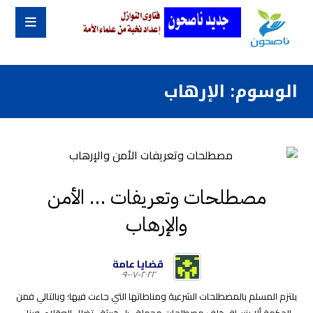
الوسوم: الإرهاب
مصطلحات وتعريفات … الأمن
والإرهاب
قضايا عامة
٢٠٢٢-٠٧-٠٩
يلتزم المسلم بالمصطلحات الشرعية ومناطاتها التي جاءت فيها؛ وبالتالي فمن