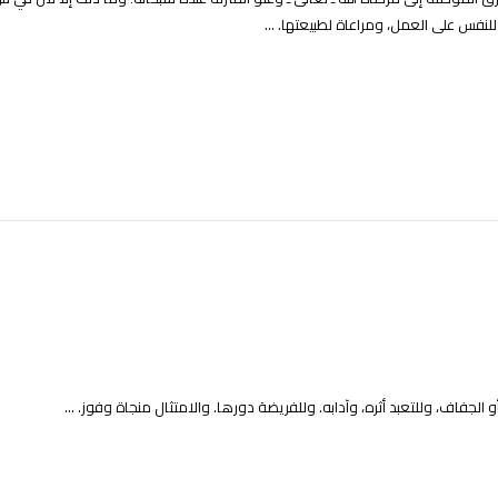
ً للنفس على العمل، ومراعاة لطبيعتها. ...
الجفاف، وللتعبد أثره، وآدابه. وللفريضة دورها. والامتثال منجاة وفوز. ...