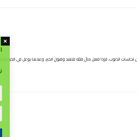
ا
جاسات الذنوب، فإذا فعل مالَ قلبُه للتعبد وقبول الخير، وعندها يوغل في الخير ويترقى
ز