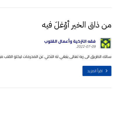
من ذاق الخير أوْغلَ فيه
فقه التزكية وأعمال القلوب
2022-07-09
سالك الطريق الى ربه تعالى ينبغي له التخلي عن المحرمات ليخلو القلب من ن
اقرأ المزيد