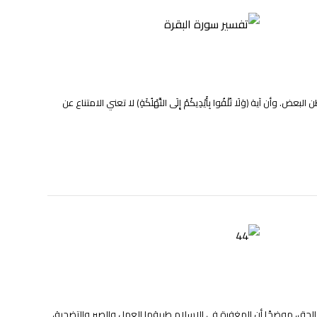
﴿وَلَا تُلْقُوا بِأَيْدِيكُمْ إِلَى التَّهْلُكَةِ﴾ لا تعني الامتناع عن
الحق، موضحًا أن المغفرة في الإسلام طريقها العمل والصبر والتضحية،