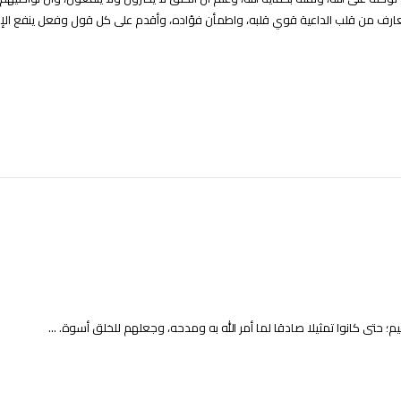
المعارف من قلب الداعية قوي قلبه، واطمأن فؤاده، وأقدم على كل قول وفعل ينفع الإ
قيم؛ حتى كانوا تمثيلا صادقا لما أمر الله به ومدحه، وجعلهم للخلق أسوة. ...