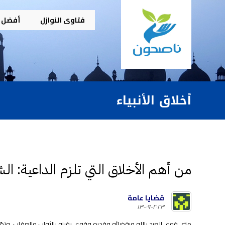
فتاوى النوازل
أفضل م
أخلاق الأنبياء
من أهم الأخلاق التي تلزم الداعية: ال
قضايا عامة
٢٠٢٣-٠٩-١٣
متى قوي العبد بالله وبقضائه وقدره وقوي يقينه بالثواب والعقاب، وتمّ تو