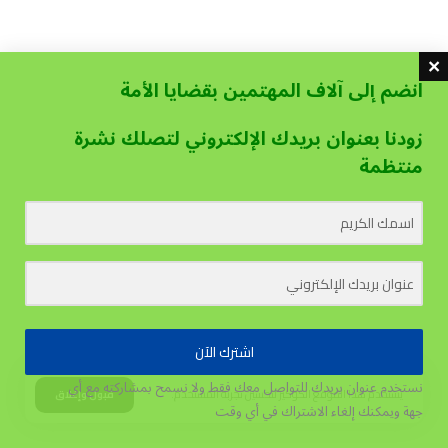
انضم إلى آلاف المهتمين بقضايا الأمة
زودنا بعنوان بريدك الإلكتروني لتصلك نشرة
منتظمة
اشترك الآن
نستخدم عنوان بريدك للتواصل معك فقط ولا نسمح بمشاركته مع أي
يستخدم هذا الموقع الكوكيز لتحسين تجربة المستخدم.
قبول وإغلاق
جهة
ويمكنك إلغاء الاشتراك في أي وقت