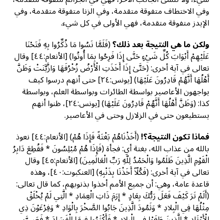
وفي الاختطاف متفوقة متقدمة، وفي الزنا متفوقة متقدمة، وفي
الإيدز متفوقة متقدمة، فهي الأولى في كل شيء.
ولكن ما هي النتيجة بعد ذلك؟
(فَلَمَّا نَسُوا مَا ذُكِّرُوا بِهِ فَتَحْنَا
عَلَيْهِمْ أَبْوَابَ كُلِّ شَيْءٍ حَتَّى إِذَا فَرِحُوا بِمَا أُوتُوا) [الأنعام:٤٤] وقال
تعالى في آية أخرى: (حَتَّىٰ إِذَا أَخَذَتِ الْأَرْضُ زُخْرُفَهَا وَازَّيَّنَتْ وَظَنَّ
أَهْلُهَا أَنَّهُمْ قَادِرُونَ عَلَيْهَا) [يونس:٢٤] حتى أنهم درسوا كيف
يواجهون الأعاصير بواسطة الطائرات وبواسطة العلم، وبواسطة
كذا: (وَظَنَّ أَهْلُهَا أَنَّهُمْ قَادِرُونَ عَلَيْهَا) [يونس:٢٤]، ظنوا أنهم
يستطيعون حتى في الزلازل وحتى في الأعاصير.
فماذا تكون النتيجة؟!
(أَخَذْنَاهُمْ بَغْتَةً فَإِذَا هُمْ) [الأنعام:٤٤] نعوذ
بالله من عذاب الله، بغتة أي: فجأة (فَإِذَا هُمْ مُبْلِسُونَ * فَقُطِعَ دَابِرُ
الْقَوْمِ الَّذِينَ ظَلَمُوا وَالْحَمْدُ لِلَّهِ رَبِّ الْعَالَمِينَ) [الأنعام:٤٥] وقال
تعالى في آية أخرى: (فَكُلّاً أَخَذْنَا بِذَنْبِهِ) [العنكبوت:٤٠]، وهذه
قاعدة عامة، وهي: أن جميع الأمم أخذوا بذنوبهم، كما قال تعالى:
(أَلَمْ تَرَ كَيْفَ فَعَلَ رَبُّكَ بِعَادٍ * إِرَمَ ذَاتِ الْعِمَادِ * الَّتِي لَمْ يُخْلَقْ
مِثْلُهَا فِي الْبِلادِ * وَثَمُودَ الَّذِينَ جَابُوا الصَّخْرَ بِالْوَادِ * وَفِرْعَوْنَ ذِي
الْأَوْتَادِ * الَّذِينَ طَغَوْا فِي الْبِلادِ * فَأَكْثَرُوا فِيهَا الْفَسَادَ * فَصَبَّ