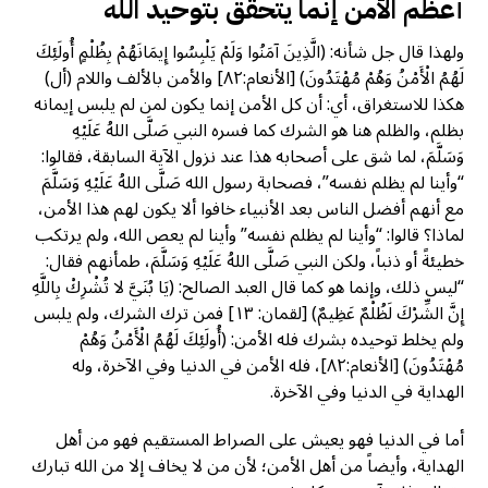
أعظم الأمن إنما يتحقق بتوحيد الله
ولهذا قال جل شأنه: (الَّذِينَ آمَنُوا وَلَمْ يَلْبِسُوا إِيمَانَهُمْ بِظُلْمٍ أُولَئِكَ
لَهُمُ الْأَمْنُ وَهُمْ مُهْتَدُونَ) [الأنعام:٨٢] والأمن بالألف واللام (أل)
هكذا للاستغراق، أي: أن كل الأمن إنما يكون لمن لم يلبس إيمانه
بظلم، والظلم هنا هو الشرك كما فسره النبي صَلَّى اللهُ عَلَيْهِ
وَسَلَّمَ، لما شق على أصحابه هذا عند نزول الآية السابقة، فقالوا:
“وأينا لم يظلم نفسه”، فصحابة رسول الله صَلَّى اللهُ عَلَيْهِ وَسَلَّمَ
مع أنهم أفضل الناس بعد الأنبياء خافوا ألا يكون لهم هذا الأمن،
لماذا؟ قالوا: “وأينا لم يظلم نفسه” وأينا لم يعص الله، ولم يرتكب
خطيئةً أو ذنباً، ولكن النبي صَلَّى اللهُ عَلَيْهِ وَسَلَّمَ، طمأنهم فقال:
“ليس ذلك، وإنما هو كما قال العبد الصالح: (يَا بُنَيَّ لا تُشْرِكْ بِاللَّهِ
إِنَّ الشِّرْكَ لَظُلْمٌ عَظِيمٌ) [لقمان: ١٣] فمن ترك الشرك، ولم يلبس
ولم يخلط توحيده بشرك فله الأمن: (أُولَئِكَ لَهُمُ الْأَمْنُ وَهُمْ
مُهْتَدُونَ) [الأنعام:٨٢]، فله الأمن في الدنيا وفي الآخرة، وله
الهداية في الدنيا وفي الآخرة.
أما في الدنيا فهو يعيش على الصراط المستقيم فهو من أهل
الهداية، وأيضاً من أهل الأمن؛ لأن من لا يخاف إلا من الله تبارك