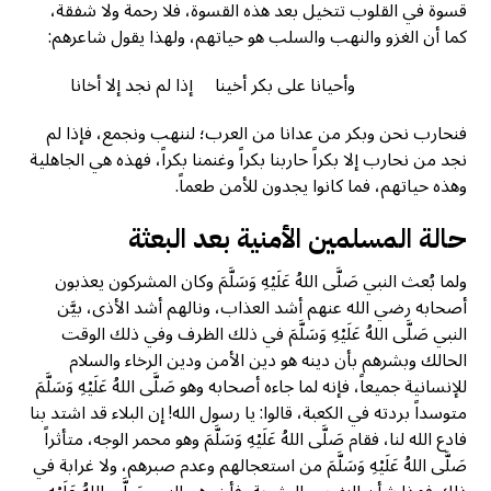
قسوة في القلوب تتخيل بعد هذه القسوة، فلا رحمة ولا شفقة،
كما أن الغزو والنهب والسلب هو حياتهم، ولهذا يقول شاعرهم:
وأحيانا على بكر أخينا إذا لم نجد إلا أخانا
فنحارب نحن وبكر من عدانا من العرب؛ لننهب ونجمع، فإذا لم
نجد من نحارب إلا بكراً حاربنا بكراً وغنمنا بكراً، فهذه هي الجاهلية
وهذه حياتهم، فما كانوا يجدون للأمن طعماً.
حالة المسلمين الأمنية بعد البعثة
ولما بُعث النبي صَلَّى اللهُ عَلَيْهِ وَسَلَّمَ وكان المشركون يعذبون
أصحابه رضي الله عنهم أشد العذاب، ونالهم أشد الأذى، بيَّن
النبي صَلَّى اللهُ عَلَيْهِ وَسَلَّمَ في ذلك الظرف وفي ذلك الوقت
الحالك وبشرهم بأن دينه هو دين الأمن ودين الرخاء والسلام
للإنسانية جميعاً، فإنه لما جاءه أصحابه وهو صَلَّى اللهُ عَلَيْهِ وَسَلَّمَ
متوسداً بردته في الكعبة، قالوا: يا رسول الله! إن البلاء قد اشتد بنا
فادع الله لنا، فقام صَلَّى اللهُ عَلَيْهِ وَسَلَّمَ وهو محمر الوجه، متأثراً
صَلَّى اللهُ عَلَيْهِ وَسَلَّمَ من استعجالهم وعدم صبرهم، ولا غرابة في