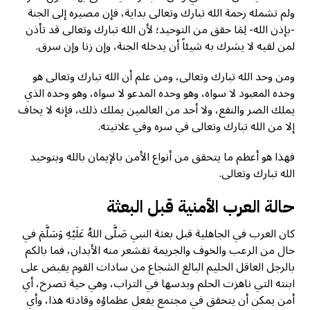
ولم تشمله رحمة الله تبارك وتعالى بداية، فإن مصيره إلى الجنة
-بإذن الله- لِمَا حقق من التوحيد؛ لأن الله تبارك وتعالى قد تأذن
لمن لقيه لا يشرك به شيئاً أن يدخله الجنة، وإن زنا وإن سرق.
ومن وحد الله تبارك وتعالى، ومن علم أن الله تبارك وتعالى هو
وحده المعبود لا سواه، وهو وحده المدعو لا سواه، وهو وحده الذي
يملك الضر والنفع، ولا أحد من العالمين يملك ذلك، فإنه لا يخاف
إلا من الله تبارك وتعالى في سره وفي علانيته.
فهذا هو أعظم ما يتحقق من أنواع الأمن بالإيمان بالله وبتوحيد
الله تبارك وتعالى.
حالة العرب الأمنية قبل البعثة
كان العرب في الجاهلية قبل بعثة النبي صَلَّى اللهُ عَلَيْهِ وَسَلَّمَ في
حال من الرعب والخوف والجريمة تقشعر منه الأبدان، فما بالكم
بالرجل العاقل الحليم البالغ الشجاع من سادات القوم يقبض على
ابنته التي ناهزت الحلم ويدسها في التراب، وهي حية تصرخ، أي
أمن يمكن أن يتحقق في مجتمع يفعل عظماؤه وقادته هذا، وأي