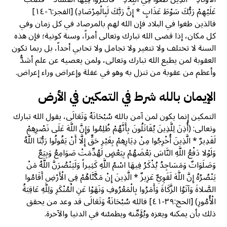
عَلَيْهِمْ رَبُّكَ سَوْطَ عَذَابٍ * إِنَّ رَبَّكَ لَبِالْمِرْصَادِ) [الفجر:٦-١٤]
فالذين طغوا في البلاد فإن الله لهم بالمرصاد في كل زمان وفي
كل مكان، إذا قضى الله تبارك وتعالى أمراً، وسنة كونية؛ فإن هذه
السنة لا تختلف ولا تتغير ولا تجامل ولا تحابي أحداً، بل ربما تكون
العقوبة لمن يطيع الله تبارك وتعالى، ولمن يعصيه عن علم أشدُّ
وأعظم من عقوبة من تنزل به وهو في غفلة وإعراض وراء إعراض.
الإيمان بالله شرط في التمكين في الأرض
التمكين إنما يكون لمن آمن بالله سُبْحَانَهُ وَتَعَالَى، يقول الله تبارك
وتعالى: (أُذِنَ لِلَّذِينَ يُقَاتَلُونَ بِأَنَّهُمْ ظُلِمُوا وَإِنَّ اللَّهَ عَلَى نَصْرِهِمْ
لَقَدِيرٌ * الَّذِينَ أُخْرِجُوا مِنْ دِيَارِهِمْ بِغَيْرِ حَقٍّ إِلَّا أَنْ يَقُولُوا رَبُّنَا اللَّهُ
وَلَوْلا دَفْعُ اللَّهِ النَّاسَ بَعْضَهُمْ بِبَعْضٍ لَهُدِّمَتْ صَوَامِعُ وَبِيَعٌ
وَصَلَوَاتٌ وَمَسَاجِدُ يُذْكَرُ فِيهَا اسْمُ اللَّهِ كَثِيراً وَلَيَنْصُرَنَّ اللَّهُ مَنْ
يَنْصُرُهُ إِنَّ اللَّهَ لَقَوِيٌّ عَزِيزٌ * الَّذِينَ إِنْ مَكَّنَّاهُمْ فِي الْأَرْضِ أَقَامُوا
الصَّلاةَ وَآتَوُا الزَّكَاةَ وَأَمَرُوا بِالْمَعْرُوفِ وَنَهَوْا عَنِ الْمُنْكَرِ وَلِلَّهِ عَاقِبَةُ
الْأُمُورِ) [الحج:٣٩-٤١] فالله سُبْحَانَهُ وَتَعَالَى قد وعد من يحقق
ذلك بأن يمكنه ويعزه ويُؤَمِّنه ويطمئنه في الدنيا والآخرة.