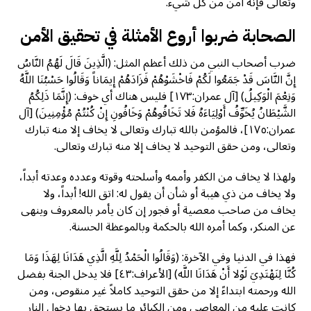
وتعالى فإنه آمن من كل شيء.
الصحابة ضربوا أروع الأمثلة في تحقيق الأمن
ضرب أصحاب النبي من ذلك أعظم المثل: (الَّذِينَ قَالَ لَهُمُ النَّاسُ
إِنَّ النَّاسَ قَدْ جَمَعُوا لَكُمْ فَاخْشَوْهُمْ فَزَادَهُمْ إِيمَاناً وَقَالُوا حَسْبُنَا اللَّهُ
وَنِعْمَ الْوَكِيلُ) [آل عمران:١٧٣] فليس هناك أي خوف: (إِنَّمَا ذَلِكُمُ
الشَّيْطَانُ يُخَوِّفُ أَوْلِيَاءَهُ فَلا تَخَافُوهُمْ وَخَافُونِ إِنْ كُنْتُمْ مُؤْمِنِينَ) [آل
عمران:١٧٥]، فالمؤمن بالله تبارك وتعالى لا يخاف إلا منه تبارك
وتعالى، ومن حقق التوحيد لا يخاف إلا منه تبارك وتعالى.
ولهذا لا يخاف من الكفر وأممه وأسلحته وقوته وعدده وعدته أبداً،
ولا يخاف من ذي هيبة أو شأن أن يقول له: اتق الله! أبداً، ولا
يخاف من صاحب معصية أو فجور إن كان يأمر بالمعروف وينهى
عن المنكر، وكما أمره الله بالحكمة وبالموعظة الحسنة.
فهذا في الدنيا وفي الآخرة: (وَقَالُوا الْحَمْدُ لِلَّهِ الَّذِي هَدَانَا لِهَذَا وَمَا
كُنَّا لِنَهْتَدِيَ لَوْلا أَنْ هَدَانَا اللَّه) [الأعراف:٤٣] فلا يدخل الجنة بفضل
الله ورحمته ابتداءً إلا من حقق التوحيد كاملاً غير منقوص، ومن
كانت عليه من المعاصي ومن الكبائر ما يستحق بها دخول النار