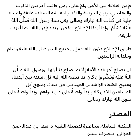
فإذن العلاقة بين الأمن والإيمان، ومن جانب آخر بين الذنوب
والمعاصي، وبين الجريمة والنكد والمعيشة الضنك، علاقة واضحة
جلية في كتاب الله تبارك وتعالى وفي سنة رسول الله صَلَّى اللهُ
عَلَيْهِ وَسَلَّمَ، وإذا أردنا الإصلاح -ونحن نريده بإذن الله- فما أقرب
طريقه.
طريق الإصلاح يكون بالعودة إلى منهج النبي صلى الله عليه وسلم
وخلفائه الراشدين.
لن يصلح آخر هذه الأمة إلا بما صلح به أولها، ورسول الله صَلَّى
اللهُ عَلَيْهِ وَسَلَّمَ وإن كان قد قبضه الله إليه فإن سنته بين أيدينا،
ومنهج الخلفاء الراشدين المهديين من بعده، ومنهج كل
المسلمين الذين كانوا يداً واحدةً على من سواهم، ويداً واحدةً على
تقوى الله تبارك وتعالى.
المصدر
المكتبة الشاملة: محاضرة لفضيلة الشيخ د. سفر بن عبدالرحمن
الحوالي، بتصرف يسير.