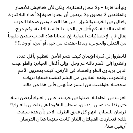
ولو أننا قارنا – ولا مجال للمقارنة، ولكن لأن خفافيش الأبصار
والمقلدين لا يجدون ولا يريدون أن يجدوا قدوة إلا أعداء الله تبارك
وتعالى في الغرب والشرق- بين هذا العدد وبين ضحايا الحرب
العالمية الثانية، كم قُتل في الحرب العالمية الثانية، وكم جرح،
يقال في الإحصائيات الدولية: إن ضحايا هذه الحرب ستين مليوناً
من القتلى والجرحى، وماذا حققت من خير، أو أمن، أو رخاء؟!!!
فانظروا إلى ثمرة الإيمان كيف تثمر الأمن العظيم بأقل عدد،
وانظروا إلى الكفر بالله عز وجل، وإلى أفعال الجبابرة والطواغيت
الذين يريدون العلو والفساد في الأرض، كيف يدمرون الأمم
والشعوب، وهذه الملايين من البشر تذهب ضحايا نزوات
شخصية لطواغيت من البشر متألهين فأين هذا من ذاك.
العرب في الجاهلية اقتتلوا في حرب داحس والغبراء أربعين سنة،
حتى تفانت عبس وذبيان، سبحان الله! وما هي داحس والغبراء؟!
فرسان للسباق، اتهم كل فريق الطرف الآخر بأن هذه سبقت
تلك؛ فتحاربت القبيلتان اللتان كانت منهما هذان الفرسان
أربعين سنة.