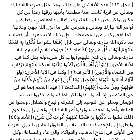
[النحل:١١٢] هذه الآية تدل على ذلك، وهذا مثل ضربه الله تبارك
وتعالى عن قرية كانت آمنة مطمئنة يأتيها رزقها رغداً من كل
مكان، ولكن حين تبارز الله تبارك وتعالى بالمعاصي، وتعارض
أوامر الله تبارك وتعالى وتعترض على ما أنزل الله جهرة وعلانية
-كما تفعل كثير من المجتمعات- فإن ذلك لا يستغرب أن تصاب
بما ذكره الله تبارك وتعالى حين قال: (فَلَمَّا نَسُوا مَا ذُكِّرُوا بِهِ فَتَحْنَا
عَلَيْهِمْ أَبْوَابَ كُلِّ شَيْءٍ) [الأنعام:٤٤] فهؤلاء القوم أغرقهم الله
تبارك وتعالى بأن فتح عليهم أبواب كل شيء ولم يقل كما في
الآية الأخرى: (وَلَوْ أَنَّ أَهْلَ الْقُرَى آمَنُوا وَاتَّقَوْا لَفَتَحْنَا عَلَيْهِمْ بَرَكَاتٍ
مِنَ السَّمَاءِ وَالْأَرْضِ) [الأعراف:٩٦] وكما في الآية الأخرى: (وَلَوْ
أَنَّهُمْ أَقَامُوا التَّوْرَاةَ وَالْإنْجِيلَ وَمَا أُنْزِلَ إِلَيْهِمْ مِنْ رَبِّهِمْ لَأَكَلُوا مِنْ
فَوْقِهِمْ وَمِنْ تَحْتِ أَرْجُلِهِمْ) [المائدة:٦٦] فهذا النعيم إنما هو في
حق المؤمنين إذا آمنوا واتقوا، لكن لما نسوا ما ذكروا به، نسوا
الإيمان وتخلوا عن التوحيد إلى الشرك والبدع والضلال، وتخلوا عن
الطاعة وأخذوا المعصية وتركوا أمر الله تبارك وتعالى إلى ما حرم
(فَلَمَّا نَسُوا مَا ذُكِّرُوا بِهِ فَتَحْنَا عَلَيْهِمْ أَبْوَابَ كُلِّ شَيْءٍ) [الأنعام:٤٤]
وانظروا إلى الإحصائيات الدولية في التفوق المادي، الدول الغربية
هي الأولى في إنتاج الذهب، والفواكه، والزراعة، والصناعة، وكل
شيء، ولا تنسى الجانب الآخر، فهي في الجرائم متفوقة متقدمة،