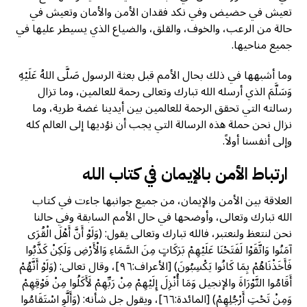
تعيش في حضيض وفي نكد فقدان الأمن والأمان وتعيش في
حالة من الرعب، والخوف، والقلق، والضياع الذي يسيطر عليها في
جميع مناحيها.
وما أشبهها في ذلك بحال الأمم قبل بعثة الرسول صَلَّى اللهُ عَلَيْهِ
وَسَلَّمَ الذي أرسله الله تبارك وتعالى رحمة للعالمين، وما تزال
رسالته التي تحقق الرحمة للعالمين بين أيدينا غضة طرية، وما
نزال نحن حملة هذه الرسالة التي يجب أن نؤديها إلى العالم كله
وإلى أنفسنا أولاً.
ارتباط الأمن بالإيمان في كتاب الله
العلاقة بين الأمن والإيمان، من جميع جوانبها جاءت في كتاب
الله تبارك وتعالى، وأوضحها في حال الأمم السابقة وفي حالنا
نحن لنتعظ ولنعتبر، فالله تبارك وتعالى يقول: (وَلَوْ أَنَّ أَهْلَ الْقُرَى
آمَنُوا وَاتَّقَوْا لَفَتَحْنَا عَلَيْهِمْ بَرَكَاتٍ مِنَ السَّمَاءِ وَالْأَرْضِ وَلَكِنْ كَذَّبُوا
فَأَخَذْنَاهُمْ بِمَا كَانُوا يَكْسِبُونَ) [الأعراف:٩٦]، وقال تعالى: (وَلَوْ أَنَّهُمْ
أَقَامُوا التَّوْرَاةَ والإنجيل وَمَا أُنْزِلَ إِلَيْهِمْ مِنْ رَبِّهِمْ لَأَكَلُوا مِنْ فَوْقِهِمْ
وَمِنْ تَحْتِ أَرْجُلِهِمْ) [المائدة:٦٦]، ويقول جل شأنه: (وَأَلَّوِ اسْتَقَامُوا