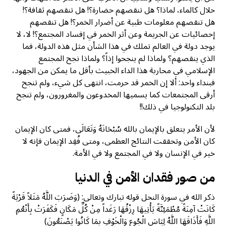
حلال كالماء، لماذا؟ هل تنقصهم حضارة؟! هل تنقصهم ثقافة؟!
هل تنقصهم معلومات طبية عن أضرار الخمر؟! هل تنقصهم
إحصائيات عن الجريمة وعن أثر الخمر في إفساد المجتمع؟! لا، لا
يوجد دولة في العالم تملك في هذا الشأن مثل هذه الدولة، فما
الذي ينقصهم؟ ولماذا لم ينجحوا إذاً؟ ولماذا نجح المجتمع
الإسلامي في محاربة هذا الداء الخبيث بأقل ما يمكن من الجهود،
فبنداء واحد: ألا إن الخمر قد حرمت، انتهى كل شيء، ولم تنجح
أرقى المجتمعات كما يسميها المخدوعون والمغرورون، ولم تنجح
بلد التكنولوجيا في ذلك!!
لأن الأمر يتعلق بالإيمان بالله سُبْحَانَهُ وَتَعَالَى، فمتى كان الإيمان
كان الأمن وتحققت النتائج العظمى، ومتى فُقِد الإيمان فإنه لا
خير في الإنسان ولا في المجتمع ولا في الأمة.
من صور فقدان الأمن في الدنيا
ذكر الله في سورة النحل قوله تبارك وتعالى: (وَضَرَبَ اللَّهُ مَثَلاً قَرْيَةً
كَانَتْ آمِنَةً مُطْمَئِنَّةً يَأْتِيهَا رِزْقُهَا رَغَداً مِنْ كُلِّ مَكَانٍ فَكَفَرَتْ بِأَنْعُمِ
اللَّهِ فَأَذَاقَهَا اللَّهُ لِبَاسَ الْجُوعِ وَالْخَوْفِ بِمَا كَانُوا يَصْنَعُونَ)