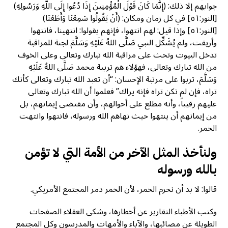
جوابهم إلا ذلك: (إِنَّمَا كَانَ قَوْلَ الْمُؤْمِنِينَ إِذَا دُعُوا إِلَى اللَّهِ وَرَسُولِهِ)
[النور:٥١] في كل زمان ومكان: (أَنْ يَقُولُوا سَمِعْنَا وَأَطَعْنَا)
[النور:٥١] وإذا قيل: لهم انتهوا، فإنهم يقولوا: انتهينا، فانتهوا
وأريقت، ولم يُشَكِّل النبي صَلَّى اللهُ عَلَيْهِ وَسَلَّمَ لجنة للمراقبة
تدخل البيوت وتحث على مراقبة الله تبارك وتعالى وعلى الخوف
من الله تبارك وتعالى، فهؤلاء هم تربية محمد صَلَّى اللهُ عَلَيْهِ
وَسَلَّمَ، تربوا على مرتبة الإحسان: “أن تعبد الله تبارك وتعالى كأنك
تراه، فإن لم تكن تراه فإنه يراك” فعلموا أن الله تبارك وتعالى
عليهم رقيباً، وأنه مطلع على أحوالهم، وأن مقتضى إيمانهم، بل
من إيمانهم أن ينتهوا حيث نهاهم الله ورسوله، فانتهوا وانتهت
الخمر.
ولنأخذ المثل الآخر من الأمة التي لا تؤمن
بالله ورسوله
قالوا: لا بد أن نحرم الخمر، لأن الخمر دمر المجتمع الأمريكي.
وكتب الأطباء التقارير عن أخطارها، وشكى العقلاء الصفحات
الطويلة عن مصائبها، والآباء والأمهات والمدرسون وكل المجتمع