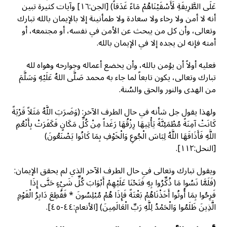
عَلَى الطَّرِيقَةِ لَأَسْقَيْنَاهُمْ مَاءً غَدَقاً) [الجن:١٦] وآيات كثيرة تبين
أنه لا أمن ولا رخاء ولا سعادة ولا طمأنينة إلا بالإيمان بالله تبارك
وتعالى، وأن كل من يبحث عن الأمن في نفسه، أو مجتمعه، أو
أمته فإنه لن يجده إلا في الإيمان بالله.
فعليه أولاً أن يؤمن بالله، وأن يخضع أعماله وجوارحه وهواه لله
تبارك وتعالى، يكون تابعاً لما جاء به محمد صَلَّى اللهُ عَلَيْهِ وَسَلَّمَ
من الهدى والنور والحق والسُنة.
ولهذا يقول جل شأنه في حال الطرف الآخر: (وَضَرَبَ اللَّهُ مَثَلاً قَرْيَةً
كَانَتْ آمِنَةً مُطْمَئِنَّةً يَأْتِيهَا رِزْقُهَا رَغَداً مِنْ كُلِّ مَكَانٍ فَكَفَرَتْ بِأَنْعُمِ
اللَّهِ فَأَذَاقَهَا اللَّهُ لِبَاسَ الْجُوعِ وَالْخَوْفِ بِمَا كَانُوا يَصْنَعُونَ)
[النحل:١١٢].
ويقول تبارك وتعالى في حال الطرف الآخر الذي لم يحقق الإيمان:
(فَلَمَّا نَسُوا مَا ذُكِّرُوا بِهِ فَتَحْنَا عَلَيْهِمْ أَبْوَابَ كُلِّ شَيْءٍ حَتَّى إِذَا
فَرِحُوا بِمَا أُوتُوا أَخَذْنَاهُمْ بَغْتَةً فَإِذَا هُمْ مُبْلِسُونَ * فَقُطِعَ دَابِرُ الْقَوْمِ
الَّذِينَ ظَلَمُوا وَالْحَمْدُ لِلَّهِ رَبِّ الْعَالَمِينَ) [الأنعام:٤٤-٤٥].