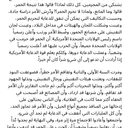
يشتكي من المجرمين، كل ذلك لماذا؟ قالوا: هذا نتيجة الخمر،
قالوا: وما المانع، ولماذا لا نحرم الخمر؟! ودُرِسَ الأمر دراسة جادة،
وحسبت التكاليف التي يمكن أن تنفق للدعاية لتحريم الخمر،
وعينت وشكلت اللجان والهيئات في مداخل البلاد، وعينت لجان
التفتيش على مصانع الخمور، وضُبط الأمر ورتب وأعلن رسمياً
باسم رئيس الولايات المتحدة الأمريكية: أن الخمر قد حرمت في
الولايات المتحدة جميعاً، وأن الحرب عليها قد أعلنت رسمياً
وشعبياً، وعملت الدعاية دورها، وكلكم يعلم قوة الدعاية الأمريكية
إذا أرادت أن تدعو إلى أي شيءٍ شراً كان أم خيراً.
ومرت السنة الأولى والثانية وتفاقم الأمر خطراً، فضوعفت البنود
للنفقات، وبعثت هيئات التفتيش ورجال التفتيش، وبذلوا الجهود
أكثر وأكثر، وبذلوا التحريات أكبر وأكبر، ثم جاءت التقارير بأن الأمر
قد تفاقم، وأن شربها قد ازداد، وأن المصانع قد أصبحت في
الخفاء أكثر مما كانت في العلانية، وأن الناس يحتالون على
إدخالها من المنافذ بجميع أنواع الحيل، وأن الأمر قد تجاوز الحد،
وأن كل المليارات التي أنفقت في الدعاية لم تجد أي شيءٍ،
واجتمعوا وأعادوا الاجتماع مرة إثر مرة، وفي النهاية لم يجدوا بُداً
من أن يعلنوا رسمياً وشعبياً أن الحرب على الخمر قد انتهت وأنها