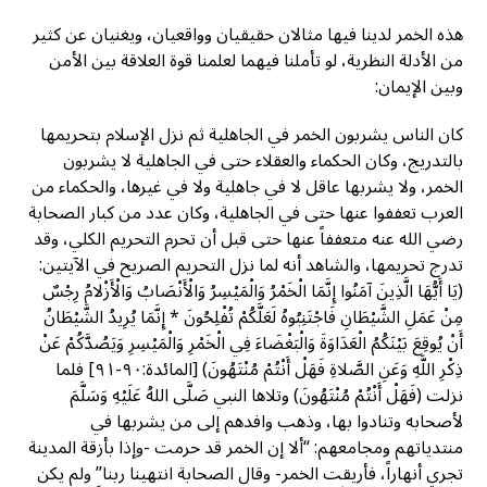
هذه الخمر لدينا فيها مثالان حقيقيان وواقعيان، ويغنيان عن كثير
من الأدلة النظرية، لو تأملنا فيهما لعلمنا قوة العلاقة بين الأمن
وبين الإيمان:
كان الناس يشربون الخمر في الجاهلية ثم نزل الإسلام بتحريمها
بالتدريج، وكان الحكماء والعقلاء حتى في الجاهلية لا يشربون
الخمر، ولا يشربها عاقل لا في جاهلية ولا في غيرها، والحكماء من
العرب تعففوا عنها حتى في الجاهلية، وكان عدد من كبار الصحابة
رضي الله عنه متعففاً عنها حتى قبل أن تحرم التحريم الكلي، وقد
تدرج تحريمها، والشاهد أنه لما نزل التحريم الصريح في الآيتين:
(يَا أَيُّهَا الَّذِينَ آمَنُوا إِنَّمَا الْخَمْرُ وَالْمَيْسِرُ وَالْأَنْصَابُ وَالْأَزْلامُ رِجْسٌ
مِنْ عَمَلِ الشَّيْطَانِ فَاجْتَنِبُوهُ لَعَلَّكُمْ تُفْلِحُونَ * إِنَّمَا يُرِيدُ الشَّيْطَانُ
أَنْ يُوقِعَ بَيْنَكُمُ الْعَدَاوَةَ وَالْبَغْضَاءَ فِي الْخَمْرِ وَالْمَيْسِرِ وَيَصُدَّكُمْ عَنْ
ذِكْرِ اللَّهِ وَعَنِ الصَّلاةِ فَهَلْ أَنْتُمْ مُنْتَهُونَ) [المائدة:٩٠-٩١] فلما
نزلت (فَهَلْ أَنْتُمْ مُنْتَهُونَ) وتلاها النبي صَلَّى اللهُ عَلَيْهِ وَسَلَّمَ
لأصحابه وتنادوا بها، وذهب وافدهم إلى من يشربها في
منتدياتهم ومجامعهم: “ألا إن الخمر قد حرمت -وإذا بأزقة المدينة
تجري أنهاراً، فأريقت الخمر- وقال الصحابة انتهينا ربنا” ولم يكن