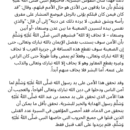
ذلك فهذا شأن النفوس البشرية، فأخبرهم النبي صَلَّى اللهُ عَلَيْهِ
وَسَلَّمَ بأن ما يلاقون من الأذى هو حال الأمم قبلهم، وقال: “قد
كان فيمن كان قبلكم يؤتى بالرجل فيوضع المنشار على مفرق
رأسه ويشق شقين، لا يرده ذلك عن دينه” إلى أن قال: “والذي
نفسي بيده لتسيرن الضعينة ما بين عدن وصنعاء -أو أبين
وصنعاء – لا تخاف إلا الله” فبشرهم النبي صَلَّى اللهُ عَلَيْهِ وَسَلَّمَ
بأن الأمن سوف يستتب بفضل الإيمان بالله تبارك وتعالى، حتى
إن الضعينة سوف تقطع هذه المسافة في جزيرة العرب لا تخاف
إلا الله تبارك وتعالى، وفعلاً لم يمض وقتاً طويلاً حتى كان الراعي
وغيره يقطع المفاوز وهو لا يخاف إلا الله تبارك وتعالى والذئب
على غنمه، أما البشر فلا يخاف منهم أبداً.
وقد تحقق هذا الأمن على يد رسول الله صَلَّى اللهُ عَلَيْهِ وَسَلَّمَ لما
آمن الناس ودخلوا في دين الله تبارك وتعالى أفواجاً، والعجيب أن
هذا الأمن الذي تحقق على يد محمد بن عبد الله صَلَّى اللهُ عَلَيْهِ
وَسَلَّمَ رسول الهداية والخير للبشرية، تحقق بأقل ما يمكن أن
يتحقق من الدماء، فقد أحصى المؤلفون في السيرة عدد القتلى
الذين قتلوا في جميع الحروب التي خاضها النبي صَلَّى اللهُ عَلَيْهِ
وَسَلَّمَ، فلم يزيدوا على ألف قتيل فقط.