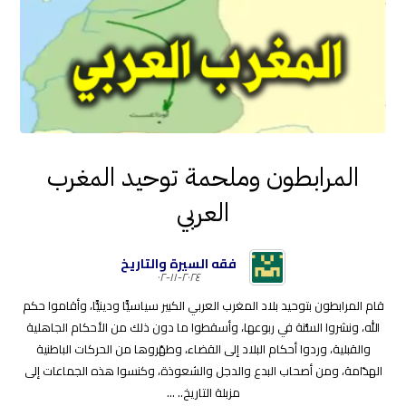
المرابطون وملحمة توحيد المغرب
العربي
فقه السيرة والتاريخ
٢٠٢٤-١١-٠٢
قام المرابطون بتوحيد بلاد المغرب العربي الكبير سياسيًّا ودينيًّا، وأقاموا حكم
الله، ونشروا السُّنة في ربوعها، وأسقطوا ما دون ذلك من الأحكام الجاهلية
والقبلية، وردوا أحكام البلاد إلى القضاء، وطهّروها من الحركات الباطنية
الهدّامة، ومن أصحاب البدع والدجل والشعوذة، وكنسوا هذه الجماعات إلى
مزبلة التاريخ.. ...