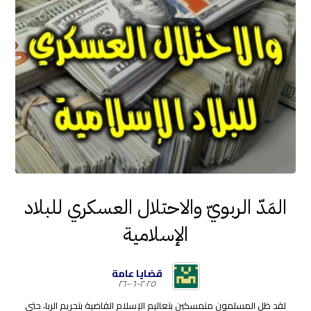
المَدّ الربويّ والاحتلال العسكري للبلاد
الإسلامية
قضايا عامة
٢٠٢٥-٠٦-٢٦
لقد ظل المسلمون متمسكين بتعاليم الإسلام القاضية بتحريم الربا، حتى