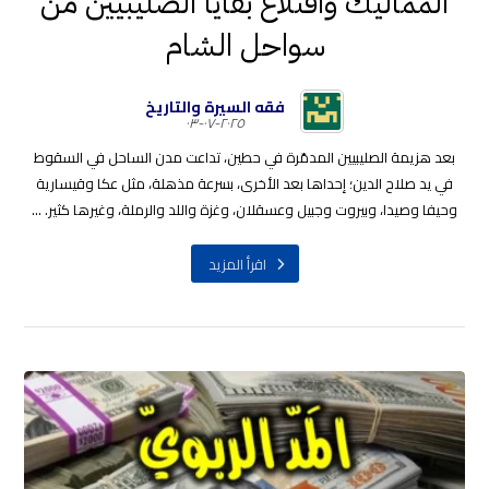
المماليك واقتلاع بقايا الصليبيين من
سواحل الشام
فقه السيرة والتاريخ
٢٠٢٥-٠٧-٠٣
بعد هزيمة الصليبيين المدمّرة في حطين، تداعت مدن الساحل في السقوط
في يد صلاح الدين؛ إحداها بعد الأخرى، بسرعة مذهلة، مثل عكا وقيسارية
وحيفا وصيدا، وبيروت وجبيل وعسقلان، وغزة واللد والرملة، وغيرها كثير. ...
اقرأ المزيد