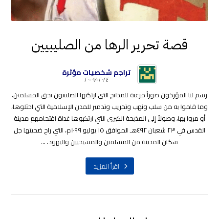
قصة تحرير الرها من الصليبيين
تراجم شخصيات مؤثرة
٢٠٢٤-٠٧-٢٠
رسم لنا المؤرخون صوراً مرعبة للمذابح التي ارتكبها الصليبيون بحق المسلمين،
وما قاموا به من سلب ونهب وتخريب وتدمير للمدن الإسلامية التي احتلوها،
أو مروا بها، وصولاً إلى المذبحة الكبرى التي ارتكبوها غداة اقتحامهم مدينة
القدس في ٢٣ شعبان ٤٩٢هـ الموافق ١٥ يوليو ١٠٩٩م، التي راح ضحيتها جل
سكان المدينة من المسلمين والمسيحيين واليهود. ...
اقرأ المزيد