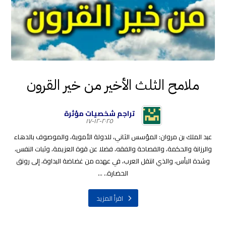
ملامح الثلث الأخير من خير القرون
تراجم شخصيات مؤثرة
٢٠٢٥-١٢-١٧
عبد الملك بن مروان: المؤسس الثاني، للدولة الأموية، والموصوف بالدهاء
والرزانة والحكمة، والفصاحة والفقه، فضلا عن قوة العزيمة، وثبات النفس،
وشدة البأس، والذي انتقل العرب، في عهده من غضاضة البداوة، إلى رونق
الحضارة.. ...
اقرأ المزيد