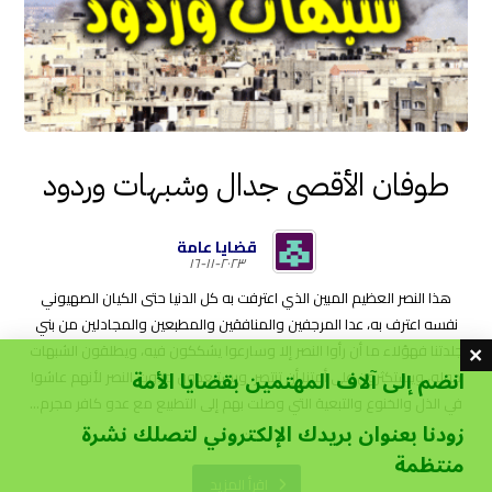
طوفان الأقصى جدال وشبهات وردود
قضايا عامة
٢٠٢٣-١١-١٦
هذا النصر العظيم المبين الذي اعترفت به كل الدنيا حتى الكيان الصهيوني
نفسه اعترف به، عدا المرجفين والمنافقين والمطبعين والمجادلين من بني
جلدتنا فهؤلاء ما أن رأوا النصر إلا وسارعوا يشككون فيه، ويطلقون الشبهات
انضم إلى آلاف المهتمين بقضايا الأمة
حوله، ويستكثرون على أمتنا أن تنتصر، ويستبعدون حدوث النصر لأنهم عاشوا
في الذل والخنوع والتبعية التي وصلت بهم إلى التطبيع مع عدو كافر مجرم...
زودنا بعنوان بريدك الإلكتروني لتصلك نشرة
...
منتظمة
اقرأ المزيد