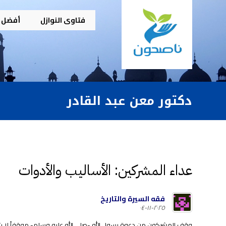
فتاوى النوازل
أفضل م
دكتور معن عبد القادر
عداء المشركين: الأساليب والأدوات
فقه السيرة والتاريخ
٢٠٢٥-١١-٠٤
وقف المشركون من دعوة رسول الله -صلى الله عليه وسلم- موقفاً لا ي