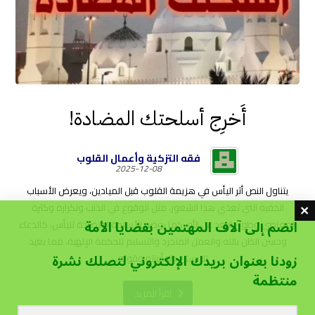
أَخرِج أسلحتك المضادة!
فقه التزكية وأعمال القلوب
2025-12-08
يتناول النص أثر اليأس في هزيمة القلوب قبل الميادين، ويعرض الأسباب
الخفية التي تغذي هذا الشعور، مثل الوقوع في الذنب وتكراره وكثرة
انضم إلى آلاف المهتمين بقضايا الأمة
المعاصي وطول البعد عن الله. كما يوضح الأسلحة المضادة لليأس، كالدعاء
وحسن الظن بالله والعمل المتجرد والتسليم للحكمة الإلهية، مما يعيد
زودنا بعنوان بريدك الإلكتروني لتصلك نشرة
للإنسان طمأنينته وقوته. ...
منتظمة
اقرأ المزيد