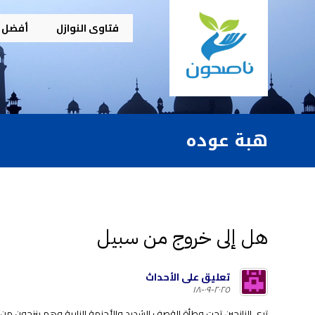
فتاوى النوازل
أفضل م
هبة عوده
هل إلى خروج من سبيل
تعليق على الأحداث
٢٠٢٥-٠٩-١٨
ترى النازحين تحت وطأة القصف الشديد والأحزمة النارية وهم ينزحون من