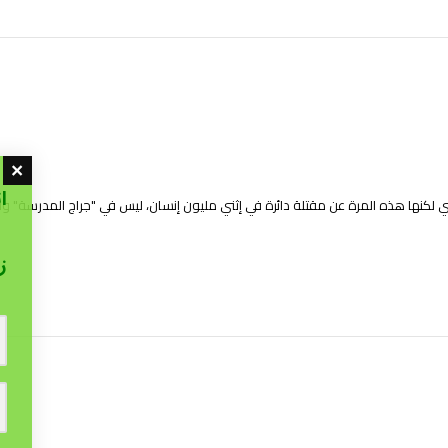
ا
ني لكنها هذه المرة عن مقتلة دائرة في إثني مليون إنسان، ليس في "جراج المدرسة" و
ز