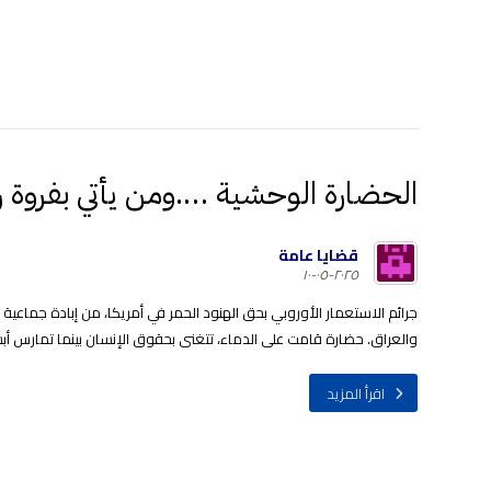
الحضارة الوحشية ….ومن يأتي بفروة
قضايا عامة
٢٠٢٥-٠٥-١٠
جرائم الاستعمار الأوروبي بحق الهنود الحمر في أمريكا، من إبادة جماعية
والعراق. حضارة قامت على الدماء، تتغنى بحقوق الإنسان بينما تمارس أبشع 
اقرأ المزيد