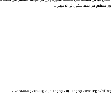
ون بمقامع من حديد ليلقون في نار جهنم. ...
عداً أبداً..مهما فعلت. ومهما تنازلت. ومهما تخليت وانسحبت واستسلمت. ...