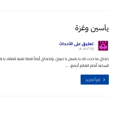
ياسين وغزة
تعليق على الأحداث
٢٠٢٥-٠٥-٠٨
ذبحني ما حدث لك يا ياسين يا حبيبي، وتذبحني أيضاً قصة تشبه قصتك يا ب
الساعه أمام العالم أجمع . ...
اقرأ المزيد