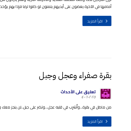
أمامها في الآخرة يعضون على أيديهم يتمنون لو كانوا ترابا فإذا بهم يؤخذ
اقرأ المزيد
بقرة صفراء وعجل وجبل
تعليق على الأحداث
٢٠٢٥-٠٦-٠٤
من ماطل في بقرة...وأُشرِب في قلبه عجل...وتكبر على جبل..لن ينجز معك و
اقرأ المزيد