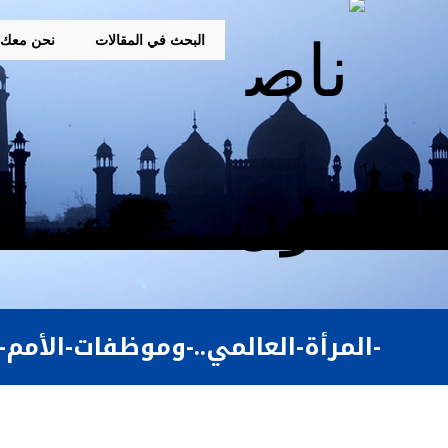
البحث في المقالات
نحن معك
-المرأة-العالمي..-وموظفات-الأمم-ا