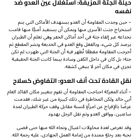
حيلة الجثة المزيفة: استغلال عين العدو ضد
نفسه
– حين وجدت المقاومة أن العدو يستهدف الأماكن التي يتم
استخراج جثث الأسرى منها ويمكن أن يستفيد أمنيًّا منها قامت
بخداعه عبر إلقاء جثة في أحد أماكن الحفر وهي تعلم أن الطيران
يرصد كل شيء، وبالفعل وقع العدو في الخديعة ونشر المقطع ثم
أخرجت المقاومة مقطعًا تُظهر فيه أن الجثة التي ظهرت لم تكن
جثة؛ بل كان في داخل الكفن وسادة بينما كانت الجثة الحقيقية
تجري في مكان آخر لا ينبغي كشفه.
نقل القادة تحت أنف العدو: التفاوض كسلاح
– أثناء المعركة احتاجت المقاومة أن تقوم بتغيير مكان القائد العام
أبي خالد ولكن المخاطرة في ذلك كبيرة من غير شك، فقدمت
عرضًا بالإفراج عن امرأةٍ مُسنة مقابل وقف حركة الطيران لمدة
ساعتين، ووافق العدو وتم نقل الرجل بهدوء.
وقد تعرض لعدة محاولات اغتيال ونجاه الله منها حتى قضى
نحبه بعد رحلةٍ ممتدة من إمامة العمل الجهادي، عليه رحمة الله.