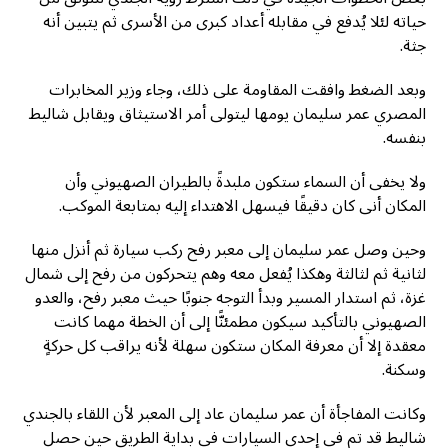
حياته لئلا يُدفع في مقابله أعداد كبرى من الأسرى ثم يتبين أنه
جثة.
وبعد الضغط وافقت المقاومة على ذلك، وجاء وزير المخابرات
المصري عمر سليمان يومها ليتولى أمر الاستيثاق ويقابل شاليط
بنفسه.
ولا يخفى أن السماء ستكون ملبدةً بالطيران الصهيوني وأن
المكان أنى كان دقيقًا فيسهل الاهتداء إليه بمتابعة الموكب.
وحين وصل عمر سليمان إلى معبر رفح ركب سيارة ثم أنزل منها
لثانية ثم لثالثة وهكذا يُفعل معه وهم يتحركون من رفح إلى شمال
غزة، ثم استدار المسير وبدأ التوجه جنوبًا حيث معبر رفح، والعدو
الصهيوني بالتأكيد سيكون مطمئنًّا إلى أن الخطة مهما كانت
معقدة إلا أن معرفة المكان ستكون سهلة لأنه يراقب كل حركةٍ
وسكنة.
وكانت المفاجأة أن عمر سليمان عاد إلى المعبر لأن اللقاء بالجندي
شاليط قد تم في إحدى السيارات في بداية الطريق حين حصل