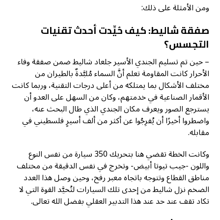
ومن الأمثلة على ذلك:
صفقة شاليط: كيف حُيِّدت أحدث تقنيات
التجسس؟
– حين تم تسليم الجندي الأسير جلعاد شاليط ضمن صفقة وفاء
الأحرار كانت المقاومة تعلم أنَّ السماء مُلبَّدةٌ بالطيران من
مختلف الأشكال بما يمتلكه من أعلى درجات التقنية، وربما كانت
الأقمار الصناعية في خدمتهم، وكان من السهل على العدو أن
يسترجع الصور ويعرف مكان الجندي الذي طال البحث عنه،
واضطروا أخيرًا أن يُفرِجُوا عن أكثر من ألف أسيرٍ فلسطيني في
مقابله.
وكانت الخطة تقضي هنا بتحريك 350 سيارة من نفس النوع
واللون -جيب تيوتا أبيض- وتخرج في نفس الدقيقة من مختلف
مناطق القطاع وتتوجه باتجاه معبر رفح، وحين وصل هذا العدد
الضخم نزل شاليط من إحدى تلك السيارات لتُحيَّد القوة التي لا
تكاد تقف عند حد عند هذا التدبير العقلي بفضل الله تعالى.