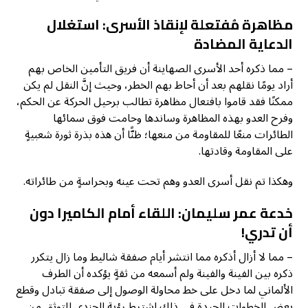
مظاهرة مُفتعلة لإنقاذ الأسرى: استغلال
الدعاية المضادة
– مما ذكره أحد الأسرى الصهاينة أن فريق التأمين الخاص بهم
أراد يومًا نقلهم بعد أن أحاط بهم الخطر، وحيث إنَّ النقل لم يكن
ممكنًا فقد قاموا بافتعال مظاهرة تطالب برحيل الحركة عن الحكم،
وفرح العدو بهذه المظاهرة وساندها وحامت فوق سمائها
الطائرات منعًا للمقاومة من منعها؛ ظنًّا أن هذه بذرة ثورة شعبيةٍ
على المقاومة وقادتها.
وهكذا تم نقل أسرى العدو وهم تحت عينه وبحراسةٍ من طائراته.
خدعة عمر سليمان: اللقاء أمام الكاميرا دون
أن تدري!
– مما لا أزال أذكره مما انتشر أيام صفقة شاليط وما زال يتكرر
ذكره بين الفينة والفينة ولم أسمعه من ثقةٍ يؤكده أن الطرف
الألماني لما دخل على خط محاولة الوصول إلى صفقة تبادل وقطع
بعض الخطوات الجيدة في ذلك اشترط رؤية الجندي للتوثق من