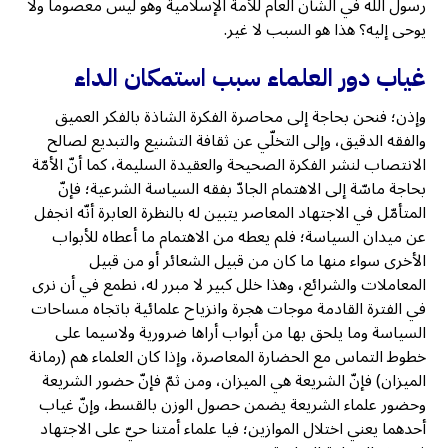
رسول الله في الشأن العام للأمة الإسلامية وهو ليس معصوما ولا
يوحى إليه؟ هذا هو السبب لا غير.
غياب دور العلماء سبب استمكان الداء
وإذن؛ فنحن بحاجة إلى محاصرة الفكرة الشاذة بالفكر العميق
والفقه الدقيق، وإلى التخلّي عن ثقافة التشنيع والتبديع لصالح
الانتصاب لنشر الفكرة الصحيحة والعقيدة السليمة، كما أنّ الأمّة
بحاجة ماسّة إلى الاهتمام الجادّ بفقه السياسة الشرعية؛ فإنّ
المتأمّل في الاجتهاد المعاصر يتبين له بالنظرة العابرة أنّه انجفل
عن ميدان السياسة؛ فلم يعطه من الاهتمام ما أعطاه للأبواب
الأخرى سواء منها ما كان من قبيل الشعائر أو من قبيل
المعاملات والشرائع، وهذا خلل كبير لا مبرر له، نطمع في أن نرى
في الفترة القادمة موجات هجرة وانزياح علمائية باتجاه مساحات
السياسة وما يلحق بها من أبواب أراها ضرورية ولاسيما على
خطوط التماس مع الحضارة المعاصرة، وإذا كان العلماء هم (رمانة
الميزان) فإنّ الشريعة هي الميزان، ومن ثمّ فإنّ حضور الشريعة
وحضور علماء الشريعة يضمن حصول الوزن بالقسط، وإنّ غياب
أحدهما يعني اختلال الموازين؛ فيا علماء أمتنا حيّ على الاجتهاد