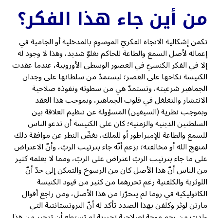
من أين جاء هذا الفكر؟
تكمن إشكالية الاتجاه الفكريّ الموسوم بالمدخلية أو الجامية في
إعماله لأصل السمع والطاعة للحاكم بغلوّ شديد، وهذا لا وجود له
إلا في الفكر الكنسيّ في العصور الوسطى الأوروبية، عندما عقدت
الكنيسة نكاحها على القصر؛ ليستمدّ من سلطانها على وجدان
الجماهير شرعيته، وتستمدّ هي من سطوته ونفوذه صلاحية
الانتشار والتغلغل في قلوب الجماهير، وبموجب هذا العقد
وبموجب نظرية (السيفين) المسؤولة عن تنظيم العلاقة بين
السلطتين الدينية والزمنية؛ كان على الكنيسة أن تدعو الناس
للسمع والطاعة للإمبراطور أو للملك، بغضّ النظر عن موافقة ذلك
لمنهج الله أو مخالفته؛ بزعم أنّه جاء بترتيب الربّ، وأنّ الاعتراض
على ما جاء بترتيب الربّ اعتراض على الربّ، ومما لا يعلمه كثير
من الناس أنّ هذا الأصل كان من الرسوخ والتمكن إلى حدّ أنّ
اللوثرية والكلفنية رغم تحررهما من كثير من قيود الكنيسة
الكاثوليكية في روما لم يتحرّرا من هذا الأصل، ومن راجع أقوال
مارتن لوثر وكلفن بهذا الصدد تأكد له أنّ البروتستانتية التي
ولدت من رحم موجة إصلاحية تحررية لم تستطع أن تتحرر من هذا