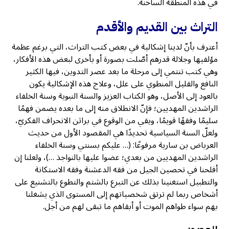
في هذه المنطقة الساخنة.
التراث بين القديم والأقدم
أعترف بأنّ لدينا إشكالية في بعض كتب التراث، التي برغم عظمة
مؤلفيها وجلالة قدرهم أصّلت بصورة أو بأخرى لبعض هذه الأفكار،
وهي كتب تنتمي إلى مرحلة ما بعد عصر التدوين، فيها الكثير
النافع والقليل المنطوي على علل، وعلاج هذه الإشكالية يكون
بالعود إلى الأصل، وهو الكتاب العزيز والسنة النبوية وسنة الخلفاء
الراشدين المهديين؛ فإنّ الانطلاق منه إلى ما بعده يضمن فهمًا
سليمًا وفقهًا قويمًا، ويقي من الوقوع في براثن الانحراف الفكريّ،
ولعلّ السنة السياسية تحديدًا هي المقصود الأول من حديث
العرباض بن سارية مرفوعًا: (… عليكم بسنتي وسنة الخلفاء
الراشدين المهديين من بعدي؛ عضوا عليها بالنواجذ …)، ولعلنا إن
أفلحنا في تحصين الجيل من فقه الدعشنة وفقه الاستكانة
والتطبيل استغنينا بذلك عن التبرع بالشتم والتطوع بالتشنيع على
أشخاص ربما لم ترتق شخصياتهم إلى المستوى الذي يشغلنا
بهم سواء طواهم الموت أو أبقاهم ما تبقى لهم من أجل.