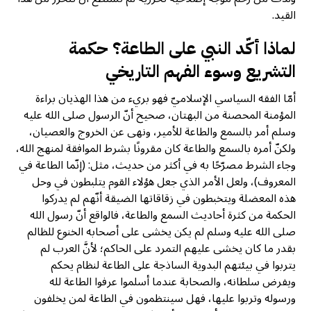
القيد.
لماذا أكّد النبي على الطاعة؟ حكمة
التشريع وسوء الفهم التاريخي
أمّا الفقه السياسي الإسلاميّ فهو بريء من هذا الهذيان براءة
المؤمنة المحصنة من البهتان، صحيح أنّ الرسول صلى الله عليه
وسلم أمر بالسمع والطاعة للأمير، ونهى عن الخروج والعصيان،
ولكنّ أمره بالسمع والطاعة كان مقرونًا بشرط الموافقة لمنهج الله،
وجاء الشرط مصرّحًا به في أكثر من حديث، مثل: (إنّما الطاعة في
المعروف)، ولعل الأمر الذي جعل هؤلاء القوم يتلبطون في وحل
هذه المعضلة ويتخبطون في زقاقاتها الضيقة أنّهم لم يدركوا
الحكمة من كثرة أحاديث السمع والطاعة، فالواقع أنّ رسول الله
صلى الله عليه وسلم لم يكن يخشى على أصحابه الخنوع للظالم
بقدر ما كان يخشى عليهم التمرد على الحاكم؛ لأنَّ العرب لم
يتربوا في بيئتهم البدوية الساذجة على الطاعة لنظام يحكم
ويفرض سلطانه، والصحابة عندما أسلموا عرفوا الطاعة لله
ورسوله وتربوا عليها، فهل سينتظمون في الطاعة لمن يخلفون