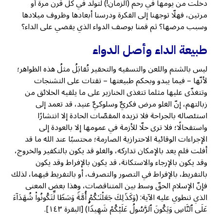
دخلت من يومها في رحم (الزمان!) لتولد في كلّ قرن مرة أو
مرتين، فهلّا توجهنا إلى الفكرة ودرسنا أبعادها وظروف ميلادها
وسبب مرضها؟ ثم قمنا بوصف الدواء الذي يقضي على الداء؟
طبيعة الداء وأصل الدواء
ليس بالشتم واللعن والتسفيه والتحقير تُقابَلُ مثلُ هذه الظواهر؛
لأنّها – فيما يبدو وبحكم طبيعتها – تقتات على التشنجات
وتتغذّى عليها مثلما تتغذى الخنازير على ما يلقيه الخلائق من
زبالتهم، إنّ الغلو مرض فكريٌّ وسلوكيٌّ عنيد، قد تعمد إلى
استئصاله بالجراحة فلا تزيده المقصّات الحادة إلا انتشارًا
واستفحالًا؛ فلا ترى حلّا للأزمة في عمومها إلا بالعودة إلى
الإجراءات الوقائية الاحترازية الصارمة؛ محتسبًا عند الله ما قد
أفلت فلم يعد بالإمكان تداركه، والغلو قد يكون بالتكفير والخروج،
وقد يكون بالإرجاء والاستكانة، قد يكون بالإفراط وقد يكون
بالتفريط، بالإفراط في التصور والتصرف، أو بالتفريط فيهما، لذلك
فإنّ الإسلام الحقّ وسط بين المتناقضات، وهذا بعض المعنى
الذي تنطوي عليه الآية: (وَكَذَ ٰ⁠لِكَ جَعَلۡنَـٰكُمۡ أُمَّةࣰ وَسَطࣰا لِّتَكُونُوا۟ شُهَدَاۤءَ
عَلَى ٱلنَّاسِ وَیَكُونَ ٱلرَّسُولُ عَلَیۡكُمۡ شَهِیدࣰاۗ) [البقرة ١٤٣].