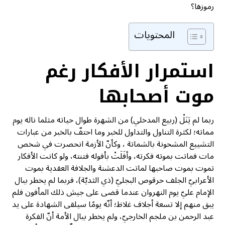
رموزها؟
المحتويات
استمرار الأفكار رغم
موت أصحابها
ربما لم يَنَلْ (ربيع المدخلي) من الشهرة طوال حياته مثلما ناله يوم
مماته؛ لكثرة التناول والتداول للخبر وما احتفّ بالخبر من عبارات
التشييع المشحونة بالشماتة ، وكأنّ الأزمة انحصرت في شخص
مات فماتت بموته فكرته، وأفَلَتْ بأفوله فتنته، ولو كانت الأفكار
تموت بموت صاحبها لماتت الدعشنة والجلافة العقدية بموت
الأعرابيّ الجلف حرقوص البجليّ (ذي الثديّة)، فربما لم يخطر ببال
الإمام عليّ يوم النهروان عندما قضى على جيش ذلك المأفون فلم
يبق منهم إلا تسعة أجلاف غلاظ؛ أنّه يومًا سيلقى الشهادة على يد
عبد الرحمن بن ملجم الخارجيّ، ولم يخطر ببال الأمة أنّ الفكرة