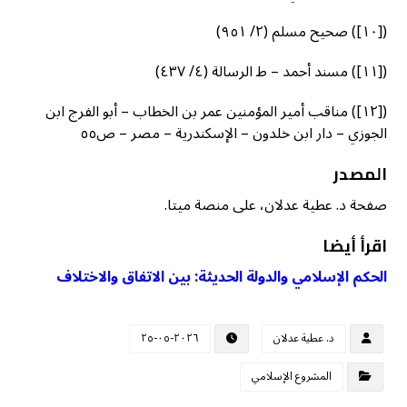
([١٠]) صحيح مسلم (٢/ ٩٥١)
([١١]) مسند أحمد – ط الرسالة (٤/ ٤٣٧)
([١٢]) مناقب أمير المؤمنين عمر بن الخطاب – أبو الفرج ابن
الجوزي – دار ابن خلدون – الإسكندرية – مصر – ص٥٥
المصدر
صفحة د. عطية عدلان، على منصة ميتا.
اقرأ أيضا
الحكم الإسلامي والدولة الحديثة: بين الاتفاق والاختلاف
د. عطية عدلان
٢٠٢٦-٠٥-٢٥
المشروع الإسلامي