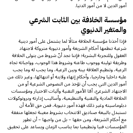
أمور الدين لا من أمور الدنيا.
مؤسسة الخلافة بين الثابت الشرعي
والمتغير الدنيوي
فإذا أخذنا مؤسسة الخلافة مثالًا لما يشتمل على أمور دينية
شرعية تنظمها أحكام الشريعة وأمور دنيوية متروكة لاجتهاد
العقول وللتجربة البشرية؛ فإننا نجد أنّ شروط من يتولى الخلافة
وطريقة توليته ووجوب طاعته وشروط هذا الوجوب، وواجباته تجاه
الرعية، وتنظيم العلاقة بينه وبين الرعية، وما يجب له وما يجب
عليه داخليا وخارجيا، وأحكام إنهاء ولايته أو انتهائها، وغير ذلك من
أمور الدين التي يجب أن تؤخذ من النصوص الشرعية أو من
الاجتهاد الشرعيّ، أمّا الأمور التقنية وآليات الاختيار ومؤسسات
الخلافة المادية والتقنية والتنظيمية، وأساليب إدارته وبروتوكولات
دبلوماسيته وغير ذلك فهذه أمور دنيوية، فمن حق الأمة أن
تستبدل بالبيعة صناديق الانتخاب بشروط معينة تجعلها متفقة
مع أحكام الشريعة، ومن حقها – بل من واجبها – أن تطور
المؤسسات فنيا وتنظيميا بما يناسب الزمان ويساعد على تحقيق