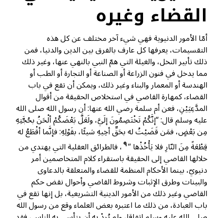
القضاء وغيره
أمّا الأمور الدنيوية فهي شيء آخر مختلف عن كل هذه
التقسيمات، يعرفها كل عارف بالفرق بين الدين والدنيا، فمن
ذلك تأبير النخل، والغيلة التي همّ النبي بالنهي عنها، وغير ذلك
مما يدخل في فنون الزراعة أو الصناعة أو التجارة أو الطب أو
الهندسة أو المعمار والبناء وغير ذلك، ويمكن أن تقع في باب
القضاء، كمهارة القاضي في استخلاص الحقيقة من أقوال
المدَّعِيَيْنِ، فعن أم سلمة رضي الله عنها: أن رسول الله صلى الله
عليه وسلم قال: “إنَّكُمْ تَخْتَصِمُونَ إلَيَّ، ولَعَلَّ بَعْضَكُمْ ألْحَنُ بحُجَّتِهِ
مِن بَعْضٍ، فمَن قَضَيْتُ له بحَقِّ أخِيهِ شيئًا، بقَوْلِهِ: فإنَّما أقْطَعُ له
٩
قِطْعَةً مِنَ النّارِ فلا يَأْخُذْها “
، فالطرائق العقلية التي يهتدي من
خلالها القاضي إلى الحقيقة باستقراء كلام المتخاصمين أمر
دنيويّ، بينما الأحكام المنظمة للقضاء والمتعلقة بالدعاوى
والبينات وطرق الإثبات وشروط القاضي وأحوال نقض حكم
القاضي وغير ذلك من الأمور الدينية التشريعية، بل إنها تقع في
باب العبادة، من ذلك ما اعتبره بعض العلماء وقع من رسول الله
صلى الله عليه وسلم اتفاقا، ولم يُرِدْ به أن يتأسى به الناس، فقد