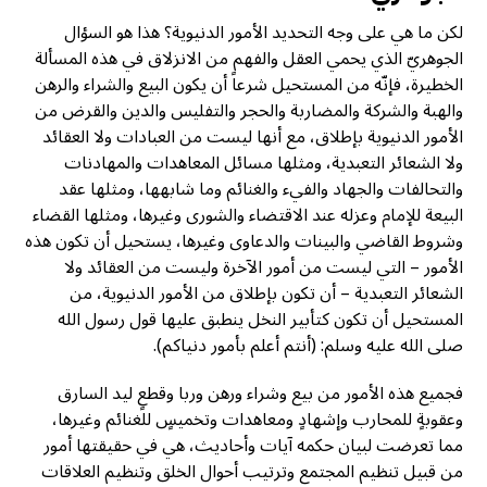
لكن ما هي على وجه التحديد الأمور الدنيوية؟ هذا هو السؤال
الجوهريّ الذي يحمي العقل والفهم من الانزلاق في هذه المسألة
الخطيرة، فإنّه من المستحيل شرعاً أن يكون البيع والشراء والرهن
والهبة والشركة والمضاربة والحجر والتفليس والدين والقرض من
الأمور الدنيوية بإطلاق، مع أنها ليست من العبادات ولا العقائد
ولا الشعائر التعبدية، ومثلها مسائل المعاهدات والمهادنات
والتحالفات والجهاد والفيء والغنائم وما شابهها، ومثلها عقد
البيعة للإمام وعزله عند الاقتضاء والشورى وغيرها، ومثلها القضاء
وشروط القاضي والبينات والدعاوى وغيرها، يستحيل أن تكون هذه
الأمور – التي ليست من أمور الآخرة وليست من العقائد ولا
الشعائر التعبدية – أن تكون بإطلاق من الأمور الدنيوية، من
المستحيل أن تكون كتأبير النخل ينطبق عليها قول رسول الله
صلى الله عليه وسلم: (أنتم أعلم بأمور دنياكم).
فجميع هذه الأمور من بيع وشراء ورهن وربا وقطعٍ ليد السارق
وعقوبةٍ للمحارب وإشهادٍ ومعاهدات وتخميسٍ للغنائم وغيرها،
مما تعرضت لبيان حكمه آيات وأحاديث، هي في حقيقتها أمور
من قبيل تنظيم المجتمع وترتيب أحوال الخلق وتنظيم العلاقات