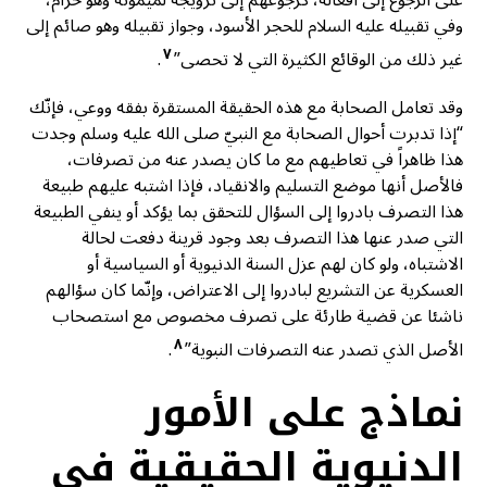
على الرجوع إلى أفعاله، كرجوعهم إلى تزويجه لميمونة وهو حرام،
وفي تقبيله عليه السلام للحجر الأسود، وجواز تقبيله وهو صائم إلى
٧
غير ذلك من الوقائع الكثيرة التي لا تحصى”
.
وقد تعامل الصحابة مع هذه الحقيقة المستقرة بفقه ووعي، فإنّك
“إذا تدبرت أحوال الصحابة مع النبيّ صلى الله عليه وسلم وجدت
هذا ظاهراً في تعاطيهم مع ما كان يصدر عنه من تصرفات،
فالأصل أنها موضع التسليم والانقياد، فإذا اشتبه عليهم طبيعة
هذا التصرف بادروا إلى السؤال للتحقق بما يؤكد أو ينفي الطبيعة
التي صدر عنها هذا التصرف بعد وجود قرينة دفعت لحالة
الاشتباه، ولو كان لهم عزل السنة الدنيوية أو السياسية أو
العسكرية عن التشريع لبادروا إلى الاعتراض، وإنّما كان سؤالهم
ناشئا عن قضية طارئة على تصرف مخصوص مع استصحاب
٨
الأصل الذي تصدر عنه التصرفات النبوية”
.
نماذج على الأمور
الدنيوية الحقيقية في