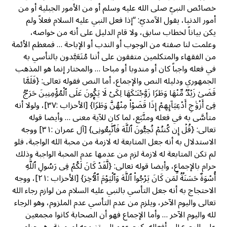
خصائص النبيّ صلى الله عليه وسلم أو من الأمور الجبلية أو من
أمور الدنيا، يقول الآمديّ: “إذا فعل النبي عليه السلام فعلاً ولم
يكن بياناً لخطاب سابق، ولا قام الدليل على أنه من خواصه،
وعلمت لنا صفته من الوجوب أو الندب أو الإباحة … فمعظم الأئمة
من الفقهاء والمتكلمين متفقون على أننا مُتَعَبَّدون بالتأسي به
في فعله واجباً كان أو مندوبا أو مباحا … والمختار إنما هو المذهب
الجمهوري ودليله النص والإجماع، أما النص فقوله تعالى: {فَلَمَّا
قَضَىٰ زَیۡدࣱ مِّنۡهَا وَطَرࣰا زَوَّجۡنَـٰكَهَا لِكَیۡ لَا یَكُونَ عَلَى ٱلۡمُؤۡمِنِینَ حَرَجࣱ
فِیۤ أَزۡوَ ٰ⁠جِ أَدۡعِیَاۤىِٕهِمۡ إِذَا قَضَوۡا۟ مِنۡهُنَّ وَطَرࣰاۚ} [الأحزاب :٣٧]، ولولا أنه
متأسَّى به في فعله ومتَّبَع، لما كان للآية معنى … وأيضا قوله
تعالى: {قُلۡ إِن كُنتُمۡ تُحِبُّونَ ٱللَّهَ فَٱتَّبِعُونِی} [آل عمران :٣١] ووجه
الاستدلال به أنه جعل المتابعة له لازمة من محبة الله الواجبة، فلو
لم تكن المتابعة له لازمة لزم من عدمها عدم المحبة الواجبة وذلك
حرام بالإجماع، وأيضا قوله تعالى: {لَّقَدۡ كَانَ لَكُمۡ فِی رَسُولِ ٱللَّهِ
أُسۡوَةٌ حَسَنَةࣱ لِّمَن كَانَ یَرۡجُوا۟ ٱللَّهَ وَٱلۡیَوۡمَ ٱلۡـَٔاخِرَ} [الأحزاب :٢١]، ووجه
الاحتجاج به أنه جعل التأسي بالنبي عليه السلام من لوازم رجاء الله
تعالى واليوم الآخر، ويلزم من عدم التأسي عدم الملزوم، وهو الرجاء
لله واليوم الآخر … وأما الإجماع فهو أن الصحابة كانوا مجمعين