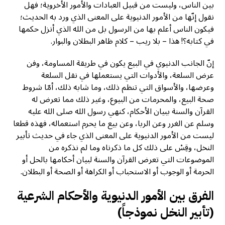
بين الناس، وليست من قبيل العبادات والأمور الأخروية؛ فهل
نقول إنّها من الأمور الدنيوية على المعنى الذي ورد به الحديث؛
فيكون الناس أعلم بها من الرسول بل من الله الذي أنزل حكمها
في كتابه؟! هذا – بلا ريب – كلام ظاهر البطلان والبوار.
إنّ الجانب الدنيوي في البيع يكون في طريقة المساومة، وفن
عرض السلعة، والأدوات التي يستعملها في نقل السلعة
وعرضها، والأسواق التي تنظم ذلك، وما شابه ذلك، أمّا شروط
صحة البيع، والمحرمات من البيوع، وغير ذلك مما تعرض له
القرآن والسنة ببيان الأحكام، كنهي رسول الله صلى الله عليه
وسلم عن الغرر وعن الربا، وعن بيع ما يحرم استعماله، فهذه قطعا
ليست من الأمور الدنيوية على المعنى الذي جاء في حديث تأبير
النخل، وقِسْ على ذلك كل ما ذكرناه وما لم نذكره من
الموضوعات التي تعرض القرآن والسنة لبيان أحكامها بالحل أو
الحرمة أو الوجوب أو الاستحباب أو الكراهة أو الصحة أو البطلان.
الفرق بين الأمور الدنيوية والأحكام الشرعية
(تأبير النخل نموذجاً)