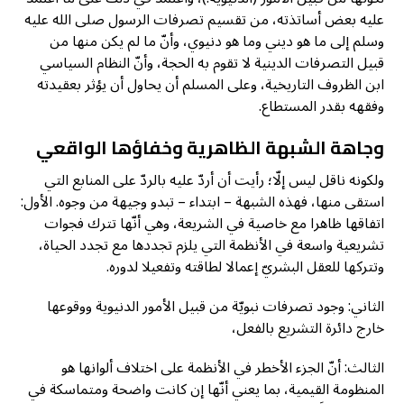
عليه بعض أساتذته، من تقسيم تصرفات الرسول صلى الله عليه
وسلم إلى ما هو ديني وما هو دنيوي، وأنّ ما لم يكن منها من
قبيل التصرفات الدينية لا تقوم به الحجة، وأنّ النظام السياسي
ابن الظروف التاريخية، وعلى المسلم أن يحاول أن يؤثر بعقيدته
وفقهه بقدر المستطاع.
وجاهة الشبهة الظاهرية وخفاؤها الواقعي
ولكونه ناقل ليس إلّا؛ رأيت أن أردّ عليه بالردّ على المنابع التي
استقى منها، فهذه الشبهة – ابتداء – تبدو وجيهة من وجوه. الأول:
اتفاقها ظاهرا مع خاصية في الشريعة، وهي أنّها تترك فجوات
تشريعية واسعة في الأنظمة التي يلزم تجددها مع تجدد الحياة،
وتتركها للعقل البشريّ إعمالا لطاقته وتفعيلا لدوره.
الثاني: وجود تصرفات نبويّة من قبيل الأمور الدنيوية ووقوعها
خارج دائرة التشريع بالفعل،
الثالث: أنّ الجزء الأخطر في الأنظمة على اختلاف ألوانها هو
المنظومة القيمية، بما يعني أنّها إن كانت واضحة ومتماسكة في