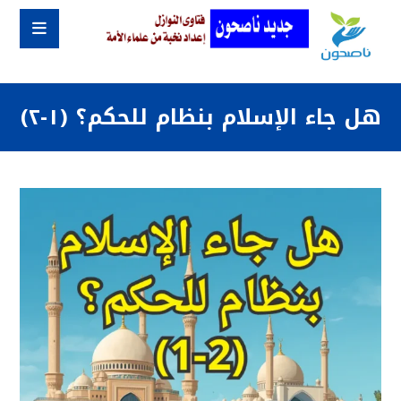
هل جاء الإسلام بنظام للحكم؟ (١-٢)