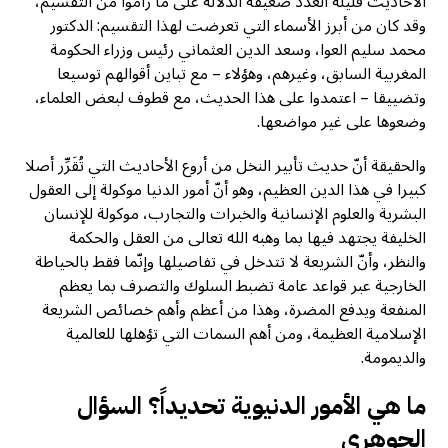
الأحاديث قليلة العدد ضعيفة الدلالة على ما راموا من التقسيم،
وقد كان من أبرز الأسماء التي تعرضت لهذا التقسيم: الدكتور
محمد سليم العوا، وسعد الدين العثماني رئيس وزراء الحكومة
المغربية السابق، وغيرهم، وهؤلاء – مع تباين أقوالهم توسيعا
وتضييقا – اعتمدوا على هذا الحديث، مع قطوف لبعض العلماء،
وضعوها على غير مواضعها.
والحقيقة أنّ حديث تأبير النخل من أروع الأحاديث التي تُقَرِّر أصلا
كبيرا في هذا الدين العظيم، وهو أنّ أمور الدنيا موكولة إلى العقول
البشرية والعلوم الإنسانية والخبرات والتجارب، موكولة للإنسان
الخليفة يجتهد فيها بما وهبه الله تعالى من العقل والحكمة
والنظر، وأنّ الشريعة لا تتدخل في تفاصيلها وإنّما فقط بالحياطة
الخارجية عبر قواعد عامة تضبط السلوك والتصرف بما يعظم
المنفعة ويدفع المضرة، وهذا من أعظم وأهم خصائص الشريعة
الإسلامية العظيمة، ومن أهم السمات التي تؤهلها للعالمية
والديمومة.
ما هي الأمور الدنيوية تحديداً؟ السؤال
الجوهري