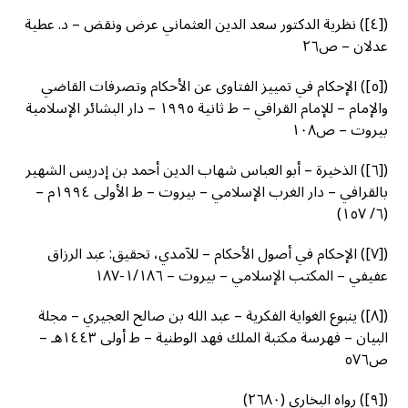
([٤]) نظرية الدكتور سعد الدين العثماني عرض ونقض – د. عطية
عدلان – ص٢٦
([٥]) الإحكام في تمييز الفتاوى عن الأحكام وتصرفات القاضي
والإمام – للإمام القرافي – ط ثانية ١٩٩٥ – دار البشائر الإسلامية
بيروت – ص١٠٨
([٦]) الذخيرة – أبو العباس شهاب الدين أحمد بن إدريس الشهير
بالقرافي – دار الغرب الإسلامي – بيروت – ط الأولى ١٩٩٤م –
(٦/ ١٥٧)
([٧]) الإحكام في أصول الأحكام – للآمدي، تحقيق: عبد الرزاق
عفيفي – المكتب الإسلامي – بيروت – ١/١٨٦-١٨٧
([٨]) ينبوع الغواية الفكرية – عبد الله بن صالح العجيري – مجلة
البيان – فهرسة مكتبة الملك فهد الوطنية – ط أولى ١٤٤٣هـ –
ص٥٧٦
([٩]) رواه البخاري (٢٦٨٠)