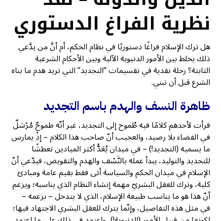
نظرية الفراغ الدستوري
هل ترك الإسلام فراغًا دستوريًا في نظام الحكم، أم أنَّ من يدَّعي
ذلك يخلط بين الأمور الدنيوية الآلية وبين الأحكام الشرعية
الثابتة؟ رحلة نقدية في تقسيمات “التجديد” التي تريد هدم ما بناه
الشرع قبل أن تبني.
ظاهرة النسف والهدم باسم التجديد
قرأت لأحدهم كلامًا فيه طُموح إلى التجديد، غير أنّه طموحٌ مُرْسَلٌ
في الفضاء بلا رصيد، والعجيب أنّ صاحب هذا الكلام – إذْ يمارس
ما يسميه (التجديد!) – في ميدان يُعَدُّ أكثر الميادين تعطشًا
للتجديد والتوليد، يبدأ عمله بالنَّسْف والهدم والتقويض، فيدّعي أنّ
الإسلام في ميدان الحكم والسياسة أتى فقط بقيم عامة ومبادئ
كلية، وترك للعقل البشريّ مهمة إنشاء النظام الذي يناسبه؛ ويزعم
أنّ هذا هو ما يناسب طبيعة الإسلام، الذي لا يتدخل – بزعمه –
في مثل هذه التفاصيل، وإنّما يترك للعقل البشري الاجتهاد فيها؛
لكونها من قبيل الأمور (الدنيوية!)، واعتمد في ذلك على ما اعتمد