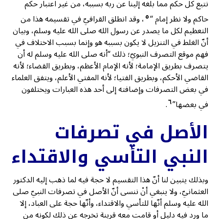
نتبع كل حكم مما بلغه إلينا عن ربه بسببه، من غير اعتبار حكم
٥
حاكم ولا نظر إمام “
، وقد انطلق القرافيّ في تقسيمه هذا من
التعظيم لكل ما يصدر عن رسول الله صلى الله عليه وسلم، وبيان
أنّ الغلط في التنزيل لا يكون بسببه هو وإنما بسبب الاختلاف في
فهم موقع التصرف النبويّ؛ ذلك “أنه صلى الله عليه وسلم له أن
يتصرف بطريق الإمامة؛ لأنه الإمام الأعظم، وبطريق القضاء؛ لأنه
القاضي الأحكم، وبطريق الفتيا؛ لأنه المفتي الأعلم، ويتفق العلماء
في بعض التصرفات وإضافته إلى أحد هذه العبارات ويختلفون
٦
في بعضها”
.
الأصل في تصرفات
النبي التأسي والاقتداء
وبذلك يتبين لنا أنّ هذا التقسيم لا حجة فيه لما ذهب إليه الدكتور
العثمانيّ، ولا ينبغي أنْ ننسى أنّ الأصل في تصرفات النبيّ صلى
الله عليه وسلم أنّها للتأسي والاقتداء، وأنّها حجة على العباد، إلا
ما ورد فيه دليل أو قامت معه قرينة تخرجه عن ذلك لكونه من