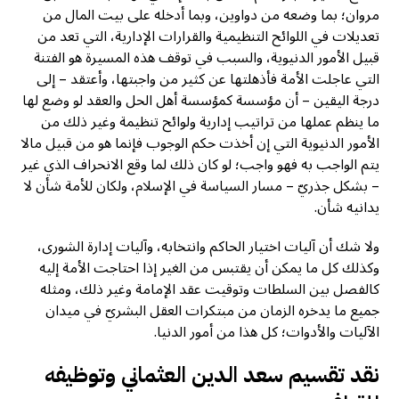
مروان؛ بما وضعه من دواوين، وبما أدخله على بيت المال من
تعديلات في اللوائح التنظيمية والقرارات الإدارية، التي تعد من
قبيل الأمور الدنيوية، والسبب في توقف هذه المسيرة هو الفتنة
التي عاجلت الأمة فأذهلتها عن كثير من واجبتها، وأعتقد – إلى
درجة اليقين – أن مؤسسة كمؤسسة أهل الحل والعقد لو وضع لها
ما ينظم عملها من تراتيب إدارية ولوائح تنظيمة وغير ذلك من
الأمور الدنيوية التي إن أخذت حكم الوجوب فإنما هو من قبيل مالا
يتم الواجب به فهو واجب؛ لو كان ذلك لما وقع الانحراف الذي غير
– بشكل جذريّ – مسار السياسة في الإسلام، ولكان للأمة شأن لا
يدانيه شأن.
ولا شك أن آليات اختيار الحاكم وانتخابه، وآليات إدارة الشورى،
وكذلك كل ما يمكن أن يقتبس من الغير إذا احتاجت الأمة إليه
كالفصل بين السلطات وتوقيت عقد الإمامة وغير ذلك، ومثله
جميع ما يدخره الزمان من مبتكرات العقل البشريّ في ميدان
الآليات والأدوات؛ كل هذا من أمور الدنيا.
نقد تقسيم سعد الدين العثماني وتوظيفه