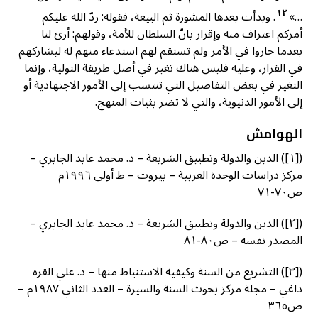
١٢
…»
. وبدأت بعدها المشورة ثم البيعة، فقوله: ردّ الله عليكم
أمركم اعتراف منه وإقرار بانّ السلطان للأمة، وقولهم: أرئ لنا
بعدما حاروا في الأمر ولم تستقم لهم استدعاء منهم له ليشاركهم
في القرار، وعليه فليس هناك تغير في أصل طريقة التولية، وإنما
التغير في بعض التفاصيل التي تنتسب إلى الأمور الاجتهادية أو
إلى الأمور الدنيوية، والتي لا تضر بثبات المنهج.
الهوامش
([١]) الدين والدولة وتطبيق الشريعة – د. محمد عابد الجابري –
مركز دراسات الوحدة العربية – بيروت – ط أولى ١٩٩٦م
ص٧٠-٧١
([٢]) الدين والدولة وتطبيق الشريعة – د. محمد عابد الجابري –
المصدر نفسه – ص٨٠-٨١
([٣]) التشريع من السنة وكيفية الاستنباط منها – د. علي القره
داغي – مجلة مركز بحوث السنة والسيرة – العدد الثاني ١٩٨٧م –
ص٣٦٥