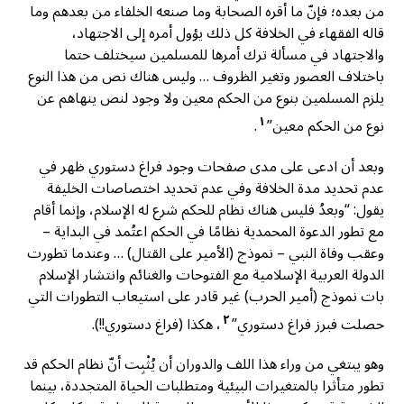
من بعده؛ فإنّ ما أقره الصحابة وما صنعه الخلفاء من بعدهم وما
قاله الفقهاء في الخلافة كل ذلك يؤول أمره إلى الاجتهاد،
والاجتهاد في مسألة ترك أمرها للمسلمين سيختلف حتما
باختلاف العصور وتغير الظروف … وليس هناك نص من هذا النوع
يلزم المسلمين بنوع من الحكم معين ولا وجود لنص ينهاهم عن
١
نوع من الحكم معين”
.
وبعد أن ادعى على مدى صفحات وجود فراغ دستوري ظهر في
عدم تحديد مدة الخلافة وفي عدم تحديد اختصاصات الخليفة
يقول: “وبعدُ فليس هناك نظام للحكم شرع له الإسلام، وإنما أقام
مع تطور الدعوة المحمدية نظامًا في الحكم اعتُمد في البداية –
وعقب وفاة النبي – نموذج (الأمير على القتال) … وعندما تطورت
الدولة العربية الإسلامية مع الفتوحات والغنائم وانتشار الإسلام
بات نموذج (أمير الحرب) غير قادر على استيعاب التطورات التي
٢
حصلت فبرز فراغ دستوري”
، هكذا (فراغ دستوري!!).
وهو يبتغي من وراء هذا اللف والدوران أن يُثْبِت أنّ نظام الحكم قد
تطور متأثرا بالمتغيرات البيئية ومتطلبات الحياة المتجددة، بينما