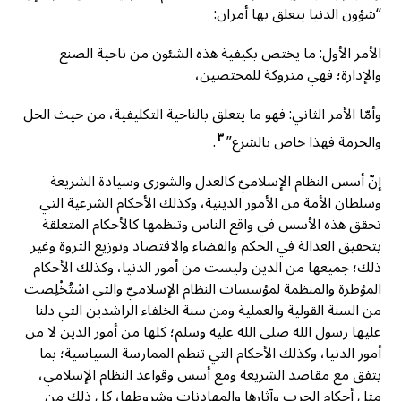
“شؤون الدنيا يتعلق بها أمران:
الأمر الأول: ما يختص بكيفية هذه الشئون من ناحية الصنع
والإدارة؛ فهي متروكة للمختصين،
وأمّا الأمر الثاني: فهو ما يتعلق بالناحية التكليفية، من حيث الحل
٣
والحرمة فهذا خاص بالشرع”
.
إنّ أسس النظام الإسلاميّ كالعدل والشورى وسيادة الشريعة
وسلطان الأمة من الأمور الدينية، وكذلك الأحكام الشرعية التي
تحقق هذه الأسس في واقع الناس وتنظمها كالأحكام المتعلقة
بتحقيق العدالة في الحكم والقضاء والاقتصاد وتوزيع الثروة وغير
ذلك؛ جميعها من الدين وليست من أمور الدنيا، وكذلك الأحكام
المؤطرة والمنظمة لمؤسسات النظام الإسلاميّ والتي اسْتُخْلِصت
من السنة القولية والعملية ومن سنة الخلفاء الراشدين التي دلنا
عليها رسول الله صلى الله عليه وسلم؛ كلها من أمور الدين لا من
أمور الدنيا، وكذلك الأحكام التي تنظم الممارسة السياسية؛ بما
يتفق مع مقاصد الشريعة ومع أسس وقواعد النظام الإسلامي،
مثل أحكام الحرب وآثارها والمهادنات وشروطها، كل ذلك من