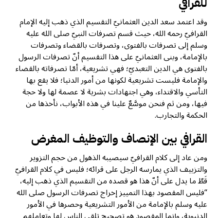
للقرافي
وقد اعتمد سعد الدين العثمانيّ التقسيم الذي ذهب إليه الإمام
القرافيّ رحمه الله، حيث قسم تصرفات النبيّ صلى الله عليه
وسلم إلى تصرفات بالفتوى، وتصرفات بالقضاء وتصرفات
بالإمامة، وبنى العثمانيّ على هذا التقسيم أنّ تصرفات الرسول
بالفتوى هي الدين التعبديّ؛ فهي تشريعية، أمّا تصرفاته بالقضاء
والإمامة فليست تشريعية لكونها من أمور الدنيا؛ فلا يقع بها
التأسي والاقتداء، وهي اجتهادات بشرية لا عصمة لها ولا حجة
فيها، ومن ثم فنحن موسَّعٌ علينا في هذه الأبواب، نأخذها من
الحكمة والتجارب.
القرافي بين الإنصاف والتوظيف المغرض
ومن عاد إلى كلام القرافيّ سيصيبه الذهول من حجم التزوير
والتزييف الذي يمارسه الرجل على قرائه؛ فليس في كلام القرافيّ
قَطّ ما يدل على أنّ هذا هو قصده من التقسيم الذي ذهب إليه،
“فليس المقصود بهذا التمييز إخراج تصرفات الرسول صلى الله
عليه وسلم بالإمامة من الأمور التشريعية وحصرها في الأمور
الدنيوية، وإنما المقصود هو تصحيح تلقي الناس لها وتعاملهم