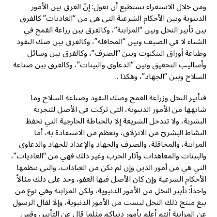
ومن خلال الاستقراء نستطيع أن نقول: إنّ الفرق بين الأمور
الدنيوية وبين الأحكام الشرعية التي هي من “العاديات” كالفرق
بين تأبير النخل وبين “المزابنة”، وكالفرق بين زراعة القمح في
الشتاء لا في الصيف وبين “المحاقلة”، وكالفرق بين صك النقود
وطباعة أوراق البنكنوت وبين “الصرف”، وكالفرق بين وسائل
وأساليب التحقيق وبين “الدعاوى والبينات”، وكالفرق بين صناعة
السلاح وبين “الجهاد”، وهكذا ..
فتأبير النخل وزراعة القمح وصك النقود وصناعة السلاح وما
شابهها من الأمور الدنيوية، التي تركت في الأصل للتجربة
البشرية، ولا تتدخل الشريعة إلا بالحياطة الخارجية التي تحفظ
النشاط البشريّ من الانزلاق، وتعظم من الاستفادة به، أما
المزابنة، والمحاقلة، والصرف والجهاد والإعداد للجهاد والدعاوى
والبينات والمعاهدات وآثار الحرب وغير ذلك فهي من “العاديات”،
التي هي من أمور الدين وإن لم تكن من العبادات، والتي تنظمها
الأحكام الشرعية وإن كان الأصل فيها العفو، وخذ على ذلك مثالاً
واحداً: تأبير النخل من الأمور الدنيوية، ولكن المزابنة وهي نوع من
بيع منتج ذلك النخل ليست من الأمور الدنيوية، وإلا لقال الرسول
عن المزابنة أنتم أعلم بأمور دنياكم مثلما قال عن التأبير، وقس