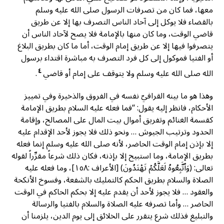
معها، فما كان من تصرفات الرسول صلى الله عليه وسلم
بالقضاء فلا يوكل إلى آحاد الناس التصرف بها إلا عن طريق
قاضي الوقت، وما كان منها بالإمامة فلا يصح لآحاد الناس أن
يتصرفوا فيها إلا عن طريق إمام الوقت، أما ما كان بطريق البلاغ
أو الفتيا فموكول إلى كل فرد التصرف به مباشرة اقتداء برسول
٤
الله صلى الله عليه وسلم ولا يتوقف على إمام أو قاضي
.
وهذا هو ما بينه القرافيّ نفسه في الفروق والذخيرة وفي تمييز
الأحكام، فانظر إليه يقول: “فما فعله عليه السلام بطريق الإمامة
كقسمة الغنائم وتفريق أموال بيت المال على المصالح، وإقامة
الحدود وترتيب الجيوش … ونحو ذلك فلا يجوز لأحد الإقدام عليه
إلا بإذن إمام الوقت الحاضر، لأنه صلى الله عليه وسلم إنما فعله
بطريق الإمامة، وما استبيح إلا بإذنه، فكان ذلك شرعاً مقرِّراً لقوله
تعالى: (وَٱتَّبِعُوهُ لَعَلَّكُمۡ تَهۡتَدُونَ) [الأعراف :١٥٨]، وما فعله عليه
الصلاة والسلام بطريق الحكم كالتمليك بالشفعة، وفسوخ الأنكحة
والعقود … فلا يجوز لأحد أن يقدم عليه إلا بحكم الحاكم في الوقت
الحاضر … وأما تصرفه عليه الصلاة والسلام بالفتيا والرسالة
والتبليغ فذلك شرع يتقرر على الخلائق إلى يوم الدين، يلزمنا أن