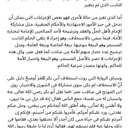
الثابت الذي لم يتغير.
أما الذي تغير من حالة لأخرى فهو بعض الإجراءات التي يمكن أن
تدخل في حيز الأمور الاجتهادية والأحكام المتغيرة، مثل مشاركة
الإمام لأهل الحلّ والعقد وترشيحه لأحد الصالحين للإمامة لتختاره
الأمة، فيما سمي بالاستخلاف، وهو إجراء لا يلغي الحكم الثابت
المستمر وهو البيعة بنوعيها: بيعة الخاصة وبيعة العامة، ومثل
ترشيح عدد تختار منهم الأمة من شاءت كما فعل عمر، وكل هذه
الإجراءات لا تضر بالأصل المستمر، وهو البيعة واختيار الأمة
للحاكم، وكونها مصدر شرعية الحاكم.
وسياق الرواية التي روت استخلاف أبي بكر لِعُمَرَ أوضحُ دليل على
أنّ الاستخلاف لم يكن سوى مشاركة في الشورى والاختيار، روى
ابن الجوزيّ في مناقب عمر: «لما ثقل أبو بكر رضي الله تعالى عنه
واستبان له من نفسه، جمع الناس فقال: إنه قد نزل بي ما ترون،
ولا أظنني إلا لمأتي، وقد أطلق الله أيمانكم من بيعتي، وحل عنكم
عقدتي، ورد عليكم أمركم، فأمروا عليكم من أحببتم، فإنكم إن
أمرتم عليكم في حياة مني كان أجدر ألا تختلفوا بعدي، فقاموا في
ذلك وحلوا عنه فلم تستقم لهم، فقالوا: أرئ لنا يا خليفة رسول الله