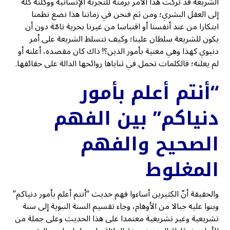
الشريعة قد تركت هذا الأمر برمته للتجربة الإنسانية ووكلته كله
إلى العقل البشري؛ ومن ثم فنحن في زماننا هذا نضع نظمنا
ابتكارا من عند أنفسنا أو اقتباسا من غيرنا بحرية تامّة دون أن
يكون للشريعة سلطان علينا؛ وكيف تتسلط الشريعة على أمر
دنيوي كهذا وهي معنية بأمور الدين؟! ذاك كان مقصده، أعلنه أو
لم يعلنه؛ فالكلمات تحمل في ثناياها روائحها الدالة على حقائقها.
“أنتم أعلم بأمور
دنياكم” بين الفهم
الصحيح والفهم
المغلوط
والحقيقة أنّ الكثيرين أساءوا فهم حديث “أنتم أعلم بأمور دنياكم”
وبنوا عليه جبالا من الأوهام، وجاء تقسيم السنة النبوية إلى سنة
تشريعية وغير تشريعية معتمدا على هذا الحديث وعلى جملة من