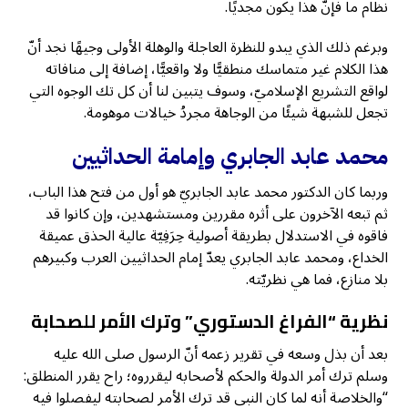
نظام ما فإنَّ هذا يكون مجديًا.
وبرغم ذلك الذي يبدو للنظرة العاجلة والوهلة الأولى وجيهًا نجد أنّ
هذا الكلام غير متماسك منطقيًّا ولا واقعيًّا، إضافة إلى منافاته
لواقع التشريع الإسلاميّ، وسوف يتبين لنا أن كل تك الوجوه التي
تجعل للشبهة شيئًا من الوجاهة مجردُ خيالات موهومة.
محمد عابد الجابري وإمامة الحداثيين
وربما كان الدكتور محمد عابد الجابريّ هو أول من فتح هذا الباب،
ثم تبعه الآخرون على أثره مقررين ومستشهدين، وإن كانوا قد
فاقوه في الاستدلال بطريقة أصولية حِرَفِيّة عالية الحذق عميقة
الخداع، ومحمد عابد الجابري يعدّ إمام الحداثيين العرب وكبيرهم
بلا منازع، فما هي نظريّته.
نظرية “الفراغ الدستوري” وترك الأمر للصحابة
بعد أن بذل وسعه في تقرير زعمه أنّ الرسول صلى الله عليه
وسلم ترك أمر الدولة والحكم لأصحابه ليقرروه؛ راح يقرر المنطلق:
“والخلاصة أنه لما كان النبي قد ترك الأمر لصحابته ليفصلوا فيه