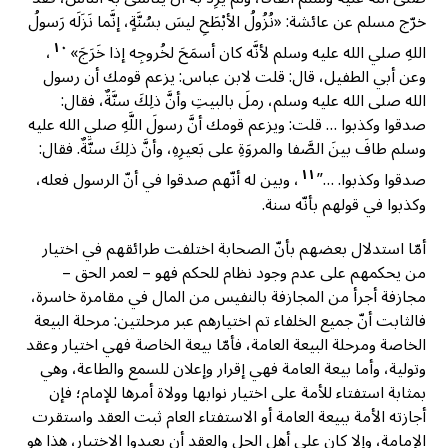
خرّج مسلم عن عائشة: «نُزُولُ الأبْطَحِ ليسَ بسُنَّةٍ، إنَّما نَزَلَه رَسولُ
١٠
اللهِ صلي الله عليه وسلم لأنَّه كان أسمَحَ لخُروجِه إذا خَرَجَ»
،
وعن أبي الطفيل، قال: قلت لابن عباس: يزعم قومك أن رسول
الله صلى الله عليه وسلم، رملَ بالبيتِ وأنَّ ذلِكَ سنَّةٌ، فقال:
صدقوا وكذبوا … قلت: ويزعم قومك أنَّ رسولَ اللَّهِ صلي الله عليه
وسلم طافَ بينَ الصَّفا والمروَةِ على بَعيرِهِ، وأنَّ ذلِكَ سنَّةٌ. فقال:
١١
صدقوا وكذبوا. …”
، وبين له أنّهم صدقوا في أنّ الرسول فعله،
وكذبوا في قولهم بأنّه سنة.
أمّا استدلال بعضهم بأنّ الصحابة اختلفت طرائقهم في اختيار
من يحكمهم على عدم وجود نظام للحكم فهو – لعمر الحق –
مجازفة أجرأ من المجازفة بالنفيس من المال في مقامرة خاسرة،
فالثابت أنّ جميع الخلفاء تم اختيارهم عبر مرحلتين: مرحلة البيعة
الخاصة ومرحلة البيعة العامة، فأمّا بيعة الخاصة فهي اختيار وعقد
وتولية، وأما بيعة العامة فهي إقرار وإعلان للسمع والطاعة، وهي
بمثابة استفتاء للأمة على اختيار نوابها وولاة أمرها للإمام؛ فإن
أجازته الأمة ببيعة العامة أو الاستفتاء العام ثبت العقد واستقرت
الإمامة، وإلا كان على أهل الحل والعقد أن يعيدوا الاختيار، هذا هو