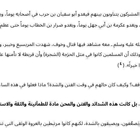
لمشركون يتناوبون بينهم فيغدو أبو سفيان بن حرب في أصحابه يوماً، ويغدو 
ً، ويغدو عكرمة بن أبي جهل يوماً، ويغدو ضرار بن الخطاب يوماً حتى عظم ال
له عليه وسلم ـ معه مشاهد فيها قتال وخوف، شهدت المريسيع وخيبر، وك
ذلك أن المسلمين كانوا في مثل الحرَجة (الشجرة) وأن قريظة لا نأمنها 
٤
يراً». (
)
قف؟ وكيف كان حالهم في وقت الفتن والشدة؟ ماذا فعلوا في هذه السا
، بل كانت هذه الشدائد والفتن والمحن مادة للطمأنينة والثقة والاست
، ويَضعُفون، ويضيقون بالشدة، لكنهم كانوا مرتبطين بالعروة الوثقى الت