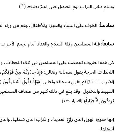
٢
وسلم ينقل التراب يوم الخندق حتى اغبرّ بطنه». (
)
سادساً:
الخوف على النساء والعجزة والأطفال، وهم من وراء ال
سابعاً:
قِلة المسلمين وقِلة السلاح والعتاد أمام تجمع الأحزاب،
كل هذه الظروف تجمعت على المسلمين في تلك اللحظات، وفي
اللحظات الحرجة يقول سبحانه وتعالى: ﴿إِذْ جَاءُوكُمْ مِنْ فَوْقِكُمْ وَمِنْ أَسْفَلَ مِ
ثم يقول سبحانه وتعالى: ﴿وَإِذْ يَقُولُ الْمُنَافِقُونَ وَالَّذِينَ 
[الأحزاب:١٠-١١]
التثبيط والتخذيل، وقد يقع في ذلك كثير من ضعاف المسلمين اليوم: ﴿وَإِذْ قَالَتْ طَائ
يُرِيدُونَ إِلاَّ فِرَاراً﴾
.
[الأحزاب:١٣]
إنها صورة الهول الذي روَّع المدينة، والكرْب الذي شملها، و
أسفلها.