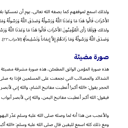
ولذلك اسمع لموقفهم كما يصفه الله تعالى، يوم أن تمسكوا بلا إله إل
الأَحْزَابَ قَالُوا هَذَا مَا وَعَدَنَا اللَّهُ وَرَسُولُهُ وَصَدَقَ اللَّهُ وَرَسُولُهُ وَمَا 
ولذلك ﴿وَلَمَّا رَأَى الْمُؤْمِنُونَ الأَحْزَابَ قَالُوا هَذَا مَا وَعَدَنَا اللَّهُ وَرَس
وَصَدَقَ اللَّهُ وَرَسُولُهُ وَمَا زَادَهُمْ إِلاَّ إِيمَاناً وَتَسْلِيماً﴾
.
[الأحزاب:٢٢]
صورة مضيئة
هذه صورة المؤمن الواثق المطمئن، هذه صورة مشرقة مضيئة ل
الشدائد والمصائب التي تجمعت على المسلمين فإذا به صلى ا
الحجر يقول: «الله أكبر! أُعطيت مفاتيح الشام، والله إني لأبص
فيقول: الله أكبر أعطيت مفاتيح اليمن، والله إني لأبصر أبواب 
والأعجب من هذا أنه لما وصله صلى الله عليه وسلم غدْر ال
ومع ذلك كله اسمع لليقين قال صلى الله عليه وسلم: «الله أكبر!