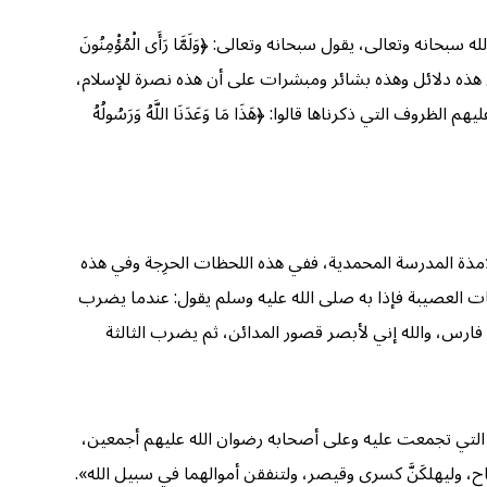
انه وتعالى، يقول سبحانه وتعالى: ﴿وَلَمَّا رَأَى الْمُؤْمِنُونَ
 هذه دلائل وهذه بشائر ومبشرات على أن هذه نصرة للإسلام،
ف التي ذكرناها قالوا: ﴿هَذَا مَا وَعَدَنَا اللَّهُ وَرَسُولُهُ
ذة المدرسة المحمدية، ففي هذه اللحظات الحرِجة وفي هذه
 العصيبة فإذا به صلى الله عليه وسلم يقول: عندما يضرب
يح فارس، والله إني لأبصر قصور المدائن، ثم يضرب الثالثة
التي تجمعت عليه وعلى أصحابه رضوان الله عليهم أجمعين،
اح، وليهلكَنَّ كسرى وقيصر، ولتنفقن أموالهما في سبيل الله».