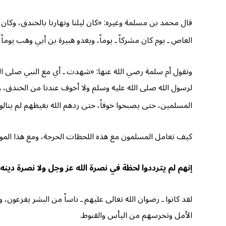
قال محمد بن مسلمة وغيره: «كان ليلنا ونهارنا بالخندق، وكان ا
العاص ـ يوم كان مشركاً ـ يوماً، ويغدو هبيرة بن أبي وهب يوما
وتقول أم سلمة رضي الله عنها: «شهدت ـ أي مع النبي صلى ال
لرسول الله صلى الله عليه وسلم ولا أخوف عندنا من الخندق، و
المسلمين، حتى يصبحوا خوفاً، حتى ردهم الله بغيظهم لم ينالوا خ
كيف تعامل المسلمون مع هذه اللحظات الحرجة، ومع هذا المو
إنهم لم يترددوا لحظة في نصرة الله عز وجل ولا نصرة دينه
لقد كانوا ـ رضوان الله تعالى عليهم ـ ناساً من البشر يفزعون
الأمل وتحرسهم من اليأس والقنوط.