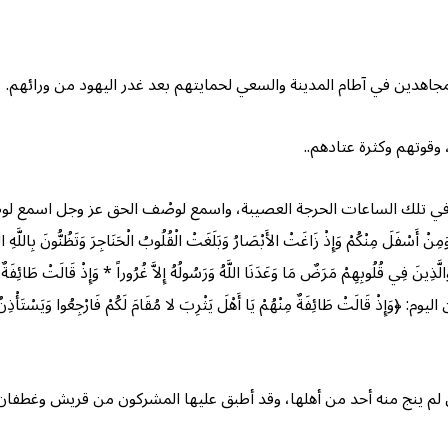
مجاهدين في آطام المدينة والسعي لحمايتهم بعد غدر اليهود من ورائهم.
 وقوتهم وكثرة عتادهم..
 تلك الساعات الحرجة العصيبة، واسمع لوصْف الحق عز وجل اسمع لو
نْكُمْ وَإِذْ زَاغَتْ الأَبْصَارُ وَبَلَغَتْ الْقُلُوبُ الْحَنَاجِرَ وَتَظُنُّونَ بِاللَّهِ الظُّنُونَ
فِي قُلُوبِهِمْ مَرَضٌ مَا وَعَدَنَا اللَّهُ وَرَسُولُهُ إِلاَّ غُرُوراً * وَإِذْ قَالَتْ طَائِفَةٌ مِ
ِفَةٌ مِنْهُمْ يَا أَهْلَ يَثْرِبَ لا مُقَامَ لَكُمْ فَارْجِعُوا وَيَسْتَأْذِنُ فَرِيقٌ مِنْهُمْ
الذي لم ينج منه أحد من أهلها، وقد أطبق عليها المشركون من قريش وغطف