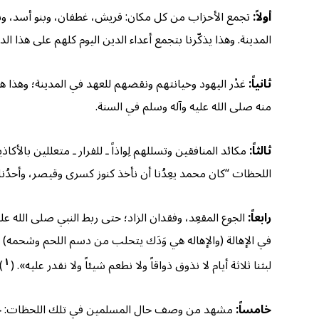
أولاً:
تجمع الأحزاب من كل مكان: قريش، غطفان، وبنو أسد، وبنو
المدينة. وهذا يذكّرنا بتجمع أعداء الدين اليوم كلهم على هذا ال
ثانياً:
غدْر اليهود وخيانتهم ونقضهم للعهد في المدينة؛ وهذا هو
منه صلى الله عليه وآله وسلم في السنة.
ثالثاً:
مكائد المنافقين وتسللهم لِواذاً ـ للفرار ـ متعللين با
اللحظات “كان محمد يعِدُنا أن نأخذ كنوز كسرى وقيصر، وأحدُنا
رابعاً:
الجوع المقعِد، وفقدان الزاد؛ حتى ربط النبي صلى الله
في الإهالة (والإهاله هي وَدَك يتحلب من دسم اللحم وشحمه) 
١
لبثنا ثلاثة أيام لا نذوق ذواقاً ولا نطعم شيئاً ولا نقدر عليه». (
)
خامساً:
مشهد من وصف حال المسلمين في تلك اللحظات: حفر الخ