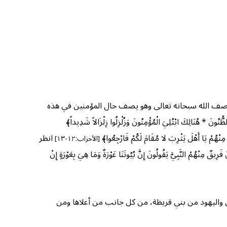
صف الله سبحانه تعالى وهو يصف حال المؤمنين في هذه
 * هُنَالِكَ ابْتُلِيَ الْمُؤْمِنُونَ وَزُلْزِلُوا زِلْزَالاً شَدِيداً﴾
نْهُمْ يَا أَهْلَ يَثْرِبَ لا مُقَامَ لَكُمْ فَارْجِعُوا﴾
انظر
[الأحزاب:١٢-١٣]
 النَّبِيَّ يَقُولُونَ إِنَّ بُيُوتَنَا عَوْرَةٌ وَمَا هِيَ بِعَوْرَةٍ إِنْ
ان واليهود من بني قريظة، من كل جانب من أعلاها ومن