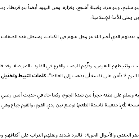
 سليم، وبنو مرة، وقبيلة أشجع، وفزارة، ومن اليهود أيضاً بنو قريظة،
دين وعلى الأمة الإسلامية.
 ديدنهم الذي أخبر الله عز وجل عنهم في الكتاب، وستظل هذه الصفات إلى 
لأكاذيب، وتثبيطهم للنفوس، وبثِّهم للرعب والفزع في القلوب المريضة. و
 اليوم لا يأمن على نفسه أن يذهب إلى الغائط”..
كلمات تثبيط وتخذيل، ك
 عليه وسلم على بطنه حجراً من شدة الجوع، وكما جاء في حديث أنس رضي 
سنخة (أي: متغيرة فاسدة الطعم) توضع بين يدي القوم، والقوم جياع وهي 
ندق والأحوال الجوية؛ فالبرد شديد ونقلهم التراب على أكتافهم وظهو