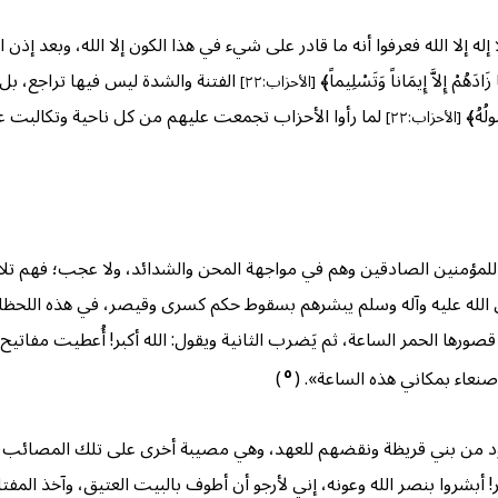
ا الله فعرفوا أنه ما قادر على شيء في هذا الكون إلا الله، وبعد إذن الله سبح
زَادَهُمْ إِلاَّ إِيمَاناً وَتَسْلِيماً﴾
الفتنة والشدة ليس فيها تراجع، بل
[الأحزاب:٢٢]
ُولُهُ﴾
لما رأوا الأحزاب تجمعت عليهم من كل ناحية وتكالبت عليهم الظرو
[الأحزاب:٢٢]
لمؤمنين الصادقين وهم في مواجهة المحن والشدائد، ولا عجب؛ فهم تلام
لله عليه وآله وسلم يبشرهم بسقوط حكم كسرى وقيصر، في هذه اللحظات
ر قصورها الحمر الساعة، ثم يَضرب الثانية ويقول: الله أكبر! أُعطيت مفات
٥
صنعاء بمكاني هذه الساعة». (
)
يهود من بني قريظة ونقضهم للعهد، وهي مصيبة أخرى على تلك المصائب 
 أبشروا بنصر الله وعونه، إني لأرجو أن أطوف بالبيت العتيق، وآخذ المفت