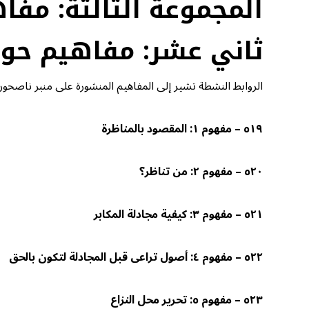
المجموعة الثالثة: مفا
ثاني عشر: مفاهيم حول
الروابط النشطة تشير إلى المفاهيم المنشورة على منبر ناصحو
٥١٩ – مفهوم ١: المقصود بالمناظرة
٥٢٠ – مفهوم ٢: من تناظر؟
٥٢١ – مفهوم ٣: كيفية مجادلة المكابر
٥٢٢ – مفهوم ٤: أصول تراعى قبل المجادلة لتكون بالحق
٥٢٣ – مفهوم ٥: تحرير محل النزاع