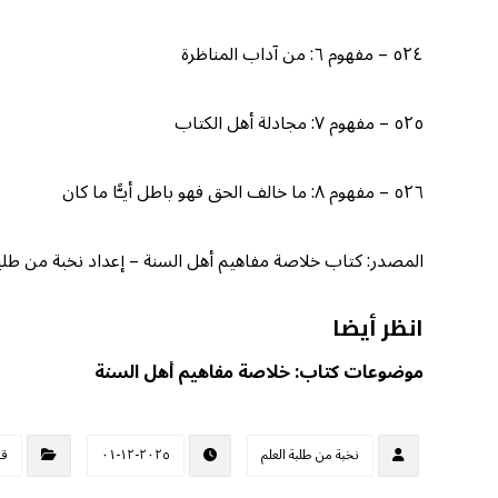
٥٢٤ – مفهوم ٦: من آداب المناظرة
٥٢٥ – مفهوم ٧: مجادلة أهل الكتاب
٥٢٦ – مفهوم ٨: ما خالف الحق فهو باطل أيـًّا ما كان
المصدر: كتاب خلاصة مفاهيم أهل السنة – إعداد نخبة من طلبة الع
انظر أيضا
موضوعات كتاب: خلاصة مفاهيم أهل السنة
نخبة من طلبة العلم
٢٠٢٥-١٢-٠١
قض