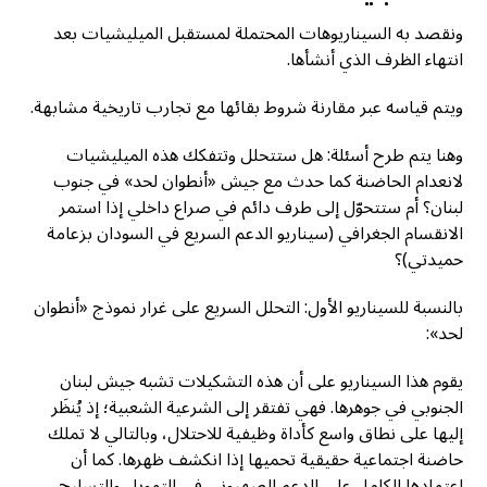
ونقصد به السيناريوهات المحتملة لمستقبل الميليشيات بعد
انتهاء الظرف الذي أنشأها.
ويتم قياسه عبر مقارنة شروط بقائها مع تجارب تاريخية مشابهة.
وهنا يتم طرح أسئلة: هل ستتحلل وتتفكك هذه الميليشيات
لانعدام الحاضنة كما حدث مع جيش «أنطوان لحد» في جنوب
لبنان؟ أم ستتحوّل إلى طرف دائم في صراع داخلي إذا استمر
الانقسام الجغرافي (سيناريو الدعم السريع في السودان بزعامة
حميدتي)؟
بالنسبة للسيناريو الأول: التحلل السريع على غرار نموذج «أنطوان
لحد»:
يقوم هذا السيناريو على أن هذه التشكيلات تشبه جيش لبنان
الجنوبي في جوهرها. فهي تفتقر إلى الشرعية الشعبية؛ إذ يُنظَر
إليها على نطاق واسع كأداة وظيفية للاحتلال، وبالتالي لا تملك
حاضنة اجتماعية حقيقية تحميها إذا انكشف ظهرها. كما أن
اعتمادها الكامل على الدعم الصهيوني في التمويل والتسليح