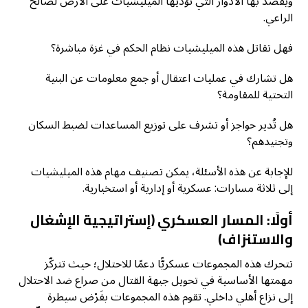
ويُقصَد بها الأدوار التي تؤديها الميليشيات على الأرض لصالح
الراعي.
فهل تقاتل هذه الميليشيات نظام الحكم في غزة مباشرة؟
هل تشارك في عمليات اعتقال أو جمع معلومات عن البنية
التحتية للمقاومة؟
هل تُدير حواجز أو تشرف على توزيع المساعدات لضبط السكان
وتجنيدهم؟
للإجابة عن هذه الأسئلة، يمكن تصنيف مهام هذه الميليشيات
إلى ثلاثة مسارات: عسكرية أو إدارية أو استخبارية.
أولًا: المسار العسكري (إستراتيجية الإشغال
والاستنزاف)
​تتحرك هذه المجموعات عسكريًّا دعمًا للاحتلال؛ حيث تتركّز
مهمتها الأساسية في تحويل جبهة القتال من صراع ضد الاحتلال
إلى نزاع أهلي داخلي. تقوم هذه المجموعات بفَرْض سيطرة