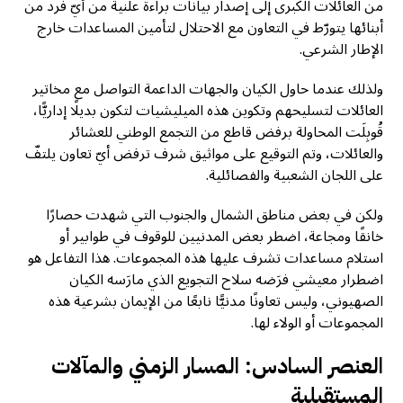
من العائلات الكبرى إلى إصدار بيانات براءة علنية من أيّ فرد من
أبنائها يتورّط في التعاون مع الاحتلال لتأمين المساعدات خارج
الإطار الشرعي.
ولذلك عندما حاول الكيان والجهات الداعمة التواصل مع مخاتير
العائلات لتسليحهم وتكوين هذه الميليشيات لتكون بديلًا إداريًّا،
قُوبِلَت المحاولة برفض قاطع من التجمع الوطني للعشائر
والعائلات، وتم التوقيع على مواثيق شرف ترفض أيّ تعاون يلتفّ
على اللجان الشعبية والفصائلية.
ولكن في بعض مناطق الشمال والجنوب التي شهدت حصارًا
خانقًا ومجاعة، اضطر بعض المدنيين للوقوف في طوابير أو
استلام مساعدات تشرف عليها هذه المجموعات. هذا التفاعل هو
اضطرار معيشي فرَضه سلاح التجويع الذي مارَسه الكيان
الصهيوني، وليس تعاونًا مدنيًّا نابعًا من الإيمان بشرعية هذه
المجموعات أو الولاء لها.
العنصر السادس: المسار الزمني والمآلات
المستقبلية