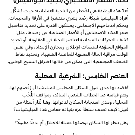
​تُعدّ هذه الوظيفة هي الأخطر من الناحية العملياتية؛ حيث يُشكِّل
أفراد الميليشيا شبكة رَصْد بشري منتشرة في الأزقة والمخيمات.
وبحكم اندماجهم الاجتماعي، يمتلكون القدرة على تحديد تفاصيل
يعجز الذكاء الاصطناعي أو الأقمار الصناعية عن رصدها، مثل:​
كشف التحركات الميدانية لعناصر النخبة في المقاومة، أو تحديد
المواقع المموّهة لمنصات الإطلاق ومخازن الإمداد، وفي نفس
الوقت مراقبة الحالة المعنوية للحاضنة الشعبية، وتحديد نقاط
الضعف المجتمعية التي يمكن من خلالها اختراق النسيج الوطني.
العنصر الخامس: الشرعية المحلية
يُقصَد بها مدى قبول السكان المحليين للميليشيا أو رَفْضهم لها.
ويتم قياسه عبر الخطاب الشعبي السائد، ومواقف النُّخَب
المحلية، ومدى استجابة السكان لدعواتها. وهنا تُثَار أسئلة من
قبيل: كيف تصف سلطة غزة بقيادة حماس هذه الميليشيات؟
وهل ينظر لها السكان بوصفها عميلة للاحتلال أم بديلًا مقبولًا؟