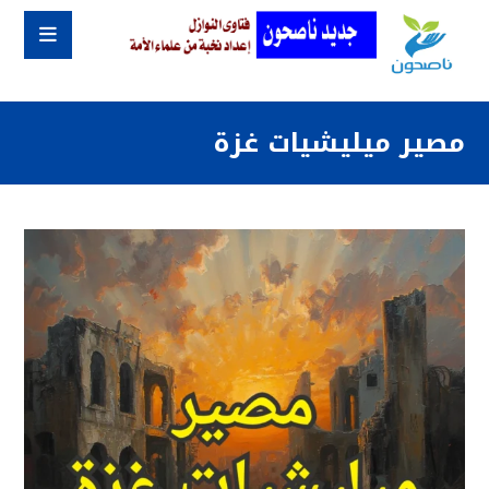
مصير ميليشيات غزة