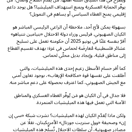
ويطرح في هذا السياق أسئلة أهمها: مَن يقدّم السلاح والمال؟ مَن
يوفّر الحماية العسكرية ويمنع استهداف الميليشيا؟ هل يوجد داعم
إقليمي يمنح الغطاء السياسي أو يساهم في التمويل؟
بسهولة يمكن لأيّ أحد، ملاحظة أن الراعي الرئيسي المباشر هو
الكيان الصهيوني. فرئيس وزراء دولة الاحتلال «بنيامين نتنياهو»
أقرّ بنفسه علنًا في يونيو 2025 أن حكومته تعمل على تسليح
عشائر فلسطينية مُعارِضَة لحماس في غزة؛ بهدف تقسيم القطاع
إلى مناطق قبلية، وإيجاد بديل محلّي لحماس.
كما أقر حسام الأسطل زعيم إحدى هذه الميليشيات، والتي
أطلقت على نفسها قوة «مكافحة الإرهاب»، بوجود تعاون أمني
مع الجيش الصهيوني، كما اعترف بحصوله على دعم مباشر منه.
فلا جدال في أن الكيان هو مَن يُوفّر الغطاء العسكري والمناطق
الآمنة التي تعمل فيها هذه الميليشيات المتمردة.
ولكن ماذا يُقدّم الكيان لهذه الميليشيات؟ نشرت شبكة «سي إن
إن» وصحيفة «وول ستريت جورنال» الأمريكيتان، نقلًا عن
مصادر صهيونية، أن سلطات الاحتلال تُسلِّح هذه الميليشيات