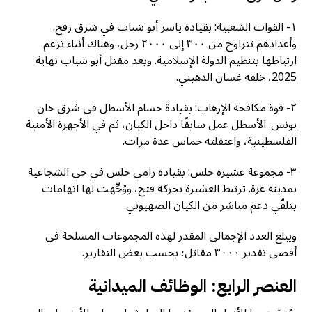
١- القوات الشعبية: بقيادة ياسر أبو شباب في شرق رفح.
وأعدادهم تتراوح من ٣٠٠ إلى ٢٠٠٠ رجل، وهناك أنباء تزعم
ارتباطها بتنظيم الدولة الإسلامية. وبعد مقتل أبو شباب نهاية
2025، خلفه غسان الدهيني.
٢- قوة مكافحة الإرهاب: بقيادة حسام الأسطل في شرق خان
يونس. الأسطل عمل سابقًا داخل الكيان، ثم في الأجهزة الأمنية
الفلسطينية، واعتقلته حماس عدة مرات.
٣- مجموعة عشيرة حلس: بقيادة رامي حلس في حي الشجاعية
بمدينة غزة. ترتبط العشيرة بحركة فتح، ووُجِّهت لها اتهامات
بتلقّي دعم مباشر من الكيان الصهيوني.
ويبلغ العدد الإجمالي المقدر لهذه المجموعات المسلحة في
أقصى تقدير ٣٠٠٠ مقاتل؛ بحسب بعض التقارير.
العنصر الرابع: الوظائف الميدانية