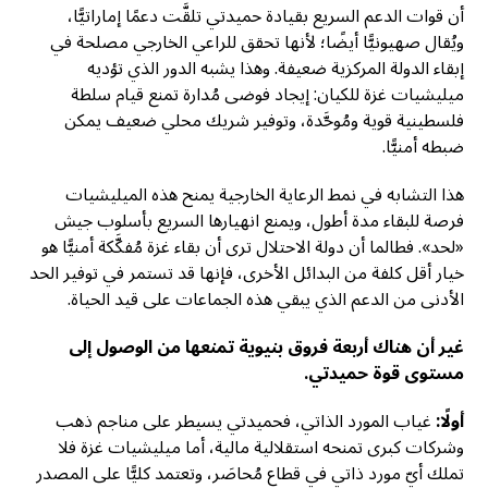
أن قوات الدعم السريع بقيادة حميدتي تلقَّت دعمًا إماراتيًّا،
ويُقال صهيونيًّا أيضًا؛ لأنها تحقق للراعي الخارجي مصلحة في
إبقاء الدولة المركزية ضعيفة. وهذا يشبه الدور الذي تؤديه
ميليشيات غزة للكيان: إيجاد فوضى مُدارة تمنع قيام سلطة
فلسطينية قوية ومُوحَّدة، وتوفير شريك محلي ضعيف يمكن
ضبطه أمنيًّا.
هذا التشابه في نمط الرعاية الخارجية يمنح هذه الميليشيات
فرصة للبقاء مدة أطول، ويمنع انهيارها السريع بأسلوب جيش
«لحد». فطالما أن دولة الاحتلال ترى أن بقاء غزة مُفكَّكة أمنيًّا هو
خيار أقل كلفة من البدائل الأخرى، فإنها قد تستمر في توفير الحد
الأدنى من الدعم الذي يبقي هذه الجماعات على قيد الحياة.
غير أن هناك أربعة فروق بنيوية تمنعها من الوصول إلى
مستوى قوة حميدتي.
أولًا:
غياب المورد الذاتي، فحميدتي يسيطر على مناجم ذهب
وشركات كبرى تمنحه استقلالية مالية، أما ميليشيات غزة فلا
تملك أيّ مورد ذاتي في قطاع مُحاصَر، وتعتمد كليًّا على المصدر