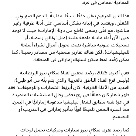
المعادية لحماس في غزة.
هذا الدور المزعوم يبقى خفيًّا نسبيًّا، مقارنةً بالدعم الصهيوني
المُعلَن، ويعتمد في إثباته بشكل أساسي على أدلة ظرفية وغير
مباشرة، مع نَفْي رسمي قاطع من دولة الإمارات؛ حيث لا توجد
حتى الآن أدلة مادية دامغة علنية (مثل: وثائق رسمية، أو
تسجيلات صوتية مباشرة تثبت تحويل أموال لشراء أسلحة
للميليشيات)، لكن هناك تقارير صحفية من مصادر رصينة، كما
يمكن رَصْد نمط متكرر لسلوك إماراتي في المنطقة.
ففي أكتوبر 2025، رصَد تحقيق لقناة سكاي نيوز البريطانية
(وليس فرع القناة الناطق بالعربية والذي يتم بثّه من أبو ظبي)؛
العديد من الأدلة الظرفية، كان أبرزها: الشعارات واللوجوهات؛ فقد
ظهر شعار كان معلقًا في زِيّ بعض رجال الميليشيات المتمردة
في غزة شبه مطابق لشعار ميليشيا مدعومة إماراتيًّا في اليمن.
مما اعتبره البعض تلميحًا قويًّا بتأثير إماراتي في التدريب أو
التصميم.
كما رصد تقرير سكاي نيوز سيارات ومركبات تحمل لوحات