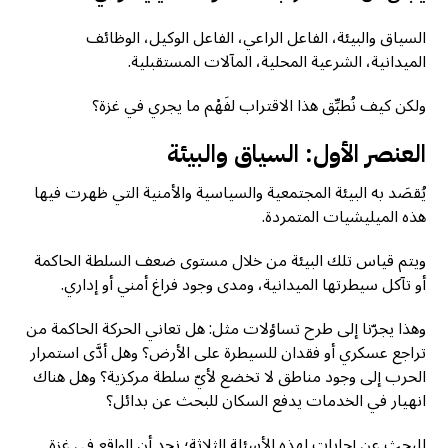
السياق والبيئة، الفاعل الراعي، الفاعل الوكيل، الوظائف
الميدانية، الشرعية المحلية، المآلات المستقبلية.
ولكن كيف نُطبِّق هذا الاقتراب لفَهْم ما يجري في غزة؟
العنصر الأول: السياق والبيئة
يُقصَد به البيئة المجتمعية والسياسية والأمنية التي ظهرت فيها
هذه الميليشيات المتمردة.
ويتم قياس تلك البيئة من خلال مستوى ضعف السلطة الحاكمة
أو تآكل سيطرتها الميدانية، ومدى وجود فراغ أمني أو إداري.
وهذا يجرّنا إلى طرح تساؤلات مثل: هل تعاني الحركة الحاكمة من
تراجع عسكري أو فقدان للسيطرة على الأرض؟ وهل أدَّى استمرار
الحرب إلى وجود مناطق لا تخضع لأيّ سلطة مركزية؟ وهل هناك
انهيار في الخدمات يدفع السكان للبحث عن بدائل؟
للبحث عن إجابات لهذه الأسئلة الثلاثة؛ نجد أن الواقع في غزة