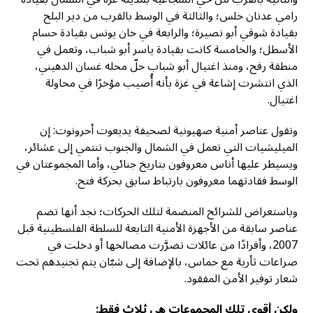
رامي عدنان حلس؛ والثالثة في الوسط بالقرب من دير البلح
بقيادة شوقي أبو نصيرة؛ والرابعة في خان يونس بقيادة حسام
الأسطل؛ والخامسة كانت بقيادة ياسر أبو شباب، وتعمل في
منطقة رفح، ومنذ اغتيال أبو شباب حلّ محله غسان الدهيني،
الذي انتشرت إشاعة في غزة بأنه أُصيب مؤخرًا في محاولة
اغتيال.
وتقول عناصر أمنية صهيونية لصحيفة يديعوت أحرونوت: إن
الميليشيات التي تعمل في الشمال والجنوب تنتمي إلى عشائر،
ويسيطر عليها أناس معروفون بتاريخ جنائي، وأما المجموعتان في
الوسط فقادتهما معروفون بارتباط سابق بحركة فتح.
وباستعراض للشرائح المنضمة لتلك الحركات؛ نجد أنها تضم
عناصر سابقة من الأجهزة الأمنية التابعة للسلطة الفلسطينية قبل
2007، وأفرادًا من عائلات تضرَّرت مصالحها أو دخلت في
صراعات ثأرية مع حماس، بالإضافة إلى شبّان يتم تجنيدهم تحت
شعار توفير الأمن المفقود.
ولكن أقوى تلك المجموعات هي ثلاث فقط
: