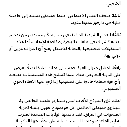
الخارجي.
ثانيًا:
ضعف العمق الاجتماعي، بينما حميدتي يستند إلى حاضنة
قبلية في دارفور عمرها عقود.
ثالثًا:
انعدام الشرعية الدولية، في حين تمكّن حميدتي من تقديم
نفسه كشريك في ملفات الهجرة ومكافحة الإرهاب، أما هذه
التشكيلات فتصنيفها بالعمالة للاحتلال يمنع أيّ اعتراف عربي أو
دولي بها.
رابعًا:
اختلال ميزان القوة، فحميدتي يملك سلاحًا ثقيلًا يفرض
على الدولة التفاوض معه، بينما تسليح هذه الميليشيات خفيف،
وأيّ قوة منظمة قادرة على تصفيتها إذا رُفع عنها الغطاء الجوي
الصهيوني.
لذلك فإن النموذج الأقرب ليس سيناريو «لحد» الخالص ولا
سيناريو حميدتي الخالص، بل هو نموذج هجين يشبه تجربة
الصحوات في العراق. فقد دعمتها الولايات المتحدة لضرب
تنظيم القاعدة، وعندما انسحبت واشنطن وهمَّشتها الحكومة