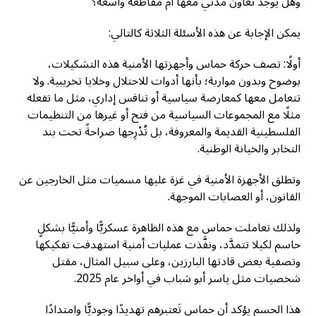
وهل يوجد تعاون مدني معها أم مقاطعة واسعة؟
يمكن الإجابة عن هذه الأسئلة الثلاثة كالتالي:
أولًا: تصف حركة حماس وأجهزتها الأمنية هذه التشكيلات،
بوضوح وبدون مواربة؛ بأنها أدوات للاحتلال وخلايا تخريبية. ولا
تتعامل معها كمعارضة سياسية أو تنافس إداري، مثل ما تفعله
مثلًا مع المجموعات السياسية من فتح أو غيرها من التنظيمات
الفلسطينية القديمة والمعروفة، بل تُدْرِجها صراحةً تحت بند
التخابر والخيانة الوطنية.
وتطلق الأجهزة الأمنية في غزة عليها مسميات مثل الخارجين عن
القانون، أو العصابات الموجهة.
ولذلك تعاملت حماس مع هذه الظاهرة عسكريًّا وأمنيًّا بشكلٍ
حاسم لكيلا تتمدَّد، ونفَّذت عمليات أمنية استهدفت تفكيكها
وتصفية بعض قادتها البارزين، وعلى سبيل المثال، مقتل
شخصيات مثل ياسر أبو شباب في أواخر عام 2025.
هذا الحسم يؤكد أن حماس تَعتبرهم تهديدًا وجوديًّا وامتدادًا