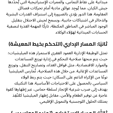
ميدانية على نقاط التماس، والممرات الإستراتيجية التي يُحدِّدها
جيش الكيان، مما يُوجِد عوائق مادية أمام تحركات فصائل
المقاومة. هذا الدور يؤدي بالضرورة إلى استنزاف القدرات البشرية
والذخائر في اشتباكات جانبية، ويسمح لجيش الاحتلال بتقليل
الوجود المباشر في المناطق المكتظة، تاركًا المهمة القذرة لتصفية
الحسابات الميدانية لهؤلاء الوكلاء.
ثانيًا: المسار الإداري (التحكم بخيط المعيشة)
​تمثل الوظيفة الإدارية العمود الفقري لاستمرار هذه الميليشيات؛
حيث يتم منحها صلاحية التحكم في إدارة توزيع المساعدات
والموارد الاقتصادية، مثل قوافل الغذاء، وتصاريح التنقل، وتوزيع
المساعدات الإغاثية. من خلال هذه الصلاحية، تُمارس الميليشيا
نوعًا من الإكراه الناعم على السكان؛ حيث يتم ربط الولاء
السياسي بالحصول على الاحتياجات الأساسية. هذا التكتيك
يهدف إلى ضرب شرعية الإنجاز لسلطة حماس، عبر إظهارها كقوة
عاجزة عن توفير الطعام والأمن، مقابل إظهار الميليشيا كمُنْقِذ
يمتلك الحلول اللوجستية والتمويل الإقليمي.
ثالثًا: المسار الاستخباري (تجنيد الجواسيس)