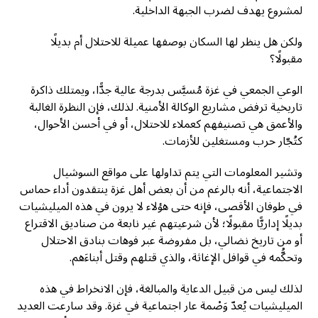
لمشروع يهدف لضرب الجبهة الداخلية.
ولكن هل ينظر لها السكان بوصفها عميلة للاحتلال أم بديلًا
مقبولًا؟
الوعي الجمعي في غزة مُسيَّس بدرجة عالية جدًّا، ويمتلك ذاكرة
تاريخية ترفض مشاريع الوكالة الأمنية. لذلك، فإن النظرة الغالبة
والأعمق هي تصنيفهم كعملاء للاحتلال، أو في أحسن الأحوال،
كتُجّار حرب ومستغلين للأزمات.
وتشير المعلومات التي يتم تداولها على مواقع السوشيال
الاجتماعية، أنه بالرغم من أن بعض أهل غزة ينتقدون أداء حماس
في طوفان الأقصى، فإنه حتى هؤلاء لا يرون في هذه الميليشيات
بديلًا إداريًّا مقبولًا؛ لأن شرعيتهم غير نابعة من صناديق الاقتراع
أو من تاريخ نضالي، بل مفروضة عبر فوهات بنادق الاحتلال
وتحكُّمه في قوافل الإغاثة، والذي قتلهم وقتل أبناءَهم.
لذلك ليس من قبيل الدعاية والمبالغة، فإن الانخراط في هذه
الميليشيات يُعدّ وَصْمة عار اجتماعية في غزة. وقد سارعت العديد