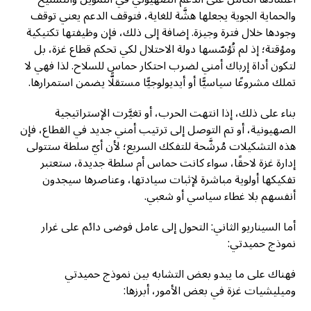
والحماية الجوية يجعلها هشَّة للغاية، فتوقف الدعم يعني توقف
وجودها خلال فترة وجيزة. إضافة إلى ذلك، فإن وظيفتها تكتيكية
ومؤقتة؛ إذ لم تُؤسّسها دولة الاحتلال لكي تحكم قطاع غزة، بل
لتكون أداة إرباك أمني لضرب احتكار حماس للسلاح. لذا فهي لا
تملك مشروعًا سياسيًّا أو أيديولوجيًّا مستقلًّا يضمن استمرارها.
بناء على ذلك، إذا انتهت الحرب، أو تغيَّرت الإستراتيجية
الصهيونية، أو تم التوصل إلى ترتيب أمني جديد في القطاع، فإن
هذه التشكيلات مُرشَّحة للتفكك السريع؛ لأن أيّ سلطة ستتولى
إدارة غزة لاحقًا، سواء كانت حماس أم سلطة جديدة، ستعتبر
تفكيكها أولوية مباشرة لإثبات سيادتها، وعناصرها سيجدون
أنفسهم بلا غطاء سياسي أو شعبي.
أما السيناريو الثاني: التحول إلى عامل فوضى دائم على غرار
نموذج حميدتي:
فهناك على ما يبدو بعض التشابه بين نموذج حميدتي
وميليشيات غزة في بعض الأمور، أبرزها: