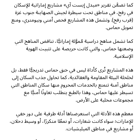
كما تضمَّن تقرير «ميدل إيست آي» مشاريع إماراتية للإسكان
في رفح، في مناطق تحت سيطرة لجيش الصهاينة جنوب غزة
(قرب رفح). وتشمل هذه المشاريع فحص أمني وبيومتري، ومنع
تمويل حماس.
كما تشمل مناهج دراسية مُموَّلة إماراتيًّا، تناقض المناهج التي
وضعتها حماس، والتي كانت حريصة على تثبيت الهوية
الإسلامية.
هذه المشاريع تُرى كأداة ليس في خنق حماس تدريجيًّا فقط، بل
لخلخلة البيئة المقاومة والعقائدية، كما تحاول جذب السكان إلى
مناطق آمنة تتمتع بالخدمات المحروم منها سكان المناطق التي
تسيطر عليها حماس، وهذا بالطبع يتطلب تعاونًا أمنيًّا مع
مجموعات محلية على الأرض.
معظم هذه الأدلة التي استعرضناها أدلة ظرفية على دور خفي
للإمارات؛ سواء كانت شعارات، أو نمطًا متكررًا، أو وسيط دحلان،
أو مشاريع في مناطق الميليشيات.