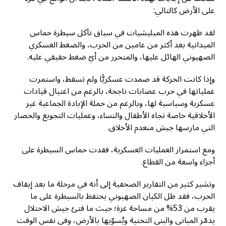
على الأرض كالتالي:
لقد ظهرت هذه الميليشيات في سياق تآكل سيطرة حماس
الميدانية بعد أكثر من عامين من الحرب، والضغط العسكري
الصهيوني الهائل عليها، والمتحرر من أيّ ضغط حقيقي عليه.
وإذا كانت الحركة قد صمدت عسكريًّا ولم تسقط، واستمرت
عملياتها في حرب عصابات ناجحة، بالرغم من اغتيال قيادات
عسكرية وسياسية لها، وبالرغم من حملة الإبادة الجماعية غير
الأخلاقية خاصة تجاه الأطفال والنساء، وعمليات التجويع والحصار
التي مارسها جيش منعدم الأخلاق.
ومع استمرار العمليات العسكرية، فقدت حماس السيطرة على
أجزاء واسعة من القطاع.
وتشير كثير من التقارير الصحفية إلى أنه في مرحلة ما بعد إيقاف
الحرب، فقد ظل الكيان الصهيوني يحتفظ بالسيطرة على ما
يقرب من 53% من مساحة غزة؛ حيث ما فتئ جيش الاحتلال
يدمّر المباني والبنى التحتية ويُسوّيها بالأرض، وفي نفس الوقت