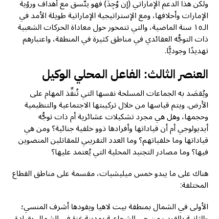
ولكن هذا الدعم الإماراتي (إن وُجِدَ) فهو يتَّسق مع أهداف ورؤية
الإمارات وأحلافها، ومع الإستراتيجية الإماراتية طويلة الأمد في
الـ١٥ سنة الماضية، والتي تتمحور حول معاداة الحركات الشعبية
ذات التوجُّه العقائدي في مناطق كثيرة في المنطقة، واعتبارهم
تهديدًا وجوديًّا.
العنصر الثالث: الفاعل المحلي الوكيل
ويُقصَد به الجماعات المسلحة نفسها التي تُنفِّذ المهام على
الأرض. ويتم قياسها من خلال تركيبتها الاجتماعية والتنظيمية
وحجمها، وهل هي مجرد تشكيلات عشائرية أم ذات توجُّه
أيديولوجي أم أن قياداتها وأفرادها ذوو خلفية جنائية؟ ومن هي
قياداتها وما خلفياتهم؟ وما العدد التقريبي للمقاتلين المنضوين
فيها؟ وما مصادر التجنيد المحلية التي يُعتمد عليها؟
هناك على ما يبدو خمس ميليشيات، مقسمة على مناطق القطاع
المختلفة:
الأولى في الشمال بمنطقة بيت لاهيا ويقودها أشرف المنسي؛
والثانية بالقرب من حي الشجاعية بمدينة غزة في الشمال بقيادة