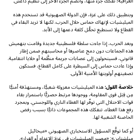
العراقية؛ تفكَّك جزء منها، وانضم الجزء الآخر إلى تنظيم داعش.
وبتطبيق ذلك على غزة، فإن الدولة الصهيونية قد تستخدم هذه
الميليشيات لإنهاك حماس خلال الحرب. لكنها لا تريد البقاء في
القطاع ولا تستطيع تحمُّل كلفة دعمها إلى الأبد.
وبعد الحرب، إذا جاءت سلطة فلسطينية جديدة وقامت بتهميش
هذه الجماعات دون دمج عناصرها أو محاسبتهم ضمن إطار
قانوني، فسيتحولون إلى عصابات جريمة منظَّمة أو خلايا انتقامية.
وإذا عادت حماس إلى السيطرة على كامل القطاع، فستكون
تصفيتهم أولويتها الأمنية الأولى.
خلاصة القول:
هذه الميليشيات معزولة شعبيًّا، ومستهدَفة أمنيًّا
مِن قِبَل قوى المقاومة، ووجودها مرتبط حصريًّا باستمرار بقاء
قوات الاحتلال التي توفّر لها الغطاء الناري واللوجستي. وبمجرد
رفع هذا الغطاء، تتفكك هذه المجموعات ذاتيًّا بسبب رفض
الحاضنة الشعبية لها.
أو كما توقَّع المسؤول الاستخباري الصهيوني «ميخائيل
ميلشتاين»: «مصير الميليشيات في غزة: الإعدام أو الفرار».