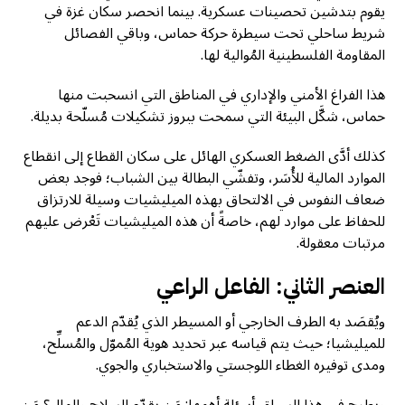
يقوم بتدشين تحصينات عسكرية. بينما انحصر سكان غزة في
شريط ساحلي تحت سيطرة حركة حماس، وباقي الفصائل
المقاومة الفلسطينية المُوالية لها.
هذا الفراغ الأمني والإداري في المناطق التي انسحبت منها
حماس، شكَّل البيئة التي سمحت ببروز تشكيلات مُسلّحة بديلة.
كذلك أدَّى الضغط العسكري الهائل على سكان القطاع إلى انقطاع
الموارد المالية للأُسَر، وتفشّي البطالة بين الشباب؛ فوجد بعض
ضعاف النفوس في الالتحاق بهذه الميليشيات وسيلة للارتزاق
للحفاظ على موارد لهم، خاصةً أن هذه الميليشيات تَعْرض عليهم
مرتبات معقولة.
العنصر الثاني: الفاعل الراعي
ويُقصَد به الطرف الخارجي أو المسيطر الذي يُقدّم الدعم
للميليشيا؛ حيث يتم قياسه عبر تحديد هوية المُموّل والمُسلِّح،
ومدى توفيره الغطاء اللوجستي والاستخباري والجوي.