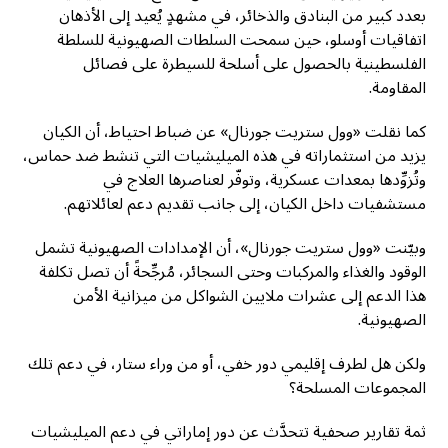
بعدد كبير من البنادق والذخائر، في مشهدٍ يُعيد إلى الأذهان
اتفاقيات أوسلو، حين سمحت السلطات الصهيونية للسلطة
الفلسطينية بالحصول على أسلحة للسيطرة على فصائل
المقاومة.
كما نقلت «وول ستريت جورنال» عن ضباط احتياط، أن الكيان
يزيد من استثماراته في هذه الميليشيات التي تنشط ضد حماس،
وتُزوِّدها بمعدات عسكرية، وتوفّر لعناصرها العلاج في
مستشفيات داخل الكيان، إلى جانب تقديم دعم لعائلاتهم.
وبيّنت «وول ستريت جورنال»، أن الإمدادات الصهيونية تشمل
الوقود والغذاء والمركبات وحتى السجائر، مُرجِّحةً أن تصل تكلفة
هذا الدعم إلى عشرات ملايين الشواكل من ميزانية الأمن
الصهيونية.
ولكن هل لطرف إقليمي دور خفي، أو من وراء ستار، في دعم تلك
المجموعات المسلحة؟
ثمة تقارير صحفية تتحدَّث عن دور إماراتي في دعم الميليشيات