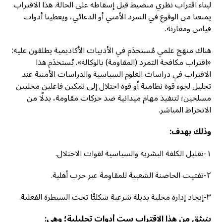
لبناء اقتراب نظري منضبط قبل إسقاطه على الحالة. هذا الاقتراب
يمنعنا من الوقوع في السرد الأمني أو الدعائي، ويعطينا أدوات
قياس ومقارنة.
هناك منهج علمي مُستخدَم في الأدبيات الأكاديمية يطلقون عليه:
«اقتراب مكافحة التمرد (المقاومة) بالوكالة». يُستخدَم هذا
الاقتراب في دراسات العلوم السياسية والدراسات الأمنية عند
تحليل لجوء قوة نظامية أو قوة احتلال إلى تمكين فاعلين محليين
مسلحين؛ لتنفيذ مهام ميدانية ضد حركات مقاومة، بدلًا من
الانخراط المباشر.
وذلك بهدف:
١-تقليل الكلفة البشرية والسياسية لقوات الاحتلال.
٢-تفتيت الحاضنة الشعبية للمقاومة عبر حرب أهلية.
٣-إيجاد إدارة محلية بديلة شرعية شكليًّا تحت السيطرة الفعلية.
ينبثق من هذا الاقتراب ست أدوات تحليلية؛ وهي
: