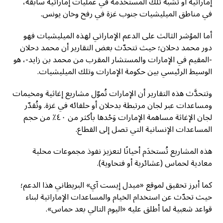
إماراتية أو تشبه تلك المستخدَمة في عمليات إماراتية سابقة،
في مناطق الميليشيات جنوب غزة في رفح وخان يونس.
أما المؤشر الثالث على الدعم الإماراتي لهذه الميليشيات فهو
دور محمد دحلان؛ حيث تتحدّث بعض التقارير أن محمد دحلان
-المقيم في الإمارات والمستشار المقرب من محمد بن زايد-، هو
الوسيط الرئيسي بين حكومة الإمارات وتلك الميليشيات.
وتتحدَّث هذه التقارير أن الإمارات تُموّل مشاريع إغاثية ومخيمات
ومساعدات عبر لجان مرتبطة بدحلان أو حلفائه في غزة. وتُقدّر
لجان الإغاثة مساهمة الإمارات وَحْدها بأكثر من ٤٠٪ من حجم
المساعدات الإنسانية التي تصل إلى القطاع.
هذه المشاريع تُستخدَم أحيانًا لتعزيز نفوذ مجموعات محلية
معادية لحماس (عشائرية أو فتحاوية).
كما أبرز تحقيق لموقع «ميدل إيست آي» البريطاني هذا الدعم؛
حيث تحدّث عن استخدام الخيام والمساعدات الإماراتية لبناء
قواعد شعبية لما أطلق عليه «اليوم التالي بعد حماس».