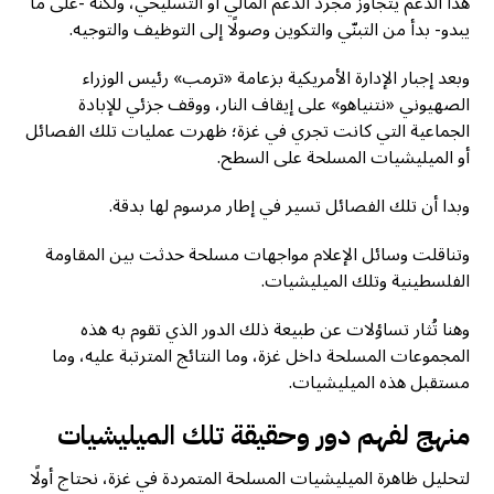
هذا الدعم يتجاوز مجرد الدعم المالي أو التسليحي، ولكنه -على ما
يبدو- بدأ من التبنّي والتكوين وصولًا إلى التوظيف والتوجيه.
وبعد إجبار الإدارة الأمريكية بزعامة «ترمب» رئيس الوزراء
الصهيوني «نتنياهو» على إيقاف النار، ووقف جزئي للإبادة
الجماعية التي كانت تجري في غزة؛ ظهرت عمليات تلك الفصائل
أو الميليشيات المسلحة على السطح.
وبدا أن تلك الفصائل تسير في إطار مرسوم لها بدقة.
وتناقلت وسائل الإعلام مواجهات مسلحة حدثت بين المقاومة
الفلسطينية وتلك الميليشيات.
وهنا تُثار تساؤلات عن طبيعة ذلك الدور الذي تقوم به هذه
المجموعات المسلحة داخل غزة، وما النتائج المترتبة عليه، وما
مستقبل هذه الميليشيات.
منهج لفهم دور وحقيقة تلك الميليشيات
لتحليل ظاهرة الميليشيات المسلحة المتمردة في غزة، نحتاج أولًا