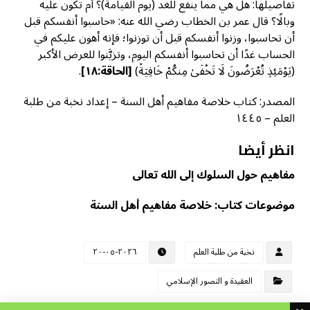
تفاصيلها: هل هي مما ينفع للغد (يوم القيامة)؟ أم تكون عليه
وبالًا؟ قال عمر بن الخطاب رضي الله عنه: «حاسبوا أنفسكم قبل
أن تحاسبوا، وزنوا أنفسكم قبل أن توزنوا؛ فإنه أهون عليكم في
الحساب غدًا أن تحاسبوا أنفسكم اليوم، وتزيَّنوا للعرض الأكبر
(يَوۡمَئِذٖ تُعۡرَضُونَ لَا تَخۡفَىٰ مِنكُمۡ خَافِيَةٞ)
[
الحاقة:١٨]
.
المصدر: كتاب خلاصة مفاهيم أهل السنة – إعداد نخبة من طلبة
العلم – ١٤٤٥
انظر أيضا
مفاهيم حول السلوك إلى الله تعالى
موضوعات كتاب: خلاصة مفاهيم أهل السنة
نخبة من طلبة العلم
٢٠٢٦-٠٥-٢٠
العقيدة و التصور الإسلامي