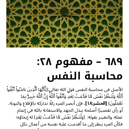
٦٨٩ – مفهوم ٢٨:
محاسبة النفس
الأصل في محاسبة النفس قول الله تعالى:(يَٰٓأَيُّهَا ٱلَّذِينَ ءَامَنُواْ ٱتَّقُواْ
ٱللَّهَ وَلۡتَنظُرۡ نَفۡسٞ مَّا قَدَّمَتۡ لِغَدٖۖ وَٱتَّقُواْ ٱللَّهَۚ إِنَّ ٱللَّهَ خَبِيرُۢ بِمَا
تَعۡمَلُونَ)
[
الحشر:١٨]
، فإن أبصر المرء زللًا تداركه بالإقلاع والتوبة،
أو رأى تقصيرًا أصلحه ببذل الجهد والاستعانة بالله في إتمام
عمله. والتعبير بقوله: (وَلۡتَنظُرۡ نَفۡسٞ مَّا قَدَّمَتۡ لِغَدٖ) له إيحاؤه؛
فكأن المرء ينظر إلى ما أقدمت عليه نفسه من أعمال بكل