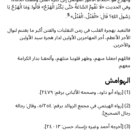
وفي الحديث «لَا تَقُومُ السَّاعَةُ حَتَّى يَكْثُرَ الْهَرْجُ» قَالُوا: وَمَا الْهَرْجُ يَا
5
رَسُولَ اللهِ؟ قَالَ: «الْقَتْلُ، الْقَتْلُ»
.
فالتعبد بهجرة القلب في زمن التقلبات والفتن أكبر ما يغتنم لنوال
الأجر الأعظم، أجر المهاجرين الأولين لدار هجرة سيد الأولين
والآخرين.
فاللهم اجعلنا منهم، وطهر قلوبنا مثلهم، وألحقنا بدار الكرامة
معهم.
الهوامش
(1) [رواه أبو داود، وصححه الألباني برقم: ٢٤٧٩].
(2) [رواه الهيثمي في مجمع الزوائد برقم: ٥/٢٥٤، وقال: رجاله
رجال الصحيح].
(3) [أخرجه أحمد وغيره بإسناد حسن: ٢٤٠١٣].