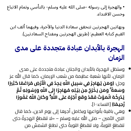
• والهجرة إلى رسوله -صلى الله عليه وسلم- بالتأسي وتمام الاتباع
وحسن الاقتداء.
وبهاتين الهجرتين تتحقق سعادة الدنيا والآخرة، وفيهما ألف ابن
القيم كتابه العظيم: (طريق الهجرتين ومفتاح السعادتين).
الهجرة بالأبدان عبادة متجددة على مدى
الزمان
وستظل الهجرة بالأبدان والجنان عبادة متجددة على مدى
الزمان، لأنها شعبة عظيمة من شعب الإيمان، كما قال الله عز
وجل:
(وَمَن يُهَاجِرْ فِي سَبِيلِ اللَّهِ يَجِدْ فِي الْأَرْضِ مُرَاغَمًا كَثِيرًا
وَسَعَةً ۚ وَمَن يَخْرُجْ مِن بَيْتِهِ مُهَاجِرًا إِلَى اللَّهِ وَرَسُولِهِ ثُمَّ
يُدْرِكْهُ الْمَوْتُ فَقَدْ وَقَعَ أَجْرُهُ عَلَى اللَّهِ ۗ وَكَانَ اللَّهُ غَفُورًا
رَّحِيمًا)
[النساء:١٠٠].
وهي باقية بأنواعها وبكامل أجرها إلى يوم الدين، كما قال
النبي الأمين – صلى الله عليه وسلم – «لا تنقطعُ الهجرةُ حتى
تنقطعَ التوبةُ، ولا تنقطعُ التوبةُ حتى تطلعَ الشمسُ من