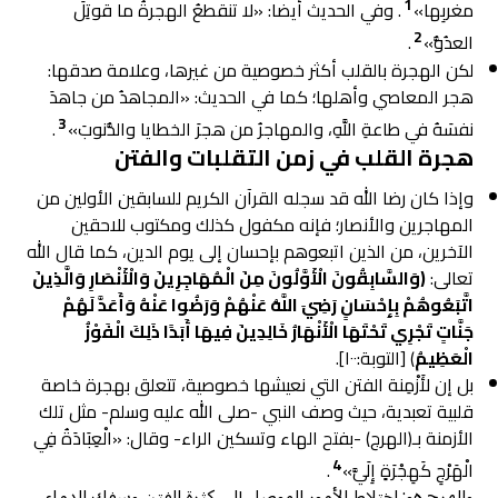
1
مغربِها»
. وفي الحديث أيضا: «لا تنقطعُ الهجرةُ ما قوتِلَ
2
العدُوُّ»
.
لكن الهجرة بالقلب أكثر خصوصية من غيرها، وعلامة صدقها:
هجر المعاصي وأهلها؛ كما في الحديث: «المجاهدُ من جاهدَ
3
نفسَهُ في طاعةِ اللَّهِ، والمهاجرُ من هجرَ الخطايا والذُّنوبَ»
.
هجرة القلب في زمن التقلبات والفتن
وإذا كان رضا الله قد سجله القرآن الكريم للسابقين الأولين من
المهاجرين والأنصار؛ فإنه مكفول كذلك ومكتوب للاحقين
الآخرين، من الذين اتبعوهم بإحسان إلى يوم الدين، كما قال الله
تعالى:
(وَالسَّابِقُونَ الْأَوَّلُونَ مِنَ الْمُهَاجِرِينَ وَالْأَنْصَارِ وَالَّذِينَ
اتَّبَعُوهُمْ بِإِحْسَانٍ رَضِيَ اللَّهُ عَنْهُمْ وَرَضُوا عَنْهُ وَأَعَدَّ لَهُمْ
جَنَّاتٍ تَجْرِي تَحْتَهَا الْأَنْهَارُ خَالِدِينَ فِيهَا أَبَدًا ذَلِكَ الْفَوْزُ
الْعَظِيمُ
) [التوبة:١٠٠].
بل إن لأَزْمِنة الفتن التي نعيشها خصوصية، تتعلق بهجرة خاصة
قلبية تعبدية، حيث وصف النبي -صلى الله عليه وسلم- مثل تلك
الأزمنة بـ(الهرج) -بفتح الهاء وتسكين الراء- وقال: «الْعِبَادَةُ فِي
4
الْهَرْجِ كَهِجْرَةٍ إِلَيَّ»
.
والهرج هو: اختلاط الأمور الموصل إلى كثرة الفتن وسفك الدماء،