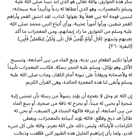
ينكر هذه الخوارق، والله تعالى هو الذي أيد نبينا صلى الله عليه
وسلم بالمعجزات، وهو الذي أعطاها له ردءاً وتأييداً منه سبحانه؛
ليتبين قومه أنه نبي فعلاً ولا يقولوا: كذاب، لقد انشق القمر وأراهم
القمر شقين، ورأوا أموراً عجيبة، ورأى أتباع النبي محمد صلى الله
عليه وسلم من الخوارق ما زاد إيمانهم، ومن المعجزات ما أكد
يقينهم وثبتهم: (قَالَ أَوَلَمْ تُؤْمِنْ قَالَ بَلَى وَلَكِنْ لِيَطْمَئِنَّ قَلْبِي)
[البقرة:٢٦٠].
فرأوا تكثير الطعام بين يديه، ونبع الماء من بين أصابعه، وتسبيح
الأكل وهو يؤكل، وسلم عليه الحجر بـمكة، فكانت المعجزات تأييداً
له ولأصحابه وبرهاناً على نبوته أمام الكفار، ومات صلى الله عليه
وسلم وأبقى لنا هذه المعجزة الخالدة، وهي القرآن الكريم.
إن الله عز وجل لا يعجزه أن يؤيد رسولاً من رسله بأن تمشي إليه
شجرة أو يحيي له ميتاً، أو يخرج له ناقة من صخرة، أو ينبع الماء
من بين أصابعه، أو يرزقه فاكهة الشتاء في الصيف، أو يحي له
طائراً قد ذبح وقطّع، فالله يؤيد أنبياءه بالمعجزات، ويعطي
الكرامات لأوليائه، وليس ذلك على الله بعزيز، والله على كل شيء
قدير، ولما رأى إبراهيم الخليل هذه الطيور التي قطّعت وذبحّت