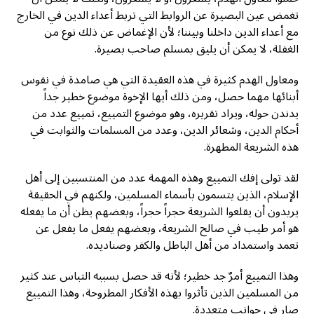
تغمض عين البصيرة عن الروابط التي تربط أعداء الدين في الخارج
مع أعداء الدين داخلنا وبيننا؛ لأن الإغماض عن ذلك نوع من
الغفلة، لا يمكن أن يليق بمسلم صاحب بصيرة.
ومعاول الهدم كثيرة في هذه العقيدة التي هي صامدة في نفوس
أبنائها مهما حصل، ومن ذلك أيها الإخوة موضوع خطير جداً
يدندن حوله، ويراد تقريره، وهو موضوع التمييع، تمييع عدد من
أحكام الدين، وشعائر الدين، وعدد من المسلمات والثوابت في
هذه الشريعة المطهرة.
لقد تولى إفك التمييع وهذه المهمة عدد من المنتسبين إلى أهل
الإسلام، الذين يتسمون بأسماء المسلمين، ولكنهم في الحقيقة
يريدون أن يقلعوا الشريعة حجراً حجراً، وبعضهم يظن أن ما يفعله
هو أمر طيب في صالح الشريعة، وبعضهم يفعل ما يفعل عن
تعمد واستمداد من أهل الباطل والكفر وصناديده.
وهذا التمييع أمرٌ جد خطير؛ لأنه قد حصل بسببه التباس عند كثير
من المسلمين الذين تأثروا بهذه الأفكار المطروحة، وهذا التمييع
صار في جوانب متعددة.