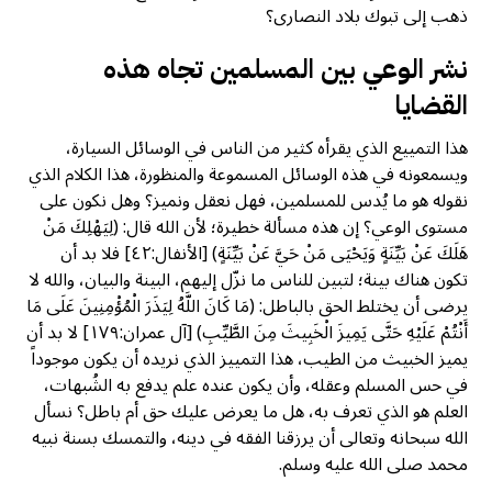
ذهب إلى تبوك بلاد النصارى؟
نشر الوعي بين المسلمين تجاه هذه
القضايا
هذا التمييع الذي يقرأه كثير من الناس في الوسائل السيارة،
ويسمعونه في هذه الوسائل المسموعة والمنظورة، هذا الكلام الذي
نقوله هو ما يُدس للمسلمين، فهل نعقل ونميز؟ وهل نكون على
مستوى الوعي؟ إن هذه مسألة خطيرة؛ لأن الله قال: (لِيَهْلِكَ مَنْ
هَلَكَ عَنْ بَيِّنَةٍ وَيَحْيَى مَنْ حَيَّ عَنْ بَيِّنَةٍ) [الأنفال:٤٢] فلا بد أن
تكون هناك بينة؛ لتبين للناس ما نزّل إليهم، البينة والبيان، والله لا
يرضى أن يختلط الحق بالباطل: (مَا كَانَ اللَّهُ لِيَذَرَ الْمُؤْمِنِينَ عَلَى مَا
أَنْتُمْ عَلَيْهِ حَتَّى يَمِيزَ الْخَبِيثَ مِنَ الطَّيِّبِ) [آل عمران:١٧٩] لا بد أن
يميز الخبيث من الطيب، هذا التمييز الذي نريده أن يكون موجوداً
في حس المسلم وعقله، وأن يكون عنده علم يدفع به الشُبهات،
العلم هو الذي تعرف به، هل ما يعرض عليك حق أم باطل؟ نسأل
الله سبحانه وتعالى أن يرزقنا الفقه في دينه، والتمسك بسنة نبيه
محمد صلى الله عليه وسلم.