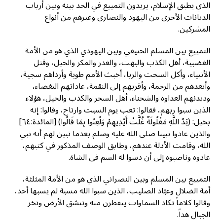
الذي يطبق الإسلام، يريدون التمييع في الحد بينه وبين أرباب
الديانات الأخرى من اليهود والنصارى وغيرهم من أنواع
المشركين.
التمييع بين المسلم الحنيفي وبين اليهودي الذي هو من الأمة
الغضبية، أهل الكذب والبهت، والغدر والمكر والحيل، وقتل
الأنبياء، وأكل السحت والربا، أخبث الأمم طوية وأرداهم سجية،
وأبعدهم من الرحمة، وأقربهم إلى النقمة، عاداتهم البغضاء،
وديدنهم العداوة والشحناء، أهل السحر والكذب والحيل، هؤلاء
الذين سبوا ربهم، فقالوا: تعب يوم السبت وارتاح، وقالوا: إنه
بخيل: (يَدُ اللَّهِ مَغْلُولَةٌ غُلَّتْ أَيْدِيهِمْ وَلُعِنُوا بِمَا قَالُوا) [المائدة:٦٤]
والذين عادوا نبينا صلى الله عليه وسلم بعدما تبين لهم أنه نبي
الله، وقامت الأدلة عندهم، وطابق الوصف المذكور في كتبهم،
عادوه وناصبوه إلى أن دسوا له السم في الشاة.
التمييع بين المسلم وبين النصراني الذي هو من الأمة المثلثة،
أمة الضلال وعبّاد الصليب، الذين سبوا الله مسبة لم يسبها أحد،
وقالوا كلاماً تكاد السماوات يتفطرن منه وتنشق الأرض وتخر
الجبال هداً.