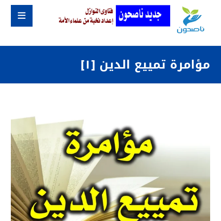
مؤامرة تمييع الدين [١]