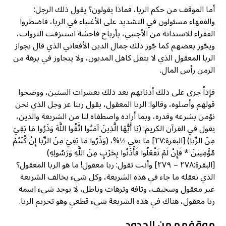
أما الموقف من حكم الربا، فماذا يقولون؟ يقول ذلك الرجل:
والفقهاء مسئولون في التشديد على الأغنياء في الربا، فاضطروا
الفقراء للاستدانة من الأجنبي، بأرباح فاحشة استنزفت الثروات،
ويجّوز بعضهم كما جّوز ذلك جمال الدين الأفغاني الذي قال بجواز
الربا المعقول الذي لا يثقل كاهل المديون، ولا يتجاوز في برهة من
الزمن رأس المال.
فإذاً جرى على ذلك أذنابهم بعد ذلك بعشرات السنين، ووضحوا
قولهم وأصلوه، وقالوا: الربا المعقول، يقول ربنا عز وجل الذي نحن
نؤمن بشرعه وقدره، وبما أراده واصطفاه لنا من الشريعة والدين،
يقول في القرآن الكريم: (يَا أَيُّهَا الَّذِينَ آمَنُوا اتَّقُوا اللَّهَ وَذَرُوا مَا بَقِيَ
مِنَ الرِّبا) [البقرة:٢٧] ما بقي ½%، (وَذَرُوا مَا بَقِيَ مِنَ الرِّبا إِنْ كُنْتُمْ
مُؤْمِنِينَ * فَإِنْ لَمْ تَفْعَلُوا فَأْذَنُوا بِحَرْبٍ مِنَ اللَّهِ وَرَسُولِهِ)
[البقرة:٢٧٨ – ٢٧٩] وأنت تقول: ربا معقول! ما هو الربا المعقول؟
الذي نعقله ما جاء في هذه الشريعة، وكل شيء يخالف الشريعة
غير معقول وسخيف، وتافه وترهات وباطل، لا يوجد شيء اسمه
ربا معقول، هناك في هذه الشريعة شيء قطعي وهو تحريم الربا.
موقفهم من الحدود