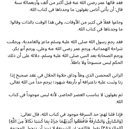
فقد قالها عمر رضي الله عنه قبل أكثر من ألف وأربعمائة سنة
قال: أن يأتي أناس يقولون: ما وجدناها في كتاب الله.
وجاءوا فعلاً في كثير من الأوقات، وفي هذا الوقت بالذات وقالوا:
ما وجدناها في كتاب الله.
فقد رجم رسول الله صلى الله عليه وسلم ماعز والغامدية، ورجمُت
شراحة الهمدانية، ورجم عمر رضي الله عنه وعلي، ورجم أبو بكر،
ورجم الصحابة بعد النبي صلى الله عليه وسلم، دلالة على أن ذلك
الحكم ليس منسوخاً ولا باطلاً.
الزاني المحصن الذي وطأ وذاق حلاوة الحلال في عقد صحيح إذا
زنا وثبت عليه باعترافه أو بأربعة شهود؛ يرجم حداً من الله تعالى.
ثم يقولون: لا يناسب العصر الحاضر، لأنه ليس موجوداً في كتاب
الله.
فإذا قلنا لهم: حد السرقة موجود في كتاب الله، قال تعالى:
(وَالسَّارِقُ وَالسَّارِقَةُ فَاقْطَعُوا أَيْدِيَهُمَا جَزَاءً بِمَا كَسَبَا نَكَالاً مِنَ اللَّهِ)
[المائدة:٣٨] يقول قائلهم: إن الشريعة لا تريد أن يتحول المجتمع