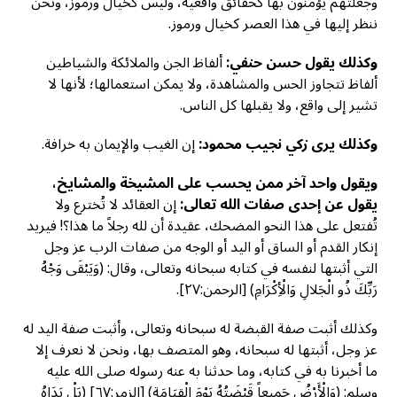
وجعلتهم يؤمنون بها كحقائق واقعية، وليس كخيال ورموز، ونحن
ننظر إليها في هذا العصر كخيال ورموز.
وكذلك يقول حسن حنفي:
ألفاظ الجن والملائكة والشياطين
ألفاظ تتجاوز الحس والمشاهدة، ولا يمكن استعمالها؛ لأنها لا
تشير إلى واقع، ولا يقبلها كل الناس.
وكذلك يرى زكي نجيب محمود:
إن الغيب والإيمان به خرافة.
ويقول واحد آخر ممن يحسب على المشيخة والمشايخ،
يقول عن إحدى صفات الله تعالى:
إن العقائد لا تُخترع ولا
تُفتعل على هذا النحو المضحك، عقيدة أن لله رجلاً ما هذا؟! فيريد
إنكار القدم أو الساق أو اليد أو الوجه من صفات الرب عز وجل
التي أثبتها لنفسه في كتابه سبحانه وتعالى، وقال: (وَيَبْقَى وَجْهُ
رَبِّكَ ذُو الْجَلالِ وَالْأِكْرَامِ) [الرحمن:٢٧].
وكذلك أثبت صفة القبضة له سبحانه وتعالى، وأثبت صفة اليد له
عز وجل، أثبتها له سبحانه، وهو المتصف بها، ونحن لا نعرف إلا
ما أخبرنا به في كتابه، وما حدثنا به عنه رسوله صلى الله عليه
وسلم: (وَالْأَرْضُ جَمِيعاً قَبْضَتُهُ يَوْمَ الْقِيَامَةِ) [الزمر:٦٧] (بَلْ يَدَاهُ