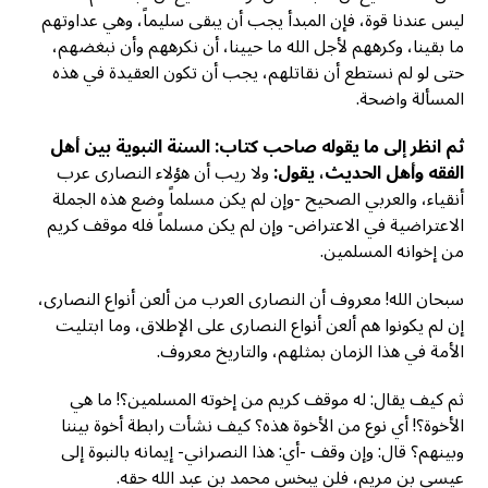
ليس عندنا قوة، فإن المبدأ يجب أن يبقى سليماً، وهي عداوتهم
ما بقينا، وكرههم لأجل الله ما حيينا، أن نكرههم وأن نبغضهم،
حتى لو لم نستطع أن نقاتلهم، يجب أن تكون العقيدة في هذه
المسألة واضحة.
ثم انظر إلى ما يقوله صاحب كتاب: السنة النبوية بين أهل
الفقه وأهل الحديث، يقول:
ولا ريب أن هؤلاء النصارى عرب
أنقياء، والعربي الصحيح -وإن لم يكن مسلماً وضع هذه الجملة
الاعتراضية في الاعتراض- وإن لم يكن مسلماً فله موقف كريم
من إخوانه المسلمين.
سبحان الله! معروف أن النصارى العرب من ألعن أنواع النصارى،
إن لم يكونوا هم ألعن أنواع النصارى على الإطلاق، وما ابتليت
الأمة في هذا الزمان بمثلهم، والتاريخ معروف.
ثم كيف يقال: له موقف كريم من إخوته المسلمين؟! ما هي
الأخوة؟! أي نوع من الأخوة هذه؟ كيف نشأت رابطة أخوة بيننا
وبينهم؟ قال: وإن وقف -أي: هذا النصراني- إيمانه بالنبوة إلى
عيسى بن مريم، فلن يبخس محمد بن عبد الله حقه.