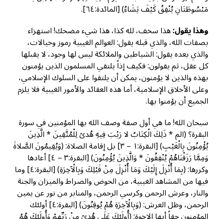
مَبْسُوطَتَانِ يُنْفِقُ كَيْفَ يَشَاءُ) [المائدة:٦٤].
وهذا يقول:
هذا سخف، لله كذا، هذا شيء مضحك! استهزاء
بصفات الله، والذي قبله يقول: العوالم الغيبية رموز وخيالات،
والذي بعده يقول: الشياطين والملائكة ليس لها وجود، لا يقبلها
كل عقل، ثم يقولون: فكيف إذاً يلتقي المسلمون الذين يؤمنون
بهذه والذين لا يؤمنون، يمكن أن يلتقوا على السلوك الإسلامي،
وعلى الأخلاق الإسلامية، أما هذه العقائد والأمور الغيبية فلا يلزم
الجميع أن يؤمنوا بها.
سبحان الله! ما هي أول صفة وصف الله بها المؤمنين في سورة
البقرة؟ (الم * ذَلِكَ الْكِتَابُ لا رَيْبَ فِيهِ هُدىً لِلْمُتَّقِينَ * الَّذِينَ
يُؤْمِنُونَ بِالْغَيْبِ) [البقرة:١ – ٣] بل إقامة الصلاة: (وَيُقِيمُونَ الصَّلاةَ
وَمِمَّا رَزَقْنَاهُمْ يُنْفِقُونَ * وَالَّذِينَ يُؤْمِنُونَ) [البقرة:٣ – ٤] أعادها
وكررها: (بِمَا أُنْزِلَ إِلَيْكَ وَمَا أُنْزِلَ مِنْ قَبْلِكَ وَبِالْآخِرَةِ) [البقرة:٤] وما
فيها من المشاهد الغيبية، من الحوض والصراط والميزان والجنة
والنار، وعرش الرحمن وكرسي الرحمن، والمنابر من نور عن يمين
الرحمن، وظل العرش: (وَبِالْآخِرَةِ هُمْ يُوقِنُونَ) [البقرة:٤] أولئك
المؤمنون حقاً أيها الإخوة: (أُولَئِكَ عَلَى هُدىً مِنْ رَبِّهِمْ وَأُولَئِكَ هُمُ