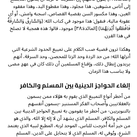
إلى أناس مشوهين، هذا مجلود، وهذا مقطوع اليد، وهذا مفقوء
العين، وهذا مكسور السن بقضية القصاص، اسجنه وامش، أو أي
عقوبة مالية، فنقول: هذا موجود في كتاب الله: (وَالسَّارِقُ وَالسَّارِقَةُ
فَاقْطَعُوا أَيْدِيَهُمَا) [المائدة:٣٨] موجود، قالوا: هذه همجية لا تصلح
في هذا القرن.
وهكذا ترون قضية صب الكلام على تمييع الحدود الشرعية التي
أنزلها الله؛ من حد الردة وحد الزنا للمحصن، وحد السرقة، أنهم
يريدون إبطال ذلك، وإقناع المسلمين أن ذلك كان في عهدٍ مضى
ولا يناسب هذا الزمان.
إلغاء الحواجز الدينية بين المسلم والكافر
من أخطر أنواع التمييع الذي يقوم به هؤلاء ممن يسمون
بالعقلانيين وأصحاب الفكر المستنير -يسمون أنفسهم
بالتنويريين- من أخطر ما يقومون به تمييع الحواجز الدينية بين
المسلم والكافر، المسلم الذي يشهد أن لا إله إلا الله، والذي هو
من خير أمة أُخرجت للناس، الموحد لربه، المطيع لنبيه الذي يعتمد
الشرع، ويُوفي له، المسلم الذي لا يتحايل على الدين، المسلم