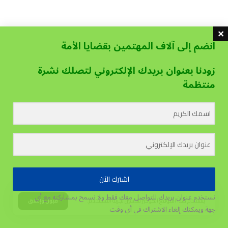
انضم إلى آلاف المهتمين بقضايا الأمة
زودنا بعنوان بريدك الإلكتروني لتصلك نشرة
منتظمة
اشترك الآن
نستخدم عنوان بريدك للتواصل معك فقط ولا نسمح بمشاركته مع أي
يستخدم هذا الموقع الكوكيز لتحسين تجربة المستخدم.
قبول وإغلاق
جهة
ويمكنك إلغاء الاشتراك في أي وقت