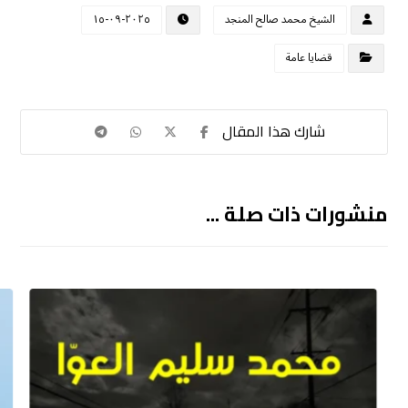
الشيخ محمد صالح المنجد
٢٠٢٥-٠٩-١٥
قضايا عامة
منشورات ذات صلة ...