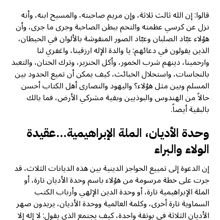
قالوا: إن الله ثالث ثلاثة، وإن مريم صاحبته، والمسيح ابنه، وأنه
نزل عن كرسي عظمته والتحم ببطن الصاحبة وجرى ما جرى، وأن
هؤلاء عبّاد الصلبان وعبّاد الصور المنقوشة بالألوان في الحيطان،
الذين يقولون في دعائهم: يا والدة الإله ارزقينا، واغفري لنا
وارحمينا، دينهم شرب الخمور، وأكل الخنزير، وترك الختان، والتعبد
بالنجاسات، واستحلال الخبائث، كيف يمكن أن تميع الحدود بين
المسلم وبين مثل هؤلاء؟ واليهود والنصارى أهل الكتاب أحسن
حالاً من الهندوس والبوذيين وبقية مشركي الأرض، فما بالك
بالبقية أيضاً.
وحدة الأديان، الملة الإبراهيمية…عقيدة
الولاء والبراء
إن الدعوة إلى تمييع الحواجز الدينية بين هذه الديانات الثلاث، قد
جرت على خطة مرسومة من هؤلاء باسم وحدة الأديان تارة، أو
الملة الإبراهيمية تارة، أو وحدة الدين الإلهي وأرباب الكتب
السماوية تارة أخرى، وكلمة العالمية ووحدة الأديان، يريدون صهر
الأديان الثلاثة في بوتقة واحدة، كيف يجتمع الذي يقول: لا إله إلا