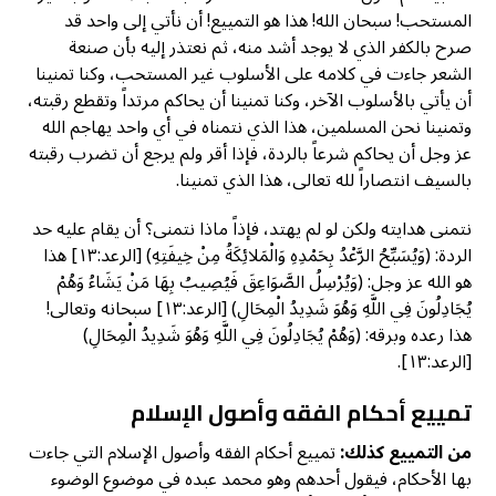
المستحب! سبحان الله! هذا هو التمييع! أن نأتي إلى واحد قد
صرح بالكفر الذي لا يوجد أشد منه، ثم نعتذر إليه بأن صنعة
الشعر جاءت في كلامه على الأسلوب غير المستحب، وكنا تمنينا
أن يأتي بالأسلوب الآخر، وكنا تمنينا أن يحاكم مرتداً وتقطع رقبته،
وتمنينا نحن المسلمين، هذا الذي نتمناه في أي واحد يهاجم الله
عز وجل أن يحاكم شرعاً بالردة، فإذا أقر ولم يرجع أن تضرب رقبته
بالسيف انتصاراً لله تعالى، هذا الذي تمنينا.
نتمنى هدايته ولكن لو لم يهتد، فإذاً ماذا نتمنى؟ أن يقام عليه حد
الردة: (وَيُسَبِّحُ الرَّعْدُ بِحَمْدِهِ وَالْمَلائِكَةُ مِنْ خِيفَتِهِ) [الرعد:١٣] هذا
هو الله عز وجل: (وَيُرْسِلُ الصَّوَاعِقَ فَيُصِيبُ بِهَا مَنْ يَشَاءُ وَهُمْ
يُجَادِلُونَ فِي اللَّهِ وَهُوَ شَدِيدُ الْمِحَالِ) [الرعد:١٣] سبحانه وتعالى!
هذا رعده وبرقه: (وَهُمْ يُجَادِلُونَ فِي اللَّهِ وَهُوَ شَدِيدُ الْمِحَالِ)
[الرعد:١٣].
تمييع أحكام الفقه وأصول الإسلام
من التمييع كذلك:
تمييع أحكام الفقه وأصول الإسلام التي جاءت
بها الأحكام، فيقول أحدهم وهو محمد عبده في موضوع الوضوء