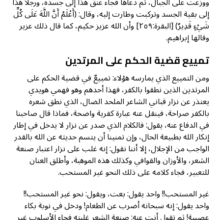
ووزعت على الجبال، ثم دعاها فجاء عنق هذا إلى جسده، ورجلا هذا
إلى بقية الجسد وتركبت وطارت إليه، وقال: (أَعْلَمُ أَنَّ اللَّهَ عَلَى كُلِّ
شَيْءٍ قَدِيرٌ) [البقرة:٢٥٩] وأن الله عزيز حكيم، كما قال ذلك عزير
وقالها إبراهيم.
تمييع قضية الحكم على المرتدين
ومن التمييع الذي يمارسه هؤلاء: تمييعٌ في قضية الحكم على
المرتدين الذين نطقوا بالكفر، فهذا أحدهم وهو فهمي هويدي
يعتذر عن نزار قباني الشاعر الملحد الضال، الذي نطق شعره
بالكفر صراحة، فينقل عنه عبارة كفرية واضحة، فماذا قال صاحبنا
في الدفاع عنه، يقول: فالكلام الذي صدر عن نزار لا يدخل في إطار
إنكار الله بطبيعة الحال، وإن تمنينا أن يتسم حديثه عن الله بالقدر
الواجب من الإجلال، إلا أننا نقول: إنه غلب على نزار اعتبار صنعة
الشعر، والأوزان والقوافي وكذلك هذه الموهبة، وأطلق العنان
للتعبير، فجاء كلامه على ذلك النحو غير المستحب.
غير المستحب!! واحد يقول: بعت، ويقول: نحو غير المستحب!!
واحد يقول: إنه سبحانه أضرب عن الطعام! ودخل في نوبة بكاء
عصبية! ثم تقول أنت عنه: صنعة الشعر غلبته فجاء الأسلوب غير