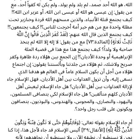
الله، هو الله أحد صمد، لم يلد ولم يولد، ولم يكن له كفواً أحد، مع
من يقول: إن عيسى هو الله أو عيسى ابن الله، أو عزير ابن الله؟!
كيف يجتمع قتلة الأنبياء، والذين مسخهم الله قردة وخنازير تحت
مظلة واحدة مع من هم خير أمة أخرجت للناس؟! كيف يجتمعون؟!
كيف يجتمع الذين قال الله عنهم: (لَقَدْ كَفَرَ الَّذِينَ قَالُوا إِنَّ اللَّهَ
ثَالِثُ ثَلاثَةٍ) [المائدة:٧٣] مع من يقول: لا إله إلا الله لم يتخذ
صاحبة ولا ولداً؟ كيف يجتمع هذا مع هذا في قضية الملة
الإبراهيمية أو وحدة الأديان؟! إن الجمع بين هؤلاء ردة ظاهرة وكفر
صريح ولاشك، ثم هؤلاء من جلدتنا وبألسنتنا يقولون: إن اجتماع
هؤلاء من أجل أن يكون السلام عاماً في العالم هو هدفنا الذي
نسعى إليه، وأن تزول العداوات بين أهل الأديان، فهل الإسلام جاء
لإزالة العداوات بين أهل الأديان؟ هل جاء الإسلام ليعيش أهل
الأديان كلهم متآلفين؟ هل جاء الإسلام لكي يتصافى المسلمون،
واليهود، والنصارى، والمجوس، والهندوس، والبوذيون، يتصافون
ويكونون على قلب رجل واحد؟.
أم جاء الإسلام بقوله تعالى: (وَقَاتِلُوهُمْ حَتَّى لا تَكُونَ فِتْنَةٌ وَيَكُونَ
الدِّينُ كُلُّهُ لِلَّهِ) [الأنفال:٣٩] أليس الإسلام قد جاء لأجل هذا، إذا كنا
نحن لا نستطيع أن نطبقه الآن، ولا نستطيع أن نجاهدهم؛ لأنه