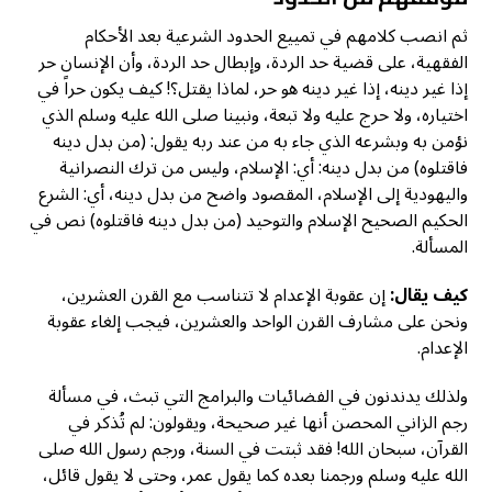
ثم انصب كلامهم في تمييع الحدود الشرعية بعد الأحكام
الفقهية، على قضية حد الردة، وإبطال حد الردة، وأن الإنسان حر
إذا غير دينه، إذا غير دينه هو حر، لماذا يقتل؟! كيف يكون حراً في
اختياره، ولا حرج عليه ولا تبعة، ونبينا صلى الله عليه وسلم الذي
نؤمن به وبشرعه الذي جاء به من عند ربه يقول: (من بدل دينه
فاقتلوه) من بدل دينه: أي: الإسلام، وليس من ترك النصرانية
واليهودية إلى الإسلام، المقصود واضح من بدل دينه، أي: الشرع
الحكيم الصحيح الإسلام والتوحيد (من بدل دينه فاقتلوه) نص في
المسألة.
كيف يقال:
إن عقوبة الإعدام لا تتناسب مع القرن العشرين،
ونحن على مشارف القرن الواحد والعشرين، فيجب إلغاء عقوبة
الإعدام.
ولذلك يدندنون في الفضائيات والبرامج التي تبث، في مسألة
رجم الزاني المحصن أنها غير صحيحة، ويقولون: لم تُذكر في
القرآن، سبحان الله! فقد ثبتت في السنة، ورجم رسول الله صلى
الله عليه وسلم ورجمنا بعده كما يقول عمر، وحتى لا يقول قائل،