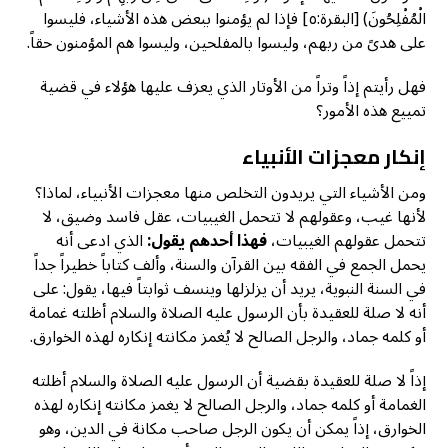
الْمُفْلِحُونَ) [البقرة:٥] فإذا لم يؤمنوا ببعض هذه الأشياء، فليسوا
على هدىً من ربهم، وليسوا بالمفلحين، وليسوا هم المؤمنون حقاً.
فهل رأيتم إذاً وتراً من الأوتار الذي يعزف عليها هؤلاء في قضية
تمييع هذه الأمور؟
إنكار معجزات الأنبياء
ومن الأشياء التي يريدون التخلص منها معجزات الأنبياء، لماذا؟
لأنها غيب، وعقولهم لا تتحمل الغيبيات، عقل فاسد وضيق، لا
تتحمل عقولهم الغيبيات،
فهذا أحدهم يقول:
الذي ادعى أنه
يحمل الجمع في الفقه بين القرآن والسنة، وألف كتاباً خطيراً جداً
في السنة النبوية، يريد أن يزلزلها وينسف ثوابتاً فيها، يقول: على
أنه لا صلة للعقيدة بأن الرسول عليه الصلاة والسلام أظلته غمامة
أو كلمه جماد، والرجل الصالح لا يُغمز مكانته إنكاره لهذه الخوارق.
إذاً لا صلة للعقيدة بقضية أن الرسول عليه الصلاة والسلام أظلته
الغمامة أو كلمه جماد، والرجل الصالح لا يغمز مكانته إنكاره لهذه
الخوارق، إذاً يمكن أن يكون الرجل صاحب مكانة في الدين، وهو