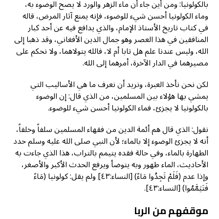
بالكولونيا: ومن أين جاء أن ماء الزهر والورد لا يصح الوضوء به،
وماء الكولونيا أحسن شيء للوضوء، فإنه يمنع آثار المرض، قاله
في كتاب تاريخ الأستاذ الإمام، والذي يدافع فيه عن أحد كبار
المنافقين في هذا العصر وهو جمال الدين الأفغاني، وقد ذهبا إلى
الله، وليس عندنا علم هل تابا أم لا، فالله يتولاهما، ولا نحكم على
مصيرهما في الدار الآخرة، أمرهما إلى الله.
لكن نحن نأخذ العبرة، ونريد أن نعرف ما هي الأساليب التي
يمشي بها هؤلاء بين المسلمين، من الذي قال: إن الوضوء
بالكولونيا لا يجزئ، فماء الكولونيا أحسن شيء للوضوء.
نقول: الذي قال هم أئمة الدين من فقهاء المسلمين سلفاً وخلفاً،
أنه لا يجزئ الوضوء إلا بالماء؛ لأن النبي صلى الله عليه وسلم حدد
الطهارة بالماء، وفي حالة فقده يتيمم بالتراب، هذا الذي جاءت به
الأحاديث، الماء طهور وبه يتوضأ ويرفع الحدث الأكبر والأصغر،
وإذا عدم (فَلَمْ تَجِدُوا مَاءً) [النساء:٤٣] ولم يقل: كولونيا (مَاءً
فَتَيَمَّمُوا) [النساء:٤٣].
موقفهم من الربا