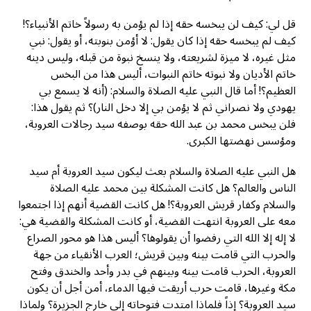
قل لي: كيف لن يبخسه حقه إذا لم يؤمن به رسولاً خاتم الأنبياء؟!
كيف لم يبخسه حقه إذا كان يقول: لا أؤمن بنوبته، أو يقول: نبي
مثل غيره، لا ميزة لشريعته، ولا ينسخ نبوة من قبله، وليس دينه
خاتم الأديان ولا نبوته خاتم النبوات، أليس هذا من البخس
العظيم؟! أما قال النبي عليه الصلاة والسلام: (أنه لا يسمع بي
يهودي ولا نصراني ثم لا يؤمن بي إلا دخل النار)؟ ثم يقول هذا:
فلن يبخس محمد بن عبد الله حقه بوصفه سيد رجالات العروبة،
ومؤسس نهضتها الكبرى.
هل النبي عليه الصلاة والسلام بعث ليكون سيد العروبة أم سيد
الناس والعالم؟ هل كانت المشكلة بين محمد عليه الصلاة
والسلام وكفار قريش العروبة؟! هل كانت القضية أنهم إذا اجتمعوا
معه على العروبة انتهت القضية، أو كانت المشكلة والقضية هي:
لا إله إلا الله التي رفضوا أن يقولوها؟ أليس هذا هو محور الصراع
والحرب التي قامت بينه وبين قريش؛ العرب الأنقياء من جهة
العروبة، الحرب قامت بينه وبينهم في بدر وأحد والخندق وفتح
مكة وغيرها، قامت حرب أريقت فيها الدماء، أمن أجل أن يكون
سيد العروبة؟ إذاً فلماذا امتدت فتوحاته إلى خارج الجزيرة؟ ولماذا