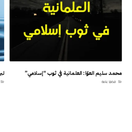
محمد سليم العوّا: العلمانية في ثوب “إسلامي”
لبر
قضايا عامة