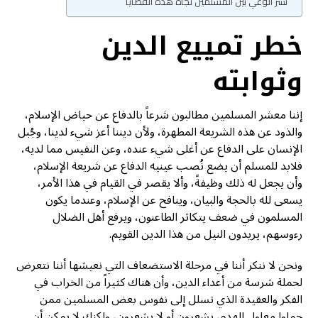
نشر الوعي بين المسلمين تجاه هذه القضايا
خطر تمييع الدين
وثوابته
إننا معشر المسلمين مطالبون شرعاً بالدفاع عن حياض الإسلام،
والذود عن هذه الشريعة المطهرة، ولأن ديننا أعز شيء لدينا، وجُبل
الإنسان على الدفاع عن أغلى شيء عنده، وعن النفيس مما لديه،
فلابد للمسلم أن يضع نُصب عينيه الدفاع عن شريعة الإسلام،
وأن يجعل له ذلك وظيفةً، وألا يقصر في القيام في هذا الأمر،
يسعى لله بالحجة والبيان، وينافح عن الإسلام، وعندما يكون
المسلمون في ضعف يتكاثر الطاعنون، ويرفع أهل الضلال
رءوسهم، يريدون النيل من هذا الدين القويم.
ونحن لا ننكر أننا في مرحلة الاستضعاف التي نعيشها أننا نتعرض
لحملة شرسة من أعداء الدين، وأن هناك كثيراً من الخراب في
الفكر والعقيدة الذي تسلل إلى نفوس بعض المسلمين ممن
حملوا معاول الهدم، يشعرون أو لا يشعرون، ولكنك لا يمكن أن