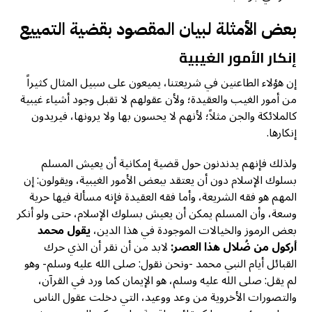
بعض الأمثلة لبيان المقصود بقضية التمييع
إنكار الأمور الغيبية
إن هؤلاء الطاعنين في شريعتنا، يميعون على سبيل المثال كثيراً
من أمور الغيب والعقيدة؛ ولأن عقولهم لا تقبل وجود أشياء غيبية
كالملائكة والجن مثلاً؛ لأنهم لا يحسون بها ولا يرونها، فيريدون
إنكارها.
ولذلك فإنهم يدندنون حول قضية إمكانية أن يعيش المسلم
بسلوك الإسلام دون أن يعتقد ببعض الأمور الغيبية، ويقولون: إن
المهم هو فقه الشريعة، وأما فقه العقيدة فإنه مسألة فيها حرية
وسعة، وأن المسلم يمكن أن يعيش بسلوك الإسلام، حتى ولو أنكر
بعض الرموز والخيالات الموجودة في هذا الدين،
يقول محمد
أركول من ضُلال هذا العصر:
لابد من أن نقر أن الذي حرك
القبائل أيام النبي محمد -ونحن نقول: صلى الله عليه وسلم- وهو
لم يقل: صلى الله عليه وسلم، هو الإيمان كما ورد في القرآن،
والتصورات الأخروية من وعد ووعيد، التي دخلت عقول الناس