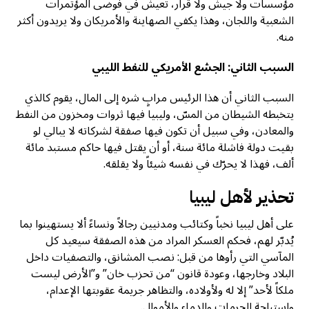
مؤسسات ولا جيش ولا قرار، تعيش في فوضى المؤتمرات
الشعبية واللجان، وهذا يكفي الصهاينة والأمريكان ولا يريدون أكثر
منه.
السبب الثاني: الجشع الأمريكي للنفط الليبي
السبب الثاني أن هذا الرئيس مرابٍ شره إلى المال، يقوم كالذي
يتخبطه الشيطان من المسّ، وليبيا فيها ثروات ومخزون من النفط
والمعادن، وفي سبيل أن تكون فيها صفقة لشركاته لا يبالي لو
بقيت دولة فاشلة مائة سنة، أو أن يقتل فيها حاكم مستبد مائة
ألف، فهذا لا يحرّك في نفسه شيئاً ولا يقلقه.
تحذير لأهل ليبيا
على أهل ليبيا نخباً وكتائب ومدنيين رجالاً ونساءً ألا يستهينوا بما
يُدبّر لهم، فحكم العسكر المراد من هذه الصفقة سيعيد كل
المآسي التي رأوها من قبل: نصب المشانق، والتصفيات داخل
البلاد وخارجها، وعودة قانون “من تحزب خان” و”الأرض ليست
ملكاً لأحد” إلا له ولأولاده، والتظاهر جريمة عقوبتها الإعدام،
واستباحة الحرمات والدماء والأموال.