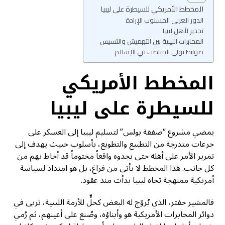
المخطط الأمريكي للسيطرة على ليبيا
الدور العربي المسلوب الإرادة
تحذير لأهل ليبيا
المخابرات الليبية بين التهميش والتسيس
ضوابط تولي المناصب في الإسلام
المخطط الأمريكي
للسيطرة على ليبيا
يمضي مشروع “صفقة بولس” لتسليم ليبيا إلى العسكر على
جرعات متدرجة من التطبيع والتطويع، بأسلوب خبيث يهدف إلى
تمرير الأمر على أهله حتى يجدوه واقعاً محتوماً قد أحاط بهم من
كل جانب. هذا المخطط لا يأتي من فراغ، بل هو امتداد لسياسة
أمريكية ممنهجة تجاه ليبيا بدأت منذ عقود.
فالمشير حفتر، الذي يُروّج له البعض كحلٍّ للأزمة الليبية، تربى في
دوائر المخابرات الأمريكية هو وأبناؤه، وصُنع على أعينهم، ثم رُمي