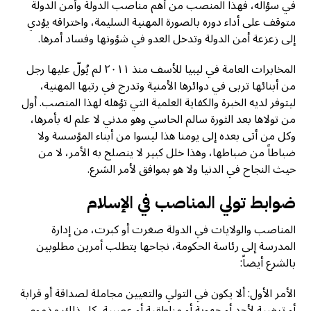
في سؤاله، فهذا المنصب من أهم مناصب الدولة وأمن الدولة
متوقف على أداء دوره بالصورة المهنية السليمة، واختراقه يؤدي
إلى زعزعة أمن الدولة وتدخل العدو في شؤونها وفساد أمرها.
المخابرات العامة في ليبيا للأسف منذ ٢٠١١ لم يُولّ عليها رجل
من أبنائها تربى في دوائرها الأمنية وتدرج في رتبها المهنية،
ليتوفر لديه الخبرة والكفاية العلمية التي تؤهله لهذا المنصب. أول
من تولاها بعد الثورة سالم الحاسي وهو مدني لا علم له بأمرها،
وكل من أتى بعده إلى يومنا هذا ليسوا من أبناء المؤسسة ولا
ضباطاً من ضباطها، وهذا خلل كبير لا ينصلح به الأمر، لا من
حيث النجاح في الدنيا ولا هو بموافق لأمر الشرع.
ضوابط تولي المناصب في الإسلام
المناصب والولايات في الدولة صغرت أو كبرت، من إدارة
المدرسة إلى رئاسة الحكومة، نجاحها يتطلب أمرين مطلوبين
بالشرع أيضاً:
الأمر الأول: ألا يكون في التولي والتعيين مجاملة لصداقة أو قرابة
أو ترضية لأحد أو جهوية أو مناطقية أو عصبية، كل ذلك مذموم