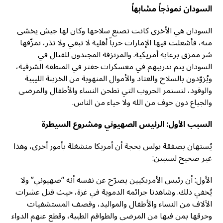
السودان نموذجاً مشابهاً
السودان هي الأخرى كانت تصنع سلاحها وكان لها جيش يخشى
منه، فأشعلت فيها الإمارات حرباً أهلية لا تبقي ولا تذر، تمزّقها
شر ممزق برعاية أمريكية. والمرتزقة المجندون للقتال في
السودان يتم تدريبهم في معسكرات حفتر في المنطقة الشرقية،
ويُزوّدون بالسلاح والعتاد والأموال المنهوبة من الخزينة الليبية
والوقود، لتستمر الحروب التي تطحن النساء والأطفال والمرضى
والجياع دون خوف من الله ولا حياء من الناس.
السبب الأول: الرئيس الصهيوني ومشروع السيطرة
يُستهان بصفقة بولس بحجة أن أمريكا منشغلة بأمور أخرى، وهذا
غير صحيح لسببين:
الأول: أن رئيس الأمريكيين يصرّح عن نفسه أنه “صهيوني” ولا
يُخفي ذلك. وشاهدنا جرائمه الدموية في غزة، حيث قتل عشرات
الآلاف من النساء والأطفال والمواليد، وقصف المستشفيات
وحرقها بمن فيها من المرضى والطواقم الطبية، وقطع عنهم الدواء