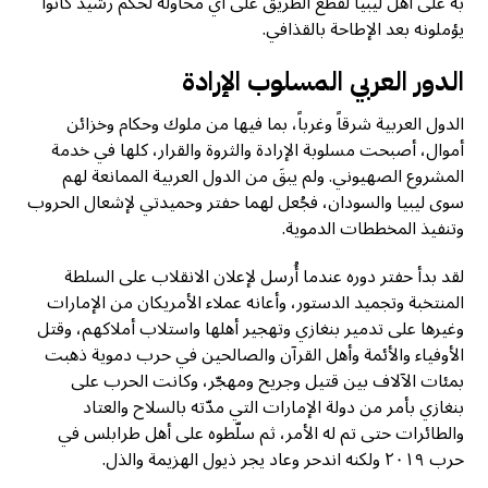
به على أهل ليبيا لقطع الطريق على أي محاولة لحكم رشيد كانوا
يؤملونه بعد الإطاحة بالقذافي.
الدور العربي المسلوب الإرادة
الدول العربية شرقاً وغرباً، بما فيها من ملوك وحكام وخزائن
أموال، أصبحت مسلوبة الإرادة والثروة والقرار، كلها في خدمة
المشروع الصهيوني. ولم يبقَ من الدول العربية الممانعة لهم
سوى ليبيا والسودان، فجُعل لهما حفتر وحميدتي لإشعال الحروب
وتنفيذ المخططات الدموية.
لقد بدأ حفتر دوره عندما أُرسل لإعلان الانقلاب على السلطة
المنتخبة وتجميد الدستور، وأعانه عملاء الأمريكان من الإمارات
وغيرها على تدمير بنغازي وتهجير أهلها واستلاب أملاكهم، وقتل
الأوفياء والأئمة وأهل القرآن والصالحين في حرب دموية ذهبت
بمئات الآلاف بين قتيل وجريح ومهجّر، وكانت الحرب على
بنغازي بأمر من دولة الإمارات التي مدّته بالسلاح والعتاد
والطائرات حتى تم له الأمر، ثم سلّطوه على أهل طرابلس في
حرب ٢٠١٩ ولكنه اندحر وعاد يجر ذيول الهزيمة والذل.