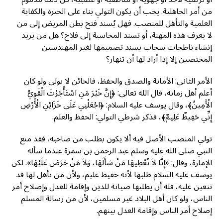
من أمر الجاهلية. يجب أن يكون التولي بناء على الخبرة والكفاية
العلمية والتأهل للمنصب. فهل يُسند فتح بطن المريض إلى من
لا يعرف هذه المهنة، أو تسند المحاسبة إلى فلاح؟ هل من يريد
إنشاء ناطحات سحاب يسند تصميمها لغير المهندسين
المختصين إلا إذا أراد لها أن تنهار؟
الأمر الثاني: الأمانة والصدق والحفظ، فالخائن لا يولى ولو كان
أعلم أهل زمانه، قال الله تعالى: ﴿إِنَّ خَيْرَ مَنِ اسْتَأْجَرْتَ الْقَوِيُّ
الْأَمِينُ﴾، وقال يوسف عليه السلام: ﴿اجْعَلْنِي عَلَى خَزَائِنِ الْأَرْضِ
إِنِّي حَفِيظٌ عَلِيمٌ﴾، فذكر شرطي التولي: الحفظ والعلم.
تولي المنصب الأصل فيه ألا يكون بطلب من صاحبه، فقد منع
النبي صلى الله عليه وسلم عبد الرحمن بن سمرة عندما سأله
الإمارة، وقال: «إِنَّا لاَ نُعْطِيهَا مَنْ سَأَلَهَا، وَلاَ مَنْ حَرَصَ عَلَيْهَا». لكن
يوسف عليه السلام طلبها لأنه حفيظ عليم، ولأن من تأهل لها قد
تتعين عليه، فله أن يطلبها صيانة للدين وإقامة للعدل وإصلاح أمر
الناس، ولو كان أهل البلاد غير مسلمين، لأن من رسالة المسلم
إصلاح أمر الناس وإقامة العدل بينهم.