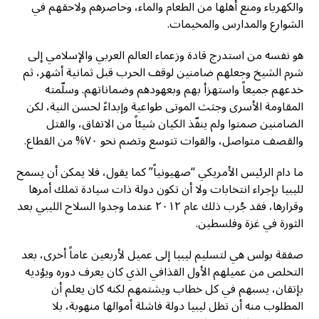
والكهرباء ومنع أهلها من الطعام والماء، وحاصرهم ولاحقهم في
الشوارع والمدارس والمخيمات.
هو نفسه من استدرج قادة وزعماء العالم العربي والإسلامي إلى
شرم الشيخ وجعلهم ضامنين لوقف الحرب قبل ثمانية أشهر، ثم
خدعهم جميعاً واستهزأ بهم وبعهودهم وضماناتهم. وسلّمته
المقاومة الأسرى وجثث الموتى طواعية وإبداءً لحسن النية، لكن
الضامنين صمتوا ولم ينفّذ الكيان شيئاً من الاتفاق، والقتل
والقصف متواصل، والقوات تتوسع وتضم نحو ٧٠% من القطاع.
ما دام الرئيس الأمريكي “صهيونياً” كما يقول، فلا يمكن أن يسمح
لليبيا بإجراء انتخابات ولا أن تكون دولة ذات سيادة تملك أمرها
وقرارها، فقد جُرب ذلك عام ٢٠١٢ عندما وجدوا السلاح الليبي بعد
الثورة في غزة وفلسطين.
صفقة بولس هي لتسليم ليبيا إلى عميل لأربعين عاماً أخرى، بعد
التخلص من عميلهم الأول القذافي الذي كان يعرف دوره ويؤديه
بإتقان، يسبهم في كل خطاب ويشتمهم لكنه كان يعلم أن
المطلوب منه أن تظل ليبيا دولة فاشلة أموالها منهوبة، بلا