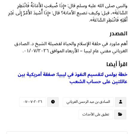
والنبي صلى الله عليه وسلم قال: «إِذَا ضُيعَتِ الأَمَانَةُ فَانْتَظِرِ
السَّاعَةَ»، قيل: وكيف تضيع الأمانة؟ قال: «إِذَا أُسْنِدَ الأَمْرُ إِلَى غَيْرِ
أَهْلِهِ فَانْتَظِرِ السَّاعَةَ».
المصدر
أهم ماورد في حلقة الإسلام والحياة لفضيلة الشيخ د. الصادق
الغرياني مفتي عام ليبيا – الأربعاء الموافق ٠١/٠٧/٢٠٢٦.
اقرأ أيضا
خطة بولس لتقسيم النفوذ في ليبيا: صفقة أمريكية بين
عائلتين على حساب الشعب
الصادق بن عبد الرحمن الغرياني
٢٠٢٦-٠٧-٠٧
تعليق على الأحداث