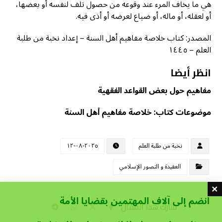
هي ما يخاف المرء عند وقوعه من حصول تلف لنفسه أو بعضها،
أو لعقله، أو ماله، أو ضياع لعرضه أو أذى فيه.
المصدر: كتاب خلاصة مفاهيم أهل السنة – إعداد نخبة من طلبة
العلم – ١٤٤٥
انظر أيضا
مفاهيم حول بعض القواعد الفقهية
موضوعات كتاب: خلاصة مفاهيم أهل السنة
نخبة من طلبة العلم
٢٠٢٥-٠٨-١٢
العقيدة و التصور الإسلامي
انضم إلى آلاف المهتمين بقضايا الأمة