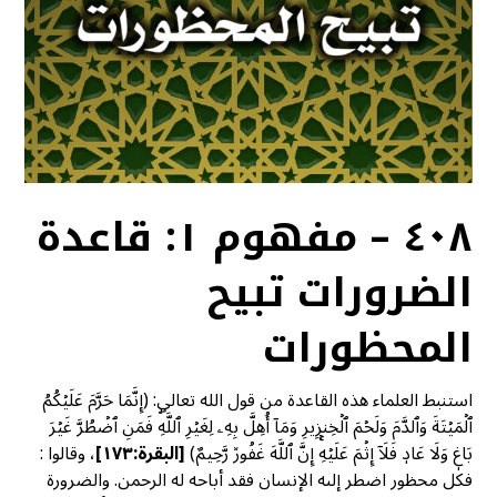
٤٠٨ – مفهوم ١: قاعدة
الضرورات تبيح
المحظورات
استنبط العلماء هذه القاعدة من قول الله تعالى: (إِنَّمَا حَرَّمَ عَلَيۡكُمُ
ٱلۡمَيۡتَةَ وَٱلدَّمَ وَلَحۡمَ ٱلۡخِنزِيرِ وَمَآ أُهِلَّ بِهِۦ لِغَيۡرِ ٱللَّهِۖ فَمَنِ ٱضۡطُرَّ غَيۡرَ
بَاغٖ وَلَا عَادٖ فَلَآ إِثۡمَ عَلَيۡهِۚ إِنَّ ٱللَّهَ غَفُورٞ رَّحِيمٌ)
[
البقرة:١٧٣]
، وقالوا :
فكل محظور اضطر إلىه الإنسان فقد أباحه له الرحمن. والضرورة