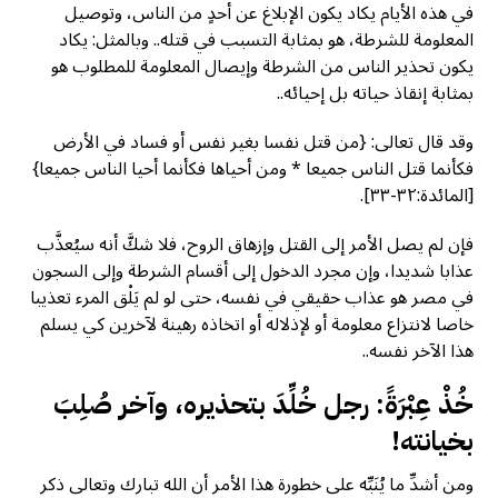
في هذه الأيام يكاد يكون الإبلاغ عن أحدٍ من الناس، وتوصيل
المعلومة للشرطة، هو بمثابة التسبب في قتله.. وبالمثل: يكاد
يكون تحذير الناس من الشرطة وإيصال المعلومة للمطلوب هو
بمثابة إنقاذ حياته بل إحيائه..
وقد قال تعالى: {من قتل نفسا بغير نفس أو فساد في الأرض
فكأنما قتل الناس جميعا * ومن أحياها فكأنما أحيا الناس جميعا}
[المائدة:٣٢-٣٣].
فإن لم يصل الأمر إلى القتل وإزهاق الروح، فلا شكَّ أنه سيُعذَّب
عذابا شديدا، وإن مجرد الدخول إلى أقسام الشرطة وإلى السجون
في مصر هو عذاب حقيقي في نفسه، حتى لو لم يَلْق المرء تعذيبا
خاصا لانتزاع معلومة أو لإذلاله أو اتخاذه رهينة لآخرين كي يسلم
هذا الآخر نفسه..
خُذْ عِبْرَةً: رجل خُلِّدَ بتحذيره، وآخر صُلِبَ
بخيانته!
ومن أشدِّ ما يُنَبِّه على خطورة هذا الأمر أن الله تبارك وتعالى ذكر