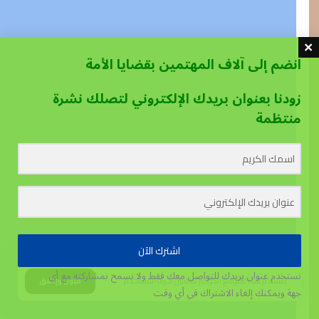
انضم إلى آلاف المهتمين بقضايا الأمة
زودنا بعنوان بريدك الإلكتروني لتصلك نشرة
منتظمة
اشترك الآن
نستخدم عنوان بريدك للتواصل معك فقط ولا نسمح بمشاركته مع أي
يستخدم هذا الموقع الكوكيز لتحسين تجربة المستخدم.
قبول وإغلاق
جهة
ويمكنك إلغاء الاشتراك في أي وقت