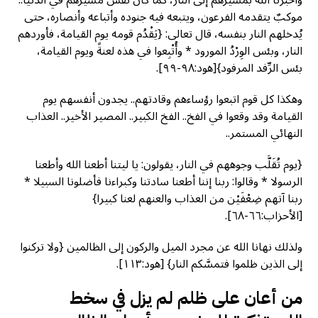
وأخبرنا الله بمسيرهم إلى النار، كما كان نفس مسيرهم في الدنيا..
موكبٌ يتقدمه الفرعون، ويتبعه فيه جنوده وأتباعه وأنصاره، حتى
يُدخلهم النار بنفسه، قال تعالى: {يَقْدُم قومه يوم القيامة، فأوردهم
النار، وبئس الوِرْدُ المورود * وأُتْبِعوا في هذه لعنةً ويوم القيامة،
بئس الرِّفد المرفود}[هود:٩٨-٩٩].
وهكذا كل قوم اتبعوا رؤساءهم وقادتهم.. يجدون أنفسهم يوم
القيامة وقد وقعوا في الفخ.. الفخ الكبير.. المصير الأخير.. العذاب
النهائي المستمر..
{يوم تُقَلَّب وجوههم في النار، يقولون: يا ليتنا أطعنا الله وأطعنا
الرسولا * وقالوا: ربنا إننا أطعنا سادتنا وكبراءنا فأضلونا السبيلا *
ربنا آتهم ضِعْفَيْن من العذاب والعنهم لعنا كبيرا}
[الأحزاب:٦٦-٦٨].
ولذلك نهانا الله عن مجرد الميل والركون إلى الظالمين {ولا تركنوا
إلى الذين ظلموا فتمسَّكم النار} [هود:١١٣].
من أعان على ظلم لم يزل في سخط