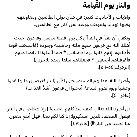
والنار يوم القيامة
والآيات والأحاديث كثيرة في شأن تولي الظالمين ومعاونتهم..
وفيها تهديد وتخويف ووعيد لمن كان مع الظالمين..
ويكفي أن تقرأ في القرآن كل يوم، قصة موسى وفرعون، حيث
أهلك الله مع فرعون جميع ملئه وحاشيته وجنوده {فاستخف قومه
فأطاعوه، إنهم كانوا قوما فاسقين * فلما آسفونا انتقمنا منهم
فأغرقناهم أجمعين * فجعلناهم سلفا ومثلا للآخرين}
[الزخرف:٥٤-٥٦].
وأخبرنا الله بعذابهم المستمر حتى الآن {النار يُعرضون عليها غدوا
وعشيا ويوم تقوم الساعة: أدخلوا آل فرعون أشدَّ العذاب}
[غافر:٤٦].
بل أخبرنا الله تعالى كيف ستأكلهم الحسرة {وإذ يتحاجون في النار
فيقول الضعفاء للذين استكبروا: إنا كنا لكم تبعا، فهل أنتم مغنون
عنا نصيبا من النار؟!!} [غافر:٤٧].