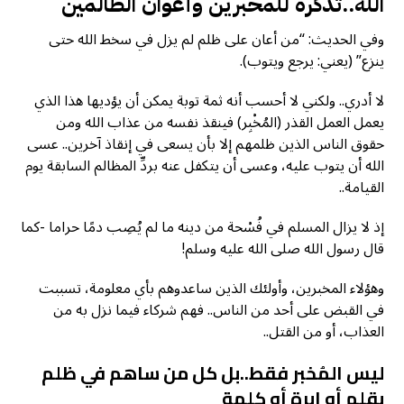
الله..تذكرة للمخبرين وأعوان الظالمين
وفي الحديث: “من أعان على ظلم لم يزل في سخط الله حتى
ينزع” (يعني: يرجع ويتوب).
لا أدري.. ولكني لا أحسب أنه ثمة توبة يمكن أن يؤديها هذا الذي
يعمل العمل القذر (المُخْبِر) فينقذ نفسه من عذاب الله ومن
حقوق الناس الذين ظلمهم إلا بأن يسعى في إنقاذ آخرين.. عسى
الله أن يتوب عليه، وعسى أن يتكفل عنه بردِّ المظالم السابقة يوم
القيامة..
إذ لا يزال المسلم في فُسْحة من دينه ما لم يُصِب دمًا حراما -كما
قال رسول الله صلى الله عليه وسلم!
وهؤلاء المخبرين، وأولئك الذين ساعدوهم بأي معلومة، تسببت
في القبض على أحد من الناس.. فهم شركاء فيما نزل به من
العذاب، أو من القتل..
ليس المُخبر فقط..بل كل من ساهم في ظلم
بقلم أو إبرة أو كلمة