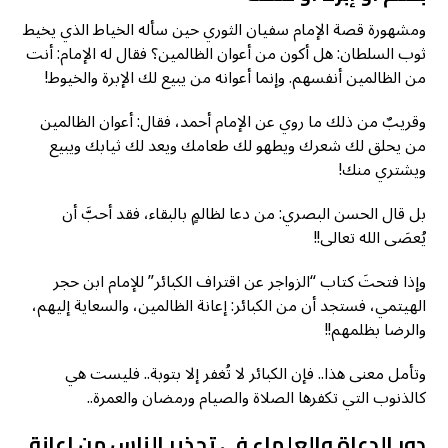
ومشهورة قصة الإمام سفيان الثوري حين سأله الخياط الذي يخيط
ثوب السلطان: هل أكون من أعوان الظالمين؟ فقال له الإمام: أنت
من الظالمين أنفسهم. وإنما أعوانه من يبيع لك الإبرة والخيوط!
وقريبٌ من ذلك ما روي عن الإمام أحمد، فقال: أعوان الظالمين
من يحلق لك شعرك ويطهو لك طعامك ويعد لك ثيابك ويبيع
ويشتري منك!
بل قال الحسن البصري: من دعا لظالمٍ بالبقاء، فقد أحبَّ أن
يُعصَى الله تعالى!!
وإذا فتحتَ كتاب “الزواجر عن اقتراف الكبائر” للإمام ابن حجر
الهيتمي، فستجد أن من الكبائر: إعانة الظالمين، والسعاية إليهم،
والرضا بظلمهم!!
وتأمل معنى هذا.. فإن الكبائر لا تُغفر إلا بتوبة.. فليست هي
كالذنوب التي تكفرها الصلاة والصيام ورمضان والعمرة..
دور الدعاة والعلماء في تحذير الناس من إعانة