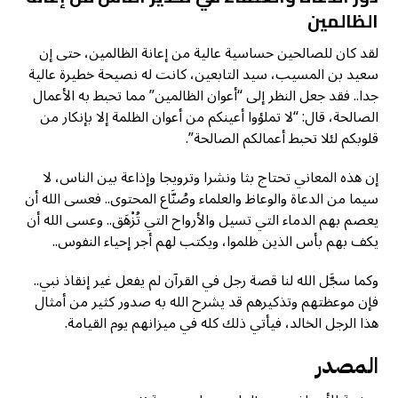
الظالمين
لقد كان للصالحين حساسية عالية من إعانة الظالمين، حتى إن
سعيد بن المسيب، سيد التابعين، كانت له نصيحة خطيرة عالية
جدا.. فقد جعل النظر إلى “أعوان الظالمين” مما تحبط به الأعمال
الصالحة، قال: “لا تملؤوا أعينكم من أعوان الظلمة إلا بإنكار من
قلوبكم لئلا تحبط أعمالكم الصالحة”.
إن هذه المعاني تحتاج بثا ونشرا وترويجا وإذاعة بين الناس، لا
سيما من الدعاة والوعاظ والعلماء وصُنَّاع المحتوى.. فعسى الله أن
يعصم بهم الدماء التي تسيل والأرواح التي تُزْهَق.. وعسى الله أن
يكف بهم بأس الذين ظلموا، ويكتب لهم أجر إحياء النفوس..
وكما سجَّل الله لنا قصة رجل في القرآن لم يفعل غير إنقاذ نبي..
فإن موعظتهم وتذكيرهم قد يشرح الله به صدور كثير من أمثال
هذا الرجل الخالد، فيأتي ذلك كله في ميزانهم يوم القيامة.
المصدر