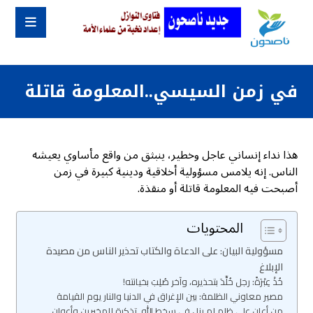
في زمن السيسي..المعلومة قاتلة
هذا نداء إنساني عاجل وخطير، ينبثق من واقع مأساوي يعيشه
الناس. إنه يلامس مسؤولية أخلاقية ودينية كبيرة في زمن
أصبحت فيه المعلومة قاتلة أو منقذة.
المحتويات
مسؤولية البيان: على الدعاة والكتاب تحذير الناس من مصيدة
الإبلاغ
خُذْ عِبْرَةً: رجل خُلِّدَ بتحذيره، وآخر صُلِبَ بخيانته!
مصير معاوني الظلمة: بين الإغراق في الدنيا والنار يوم القيامة
من أعان على ظلم لم يزل في سخط الله..تذكرة للمخبرين وأعوان