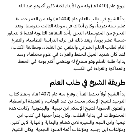
تزوج عام (1410هـ) وله من الأبناء ثلاثة ذكور أكبرهم عبد الله.
بدأ الشيخ في طلب العلم عام (1404هـ) وله من العمر خمسة
عشر سنة تقريباً، وكان آنذاك في مرحلة الثالث متوسط، وبعد
التخرج من المتوسطة، التحق بأحد المعاهد الثانوية لفترة لا تتجاوز
خمسة عشر يوماً، وبعد ذلك قرر ترك الدراسة النظامية، والتفرغ
التام لطلب العلم الشرعي والتلقي عن العلماء، ومطالعة الكتب؛
فقد كان شديد الميل للحفظ والقراءة في علوم مختلفة، ومنذ
بداية طلبه للعلم وهو متفرغ له ويقضي أكثر يومه في الحفظ
والمذاكرة والقراءة في الكتب.
طريقة الشيخ في طلب العلم
بدأ الشيخ أولاً بحفظ القرآن وفرغ منه عام (1407هـ)، وحفظ كتاب
التوحيد لشيخ الإسلام محمد بن عبد الوهاب، والعقيدة الواسطية،
والفتوى الحموية لشيخ الإسلام ابن تيمية، والبيقونية. وكانت هذه
المحفوظات في بداية الطلب، وكان يقرأ حينها في كتب ابن
تيمية وابن القيم والسيرة لابن هشام والبداية والنهاية لابن كثير،
ومؤلفات ابن رجب، ومؤلفات أئمة الدعوة النجدية، وكان الشيخ