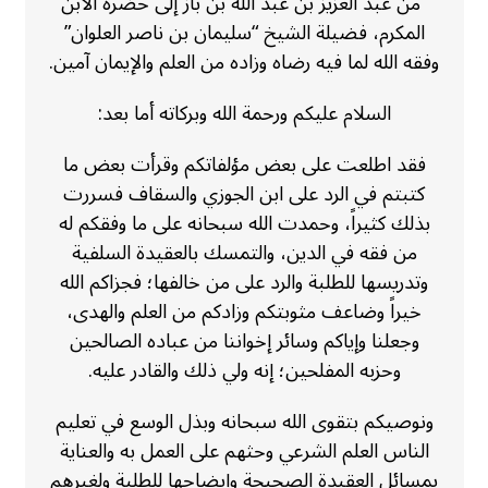
“من عبد العزيز بن عبد الله بن باز إلى حضرة الابن
المكرم، فضيلة الشيخ “سليمان بن ناصر العلوان”
وفقه الله لما فيه رضاه وزاده من العلم والإيمان آمين.
السلام عليكم ورحمة الله وبركاته أما بعد:
فقد اطلعت على بعض مؤلفاتكم وقرأت بعض ما
كتبتم في الرد على ابن الجوزي والسقاف فسررت
بذلك كثيراً، وحمدت الله سبحانه على ما وفقكم له
من فقه في الدين، والتمسك بالعقيدة السلفية
وتدريسها للطلبة والرد على من خالفها؛ فجزاكم الله
خيراً وضاعف مثوبتكم وزادكم من العلم والهدى،
وجعلنا وإياكم وسائر إخواننا من عباده الصالحين
وحزبه المفلحين؛ إنه ولي ذلك والقادر عليه.
ونوصيكم بتقوى الله سبحانه وبذل الوسع في تعليم
الناس العلم الشرعي وحثهم على العمل به والعناية
بمسائل العقيدة الصحيحة وإيضاحها للطلبة ولغيرهم