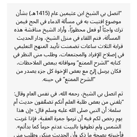
“اتصل بي الشيخ ابن عثيمين عام (1415هـ) بشأن
موضوع افتيت به في مسألة الدماء في الحج فيمن
ترك واجبًاً أو فعل محظورًاً، وأراد الشيخ مناقشة هذه
المسألة، فتم اللقاء في منزل الشيخ، ودار الحديث
قرابة الثلاث ساعات تضمنت تأييد المنهج التعليمي
في إصلاح الإفراد والمجتمعات، وطلب مني النظر في
كتابه “الشرح الممتع” وموافاته ببعض الملاحظات،
فكان يرسل إليّ مع بعض الإخوة كل جزء يصدر من
“الشرح الممتع” في حينه.
ثم اتصل بي الشيخ، رحمه الله، في نفس العام وقال:
“بلغني من بعض طلبة العلم أنكم تضعّفون حديث أم
سلمة: أن النبي صلى الله عليه وسلم قال: «إن هذا
يوم رخص لكم فيه أن ترموا جمرة العقبة، فإذا غربت
الشمس ولم تطوفوا بالبيت عدتم حرماً كما بدأتم».
فأخبرته بصحة ما ذكر وأن الحديث منكر، وطلب مني