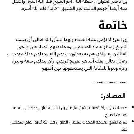
بن ناصر العلوان”، حفظه الله، أخو الشيخ فك الله أسره، واعتُقل
معه أيضا أخوهم الثالث غير الشقيق “خالد” فك الله أسره.
خاتمة
إن الحيَّ لا تؤَمن عليه الفتنة؛ ولهذا نسأل الله تعالى أن يثبت
الشيخ وسائر علماء المسلمين ومجاهديهم الصادعين بالحق
القائلين به والذي هم به يعدلون. ثبتهم الله وجعلهم هداة مهتدين،
وعجّل تعالى بفك أسرهم تفريج كربهم، وأن يبدلهم سعة وخيرا،
وعزة وتبوءا للمكانة التي يستحقونها بين أمتهم.
…………………………..
المصادر:
صفحات من حياة فضيلة الشيخ سليمان بن ناصر العلوان، إعداد: أبي محمد
يوسف الصالح.
سيرة الشيخ العلامة المحدث سليمان العلوان فك الله أسره، بقلم اسماعيل
جاد.