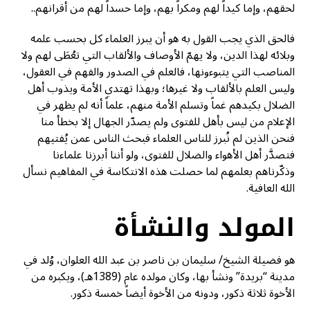
لحقهم، وإما كيداً لهم ومكراً بهم، وإما حسداً لهم من أقرانهم..
فالحق الذي يجب القول به هو أن يبرز العلماء كل بحسب علمه
وبلائه لهذا الدين، ولا يهمّ الأوصاف والألقاب التي تعُطَى لهم ولا
المناصب التي يتبوءونها، فالعلم في الصدور والفهم في العقول،
وليس العلم بالألقاب ولا غيرها؛ وبهذا تهتدي الأمة ويذوب أهل
الضلال بكيدهم غماً وتسلم الأمة منهم، علماً أنه لم يظهر في
الإعلام من ليس بأهل للفتوى ولم يصدّر الجهال إلا بخطأ منا
فنحن الذين لم نُبرز للناس العلماء فبحث الناس عمن يُفتيهم
فتصدَّر أهل الأهواء والضلال للفتوى، ولو أننا أبرزنا علماءنا
وذكّرناهم بعلمهم لما حصلت هذه الانتكاسة في المفاهيم نسأل
الله العافية.
المولد والنشأة
هو فضيلة الشيخ/ سليمان بن ناصر بن عبد الله العلوان، وُلد في
مدينة “بريدة” ونشأ بها، وكان مولده عام (1389هـ)، ويكبره من
الأخوة ثلاثة ذكور، ودونه من الأخوة أيضاً خمسة ذكور.