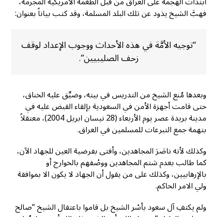
ابتدأت الهجمة على العراق من قبل الطغمة الأمريكية المجرمة،
فهبَّ الشيخ يذود عن تلك البلد المسلمة، وقد كتب بياناً بعنوان:
“توجيه الأمَّة في هذه الأحداث ووجوب الإعداد لوقف
زحف الصليبيين”.
وبعدها مُنع الشيخ من التدريس في بيته، وضيِّق عليه الخناق،
حتى قامت أجهزة الأمن في السعودية بإلقاء القبض عليه في
مدينة بريدة عصر يوم الأربعاء (28 نيسان ابريل 2004)، معتقلاً
بتهمة جمع التبرعات للمسلمين في العراق.
وكذلك لأنه ناصَرَ المجاهدين، وأفتى بفرضية العين للجهاد الآن،
كما طالب بعدم شتم المجاهدين ووصْفهم بالخوارج أو
بالإرهابيين، وكذلك على من يقول أن الجهاد لا يكون الا بموافقة
ولي الامر الحاكم.
ولم يكتفِ آل سعود بأسْر الشيخ بل قاموا باعتقال الشيخ “صالح