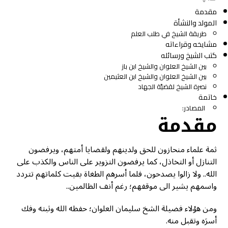
مقدمة
المولد والنشأة
طريقة الشيخ في طلب العلم
مشايخه وقراءاته
كتب الشيخ ورسائله
بين الشيخ العلوان والشيخ ابن باز
بين الشيخ العلوان والشيخ ابن العثيمين
نصرة الشيخ لقضيَّة الجهاد
خاتمة
المصادر:
مقدمة
ثمة علماء منحازون للحق ولدينهم ولقضايا أمتهم، ويرفضون
التنازل أو التخاذل، كما يرفضون التزوير على الناس والكذب على
الله.. ولا زالوا يصدحون، فلما أسرهم الطغاة بقيت كلماتهم تتردد
واسمهم يشير الى موقفهم؛ رغم أنف الظالمين..
ومن هؤلاء فضيلة الشخ سليمان العلوان؛ حفظه الله وثبته وفك
أسرَه وتقبل منه.