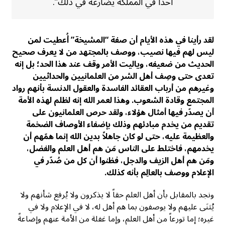
أحداً في المملكة يضارعه في ذلك”.
لقد رأينا في هذه الأيام أن صفة “المشيخة” أُعطيت لمن
ليس لهم فيها نصيب، ووصف بالمجتهد من لا يعرف صحيح
الحديث من ضعيفه، وياليت الأمر وقف عند هذا الحد؛ بل إنه
تعدى حتى وصِف أهل الشر من العلمانيين والحداثيين
وغيرهم من أرباب العقائد الفاسدة والعقول الدنسة بأنهم رواد
المجتمع وقادة الشعوب. وهذا لعمر الله إنه لظلم لهذه الأمة
أن يصدّر فيها أمثال هؤلاء، ولقد حرص العلمانيون على
تقديم من يخدم مبادئهم وذلك بإضفاء الأوصاف الضخمة
والعظيمة عليه، حتى لو كان جاهلاً بدين الله إنما همّهم أن
يخدمهم، فاختلط على الناس مَن هم أهل العلم والفضل،
ومَن هم أهل الزيف والدجل، فظنوا أن كل من صُدّر في
الإعلام ووصف بالعالِم بأنه كذلك.
ونجد بالمقابل بأن أهل العلم حقاً لا يذكرون ولا يُرفع شأنهم ولا
يُثنَى عليهم ولا يوصفون بما هم أهل له، لا في الإعلام ولا في
غيره؛ إما تورعاً من أهل العلم، وإما غفلة من الأمة عنهم وإضاعةً