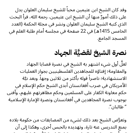
وقد كان الشيخ ابن عثيمين محباً للشيخ سليمان العلوان يدل
على ذلك أمورٌ منها أن الشيخ ابن عثيمين، رحمه الله، قرأ البحث
الذي كتبه الشيخ سليمان العلوان ونشر في مجلة الحكمة (العدد
الخامس 1415هـ) في 22 صفحة في مجلسه أمام طلبة العلم في
المسجد الجامع.
نصرة الشيخ لقضيَّة الجهاد
لعلَّ أول شيء اشتهر به الشيخ في نصرة قضايا الجهاد
والمقاومة؛ إفتاؤه للمجاهدين الفلسطينيين بجواز العمليات
الاستشهادية؛ ناصراً قوله بأكثر من ثلاثين وجهاً. وبعد نيَّة
الأمريكان في ضرب أفغانستان أبدى الشيخ حكم الإسلام في
حكم معاونة الكفار على المسلمين وحكم مظاهرتهم عليهم، وأفتى
بوجوب نصرة المجاهدين في أفغانستان ونصرة الإمارة الإسلامية
” طالبان”.
وتعرَّض الشيخ بعد ذلك لشيء من المضايقات من حكومة بلاده
بمنع التدريس عنه تارة، وتهديده بالحبس أخرى، وهكذا إلى أن