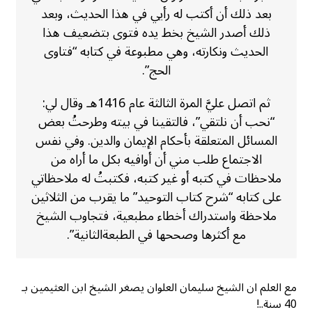
بعد ذلك أن أكتب له رأيي في هذا الحديث، وبعد
ذلك أصدر الشيخ بخط يده فتوى بتضعيف هذا
الحديث ونكارته، وهي مطبوعة في كتابه “فتاوى
الحج”.
ثم اتصل عليَّ المرة الثالثة عام 1416هـ وقال لي:
“نحب أن نلتقي”، فالتقينا في بيته وطرحتُ بعض
المسائل المتعلقة بأحكام الإيمان والدين. وفي نفس
الاجتماع طلب مني أن أوافيه بكل ما أراه من
ملاحظات في كتبه أو غير كتبه، فكتبتُ له ملاحظاتي
على كتابه “شرح كتاب التوحيد” ما يقرب من الثلاثين
ملاحظة واستدراك أخطاء مطبعية، فتجاوب الشيخ
مع أكثرها وصححها في الطبعةالثانية”.
مع العلم ان الشيخ سليمان العلوان يصغر الشيخ ابن العثيمين بـ
40 سنة..!