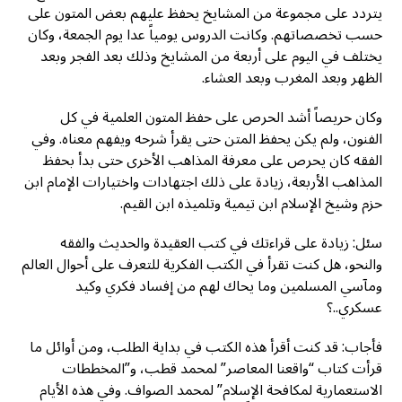
يتردد على مجموعة من المشايخ يحفظ عليهم بعض المتون على
حسب تخصصاتهم. وكانت الدروس يومياً عدا يوم الجمعة، وكان
يختلف في اليوم على أربعة من المشايخ وذلك بعد الفجر وبعد
الظهر وبعد المغرب وبعد العشاء.
وكان حريصاً أشد الحرص على حفظ المتون العلمية في كل
الفنون، ولم يكن يحفظ المتن حتى يقرأ شرحه ويفهم معناه. وفي
الفقه كان يحرص على معرفة المذاهب الأخرى حتى بدأ بحفظ
المذاهب الأربعة، زيادة على ذلك اجتهادات واختيارات الإمام ابن
حزم وشيخ الإسلام ابن تيمية وتلميذه ابن القيم.
سئل: زيادة على قراءتك في كتب العقيدة والحديث والفقه
والنحو، هل كنت تقرأ في الكتب الفكرية للتعرف على أحوال العالم
ومآسي المسلمين وما يحاك لهم من إفساد فكري وكيد
عسكري..؟
فأجاب: قد كنت أقرأ هذه الكتب في بداية الطلب، ومن أوائل ما
قرأت كتاب “واقعنا المعاصر” لمحمد قطب، و”المخططات
الاستعمارية لمكافحة الإسلام” لمحمد الصواف. وفي هذه الأيام