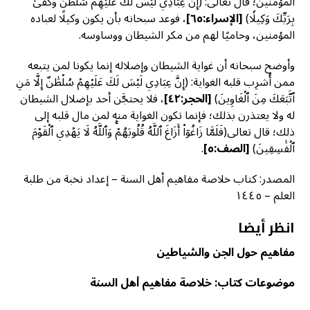
المؤمنين؛ قال تعالى: (إِنَّ عِبَادِي لَيۡسَ لَكَ عَلَيۡهِمۡ سُلۡطَٰنٞۚ وَكَفَىٰ
بِرَبِّكَ وَكِيلٗا)
[الإسراء:٦٥]
، فوعد سبحانه بأن يكون وكيلًا لعباده
المؤمنين، وحاميًا لهم من مكر الشيطان ووساوسه.
وأوضح سبحانه أن غواية الشيطان وإضلاله إنما يكونا لمن يتبعه
ممن أُشرِب قلبه الغواية: (إِنَّ عِبَادِي لَيۡسَ لَكَ عَلَيۡهِمۡ سُلۡطَٰنٌ إِلَّا مَنِ
ٱتَّبَعَكَ مِنَ ٱلۡغَاوِينَ)
[
الحجر:٤٢]
، فلا يحتجَّن أحد بإضلال الشيطان
له ولا يعتذرن بذلك؛ فإنما تكون الغواية منه لمن مال قلبه إلى
ذلك؛ قال تعالى(فَلَمَّا زَاغُوٓاْ أَزَاغَ ٱللَّهُ قُلُوبَهُمۡۚ وَٱللَّهُ لَا يَهۡدِي ٱلۡقَوۡمَ
ٱلۡفَٰسِقِينَ)
[الصف:٥]
.
المصدر: كتاب خلاصة مفاهيم أهل السنة – إعداد نخبة من طلبة
العلم – ١٤٤٥
انظر أيضا
مفاهيم حول الجن والشياطين
موضوعات كتاب: خلاصة مفاهيم أهل السنة