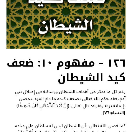
١٢٦ – مفهوم ١٠: ضعف
كيد الشيطان
رغم كل ما يذكر من أهداف الشيطان ووسائله في إضلال بني
آدم، فقد حكم الله تعالى بضعف كيده ما دام المرء يتحصن
بإيمانه بربه وتقواه؛ قال تعالى: (إِنَّ كَيۡدَ ٱلشَّيۡطَٰنِ كَانَ ضَعِيفًا)
[النساء:٧٦]
.
كما قضى الله تعالى بأن الشيطان ليس له سلطان على عباده