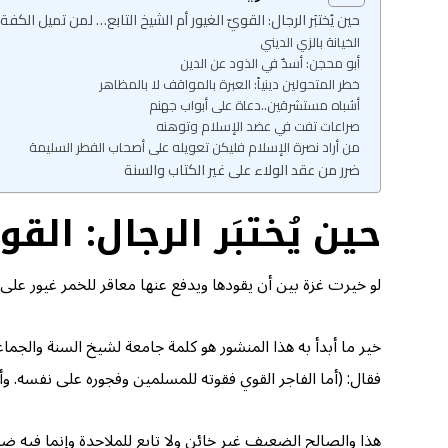
حين يُختبَر الرجال: القويّ الغيور أم الشيخ التابع… لمن تميل الكفة
الخيانة بالزي الديني
أبو محجن: أسدٌ في الذود عن الدين
خطر المتحولين دينياً: العبرة بالمواقف لا بالمظاهر
أشباه مستشرقين..دعاة على أبواب جهنم
صراعات تفت في عضد الإسلام وتوهنه
من أراد نصرة الإسلام فليكن تعويله على أصحاب الفطر السليمة
ضرر من عقد الولاء على غير الكتاب والسنة
حين يُختبَر الرجال: الق
لو خيرت غزة بين أن يقودها ويدفع عنها معاقر للخمر غيور عل
خير ما أبدأ به هذا المنشور هو كلمة جامعة لشيخ السنة والجم
فقال: (أما الفاجر القوي فقوته للمسلمين وفجوره على نفسه. 
هذا والصالح الضعيف غير خائن ولا تابع للملاحدة وإنما فيه ض