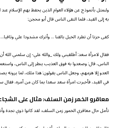
ولنمثل بأنموذج عن هؤلاء العوام الذين يحفظ بهم الإسلام عند
به إلى القيد، فلما التقى الناس قال أبو محجن:
كفى حزنا أن تطرد الخيل بالقنا … وأترك مشدودا علي وثاقيا…
فقال لامرأة سعد: أطلقيني ولك _والله علي- إن سلمني الله أ
الناس، قال: وصعدوا به فوق العذيب ينظر إلى الناس، واستعم
العدو إلا هزمهم، وجعل الناس يقولون: هذا ملك، لما يرونه يص
في القيد، فأخبرت امرأة سعد سعدا بما كان من أمره، فقال سعد:
معاقرو الخمر زمن السلف: مثال على الشجاعة
تأمل حال معاقري الخمور زمن السلف. لقد كانوا ذوي نجدة وأنف