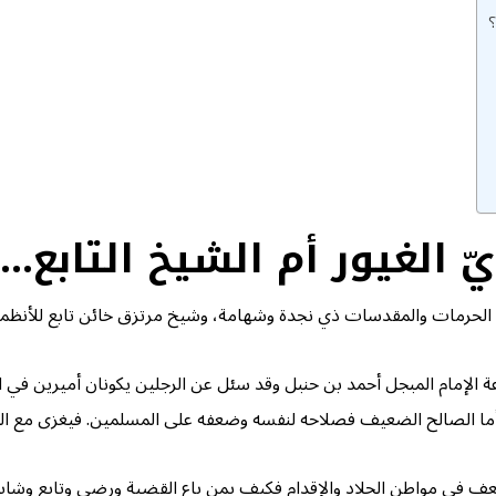
؟
ويّ الغيور أم الشيخ التابع
ى الحرمات والمقدسات ذي نجدة وشهامة، وشيخ مرتزق خائن تابع للأنظمة 
اعة الإمام المبجل أحمد بن حنبل وقد سئل عن الرجلين يكونان أميرين في
وأما الصالح الضعيف فصلاحه لنفسه وضعفه على المسلمين. فيغزى مع الق
عف في مواطن الجلاد والإقدام فكيف بمن باع القضية ورضي وتابع وشايع و