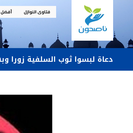
فتاوى النوازل
أفضل م
دعاة لبسوا ثوب السلفية زورا وبه