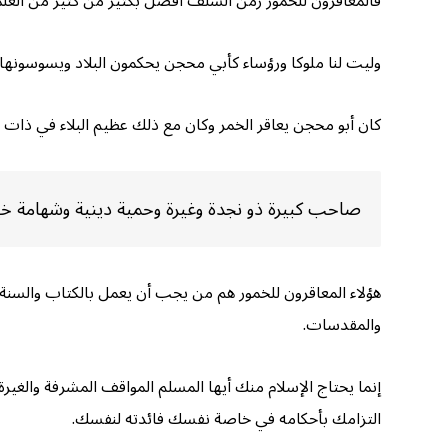
فالمعاقرون للخمور زمن السلف أفضل بكثير من كثير من العلماء
وليت لنا ملوكا ورؤساء كأبي محجن يحكمون البلاد ويسوسونه
كان أبو محجن يعاقر الخمر وكان مع ذلك عظيم البلاء في ذات ال
صاحب كبيرة ذو نجدة وغيرة وحمية دينية وشهامة خير م
هؤلاء المعاقرون للخمور هم من يجب أن يعمل بالكتاب والسنة
والمقدسات.
إنما يحتاج الإسلام منك أيها المسلم المواقف المشرفة والغي
التزامك بأحكامه في خاصة نفسك فائدته لنفسك.