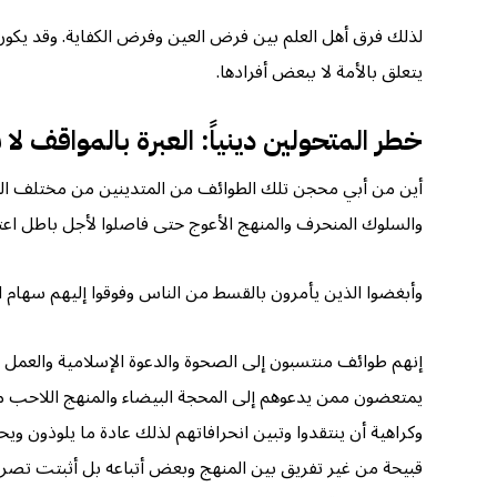
لذلك فرق أهل العلم بين فرض العين وفرض الكفاية. وقد يكو
يتعلق بالأمة لا ببعض أفرادها.
خطر المتحولين دينياً: العبرة بالمواقف لا 
أين من أبي محجن تلك الطوائف من المتدينين من مختلف التيا
والسلوك المنحرف والمنهج الأعوج حتى فاصلوا لأجل باطل اعتقد
وأبغضوا الذين يأمرون بالقسط من الناس وفوقوا إليهم سهام ال
إنهم طوائف منتسبون إلى الصحوة والدعوة الإسلامية والعمل
يمتعضون ممن يدعوهم إلى المحجة البيضاء والمنهج اللاحب منه
وكراهية أن ينتقدوا وتبين انحرافاتهم لذلك عادة ما يلوذون وي
قبيحة من غير تفريق بين المنهج وبعض أتباعه بل أثبتت تصريح