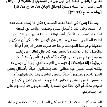
تعالى: (وَٱلۡجَآنَّ خَلَقۡنَٰهُ مِن قَبۡلُ مِن نَّارِ ٱلسَّمُومِ)
[
الحجر:٢٧]
، وقال
النبي صلى الله عليه وسلم:
(وخلق الجان من مارج من نار)
[
رواه مسلم (٢٩٩٦)]
.
– ومادة
(جنن)
في اللغة تفيد الاستتار؛ فكل ما يُستر عنك فقد
جُنَّ عنك، وجَنَّ الليل: أسدل ستره وظلمته، والحدائق كثيفة
الأشجار تسمى جنانًا لأن أشجارها تستر ما تحتها من الشمس؛
لذا فعالم الجن مستقل مستتر عن الإنس، فلا يمكن أن ندركهم
بعقولنا وحواسنا المجردة، وإنما قد ندرك بعض آثارهم أحيانًا،
والأصل أننا لا نراهم ولا نشعر بهم كما قال تعالى عن إبليس
وجنوده -وهم من الجن-: (إِنَّهُۥ يَرَىٰكُمۡ هُوَ وَقَبِيلُهُۥ مِنۡ حَيۡثُ لَا
تَرَوۡنَهُمۡۗ)
[
الأعراف:٢٧]
، فهم من الغيب الذي أُمِرنا أن نؤمن به،
ولكنه غيب نسبي غير مطلق؛ فقد يتشكلون أحيانًا بأشكال بعض
الحيوانات، ويظهرون أحيانًا لبعض الناس، وقد يخاطبونهم أو
يلبسون بعض البشر ويدخلون فيهم ويتسلطون عليهم لكونهم
آذوهم مثلًا، أو لأن أحدًا من السحرة والمشعوذين قد أرسلهم على
من يسحرهم.
المصدر: كتاب خلاصة مفاهيم أهل السنة – إعداد نخبة من طلبة