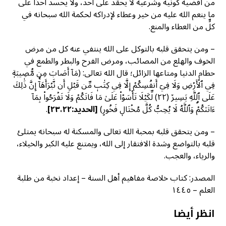
من أقضية كونية وشرعية لا يحقد على أحد، ولا يحسد أحدًا على
ما ينعم الله عليه من خير وعطاء لإدراكه لحكمة الله سبحانه في
كلٍّ من العطاء والمنع.
– ومن يتحقق قلبه بالتوكل على الله ينتفي عنه كل من مرض
الخوف والهلع من المصائب، ومرض الفرح والبطر والطمع في
حطام الدنيا ومتاعها الزائل؛ قال الله تعالى: (مَآ أَصَابَ مِن مُّصِيبَةٖ
فِي ٱلۡأَرۡضِ وَلَا فِيٓ أَنفُسِكُمۡ إِلَّا فِي كِتَٰبٖ مِّن قَبۡلِ أَن نَّبۡرَأَهَآۚ إِنَّ ذَٰلِكَ
عَلَى ٱللَّهِ يَسِيرٞ (٢٢) لِّكَيۡلَا تَأۡسَوۡاْ عَلَىٰ مَا فَاتَكُمۡ وَلَا تَفۡرَحُواْ بِمَآ
ءَاتَىٰكُمۡۗ وَٱللَّهُ لَا يُحِبُّ كُلَّ مُخۡتَالٖ فَخُورٍ)
[الحديد:٢٣،٢٢]
.
– ومن يتحقق قلبه بمحبة الله تعالى والمسكنة له سبحانه يمتلئ
قلبه بالتواضع وشدة الافتقار إلى الله، ويمتنع عليه الكبر والخيلاء،
والرياء، والعجب.
المصدر: كتاب خلاصة مفاهيم أهل السنة – إعداد نخبة من طلبة
العلم – ١٤٤٥
انظر أيضا