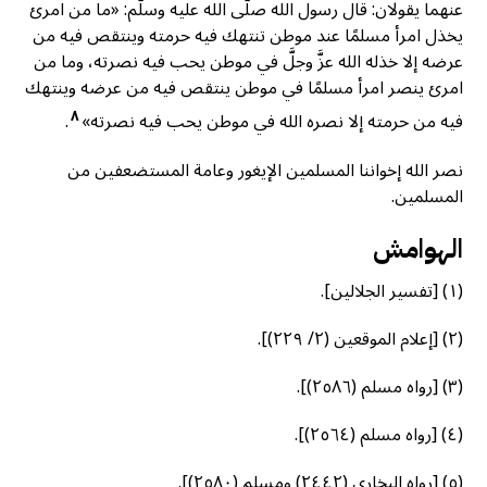
عنهما يقولان: قال رسول الله صلَّى الله عليه وسلَّم: «ما من امرئ
يخذل امرأ مسلمًا عند موطن تنتهك فيه حرمته وينتقص فيه من
عرضه إلا خذله الله عزَّ وجلَّ في موطن يحب فيه نصرته، وما من
امرئ ينصر امرأ مسلمًا في موطن ينتقص فيه من عرضه وينتهك
٨
فيه من حرمته إلا نصره الله في موطن يحب فيه نصرته»
.
نصر الله إخواننا المسلمين الإيغور وعامة المستضعفين من
المسلمين.
الهوامش
(١) [تفسير الجلالين].
(٢) [إعلام الموقعين (٢/ ٢٢٩)].
(٣) [رواه مسلم (٢٥٨٦)].
(٤) [رواه مسلم (٢٥٦٤)].
(٥) [رواه البخاري (٢٤٤٢) ومسلم (٢٥٨٠)].