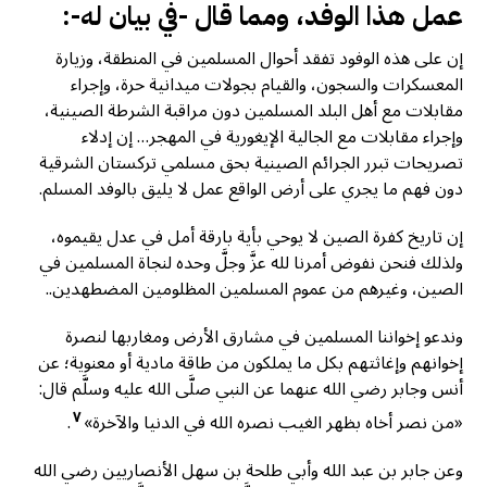
عمل هذا الوفد، ومما قال -في بيان له-:
إن على هذه الوفود تفقد أحوال المسلمين في المنطقة، وزيارة
المعسكرات والسجون، والقيام بجولات ميدانية حرة، وإجراء
مقابلات مع أهل البلد المسلمين دون مراقبة الشرطة الصينية،
وإجراء مقابلات مع الجالية الإيغورية في المهجر… إن إدلاء
تصريحات تبرر الجرائم الصينية بحق مسلمي تركستان الشرقية
دون فهم ما يجري على أرض الواقع عمل لا يليق بالوفد المسلم.
إن تاريخ كفرة الصين لا يوحي بأية بارقة أمل في عدل يقيموه،
ولذلك فنحن نفوض أمرنا لله عزَّ وجلَّ وحده لنجاة المسلمين في
الصين، وغيرهم من عموم المسلمين المظلومين المضطهدين..
وندعو إخواننا المسلمين في مشارق الأرض ومغاربها لنصرة
إخوانهم وإغاثتهم بكل ما يملكون من طاقة مادية أو معنوية؛ عن
أنس وجابر رضي الله عنهما عن النبي صلَّى الله عليه وسلَّم قال:
٧
«من نصر أخاه بظهر الغيب نصره الله في الدنيا والآخرة»
.
وعن جابر بن عبد الله وأبي طلحة بن سهل الأنصاريين رضي الله