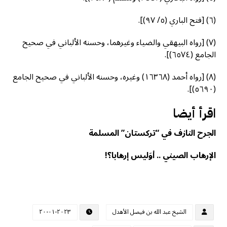
(٦) [فتح الباري (٥/ ٩٧)].
(٧) [رواه البيهقي والضياء وغيرهما، وحسنه الألباني في صحيح
الجامع (٦٥٧٤)].
(٨) [رواه أحمد (١٦٣٦٨) وغيره، وحسنه الألباني في صحيح الجامع
(٥٦٩٠)].
اقرأ أيضا
الجرح النازف في “تركستان” المسلمة
الإرهاب الصيني .. أوَليس إرهابا؟!
الشيخ عبد الله بن فيصل الأهدل
٢٠٢٣-٠١-٢٠