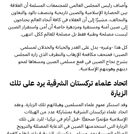
وأضاف رئيس المجلس العالمي للمجتمعات المسلمة أن العلاقة
بين الحضارة الإسلامية والصين تاريخية وتتصف بالود والتعاون
والتحالف، مشيرًا إلى أن العقلاء في كافة أنحاء العالم يحتاجون
إلى صين آمنة ومستقرة ومزدهرة خاصة أن أمن واستقرار الصين
ليست مصلحة وطنية فقط بل مصلحة للعالم ككل. انتهى.
كل هذا -وغيره- يدل على الغدر والخيانة والخذلان لمسلمي
الصين؛ فمتحف مكافحة الإرهاب والتطرف الذي زاره المجلس
يشرح نجاح الصين في قمع مسلمي الصين ومسعاها لمحو
دينهم وهويتهم الإسلامية..
اتحاد علماء تركستان الشرقية يرد على تلك
الزيارة
وقد استنكر عموم علماء المسلمين وهيئاتهم تلك الزيارة، وعقد
اتحاد علماء تركستان الشرقية بمشاركة عدد من الهيئات
الإسلامية مؤتمرًا صحفيًّا -قبل أيام في تركيا- للرد على تلك
الزيارة التي استخدمتها الصين في الدعاية المضللة والترويج
للجرائم الصينية بحق مسلمي تركستان الشرقية باعتبارها مكافحة