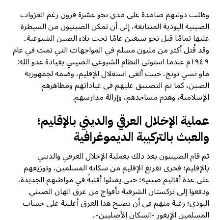
وظلت دولتهم صامدة على مدى نحو عشرة قرون رغم الغزوات
الصينية البوذية المتتابعة، إلى أن تمكن الصينيون من السيطرة
عليها تمامًا قبل نحو سبعين عامًا تحت بلاء الصين الشيوعية..
وقد قُتل أكثر من مليون مسلم في المواجهات التي تمت في عام
١٩٤٩م عندما استولى النظام الشيوعي الصيني بقيادة عدو الله:
ماو تسي تونج، حيث ألغى استقلال الإقليم، وضمه لجمهورية
الصين، كما تم التضييق عليهم في عباداتهم ومظاهرهم
الإسلامية، وهدم مساجدهم، وإزالة مدارسهم.
عملية الإخلال العرقي والديني بالإقليم؛
و
العبث بالتركيبة الديموغرافية
ثم قام الصينيون بعد ذلك بعملية الإخلال العرقي والديني
بالإقليم؛ فجرى تفريغ الإقليم من سكانه المسلمين، وتوزيعهم
على عدة أقاليم صينية؛ حتى يمثلوا أقليةً في مواطنهم الجديدة،
ودفعوا إلى تركستان الشرقية بأفواج من عرق الهان الصيني
البوذي؛ رغبة منهم في أن يصبح هذا العرق أغلبية على حساب
المسلمين الإيغور -السكان الأصليين-..