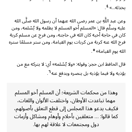
٤
يخذله…»
.
وعن عبد اللَّهِ بن عمر رضي الله عنهما أن رسول الله صلَّى الله
عليه وسلَّم قال: «المسلم أخو المسلم لا يظلمه ولا يُسْلمه، ومن
كان في حاجة أخيه كان الله في حاجته، ومن فرج عن مسلم كربة
فرج الله عنه كربة من كربات يوم القيامة، ومن ستر مسلمًا ستره
٥
الله يوم القيامة»
.
قال الحافظ ابن حجر: وقوله: «ولا يُسْلمه» أي: لا يتركه مع من
٦
يؤذيه ولا فيما يؤذيه بل ينصره ويدفع عنه
.
وهذا من محكمات الشريعة؛ أن المسلم أخو المسلم
مهما تباعدت الأوطان، واختلفت الألوان واللغات،
فكيف يدعو هذا المجلس إلى قطع التعلق بأصولهم،
كما قالوا: … متعلقين بأحلام وأوهام ومشاكل وأزمات
دول ومجتمعات لا علاقة لهم بها.