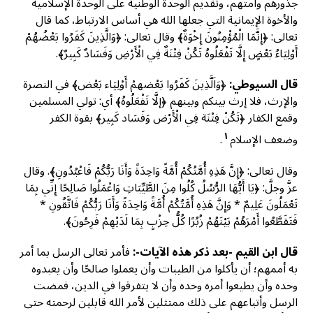
جذورهم وأمتهم، وتقديم الوحدة الوطنية على الوحدة الإسلامية
والأخوة الإيمانية التي جعلها الله هي أساس الارتباط، كما قال
تعالى: ﴿‌إِنَّمَا ‌الْمُؤْمِنُونَ ‌إِخْوَةٌ﴾ وقال تعالى: ﴿وَالَّذِينَ كَفَرُوا ‌بَعْضُهُمْ
‌أَوْلِيَاءُ ‌بَعْضٍ إِلَّا تَفْعَلُوهُ تَكُنْ فِتْنَةٌ فِي الْأَرْضِ وَفَسَادٌ كَبِيرٌ﴾.
قال السيوطي:
﴿وَاَلَّذِينَ كَفَرُوا بَعْضهمْ أَوْلِيَاء بَعْض﴾ في النصرة
والإرث، فلا إرث بينكم وبينهم ﴿إلَّا تَفْعَلُوهُ﴾ أي: تولي المسلمين
وقمع الكفار ﴿تَكُنْ فِتْنَة فِي الْأَرْض وَفَسَاد كَبِير﴾ بقوة الكفر
١
وضعف الإسلام
.
وقال تعالى: ﴿إِنَّ هَذِهِ أُمَّتُكُمْ أُمَّةً وَاحِدَةً وَأَنَا رَبُّكُمْ فَاعْبُدُونِ﴾. وقال
عزَّ وجلَّ: ﴿يَا أَيُّهَا الرُّسُلُ كُلُوا مِنَ الطَّيِّبَاتِ وَاعْمَلُوا صَالِحًا إِنِّي بِمَا
تَعْمَلُونَ عَلِيمٌ * وَإِنَّ هَذِهِ أُمَّتُكُمْ أُمَّةً وَاحِدَةً وَأَنَا رَبُّكُمْ فَاتَّقُونِ *
فَتَقَطَّعُوا أَمْرَهُمْ بَيْنَهُمْ زُبُرًا كُلُّ حِزْبٍ بِمَا لَدَيْهِمْ فَرِحُونَ﴾.
قال ابن القيم -بعد ذكر هذه الآيات-:
فأمر تعالى الرسل بما أمر
به أممهم؛ أن يأكلوا من الطيبات وأن يعملوا صالحًا وأن يعبدوه
وحده وأن يطيعوا أمره وحده وأن لا يتفرقوا في الدين، فمضت
الرسل وأتباعهم على ذلك ممتثلين لأمر الله قابلين لرحمته حتى