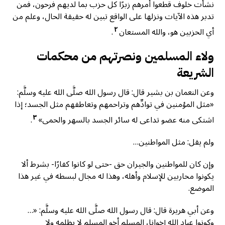
نشأت خلوف قطعوا أمرهم زبرًا كل حزب بما لديهم فرحون، فمن
تدبر هذه الآيات ونزلها على الواقع تبين له حقيقة الحال، وعلم من
٢
أي الحزبين هو، والله المستعان
.
ولاء المسلمين ونصرتهم من محكمات
الشريعة
وعن النعمان بن بشير قال: قال رسول الله صلَّى الله عليه وسلَّم:
«مثل المؤمنين في توادِّهم وتراحمهم وتعاطفهم مثل الجسد؛ إذا
٣
اشتكى منه عضو تداعى له سائر الجسد بالسهر والحمى»
.
ولم يقل: مثل المواطنين…
وإن كان للمواطنين والجيران حق -حتى لو كانوا كفارًا- بشرط ألا
يكونوا محاربين للإسلام وأهله، وهذا له مجال لبسطه في غير هذا
الموضع.
وعن أبي هريرة قال: قال رسول الله صلَّى الله عليه وسلَّم: «…
وكونوا عباد الله إخوانا، المسلم أخو المسلم لا يظلمه ولا