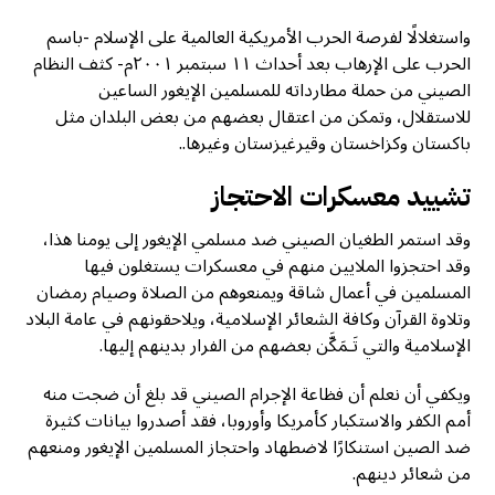
واستغلالًا لفرصة الحرب الأمريكية العالمية على الإسلام -باسم
الحرب على الإرهاب بعد أحداث ١١ سبتمبر ٢٠٠١م- كثف النظام
الصيني من حملة مطارداته للمسلمين الإيغور الساعين
للاستقلال، وتمكن من اعتقال بعضهم من بعض البلدان مثل
باكستان وكزاخستان وقيرغيزستان وغيرها..
تشييد معسكرات الاحتجاز
وقد استمر الطغيان الصيني ضد مسلمي الإيغور إلى يومنا هذا،
وقد احتجزوا الملايين منهم في معسكرات يستغلون فيها
المسلمين في أعمال شاقة ويمنعوهم من الصلاة وصيام رمضان
وتلاوة القرآن وكافة الشعائر الإسلامية، ويلاحقونهم في عامة البلاد
الإسلامية والتي تَـمَكَّن بعضهم من الفرار بدينهم إليها.
ويكفي أن نعلم أن فظاعة الإجرام الصيني قد بلغ أن ضجت منه
أمم الكفر والاستكبار كأمريكا وأوروبا، فقد أصدروا بيانات كثيرة
ضد الصين استنكارًا لاضطهاد واحتجاز المسلمين الإيغور ومنعهم
من شعائر دينهم.