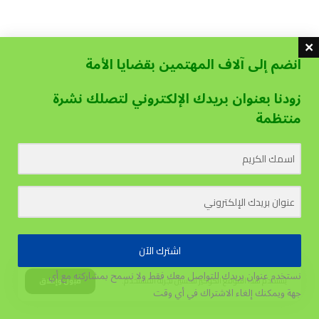
انضم إلى آلاف المهتمين بقضايا الأمة
زودنا بعنوان بريدك الإلكتروني لتصلك نشرة
منتظمة
اشترك الآن
نستخدم عنوان بريدك للتواصل معك فقط ولا نسمح بمشاركته مع أي
يستخدم هذا الموقع الكوكيز لتحسين تجربة المستخدم.
قبول وإغلاق
جهة
ويمكنك إلغاء الاشتراك في أي وقت