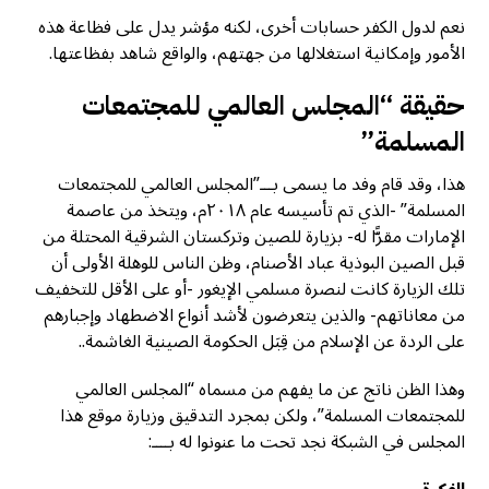
نعم لدول الكفر حسابات أخرى، لكنه مؤشر يدل على فظاعة هذه
الأمور وإمكانية استغلالها من جهتهم، والواقع شاهد بفظاعتها.
حقيقة “المجلس العالمي للمجتمعات
المسلمة”
هذا، وقد قام وفد ما يسمى بـــ”المجلس العالمي للمجتمعات
المسلمة” -الذي تم تأسيسه عام ٢٠١٨م، ويتخذ من عاصمة
الإمارات مقرًّا له- بزيارة للصين وتركستان الشرقية المحتلة من
قبل الصين البوذية عباد الأصنام، وظن الناس للوهلة الأولى أن
تلك الزيارة كانت لنصرة مسلمي الإيغور -أو على الأقل للتخفيف
من معاناتهم- والذين يتعرضون لأشد أنواع الاضطهاد وإجبارهم
على الردة عن الإسلام من قِبَل الحكومة الصينية الغاشمة..
وهذا الظن ناتج عن ما يفهم من مسماه “المجلس العالمي
للمجتمعات المسلمة”، ولكن بمجرد التدقيق وزيارة موقع هذا
المجلس في الشبكة نجد تحت ما عنونوا له بــــ: