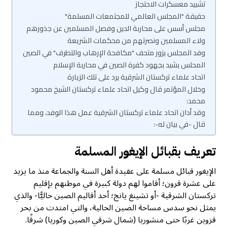
تشييد معسكرات الاحتجاز
حقيقة "المجلس العالمي للمجتمعات المسلمة"
مجلس أسس على محاربة الدين وفصل المسلمين عن جذورهم
ولاء المسلمين ونصرتهم من محكمات الشريعة
وفد المجلس يزور متحف "مكافحة الإرهاب والتطرف" في الصين
المحلس يشيد بجهود كفرة الصين في محاربة الإسلام
اتحاد علماء تركستان الشرقية يرد على تلك الزيارة
وخلال المؤتمر قال وكيل اتحاد علماء تركستان الشيخ محمود
محمد:
وقد أدان اتحاد علماء تركستان الشرقية عمل هذا الوفد، ومما
قال -في بيان له-:
تعريف بقبائل الإيغور المسلمة
الإيغور قبائل مسلمة على عقيدة أهل السنة والجماعة منذ ما يزيد
على عشرة قرون؛ أقاموا لهم دولة كبيرة في موطنهم بإقليم
تركستان الشرقية -أو تشينغ يانج؛ أحد أقاليم الصين حاليًّا- والذي
يمثل نحو سدس مساحة الصين الحالية، والتي امتدت من بحر
قزوين غربًا حتى منشوريا (شمال شرقي الصين وكوريا) شرقًا.