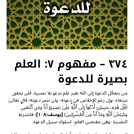
٣٧٤ – مفهوم ٧: العلم
بصيرة للدعوة
من يتعجَّل الدعوة إلى الله بغير علم يدعو بلا بصيرة، فلن يحقق
مبتغاه -وإن زعم الإخلاص في دعوته- ولن تثمر دعوته؛ قال تعالى:
(قُلۡ هَٰذِهِۦ سَبِيلِيٓ أَدۡعُوٓاْ إِلَى ٱللَّهِۚ عَلَىٰ بَصِيرَةٍ أَنَا۠ وَمَنِ ٱتَّبَعَنِيۖ
وَسُبۡحَٰنَ ٱللَّهِ وَمَآ أَنَا۠ مِنَ ٱلۡمُشۡرِكِينَ)
[
يوسف:١٠٨]
؛ فاشترط
البصيرة -وهى مقتضي العلم- لسلوك سبيل الدعوة.