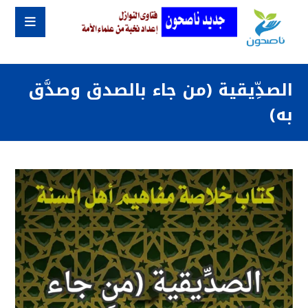
الصدِّيقية (من جاء بالصدق وصدَّق
به)