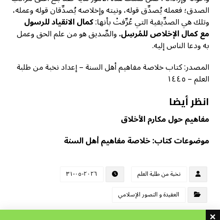
الصدق؛ فعمله يُصدِّق قوله، ونيته وإخلاصه يُصدِّقان قوله وعمله،
وتلك هي الصدِّيقية التي عُرِّفتْ بأنها:
كمال الانقياد للرسول
مع كمال الإخلاص للمُرسِل.
والصِّديق هو من علم الحق وعمل
به ودعا الناس إليه.
المصدر: كتاب خلاصة مفاهيم أهل السنة – إعداد نخبة من طلبة
العلم – ١٤٤٥
انظر أيضا
مفاهيم حول مكارم الأخلاق
موضوعات كتاب: خلاصة مفاهيم أهل السنة
نخبة من طلبة العلم
٢٠٢٦-٠٥-٣١
العقيدة و التصور الإسلامي