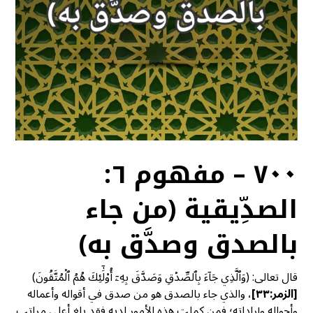
٧٠٠ – مفهوم ٦:
الصدِّيقية (من جاء
بالصدق وصدَّق به)
قال تعالى: (وَٱلَّذِي جَآءَ بِٱلصِّدۡقِ وَصَدَّقَ بِهِۦٓ أُوْلَٰٓئِكَ هُمُ ٱلۡمُتَّقُونَ)
[
الزمر:٣٣]
، والذي جاء بالصدق هو من صدق في أقواله وأعماله
وأحواله وإراداته؛ فمن كملت هذه الأمور لديه فقد بلغ أعلى مراتب