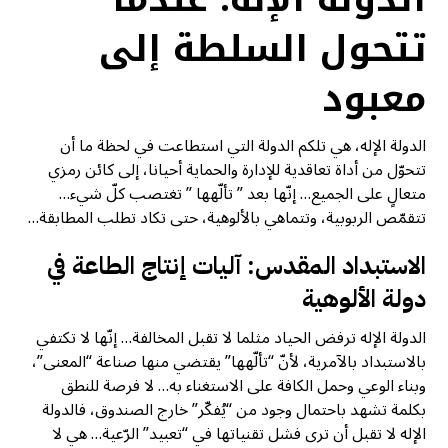
تتحول السلطة إلى
معبود
الدولة الإله، هي تلكم الدولة التي استطاعت في لحظة ما أن
تتحوّل من أداة تعاقدية للإدارة والحماية أحيانا، إلى كائن رمزي
متعالٍ على الجميع… إنّها بعد ” تألّهها ” تغتصب كلّ شيء…
تتقمّص الربوبية، وتتماهي بالألوهية، حتى تكاد تطلب المطابقة…
الاستبداد المقدس: آليات إنتاج الطاعة في
دولة الألوهية
الدولة الإله ترفض الحياد مثلما لا تقبل المخالفة… إنّها لا تكتفي
بالاستبداد بالآمرية، لأنّ “تألّهها” يقتضي منها صناعة “المعنى”،
وبناء الوعي وحمل الكافة على الاستغناء به… لا فرصة للنطق
بكلمة تشهد باحتمال وجود من “يُفكّر” خارج الصندوق، فالدولة
الإله لا تقبل أن ترى فشل تقنياتها في “تعبيد” الرّعية… هي لا