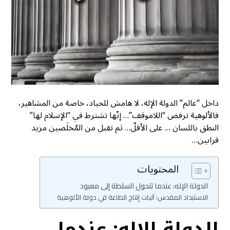
داخل “عالم” الدولة الإله، لا هامش للحياد، خاصة من المشاهير،
فالألوهية ترفض “اللاموقف”… إنّها تشترط في “الإسلام لها”
النطق باللسان … على الأقلّ… ثم تقبل من المُخلَصين مزيد
قرابين…
المحتويات
الدولة الإله: عندما تتحول السلطة إلى معبود
الاستبداد المقدس: آليات إنتاج الطاعة في دولة الألوهية
الدولة الإله: عندما