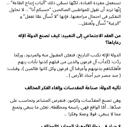
تستعمل مفردة العبادة، لكنّها تسمّي ذلك “آليات إنتاج الطاعة” …
إنّها تريد أن تقول للمواطنين الصالحين: “حسبكم أنا” … لا تحاول
التفكير في احتمال مراجعتها، فإنها “لا تُسأل عمّا تفعل” و
“الرعية” تُسأل وتُعتقل…
من العقد الاجتماعي إلى التعبيد: كيف تصنع الدولة الإله
رعاياها؟
الدولة الإله تكتب التاريخ، فتعيّن المقبول منه والمردود، وربّما
ردّت: {كدأب آل فرعون والذين من قبلهم كذبوا بآيات ربهم
فأهلكناهم بذنوبهم وأغرقنا آل فرعون وكل كانوا ظالمين }، وقبلت:
( جند مصر خير أجناد الأرض ) ..
تأليه الدولة: صناعة المقدسات وإلغاء الفكر المخالف
وهي تصنع المقدّسات والرّموز، فتفرض المشاعر وتحاسب على
ضدّها… أمّا الواقع فهي راسمه ومخطّطه، تعيّن ما ينبغي وتمنع
مما لا ينبغي، قولا وعملا وفكرا …
لا حياد في دولة الألوهية: المحايد كالمخالف