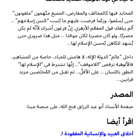
المحايد فيها كالمخالف والمعارض، الجميع متّهمون “ملعونون”
حتى يُسلموا، وربّما فرضت عليهم ما يُثبت “حُسن إسلامهم” …
ألم يبلغك قول المعمّم الأزهري: إنّ فرعون أشرك لأنّه لم يكن
مصريّا، ولو كان مصريا لكان موحّدا … مثل هذا ضروري حتى
يُشهد للكاهن بُحسن الإسلام لها…
داخل “عالم” الدولة الإله، لا هامش للحياد، خاصة من المشاهير،
فالألوهية ترفض “اللاموقف”… إنّها تشترط في “الإسلام لها”
النطق باللسان … على الأقلّ… ثم تقبل من المُخلَصين مزيد
قرابين…
المصدر
صفحة الأستاذ أبو عبد الرزاق فتح الله، على منصة ميتا.
اقرأ أيضا
أخلاق العبيد والإنسانية المفقودة !.