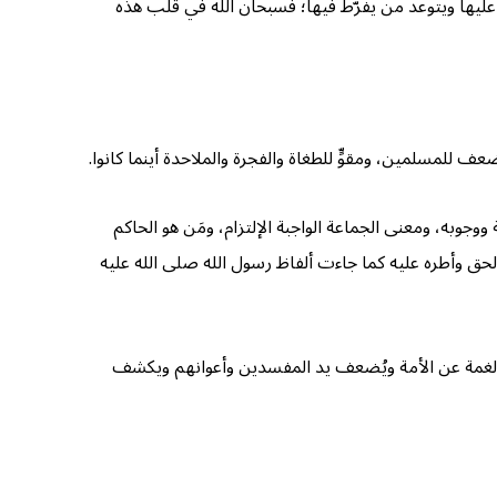
 عليها ويتوعد من يفرّط فيها؛ فسبحان الله في قلب هذه
ف للمسلمين، ومقوٍّ للطغاة والفجرة والملاحدة أينما كانوا.
وجوبه، ومعنى الجماعة الواجبة الإلتزام، ومَن هو الحاكم
الحق وأطره عليه كما جاءت ألفاظ رسول الله صلى الله عليه
 الغمة عن الأمة ويُضعف يد المفسدين وأعوانهم ويكشف