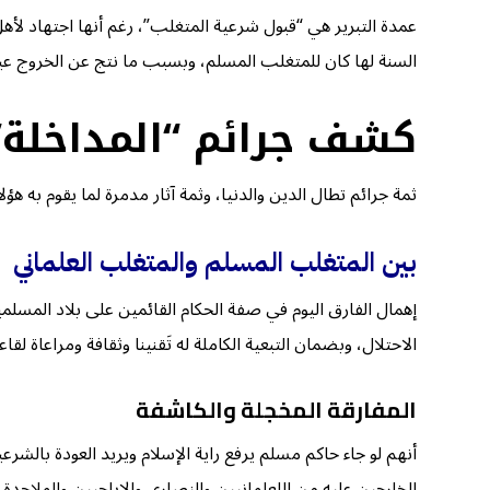
عمدة التبرير هي “قبول شرعية المتغلب”، رغم أنها اجتهاد لأهل
السنة لها كان للمتغلب المسلم، وبسبب ما نتج عن الخروج عبر ا
كشف جرائم “المداخلة” 
ثمة جرائم تطال الدين والدنيا، وثمة آثار مدمرة لما يقوم به هؤلا
بين المتغلب المسلم والمتغلب العلماني
إهمال الفارق اليوم في صفة الحكام القائمين على بلاد المسلم
الاحتلال، وبضمان التبعية الكاملة له تَقنينا وثقافة ومراعاة 
المفارقة المخجلة والكاشفة
أنهم لو جاء حاكم مسلم يرفع راية الإسلام ويريد العودة بالشر
الخارجين عليه من اللعلمانيين والنصارى والإباحيين والملاحدة 