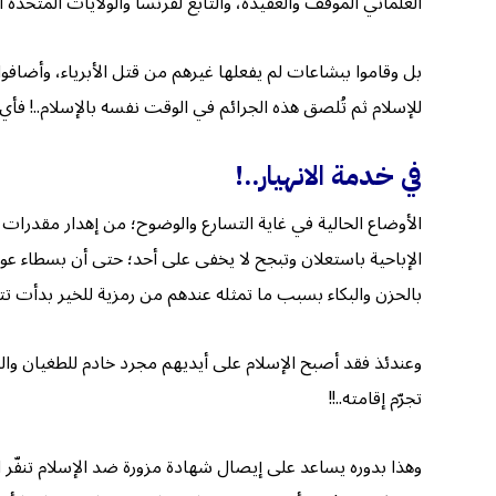
العلماني الموقف والعقيدة، والتابع لفرنسا والولايات المتحدة ا
بل وقاموا ببشاعات لم يفعلها غيرهم من قتل الأبرياء، وأضافو
للإسلام ثم تُلصق هذه الجرائم في الوقت نفسه بالإسلام..! فأي ع
في خدمة الانهيار..!
الأوضاع الحالية في غاية التسارع والوضوح؛ من إهدار مقدرات
الإباحية باستعلان وتبجح لا يخفى على أحد؛ حتى أن بسطاء عو
بالحزن والبكاء بسبب ما تمثله عندهم من رمزية للخير بدأت ت
وعندئذ فقد أصبح الإسلام على أيديهم مجرد خادم للطغيان وال
تجرّم إقامته..!!
وهذا بدوره يساعد على إيصال شهادة مزورة ضد الإسلام تنفّر ال