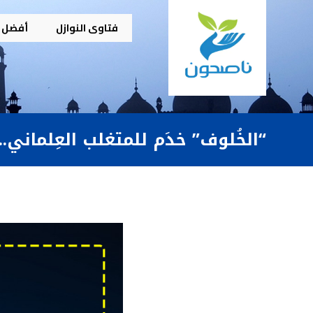
فتاوى النوازل
أفضل م
“الخُلوف” خدَم للمتغلب العِلماني..!