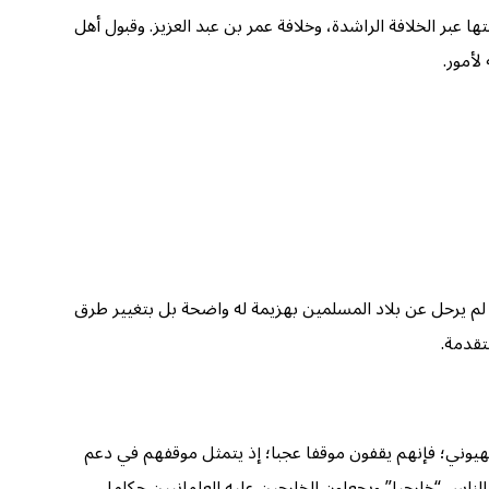
 عبر الخلافة الراشدة، وخلافة عمر بن عبد العزيز. وقبول أهل
لأمور.
ي لم يرحل عن بلاد المسلمين بهزيمة له واضحة بل بتغيير طرق
تقدمة.
 صهيوني؛ فإنهم يقفون موقفا عجبا؛ إذ يتمثل موقفهم في دعم
الناس “خارجيا” ويجعلون الخارجين عليه العلمانيين حكاما