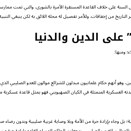
 السنة على خلاف القاعدة المستقرة الآمرة بالشورى، والتي تمت ممارستها
لتاريخ من إخفاقات. وللأمر تفصيل له محله اللائق به لكن ينبغي التنبيه 
على الدين والدنيا
ء؛ ومنها:
ين، وهو أنهم حكام علمانيون مبدلون للشرائع موالون للعدو الصليبي الذ
لقاعدته العسكرية المتمثلة في الكيان الصهيويني فهو يمثل قاعدة عسكرية م
عية؛ بل وجاء بإرادة حرة من الأمة وبلا وصاية غربية صليبية وبدون رضاء
والموالين للغرب الصليبي، ويجعلون الحاكم المسلم القادم بارادةٍ حرة من 