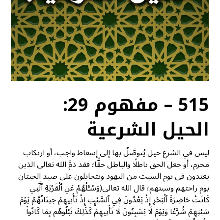
515 – مفهوم 29:
الحيل الشرعية
ليس في الشرع حيل يُتوصَّلُ بها إلى إسقاط واجب، أو ارتكاب
محرم، أو جعل الحق باطلًا والباطل حقًّا؛ فقد ذمَّ الله تعالى الذين
يعتدون في يوم السبت من اليهود ويتحايلون على صيد الحيتان
بوم راحتهم وسبتهم؛ قال الله تعالى(وَسۡـَٔلۡهُمۡ عَنِ ٱلۡقَرۡيَةِ ٱلَّتِي
كَانَتۡ حَاضِرَةَ ٱلۡبَحۡرِ إِذۡ يَعۡدُونَ فِي ٱلسَّبۡتِ إِذۡ تَأۡتِيهِمۡ حِيتَانُهُمۡ يَوۡمَ
سَبۡتِهِمۡ شُرَّعٗا وَيَوۡمَ لَا يَسۡبِتُونَ لَا تَأۡتِيهِمۡۚ كَذَٰلِكَ نَبۡلُوهُم بِمَا كَانُواْ