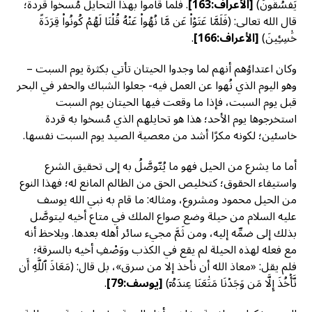
يَفۡسُقُونَ)
[
الأعراف:163]
. فلما قاموا بهذا التحايل مُسخوا قردة؛
قال الله تعالى: (فَلَمَّا عَتَوۡاْ عَن مَّا نُهُواْ عَنۡهُ قُلۡنَا لَهُمۡ كُونُواْ قِرَدَةً
خَٰسِـِٔينَ)
[
الأعراف:166]
.
وكان اعتداؤهم أنهم لما وجدوا الحيتان تأتي بكثرة يوم السبت –
وهو اليوم الذي نُهوا عن العمل فيه- جعلوا الشباك والحفر في البحر
قبل يوم السبت، فإذا ما وقعت فيها الحيتان يوم السبت
استخرجوها يوم الأحد؛ هذا هو تحايلهم الذي مُسخوا به قردة
خاسئين؛ لكونه مكرًا أشد من معصية الصيد يوم السبت نفسها.
أما ما يشرع من الحيل فهو ما يُتّوصَّلُ به إلى تحقيق الشرع
واستيفاء الحقوق؛ كتخليص الحق من الظالم المانع له؛ فهذا النوع
من الحيل محمود ومشروع، ومثاله: ما قام به نبي الله يوسف
عليه السلام من حيلة وضع صواع الملك في متاع أخيه ليتوصَّل
بذلك إلى ضمِّه إليه، ومن ثَمَّ مجيء سائر أهله بعدها. ويلاحظ أنه
مع فعله لهذه الحيلة لم يقع في الكذب ووَصْفِ أخيه بالسرقة؛
فلم يقل: «معاذ الله أن نأخذ إلا من سرق»، بل قال: (مَعَاذَ ٱللَّهِ أَن
نَّأۡخُذَ إِلَّا مَن وَجَدۡنَا مَتَٰعَنَا عِندَهُۥٓ)
[
يوسف:79]
.