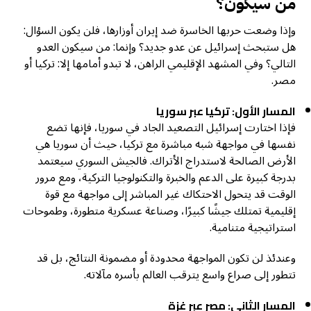
من سيكون؟
وإذا وضعت حربها الخاسرة ضد إيران أوزارها، فلن يكون السؤال:
هل ستبحث إسرائيل عن عدو جديد؟ وإنما: من سيكون العدو
التالي؟ وفي المشهد الإقليمي الراهن، لا تبدو أمامها إلا: تركيا أو
مصر.
المسار الأول: تركيا عبر سوريا
فإذا اختارت إسرائيل التصعيد الجاد في سوريا، فإنها تضع
نفسها في مواجهة شبه مباشرة مع تركيا، حيث أن سوريا هي
الأرض الصالحة لاستدراج الأتراك. فالجيش السوري سيعتمد
بدرجة كبيرة على الدعم والخبرة والتكنولوجيا التركية، ومع مرور
الوقت قد يتحول الاحتكاك غير المباشر إلى مواجهة مع قوة
إقليمية تمتلك جيشًا كبيرًا، وصناعة عسكرية متطورة، وطموحات
استراتيجية متنامية.
وعندئذ لن تكون المواجهة محدودة أو مضمونة النتائج، بل قد
تتطور إلى صراع واسع يترقب العالم بأسره مآلاته.
المسار الثاني: مصر عبر غزة