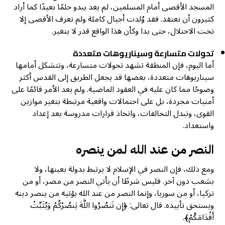
المسجد الأقصى أمام المسلمين، لم يعد يبدو حلمًا بعيدًا كما أراد
كثيرون أن نعتقد. فقد وُلدت أجيال كاملة ولم تعرف الأقصى إلا
تحت الاحتلال، حتى بدا وكأن هذا الواقع قدر لا يتغير.
تحولات متسارعة وسيناريوهات متعددة
أما اليوم، فإن المنطقة تشهد تحولات متسارعة، وتتشكل أمامها
سيناريوهات متعددة، بعضها قد يجعل الطريق إلى القدس أكثر
وضوحًا مما كان عليه في العقود الماضية. ولم يعد الأمر قائمًا على
أمنيات مجردة، بل على احتمالات واقعية مرتبطة بتغير موازين
القوى، وتبدل التحالفات، واتخاذ قرارات مدروسة بعد إعداد
واستعداد.
النصر من عند الله لمن ينصره
ومع ذلك، فإن النصر في الإسلام لا يرتبط بدولة بعينها، ولا
بشعب دون آخر. فليس شرطًا أن يأتي النصر من مصر، أو من
تركيا، أو من سوريا، وإنما النصر من عند الله يؤتيه من ينصر دينه
ويستحق تأييده. قال تعالى: ﴿إِن تَنصُرُوا اللَّهَ يَنصُرْكُمْ وَيُثَبِّتْ
أَقْدَامَكُمْ﴾.