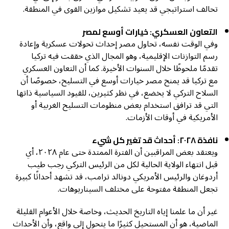
تحالف استراتيجي قد يعيد تشكيل موازين القوى في المنطقة.
التعاون العسكري: خيارات أوسع لمصر
وفي الوقت نفسه، تحاول مصر إحداث تحولات عسكرية وإعادة
رسم التوازنات الإقليمية، وهو المجال الذي حققت فيه تركيا
تقدمًا ملحوظًا خلال السنوات الأخيرة. كما أن التعاون العسكري
مع تركيا قد يمنح مصر خيارات أوسع في التسليح، خصوصًا أن
السلاح التركي لا يخضع، في نظر كثيرين، للقيود السياسية ذاتها
التي قد ترافق استخدام بعض منظومات التسليح الغربية أو
الأمريكية في أوقات الأزمات.
نافذة ٢٠٢٨: أحداث قد تغير كل شيء
ويعتقد بعض المراقبين أن الفترة الممتدة حتى عام ٢٠٢٨، أي
قبل انتهاء الولاية الحالية لكل من الرئيس التركي رجب طيب
أردوغان والرئيس الأمريكي دونالد ترامب، قد تشهد أحداثًا كبيرة
تجعل المنطقة مفتوحة على مختلف السيناريوهات.
غير أن ما علمنا إياه التاريخ الحديث، وخاصة خلال الأعوام القليلة
الماضية، هو أن المستحيل كثيرًا ما يتحول إلى واقع، وأن الأحداث