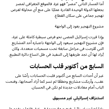
أما المسار الثاني “مصر” فهو غزة. فالموقع الجغرافي لمصر
يجعلها الدولة الوحيدة القادرة عمليًا على منع أي محاولة لفرض
تهجير جماعي على سكان القطاع.
مشروع التهجير يعود إلى الواجهة
وإذا قررت إسرائيل المضي نحو فرض سيطرة كاملة على غزة،
فإن مشروع التهجير سيعود إلى الواجهة باعتباره أحد المشاريع
التي طُرحت في مراحل سابقة تحت مسميات متعددة، وكان
يُراد لها أن تجد طريقها إلى التنفيذ في ظل اتساع دائرة التطبيع.
السابع من أكتوبر قلب الحسابات
غير أن أحداث السابع من أكتوبر قلبت الحسابات رأسًا على
عقب، وأربكت مشاريع وخططًا لم تسر كما أراد أصحابها، وفتحت
الباب أمام معادلات جديدة لم تكن في الحسبان.
استنزاف إسرائيلي غير مسبوق
وإذا اختارت إسرائيل فتح جبهة جديدة في غزة، فإنها ستقدم على