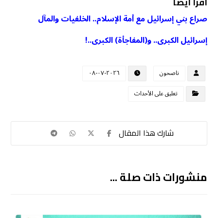
اقرأ أيضا
صراع بني إسرائيل مع أمة الإسلام.. الخلفيات والمآل
إسرائيل الكبرى.. و(المفاجأة) الكبرى..!
ناصحون
٢٠٢٦-٠٧-٠٨
تعليق على الأحداث
منشورات ذات صلة ...